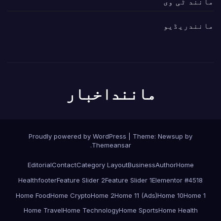
مانند ٹی وی
مانندریڈیو
ماننداخبار
Proudly powered by WordPress
|
Theme:
Newsup
by
.
Themeansar
Editorial
Contact
Category Layout
Business
Author
Home
Health
footer
Feature Slider 2
Feature Slider 1
Elementor #4518
Home Food
Home Crypto
Home 2
Home 11 (Ads)
Home 10
Home 1
Home Travel
Home Technology
Home Sports
Home Health