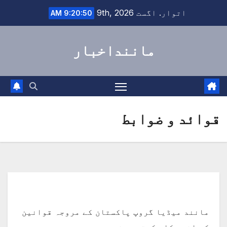
Ski
اتوار. اگست 9th, 2026
9:20:50 AM
t
conten
ماننداخبار
قوائد و ضوابط
مانند میڈیا گروپ پاکستان کے مروجہ قوانین