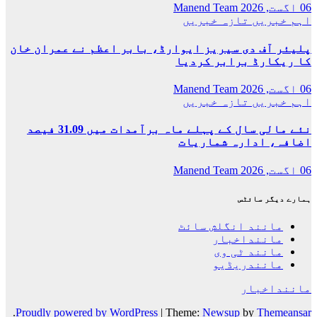
06 اگست, 2026
Manend Team
اہم خبریں
تازہ خبریں
پلیئر آف دی سیریز ایوارڈ، بابر اعظم نے عمران خان
کا ریکارڈ برابر کردیا
06 اگست, 2026
Manend Team
اہم خبریں
تازہ خبریں
نئے مالی سال کے پہلے ماہ برآمدات میں 31.09 فیصد
اضافہ، ادارہ شماریات
06 اگست, 2026
Manend Team
ہمارے دیگر سائٹس
مانند انگلش سائٹ
ماننداخبار
مانند ٹی وی
مانندریڈیو
ماننداخبار
.
Proudly powered by WordPress
|
Theme:
Newsup
by
Themeansar