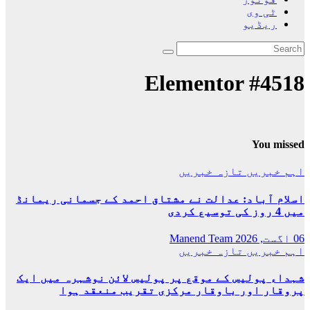
ٹی وی
ریڈیو
Elementor #4518
You missed
اہم خبریں
تازہ خبریں
اسلام آباد: عدالت نے مشتاق احمد کے جسمانی ریمانڈ
میں 4 روز کی توسیع کردی
06 اگست, 2026
Manend Team
اہم خبریں
تازہ خبریں
شہداء پولیس کے موقع پر پولیس لائن نوشہرہ میں ایک
پروقار اور باوقار مرکزی تقریب منعقد ہوا