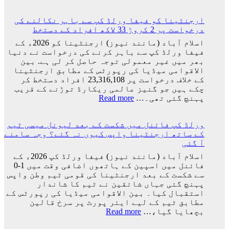
کرسٹیانو
رونالڈو
ارجنٹینا کو فیفا ورلڈ کپ سے باہر نکالنے کی
اور
درخواست پر 2 کروڑ 33 لاکھ افراد کے دستخط
جارجینا
روڈریگز
اسلام آباد (مانند نیوز) ارجنٹینا کو 2026ء کے
کی
فیفا ورلڈ کپ سے باہر کرنے کی درخواست نے دنیا
شادی
بھر میں غیر معمولی توجہ حاصل کر لی ہے. بین
کی
الاقوامی میڈیا کی رپورٹس کے مطابق ارجنٹینا
تاریخ
کے خلاف درخواست پر 23,316,108 افراد دستخط کر
سامنے
چکے ہیں جو گنیز عالمی ریکارڈ توڑنے کے قریب
آ
:
پہنچ گئی تھی۔…
Read more
گئی
ارجنٹینا
کو
ورلڈ کپ فائنل میں شکست کے بعد لیونل میسی ٹیم
فیفا
کے ساتھ ارجنٹینا واپس کیوں نہ گئے؟ وجہ سامنے
ورلڈ
آ گئی
کپ
سے
اسلام آباد (مانند نیوز) فیفا ورلڈ کپ 2026ء کے
باہر
فائنل میں اسپین کے ہاتھوں اضافی وقت میں 1-0
نکالنے
سے شکست کے بعد ارجنٹینا کی قومی ٹیم وطن واپس
کی
پہنچ گئی جہاں شائقین نے ٹیم کا شاندار
درخواست
استقبال کیا۔ بین الاقوامی میڈیا کی رپورٹس کے
پر
مطابق ٹیم کے لیے ایئر پورٹ پر سرخ قالین
2
:
بچھایا گیا،…
Read more
کروڑ
ورلڈ
33