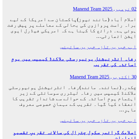
02 نومبر, 2025
Manend Team
اسلام آباد (مانند نیوز)پاکستان سے امریکا کے لیے
براہ راست پروازوں کی بحالی کے معاملے پر پیش رفت
ہوئی ہے۔ ذرائع کا کہنا ہے کہ امریکی فیڈرل ایوی
ایشن اتھارٹی…
اہم خبریں
تازہ خبریں
سائینس
رفاہ انٹرنیشنل یونیورسٹی ملاکنڈ کیمپس میں یومِ
اساتذہ کی تقریب
30 اکتوبر, 2025
Manend Team
چکدرہ(نمائندہ مانند)رفاہ انٹرنیشنل یونیورسٹی
ملاکنڈ کیمپس میں رفاہ لیٹرری سوسائٹی کے زیر
اہتمام یومِ اساتذہ کے حوالے سے شاندار تقریب کا
انعقاد کیا گیا۔ تقریب کے مہمانِ خصوصی معروف
ماہرِ…
اہم خبریں
تازہ خبریں
سائینس
اسلامک گرائمر سکول چترال کی سالانہ تقریبِ تقسیمِ
انعامات