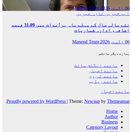
06 اگست, 2026
Manend Team
اہم خبریں
تازہ خبریں
نئے مالی سال کے پہلے ماہ برآمدات میں 31.09 فیصد
اضافہ، ادارہ شماریات
06 اگست, 2026
Manend Team
ہمارے دیگر سائٹس
مانند انگلش سائٹ
ماننداخبار
مانند ٹی وی
مانندریڈیو
ماننداخبار
.
Proudly powered by WordPress
|
Theme:
Newsup
by
Themeansar
Home
Author
Business
Category Layout