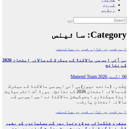
ٹی وی
ریڈیو
Category:
سائینس
اہم خبریں
تازہ خبریں
سائینس
بی آئی ایس سی مالاکنڈ کے میٹرک کے سالانہ امتحان 2026
کے نتائج
06 اگست, 2026
Manend Team
چکدرہ (مانند نیوز)بی آئی ایس سی مالاکنڈ کے میٹرک
کے سالانہ امتحان 2026 کے نتائج۔ بورڈ آف انٹرمیڈیٹ
اینڈ سیکنڈری ایجوکیشن مالاکنڈ نے ایس ایس سی کے
سالانہ امتحان پارٹ…
اہم خبریں
تازہ خبریں
سائینس
منفرد فلکیاتی موقع دنیا بھر کے مسلمانوں کو بغیر
قطب نما کے قبلے کی درست سمت معلوم کرنے میں مدد