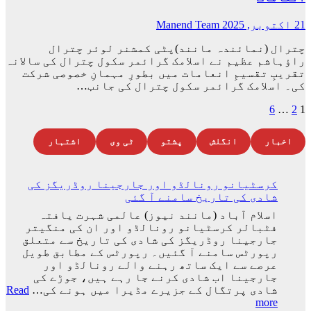
21 اکتوبر, 2025
Manend Team
چترال (نمائندہ مانند)پٹی کمشنر لوئر چترال
راؤہاشم عظیم نے اسلامک گرائمر سکول چترال کی سالانہ
تقریبِ تقسیمِ انعامات میں بطورِ مہمانِ خصوصی شرکت
کی۔ اسلامک گرائمر سکول چترال کی جانب…
Posts
6
…
2
1
pagination
اخبار
انگلش
پشتو
ٹی وی
اشتہار
کرسٹیانو رونالڈو اور جارجینا روڈریگز کی
شادی کی تاریخ سامنے آ گئی
اسلام آباد (مانند نیوز) عالمی شہرت یافتہ
فٹبالر کرسٹیانو رونالڈو اور ان کی منگیتر
جارجینا روڈریگز کی شادی کی تاریخ سے متعلق
رپورٹس سامنے آ گئیں۔ رپورٹس کے مطابق طویل
عرصے سے ایک ساتھ رہنے والے رونالڈو اور
جارجینا اب شادی کرنے جا رہے ہیں، جوڑے کی
شادی پرتگال کے جزیرے مڈیرا میں ہونے کی…
Read
:
more