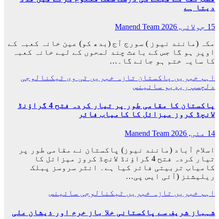
دیتا ہے
15 جولائی, 2026
Manend Team
مکہ (مانند نیوز ) سورج آج (بدھ کو) عین خانہ کعبہ کے
اوپر ہو گا جس کے باعث چند لمحوں کے لیے خانہ کعبہ
کا سایہ ختم ہو جائے گا۔…
اہم خبریں
پاکستان
تازہ خبریں
ٹی وی
ٹیکنالوجی
دلچسپ
ریډيو
سائینس
پاکستان کا مقامی طور پر تیار کردہ فتح 4 گراؤنڈ
لانچڈ کروز میزائل کا کامیاب فائر
14 مئی, 2026
Manend Team
اسلام آباد (مانند نیوز) پاکستان نے مقامی طور پر
تیار کردہ فتح 4 گراؤنڈ لانچڈ کروز میزائل کا
کامیاب تربیتی فائر کیا ہے۔ انٹر سروسز پبلک
ریلیشنز (آئی ایس پی…
اہم خبریں
تازہ خبریں
ٹیکنالوجی
سائینس
شہباز شریف سے پاکستانی خلا باز خرم اور ذیشان علی