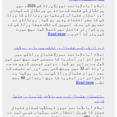
ثنا
ترین
اسلام آباد (مانند نیوز) ورلڈ کپ 2026ء میں
کھلاڑیوں
پرتگال کی شکست کے ساتھ ہی پرتگال کے کپتان
میں
اور اسٹار فٹبالر کرسٹیانو رونالڈو کا ورلڈ
سے
کپ کا سفر اختتام پذیر ہو گیا۔ رونالڈو نے
ایک
تصدیق کی ہے کہ اسپین کے خلاف فیفا ورلڈ کپ کے
کو
پری کوارٹر فائنل میں کھیلا گیا میچ میرے
کھو
:
کیریئر کا آخری…
Read more
دیا:
پرتگال
بابر
کی
اعظم
ایران کی ٹیم فٹبال ورلڈکپ سے باہر ہوگئی
شکست
کیساتھ
اسلام آباد (مانند نیوز) فٹبال ورلڈکپ میں
رونالڈو
الجزائز اور آسٹریا کا سنسنی خیز میچ تین تین
کا
گول سے برابر ہو گیا۔ دونوں ٹیمیں گروپ جے سے
ورلڈ
راونڈ آف 32 میں پہنچ گئی ہیں اور اس نتیجے کے
کپ
بعد ایران فٹبال ورلڈ کپ سے باہر ہوگیا ہے۔
کا
الجزائز اور آسٹریا کا میچ ابتدائی 60 منٹ
سفر
:
تک…
Read more
اختتام
ایران
پذیر
کی
پاکستان فٹبال ٹیم نے بالآخر کامیابی حاصل
ٹیم
کرلی
فٹبال
ورلڈکپ
اسلام آباد(مانند نیوز ڈیسک)پاکستان فٹبال
سے
فینز کا طویل انتظار ختم ہوگیا، قومی ٹیم نے
باہر
بالآخر 961 دن بعد فٹبال کے میدان میں کامیابی