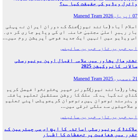
وائرل ویڈیو کی حقیقت کیا ہے؟
07 اپریل, 2026
Manend Team
اسلام آباد (مانند نیوز)جنگ کے دوران ایران نے پہلی
بار رہبرِ اعلیٰ مجتبیٰ خامنہ ای کی ویڈیو جاری کر دی۔
اس ویڈیو میں انہیں ایک جدید فوجی آپریشن روم میں…
اہم خبریں
تازہ خبریں
سائینس
نشترهال پشاور میں علامہ اقبال اوپن یونیورسٹی
سالانہ کانووکیشن 2025
21 دسمبر, 2025
Manend Team
پشاور(مانند نیوز)گورنر خیبر پختونخوا فیصل کریم
کنڈی نے کہا ہے کہ ملک کا روشن مستقبل تعلیم یافتہ
و ہنرمند نوجوان ہیں،نوجوان گریجویٹس اپنی تعلیم
و صلاحیتوں سے ملکی ترقی میں…
اہم خبریں
تازہ خبریں
سائینس
ملاکنڈ ک یونیورسٹی اساتذہ کا ایچ ای سی چیئرمین کے
تقرر میں شفافیت پر تحفظات کا اظہار