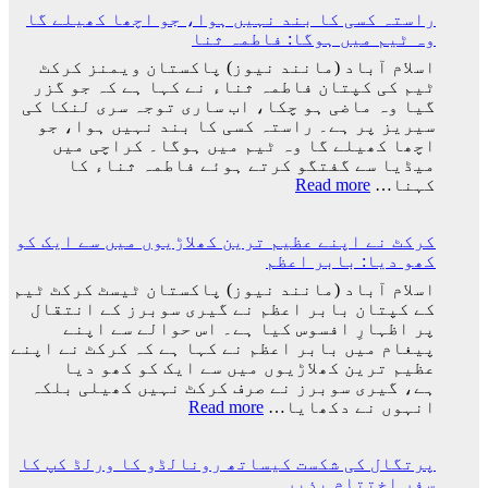
کپ
لاکھ
راستہ کسی کا بند نہیں ہوا، جو اچھا کھیلے گا
فائنل
افراد
وہ ٹیم میں ہوگا: فاطمہ ثنا
میں
کے
شکست
اسلام آباد (مانند نیوز) پاکستان ویمنز کرکٹ
دستخط
کے
ٹیم کی کپتان فاطمہ ثناء نے کہا ہے کہ جو گزر
بعد
گیا وہ ماضی ہو چکا، اب ساری توجہ سری لنکا کی
لیونل
سیریز پر ہے۔ راستہ کسی کا بند نہیں ہوا، جو
میسی
اچھا کھیلے گا وہ ٹیم میں ہوگا۔ کراچی میں
ٹیم
میڈیا سے گفتگو کرتے ہوئے فاطمہ ثناء کا
کے
:
کہنا…
Read more
ساتھ
راستہ
ارجنٹینا
کسی
واپس
کرکٹ نے اپنے عظیم ترین کھلاڑیوں میں سے ایک کو
کا
کیوں
کھو دیا: بابر اعظم
بند
نہ
نہیں
اسلام آباد (مانند نیوز) پاکستان ٹیسٹ کرکٹ ٹیم
گئے؟
ہوا،
کے کپتان بابر اعظم نے گیری سوبرز کے انتقال
وجہ
جو
پر اظہارِ افسوس کیا ہے۔ اس حوالے سے اپنے
سامنے
اچھا
پیغام میں بابر اعظم نے کہا ہے کہ کرکٹ نے اپنے
آ
کھیلے
عظیم ترین کھلاڑیوں میں سے ایک کو کھو دیا
گئی
گا
ہے، گیری سوبرز نے صرف کرکٹ نہیں کھیلی بلکہ
وہ
:
انہوں نے دکھایا…
Read more
ٹیم
کرکٹ
میں
نے
ہوگا:
پرتگال کی شکست کیساتھ رونالڈو کا ورلڈ کپ کا
اپنے
فاطمہ
سفر اختتام پذیر
عظیم