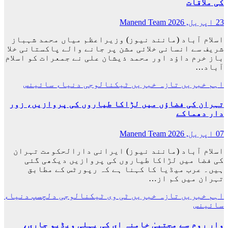
کی ملاقات
23 اپریل, 2026
Manend Team
اسلام آباد (مانند نیوز) وزیراعظم میاں محمد شہباز
شریف سے انسانی خلائی مشن پر جانے والے پاکستانی خلا
باز خرم داؤد اور محمد ذیشان علی نے جمعرات کو اسلام
آباد…
اہم خبریں
تازہ خبریں
ٹیکنالوجی
دنیاء
سائینس
تہران کی فضاؤں میں لڑاکا طیاروں کی پروازیں، زور
دار دھماکے
07 اپریل, 2026
Manend Team
اسلام آباد (مانند نیوز) ایرانی دارالحکومت تہران
کی فضا میں لڑاکا طیاروں کی پروازیں دیکھی گئی
ہیں۔ عرب میڈیا کا کہنا ہے کہ رپورٹس کے مطابق
تہران میں کم از…
اہم خبریں
تازہ خبریں
ٹی وی
ٹیکنالوجی
دلچسپ
دنیاء
سائینس
وار روم سے مجتبیٰ خامنہ ای کی پہلی ویڈیو جاری،