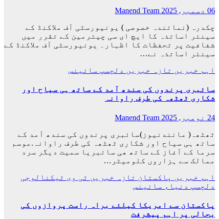
06 دسمبر, 2025
Manend Team
چکدرہ (نمائندہ خصوصی ) یونیورسٹی آف ملاکنڈ کے
سینئر اساتذہ کا ایچ ای سی چیئرمین کے تقرر میں
شفافیت پر تحفظات کا اظہار۔ یونیورسٹی آف ملاکنڈ کے
سینئر اساتذہ نے…
اہم خبریں
تازہ خبریں
دلچسپ
سائینس
سائبری پرندوں کی سندھ آمد کے ساتھ ہی سیاح اور
شکاری ٹھٹھہ کی طرف راوانہ
24 نومبر, 2025
Manend Team
ٹھٹھہ( مانندنیوز)سائبری پرندوں کی سندھ آمد کے
ساتھ ہی سیاح اور شکاری ٹھٹھہ کی طرف راوانہ.موسم
سرما کے آغاز کے ساتھ ھی سائبریا سمیت دیگر سرد
ممالک سے ہزاروں کلومیٹر…
اہم خبریں
پاکستان
تازہ خبریں
ٹی وی
ٹیکنالوجی
دلچسپ
دنیاء
سائینس
پاکستان سے امریکا کیلئے براہ راست پروازوں کی
بحالی پر اہم پیشرفت