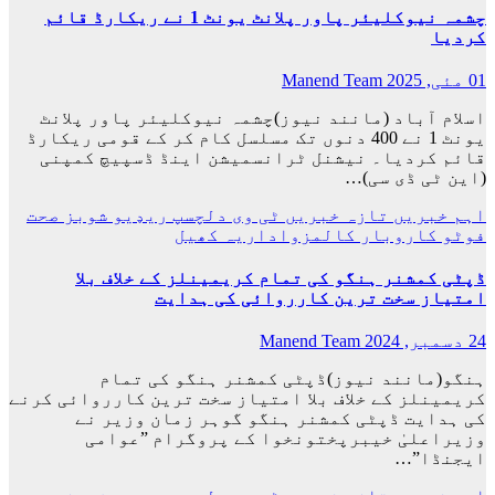
چشمہ نیوکلیئر پاور پلانٹ یونٹ 1 نے ریکارڈ قائم
کردیا
01 مئی, 2025
Manend Team
اسلام آباد (مانند نیوز)چشمہ نیوکلیئر پاور پلانٹ
یونٹ 1 نے 400 دنوں تک مسلسل کام کر کے قومی ریکارڈ
قائم کردیا۔ نیشنل ٹرانسمیشن اینڈ ڈسپیچ کمپنی
(این ٹی ڈی سی)…
اہم خبریں
تازہ خبریں
ٹی وی
دلچسپ
ریډيو
شوبز
صحت
فوٹو
کاروبار
کالمزواداریہ
کھیل
ڈپٹی کمشنر ہنگو کی تمام کریمینلز کے خلاف بلا
امتیاز سخت ترین کارروائی کی ہدایت
24 دسمبر, 2024
Manend Team
ہنگو(مانند نیوز)ڈپٹی کمشنر ہنگو کی تمام
کریمینلز کے خلاف بلا امتیاز سخت ترین کارروائی کرنے
کی ہدایت ڈپٹی کمشنر ہنگو گوہر زمان وزیر نے
وزیراعلیٰ خیبرپختونخوا کے پروگرام ”عوامی
ایجنڈا”…