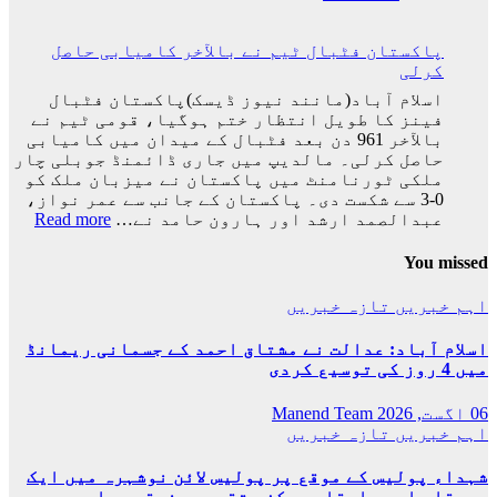
اختتام
ایران
پذیر
کی
پاکستان فٹبال ٹیم نے بالآخر کامیابی حاصل
ٹیم
کرلی
فٹبال
ورلڈکپ
اسلام آباد(مانند نیوز ڈیسک)پاکستان فٹبال
سے
فینز کا طویل انتظار ختم ہوگیا، قومی ٹیم نے
باہر
بالآخر 961 دن بعد فٹبال کے میدان میں کامیابی
ہوگئی
حاصل کرلی۔ مالدیپ میں جاری ڈائمنڈ جوبلی چار
ملکی ٹورنامنٹ میں پاکستان نے میزبان ملک کو
0-3 سے شکست دی۔ پاکستان کے جانب سے عمر نواز،
:
عبدالصمد ارشد اور ہارون حامد نے…
Read more
پاکس
فٹبا
You missed
ٹیم
نے
اہم خبریں
تازہ خبریں
بالآ
کامی
اسلام آباد: عدالت نے مشتاق احمد کے جسمانی ریمانڈ
حاصل
میں 4 روز کی توسیع کردی
کرلی
06 اگست, 2026
Manend Team
اہم خبریں
تازہ خبریں
شہداء پولیس کے موقع پر پولیس لائن نوشہرہ میں ایک
پروقار اور باوقار مرکزی تقریب منعقد ہوا