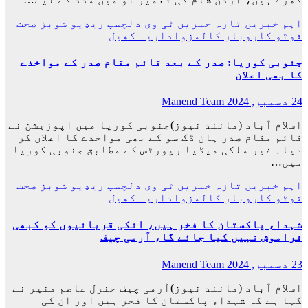
اہم خبریں
تازہ خبریں
ٹی وی
دلچسپ
ریډيو
شوبز
صحت
فوٹو
کاروبار
کالمزواداریہ
کھیل
جنوبی کوریا: صدر کے بعد قائم مقام صدر کے مواخذے
کا بھی اعلان
24 دسمبر, 2024
Manend Team
اسلام آباد (مانند نیوز)جنوبی کوریا میں اپوزیشن نے
قائم مقام صدر ہان ڈک سو کے بھی مواخذے کا اعلان کر
دیا۔ غیر ملکی میڈیا رپورٹس کے مطابق جنوبی کوریا
میں…
اہم خبریں
تازہ خبریں
ٹی وی
دلچسپ
ریډيو
شوبز
صحت
فوٹو
کاروبار
کالمزواداریہ
کھیل
شہداء پاکستان کا فخر ہیں، انکی قربانیوں کو کبھی
فراموش نہیں کیا جائے گا، آرمی چیف
23 دسمبر, 2024
Manend Team
اسلام آباد (مانند نیوز)آرمی چیف جنرل عاصم منیر نے
کہا ہے کہ شہداء پاکستان کا فخر ہیں اور ان کی