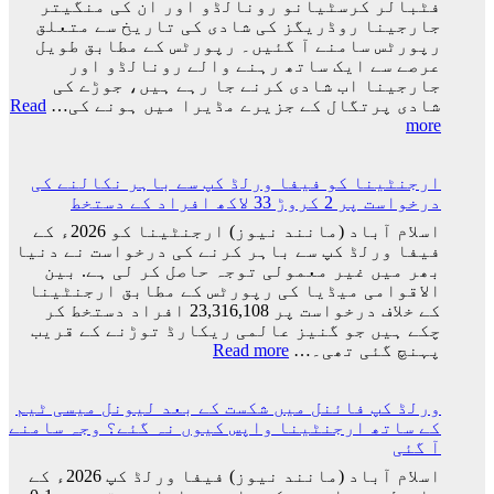
فٹبالر کرسٹیانو رونالڈو اور ان کی منگیتر
جارجینا روڈریگز کی شادی کی تاریخ سے متعلق
رپورٹس سامنے آ گئیں۔ رپورٹس کے مطابق طویل
عرصے سے ایک ساتھ رہنے والے رونالڈو اور
جارجینا اب شادی کرنے جا رہے ہیں، جوڑے کی
شادی پرتگال کے جزیرے مڈیرا میں ہونے کی…
Read
:
more
کرسٹیانو
رونالڈو
ارجنٹینا کو فیفا ورلڈ کپ سے باہر نکالنے کی
اور
درخواست پر 2 کروڑ 33 لاکھ افراد کے دستخط
جارجینا
روڈریگز
اسلام آباد (مانند نیوز) ارجنٹینا کو 2026ء کے
کی
فیفا ورلڈ کپ سے باہر کرنے کی درخواست نے دنیا
شادی
بھر میں غیر معمولی توجہ حاصل کر لی ہے. بین
کی
الاقوامی میڈیا کی رپورٹس کے مطابق ارجنٹینا
تاریخ
کے خلاف درخواست پر 23,316,108 افراد دستخط کر
سامنے
چکے ہیں جو گنیز عالمی ریکارڈ توڑنے کے قریب
آ
:
پہنچ گئی تھی۔…
Read more
گئی
ارجنٹینا
کو
ورلڈ کپ فائنل میں شکست کے بعد لیونل میسی ٹیم
فیفا
کے ساتھ ارجنٹینا واپس کیوں نہ گئے؟ وجہ سامنے
ورلڈ
آ گئی
کپ
سے
اسلام آباد (مانند نیوز) فیفا ورلڈ کپ 2026ء کے
باہر