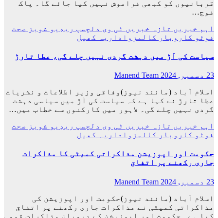
قربانیوں کو کبھی فراموش نہیں کیا جائے گا۔ پاک
فوج…
اہم خبریں
تازہ خبریں
ٹی وی
دلچسپ
ریډيو
شوبز
صحت
فوٹو
کاروبار
کالمزواداریہ
کھیل
سیاست کی آڑ میں دہشت گردی نہیں چلے گی، عطا تارڑ
23 دسمبر, 2024
Manend Team
اسلام آباد (مانند نیوز)وفاقی وزیر اطلاعات و نشریات
عطا تارڑ نے کہا ہے کہ سیاست کی آڑ میں سیاسی دہشت
گردی نہیں چلے گی۔ لاہور میں کارکنوں سے خطاب میں…
اہم خبریں
تازہ خبریں
ٹی وی
دلچسپ
ریډيو
شوبز
صحت
فوٹو
کاروبار
کالمزواداریہ
کھیل
حکومت اور اپوزیشن مذاکراتی کمیٹی کا مذاکرات
جاری رکھنے پر اتفاق
23 دسمبر, 2024
Manend Team
اسلام آباد (مانند نیوز)حکومت اور اپوزیشن کی
مذاکراتی کمیٹی نے مذاکرات جاری رکھنے پر اتفاق
کیا ہے۔ حکومت اور اپوزیشن کے درمیان مذاکرات قومی