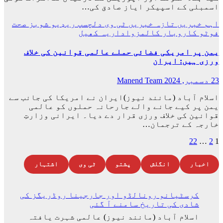
اسمبلی کے اسپیکر ایاز صادق کی…
اہم خبریں
تازہ خبریں
ٹی وی
دلچسپ
ریډيو
شوبز
صحت
فوٹو
کاروبار
کالمزواداریہ
کھیل
یمن پر امریکی فضائی حملے عالمی قوانین کی خلاف
ورزی ہیں: ایران
23 دسمبر, 2024
Manend Team
اسلام آباد (مانند نیوز)ایران نے امریکا کی جانب سے
یمن پر کیے جانے والے جارحانہ حملوں کو عالمی
قوانین کی خلاف ورزی قرار دے دیا۔ ایرانی وزارتِ
خارجہ کے ترجمان…
Posts
22
…
2
1
pagination
اخبار
انگلش
پشتو
ٹی وی
اشتہار
کرسٹیانو رونالڈو اور جارجینا روڈریگز کی
شادی کی تاریخ سامنے آ گئی
اسلام آباد (مانند نیوز) عالمی شہرت یافتہ