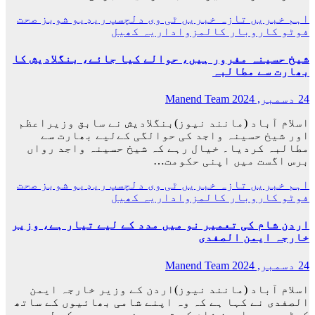
اہم خبریں
تازہ خبریں
ٹی وی
دلچسپ
ریډيو
شوبز
صحت
فوٹو
کاروبار
کالمزواداریہ
کھیل
شیخ حسینہ مفرور ہیں، حوالے کیا جائے، بنگلادیش کا
بھارت سے مطالبہ
24 دسمبر, 2024
Manend Team
اسلام آباد (مانند نیوز)بنگلادیش نے سابق وزیراعظم
اور شیخ حسینہ واجد کی حوالگی کےلیے بھارت سے
مطالبہ کردیا۔ خیال رہے کہ شیخ حسینہ واجد رواں
برس اگست میں اپنی حکومت…
اہم خبریں
تازہ خبریں
ٹی وی
دلچسپ
ریډيو
شوبز
صحت
فوٹو
کاروبار
کالمزواداریہ
کھیل
اردن شام کی تعمیر نو میں مدد کے لیے تیار ہے، وزیر
خارجہ ایمن الصفدی
24 دسمبر, 2024
Manend Team
اسلام آباد (مانند نیوز)اردن کے وزیر خارجہ ایمن
الصفدی نے کہا ہے کہ وہ اپنے شامی بھائیوں کے ساتھ
کھڑے ہیں، اردن شام کی تعمیر نو میں مدد کے لیے…