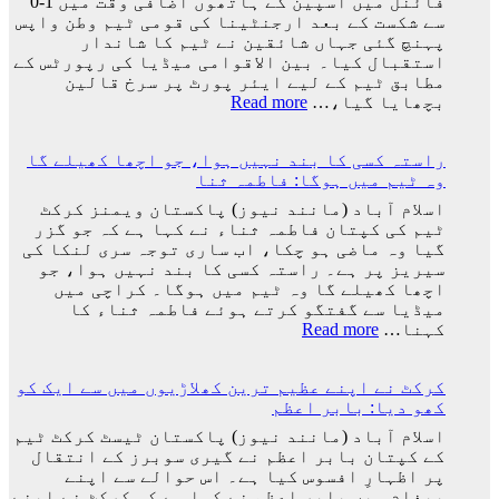
فائنل میں اسپین کے ہاتھوں اضافی وقت میں 1-0
نکالنے
سے شکست کے بعد ارجنٹینا کی قومی ٹیم وطن واپس
کی
پہنچ گئی جہاں شائقین نے ٹیم کا شاندار
درخواست
استقبال کیا۔ بین الاقوامی میڈیا کی رپورٹس کے
پر
مطابق ٹیم کے لیے ایئر پورٹ پر سرخ قالین
2
:
بچھایا گیا،…
Read more
کروڑ
ورلڈ
33
کپ
لاکھ
راستہ کسی کا بند نہیں ہوا، جو اچھا کھیلے گا
فائنل
افراد
وہ ٹیم میں ہوگا: فاطمہ ثنا
میں
کے
شکست
اسلام آباد (مانند نیوز) پاکستان ویمنز کرکٹ
دستخط
کے
ٹیم کی کپتان فاطمہ ثناء نے کہا ہے کہ جو گزر
بعد
گیا وہ ماضی ہو چکا، اب ساری توجہ سری لنکا کی
لیونل
سیریز پر ہے۔ راستہ کسی کا بند نہیں ہوا، جو
میسی
اچھا کھیلے گا وہ ٹیم میں ہوگا۔ کراچی میں
ٹیم
میڈیا سے گفتگو کرتے ہوئے فاطمہ ثناء کا
کے
:
کہنا…
Read more
ساتھ
راستہ
ارجنٹینا
کسی
واپس
کرکٹ نے اپنے عظیم ترین کھلاڑیوں میں سے ایک کو
کا
کیوں
کھو دیا: بابر اعظم
بند
نہ
نہیں
اسلام آباد (مانند نیوز) پاکستان ٹیسٹ کرکٹ ٹیم
گئے؟
ہوا،
کے کپتان بابر اعظم نے گیری سوبرز کے انتقال
وجہ
جو
پر اظہارِ افسوس کیا ہے۔ اس حوالے سے اپنے
سامنے
اچھا
پیغام میں بابر اعظم نے کہا ہے کہ کرکٹ نے اپنے