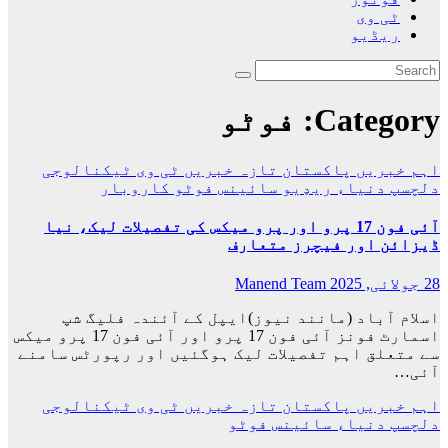
ٹی وی
ریڈیو
Category:
فوٹو
اہم خبریں
پاکستان
تازہ خبریں
ٹی وی
ٹیکنالوجی
دلچسپ
دنیاء
ریډيو
سائینس
فوٹو
کاروبار
آئی فون 17 پرو اور پرو میکس کی تفصیلات لیک، نیا
ڈیزائن اور فیچرز متعارف
28 جولائی, 2025
Manend Team
اسلام آباد (مانند نیوز)ایپل کے آئندہ فلیگ شپ
اسمارٹ فونز آئی فون 17 پرو اور آئی فون 17 پرو میکس
سے متعلق اہم تفصیلات لیک ہوگئیں اور رپورٹس سامنے
آئی…
اہم خبریں
پاکستان
تازہ خبریں
ٹی وی
ٹیکنالوجی
دلچسپ
دنیاء
سائینس
فوٹو