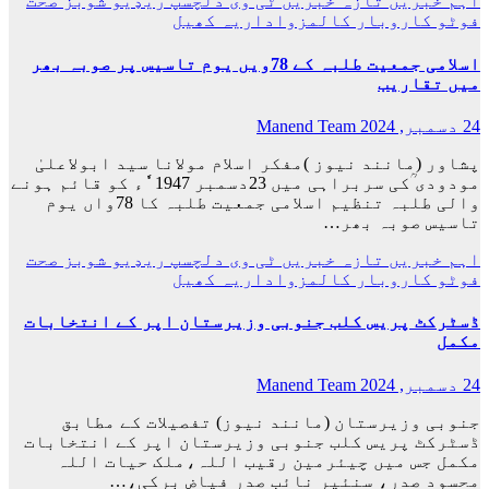
اہم خبریں
تازہ خبریں
ٹی وی
دلچسپ
ریډيو
شوبز
صحت
فوٹو
کاروبار
کالمزواداریہ
کھیل
اسلامی جمعیت طلبہ کے 78ویں یوم تاسیس پر صوبہ بھر
میں تقاریب
24 دسمبر, 2024
Manend Team
پشاور (مانند نیوز )مفکر اسلام مولانا سید ابولاعلیٰ
مودودی ؒکی سربراہی میں 23دسمبر 1947 َٗٗء کو قائم ہونے
والی طلبہ تنظیم اسلامی جمعیت طلبہ کا 78واں یوم
تاسیس صوبہ بھر…
اہم خبریں
تازہ خبریں
ٹی وی
دلچسپ
ریډيو
شوبز
صحت
فوٹو
کاروبار
کالمزواداریہ
کھیل
ڈسٹرکٹ پریس کلب جنوبی وزیرستان اپر کے انتخابات
مکمل
24 دسمبر, 2024
Manend Team
جنوبی وزیرستان (مانند نیوز) تفصیلات کے مطابق
ڈسٹرکٹ پریس کلب جنوبی وزیرستان اپر کے انتخابات
مکمل جس میں چیئرمین رقیب اللہ،ملک حیات اللہ
محسود صدر، سنئیر نائب صدر فیاض برکی،…