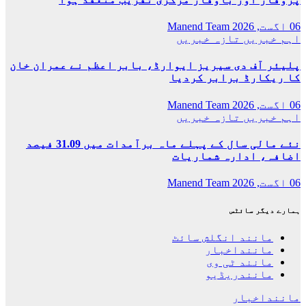
06 اگست, 2026
Manend Team
اہم خبریں
تازہ خبریں
پلیئر آف دی سیریز ایوارڈ، بابر اعظم نے عمران خان
کا ریکارڈ برابر کردیا
06 اگست, 2026
Manend Team
اہم خبریں
تازہ خبریں
نئے مالی سال کے پہلے ماہ برآمدات میں 31.09 فیصد
اضافہ، ادارہ شماریات
06 اگست, 2026
Manend Team
ہمارے دیگر سائٹس
مانند انگلش سائٹ
ماننداخبار
مانند ٹی وی
مانندریڈیو
ماننداخبار