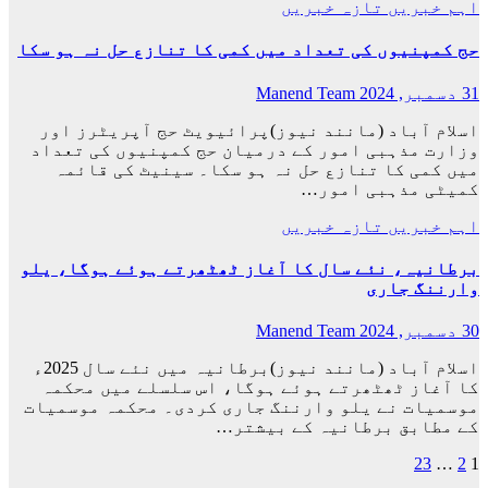
اہم خبریں
تازہ خبریں
حج کمپنیوں کی تعداد میں کمی کا تنازع حل نہ ہو سکا
31 دسمبر, 2024
Manend Team
اسلام آباد (مانند نیوز)پرائیویٹ حج آپریٹرز اور
وزارت مذہبی امور کے درمیان حج کمپنیوں کی تعداد
میں کمی کا تنازع حل نہ ہو سکا۔ سینیٹ کی قائمہ
کمیٹی مذہبی امور…
اہم خبریں
تازہ خبریں
برطانیہ، نئے سال کا آغاز ٹھٹھرتے ہوئے ہوگا، یلو
وارننگ جاری
30 دسمبر, 2024
Manend Team
اسلام آباد (مانند نیوز)برطانیہ میں نئے سال 2025ء
کا آغاز ٹھٹھرتے ہوئے ہوگا، اس سلسلے میں محکمہ
موسمیات نے یلو وارننگ جاری کردی۔ محکمہ موسمیات
کے مطابق برطانیہ کے بیشتر…
Posts
23
…
2
1