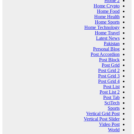
Home 2
Home Crypto
Home Food
Home Health
Home Sports
Home Technology
Home Travel
Latest News
Pakistan
Personal Blog
Post Accordion
Post Block
Post Grid
Post Grid 2
Post Grid 3
Post Grid 4
Post List
Post List 2
Post Tab
SciTech
Sports
Vertical Grid Post
Vertical Post Slider
Video Post
World