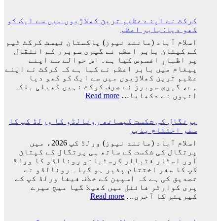
ساتھ
راستہ
ارجنٹینا
کسی
واپس
کرکٹ نے اپنے عظیم ترین کھلاڑیوں میں سے ایک کو
کا
کیوں
کھو دیا: بابر اعظم
بند
نہ
نہیں
اسلام آباد (مانند نیوز) پاکستان ٹیسٹ کرکٹ ٹیم
گئے؟
ہوا،
کے کپتان بابر اعظم نے گیری سوبرز کے انتقال
وجہ
جو
پر اظہارِ افسوس کیا ہے۔ اس حوالے سے اپنے
سامنے
اچھا
پیغام میں بابر اعظم نے کہا ہے کہ کرکٹ نے اپنے
آ
کھیلے
عظیم ترین کھلاڑیوں میں سے ایک کو کھو دیا
گئی
گا
ہے، گیری سوبرز نے صرف کرکٹ نہیں کھیلی بلکہ
وہ
:
انہوں نے دکھایا…
Read more
ٹیم
کرکٹ
میں
نے
ہوگا:
پرتگال کی شکست کیساتھ رونالڈو کا ورلڈ کپ کا
اپنے
فاطمہ
سفر اختتام پذیر
عظیم
ثنا
ترین
اسلام آباد (مانند نیوز) ورلڈ کپ 2026ء میں
کھلاڑیوں
پرتگال کی شکست کے ساتھ ہی پرتگال کے کپتان
میں
اور اسٹار فٹبالر کرسٹیانو رونالڈو کا ورلڈ
سے
کپ کا سفر اختتام پذیر ہو گیا۔ رونالڈو نے
ایک
تصدیق کی ہے کہ اسپین کے خلاف فیفا ورلڈ کپ کے
کو
پری کوارٹر فائنل میں کھیلا گیا میچ میرے
کھو
:
کیریئر کا آخری…
Read more
دیا:
پرتگال
بابر
کی
اعظم