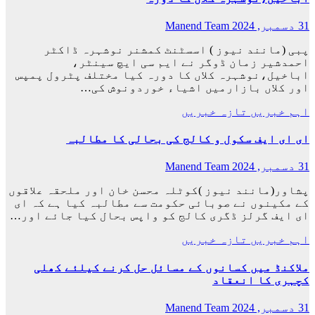
31 دسمبر, 2024
Manend Team
پبی (مانند نیوز ) اسسٹنٹ کمشنر نوشہرہ ڈاکٹر
احمدشیر زمان ڈوگر نے ایم سی ایچ سینٹر،
اباخیل،نوشہرہ کلاں کا دورہ کیا مختلف پٹرول پمپس
اور کلاں بازارمیں اشیاء خوردونوش کی…
اہم خبریں
تازہ خبریں
ای ای ایف سکول و کالج کی بحالی کا مطالبہ
31 دسمبر, 2024
Manend Team
پشاور(مانند نیوز )کوٹلہ محسن خان اور ملحقہ علاقوں
کے مکینوں نے صوبائی حکومت سے مطالبہ کیا ہے کہ ای
ای ایف گرلز ڈگری کالج کو واپس بحال کیا جائے اور…
اہم خبریں
تازہ خبریں
ملاکنڈ میں کسانوں کے مسائل حل کرنے کیلئے کھلی
کچہری کا انعقاد
31 دسمبر, 2024
Manend Team