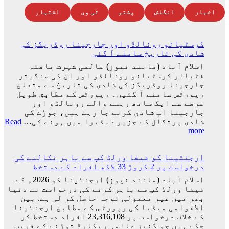
pagination
اخبار
انگلش
پشتو
ٹی وی
اشتہار
کرسٹیانو رونالڈو اور جارجینا روڈریگز کی
شادی کی تاریخ سامنے آ گئی
اسلام آباد (مانند نیوز) عالمی شہرت یافتہ
فٹبالر کرسٹیانو رونالڈو اور ان کی منگیتر
جارجینا روڈریگز کی شادی کی تاریخ سے متعلق
رپورٹس سامنے آ گئیں۔ رپورٹس کے مطابق طویل
عرصے سے ایک ساتھ رہنے والے رونالڈو اور
جارجینا اب شادی کرنے جا رہے ہیں، جوڑے کی
شادی پرتگال کے جزیرے مڈیرا میں ہونے کی…
Read
:
more
کرسٹیانو
رونالڈو
ارجنٹینا کو فیفا ورلڈ کپ سے باہر نکالنے کی
اور
درخواست پر 2 کروڑ 33 لاکھ افراد کے دستخط
جارجینا
روڈریگز
اسلام آباد (مانند نیوز) ارجنٹینا کو 2026ء کے
کی
فیفا ورلڈ کپ سے باہر کرنے کی درخواست نے دنیا
شادی
بھر میں غیر معمولی توجہ حاصل کر لی ہے. بین
کی
الاقوامی میڈیا کی رپورٹس کے مطابق ارجنٹینا
تاریخ
کے خلاف درخواست پر 23,316,108 افراد دستخط کر
سامنے
چکے ہیں جو گنیز عالمی ریکارڈ توڑنے کے قریب