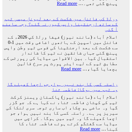
آ
:
پہنچ گئی تھی۔…
Read more
گئی
ارجنٹینا
کو
ورلڈ کپ فائنل میں شکست کے بعد لیونل میسی ٹیم
فیفا
کے ساتھ ارجنٹینا واپس کیوں نہ گئے؟ وجہ سامنے
ورلڈ
آ گئی
کپ
سے
اسلام آباد (مانند نیوز) فیفا ورلڈ کپ 2026ء کے
باہر
فائنل میں اسپین کے ہاتھوں اضافی وقت میں 1-0
نکالنے
سے شکست کے بعد ارجنٹینا کی قومی ٹیم وطن واپس
کی
پہنچ گئی جہاں شائقین نے ٹیم کا شاندار
درخواست
استقبال کیا۔ بین الاقوامی میڈیا کی رپورٹس کے
پر
مطابق ٹیم کے لیے ایئر پورٹ پر سرخ قالین
2
:
بچھایا گیا،…
Read more
کروڑ
ورلڈ
33
کپ
لاکھ
راستہ کسی کا بند نہیں ہوا، جو اچھا کھیلے گا
فائنل
افراد
وہ ٹیم میں ہوگا: فاطمہ ثنا
میں
کے
شکست
اسلام آباد (مانند نیوز) پاکستان ویمنز کرکٹ
دستخط
کے
ٹیم کی کپتان فاطمہ ثناء نے کہا ہے کہ جو گزر
بعد
گیا وہ ماضی ہو چکا، اب ساری توجہ سری لنکا کی
لیونل
سیریز پر ہے۔ راستہ کسی کا بند نہیں ہوا، جو
میسی
اچھا کھیلے گا وہ ٹیم میں ہوگا۔ کراچی میں
ٹیم
میڈیا سے گفتگو کرتے ہوئے فاطمہ ثناء کا
کے
:
کہنا…
Read more