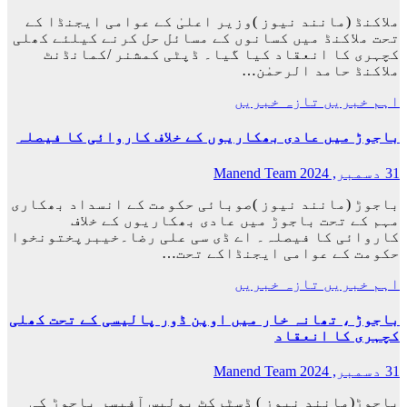
ملاکنڈ (مانند نیوز )وزیر اعلیٰ کے عوامی ایجنڈا کے
تحت ملاکنڈ میں کسانوں کے مسائل حل کرنے کیلئے کھلی
کچہری کا انعقاد کیا گیا۔ ڈپٹی کمشنر /کمانڈنٹ
ملاکنڈ حامد الرحمٰن…
اہم خبریں
تازہ خبریں
باجوڑ میں عادی بھکاریوں کے خلاف کاروائی کا فیصلہ
31 دسمبر, 2024
Manend Team
باجوڑ (مانند نیوز )صوبائی حکومت کے انسداد بھکاری
مہم کے تحت باجوڑ میں عادی بھکاریوں کے خلاف
کاروائی کا فیصلہ۔ اے ڈی سی علی رضا۔خیبرپختونخوا
حکومت کے عوامی ایجنڈاکے تحت…
اہم خبریں
تازہ خبریں
باجوڑ ، تھانہ خار میں اوپن ڈور پالیسی کے تحت کھلی
کچہری کا انعقاد
31 دسمبر, 2024
Manend Team
باجوڑ(مانند نیوز ) ڈسٹرکٹ پولیس آفیسر باجوڑ کی