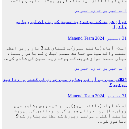
سالِ نو کا آغاز ایک ساتھ نہیں ہوتا۔ دلچسپ بات…
اہم خبریں
تازہ خبریں
نواز شریف کے پوتے زید حسین کی بارات کی ویڈیو
وائرل
31 دسمبر, 2024
Manend Team
اسلام آباد (مانند نیوز)پاکستان کے 3 بار وزیرِ اعظم
بننے والے سیاسی جماعت مسلم لیگ ن کے بانی رہنما،
میاں محمد نواز شریف کے پوتے زید حسین کی شادی کی…
اہم خبریں
تازہ خبریں
2024ء میں بی آر ٹی پشاور میں چوری کی کتنی وارداتیں
ہوئیں؟
31 دسمبر, 2024
Manend Team
اسلام آباد (مانند نیوز)بی آر ٹی سروس پشاور میں
رواں سال ہونے والی چوری کی وارداتوں کی رپورٹ
سامنے آ گئی۔ پولیس رپورٹ کے مطابق پشاور کے 9
تھانوں کی…