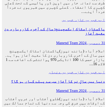
طرف سے تھانہ خار میں اوپن ڈور پالیسی کے تحت کھلی
کچہری کا انعقاد۔ کھلی کچہری میں شہریوں نے فرداً
فرداً اپنے…
اہم خبریں
تازہ خبریں
پاکستان اسٹاک ایکسچینج: سال کے آخری کاروباری دن
مثبت آغاز
31 دسمبر, 2024
Manend Team
اسلام آباد (مانند نیوز)پاکستان اسٹاک ایکسچینج
میں سال کے آخری کاروباری دن کا مثبت آغاز ہوا ہے۔
بازارِ حصص کا 100 انڈیکس 970 پوائنٹس کے اضافے سے 1
لاکھ 16…
اہم خبریں
تازہ خبریں
دنیاء
دنیا میں سالِ نو کا آغاز سب سے پہلے کہاں ہو گا؟
31 دسمبر, 2024
Manend Team
اسلام آباد (مانند نیوز)طلوعِ آفتاب اور غروبِ آفتاب
کے اوقات میں فرق کی وجہ سے دنیا کے تمام ممالک میں