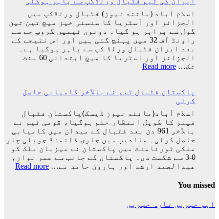
ایران کی ٹیم فٹبال ورلڈکپ سے باہر ہوگئی
شکست
کیساتھ
اسلام آباد (مانند نیوز) فٹبال ورلڈکپ میں
رونالڈو
الجزائز اور آسٹریا کا سنسنی خیز میچ تین تین
کا
گول سے برابر ہو گیا۔ دونوں ٹیمیں گروپ جے سے
ورلڈ
راونڈ آف 32 میں پہنچ گئی ہیں اور اس نتیجے کے
کپ
بعد ایران فٹبال ورلڈ کپ سے باہر ہوگیا ہے۔
کا
الجزائز اور آسٹریا کا میچ ابتدائی 60 منٹ
سفر
:
تک…
Read more
اختتام
ایران
پذیر
کی
پاکستان فٹبال ٹیم نے بالآخر کامیابی حاصل
ٹیم
کرلی
فٹبال
ورلڈکپ
اسلام آباد(مانند نیوز ڈیسک)پاکستان فٹبال
سے
فینز کا طویل انتظار ختم ہوگیا، قومی ٹیم نے
باہر
بالآخر 961 دن بعد فٹبال کے میدان میں کامیابی
ہوگئی
حاصل کرلی۔ مالدیپ میں جاری ڈائمنڈ جوبلی چار
ملکی ٹورنامنٹ میں پاکستان نے میزبان ملک کو
0-3 سے شکست دی۔ پاکستان کے جانب سے عمر نواز،
:
عبدالصمد ارشد اور ہارون حامد نے…
Read more
پاکس
فٹبا
You missed
ٹیم
نے
اہم خبریں
تازہ خبریں
بالآ
کامی