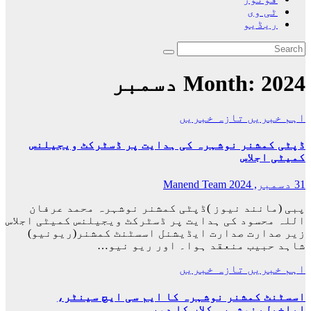
ٹی وی
ریڈیو
2024 دسمبر
Month:
اہم خبریں
تازہ خبریں
ڈپٹی کمشنر نوشہرہ کی ہدایت پر ڈسٹرکٹ ویجیلنس
کمیٹی اجلاس
31 دسمبر, 2024
Manend Team
پبی (مانند نیوز )ڈپٹی کمشنر نوشہرہ محمد عرفان
اللہ محسود کی ہدایت پر ڈسٹرکٹ ویجیلنس کمیٹی اجلاس
زیر صدارت صدارت ایڈیشنل اسسٹنٹ کمشنر(ریونیو)
شاہد حبیب منعقد ہوا۔ اور ریو نیو…
اہم خبریں
تازہ خبریں
اسسٹنٹ کمشنر نوشہرہ کا ایم سی ایچ سینٹر،
اباخیل،نوشہرہ کلاں کا دورہ