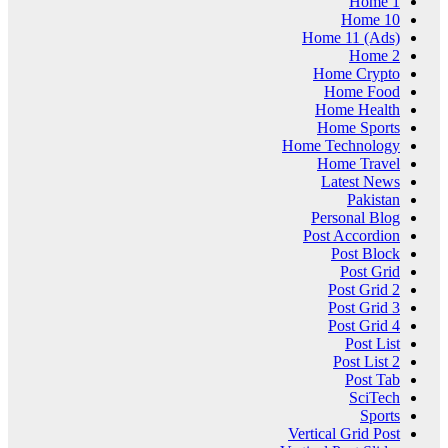
Home 1
Home 10
Home 11 (Ads)
Home 2
Home Crypto
Home Food
Home Health
Home Sports
Home Technology
Home Travel
Latest News
Pakistan
Personal Blog
Post Accordion
Post Block
Post Grid
Post Grid 2
Post Grid 3
Post Grid 4
Post List
Post List 2
Post Tab
SciTech
Sports
Vertical Grid Post