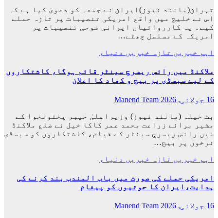
تہران(مانند نیوز)ایران نے جمعہ کو دعویٰ کیا ہے کہ
اس نے خلیج میں واقع امریکی تنصیبات پر تازہ حملے
کیے۔ یہ کارروائیاں ایرانی فوجی تنصیبات پر
امریکہ کے مسلسل چھٹے…
اہم خبریں
تازہ خبریں
دنیاء
ملاکنڈ میں رائس ریسرچ سینٹر قائم ہوگا، کاشتکاروں
کے لیے سبسڈی پر بیج و کھاد کا اعلان
16 جولائی, 2026
Manend Team
بٹ خیلہ (مانند نیوز) وزیراعلیٰ خیبر پختونخوا کے
مشیر برائے زراعت محمد عمر کاکا خیل نے ضلع ملاکنڈ
میں رائس ریسرچ سینٹر کے قیام، کاشتکاروں کو سبسڈی
نرخوں پر بیج…
اہم خبریں
تازہ خبریں
دنیاء
امریکی حملے کی صورت میں باب المندب بند کرنے کی
ہدایت،ایران کا حوثیوں کو پیغام
16 جولائی, 2026
Manend Team