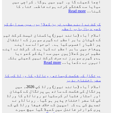
میسی
اچھا کھیلے گا وہ ٹیم میں ہوگا۔ کراچی میں
ٹیم
میڈیا سے گفتگو کرتے ہوئے فاطمہ ثناء کا
کے
:
کہنا…
Read more
ساتھ
راستہ
ارجنٹینا
کسی
واپس
کرکٹ نے اپنے عظیم ترین کھلاڑیوں میں سے ایک کو
کا
کیوں
کھو دیا: بابر اعظم
بند
نہ
نہیں
اسلام آباد (مانند نیوز) پاکستان ٹیسٹ کرکٹ ٹیم
گئے؟
ہوا،
کے کپتان بابر اعظم نے گیری سوبرز کے انتقال
وجہ
جو
پر اظہارِ افسوس کیا ہے۔ اس حوالے سے اپنے
سامنے
اچھا
پیغام میں بابر اعظم نے کہا ہے کہ کرکٹ نے اپنے
آ
کھیلے
عظیم ترین کھلاڑیوں میں سے ایک کو کھو دیا
گئی
گا
ہے، گیری سوبرز نے صرف کرکٹ نہیں کھیلی بلکہ
وہ
:
انہوں نے دکھایا…
Read more
ٹیم
کرکٹ
میں
نے
ہوگا:
پرتگال کی شکست کیساتھ رونالڈو کا ورلڈ کپ کا
اپنے
فاطمہ
سفر اختتام پذیر
عظیم
ثنا
ترین
اسلام آباد (مانند نیوز) ورلڈ کپ 2026ء میں
کھلاڑیوں
پرتگال کی شکست کے ساتھ ہی پرتگال کے کپتان
میں
اور اسٹار فٹبالر کرسٹیانو رونالڈو کا ورلڈ
سے
کپ کا سفر اختتام پذیر ہو گیا۔ رونالڈو نے
ایک
تصدیق کی ہے کہ اسپین کے خلاف فیفا ورلڈ کپ کے
کو
پری کوارٹر فائنل میں کھیلا گیا میچ میرے
کھو