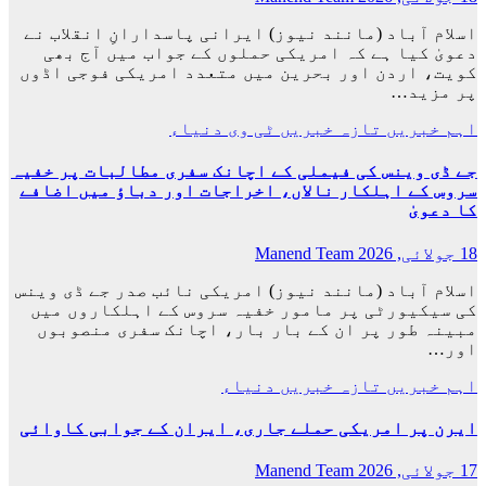
اسلام آباد (مانند نیوز) ایرانی پاسدارانِ انقلاب نے
دعویٰ کیا ہے کہ امریکی حملوں کے جواب میں آج بھی
کویت، اردن اور بحرین میں متعدد امریکی فوجی اڈوں
پر مزید…
اہم خبریں
تازہ خبریں
ٹی وی
دنیاء
جے ڈی وینس کی فیملی کے اچانک سفری مطالبات پر خفیہ
سروس کے اہلکار نالاں، اخراجات اور دباؤ میں اضافے
کا دعویٰ
18 جولائی, 2026
Manend Team
اسلام آباد (مانند نیوز) امریکی نائب صدر جے ڈی وینس
کی سیکیورٹی پر مامور خفیہ سروس کے اہلکاروں میں
مبینہ طور پر ان کے بار بار، اچانک سفری منصوبوں
اور…
اہم خبریں
تازہ خبریں
دنیاء
ایرن پر امریکی حملے جاری، ایران کے جوابی کاوائی
17 جولائی, 2026
Manend Team