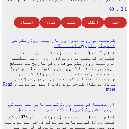
Posts
90
…
2
1
pagination
اخبار
انگلش
پشتو
ٹی وی
اشتہار
کرسٹیانو رونالڈو اور جارجینا روڈریگز کی
شادی کی تاریخ سامنے آ گئی
اسلام آباد (مانند نیوز) عالمی شہرت یافتہ
فٹبالر کرسٹیانو رونالڈو اور ان کی منگیتر
جارجینا روڈریگز کی شادی کی تاریخ سے متعلق
رپورٹس سامنے آ گئیں۔ رپورٹس کے مطابق طویل
عرصے سے ایک ساتھ رہنے والے رونالڈو اور
جارجینا اب شادی کرنے جا رہے ہیں، جوڑے کی
شادی پرتگال کے جزیرے مڈیرا میں ہونے کی…
Read
:
more
کرسٹیانو
رونالڈو
ارجنٹینا کو فیفا ورلڈ کپ سے باہر نکالنے کی
اور
درخواست پر 2 کروڑ 33 لاکھ افراد کے دستخط
جارجینا
روڈریگز
اسلام آباد (مانند نیوز) ارجنٹینا کو 2026ء کے
کی
فیفا ورلڈ کپ سے باہر کرنے کی درخواست نے دنیا
شادی
بھر میں غیر معمولی توجہ حاصل کر لی ہے. بین