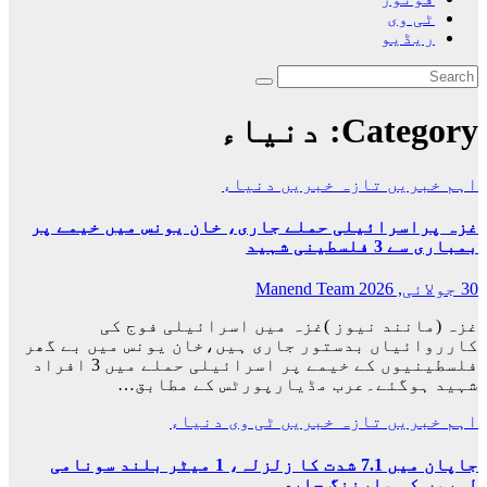
ٹی وی
ریڈیو
Category:
دنیاء
اہم خبریں
تازہ خبریں
دنیاء
غزہ پراسرائیلی حملے جاری، خان یونس میں خیمے پر
بمباری سے 3 فلسطینی شہید
30 جولائی, 2026
Manend Team
غزہ (مانند نیوز )غزہ میں اسرائیلی فوج کی
کارروائیاں بدستور جاری ہیں،خان یونس میں بے گھر
فلسطینیوں کے خیمے پر اسرائیلی حملے میں 3 افراد
شہید ہوگئے۔عرب مڈیارپورٹس کے مطابق…
اہم خبریں
تازہ خبریں
ٹی وی
دنیاء
جاپان میں 7.1 شدت کا زلزلہ، 1 میٹر بلند سونامی
لہروں کی وارننگ جاری