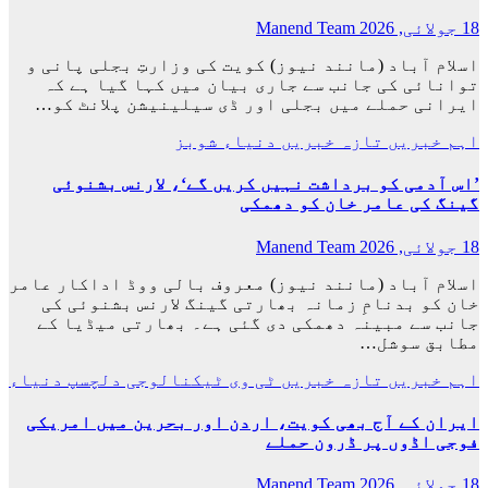
18 جولائی, 2026
Manend Team
اسلام آباد (مانند نیوز) کویت کی وزارتِ بجلی پانی و
توانائی کی جانب سے جاری بیان میں کہا گیا ہے کہ
ایرانی حملے میں بجلی اور ڈی سیلینیشن پلانٹ کو…
اہم خبریں
تازہ خبریں
دنیاء
شوبز
’اس آدمی کو برداشت نہیں کریں گے‘، لارنس بشنوئی
گینگ کی عامر خان کو دھمکی
18 جولائی, 2026
Manend Team
اسلام آباد (مانند نیوز) معروف بالی ووڈ اداکار عامر
خان کو بدنامِ زمانہ بھارتی گینگ لارنس بشنوئی کی
جانب سے مبینہ دھمکی دی گئی ہے۔ بھارتی میڈیا کے
مطابق سوشل…
اہم خبریں
تازہ خبریں
ٹی وی
ٹیکنالوجی
دلچسپ
دنیاء
ایران کے آج بھی کویت، اردن اور بحرین میں امریکی
فوجی اڈوں پر ڈرون حملے
18 جولائی, 2026
Manend Team