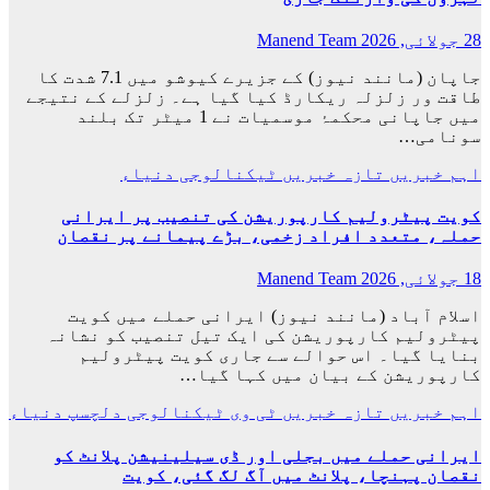
28 جولائی, 2026
Manend Team
جاپان (مانند نیوز) کے جزیرے کیوشو میں 7.1 شدت کا
طاقت ور زلزلہ ریکارڈ کیا گیا ہے۔ زلزلے کے نتیجے
میں جاپانی محکمۂ موسمیات نے 1 میٹر تک بلند
سونامی…
اہم خبریں
تازہ خبریں
ٹیکنالوجی
دنیاء
کویت پیٹرولیم کارپوریشن کی تنصیب پر ایرانی
حملہ، متعدد افراد زخمی، بڑے پیمانے پر نقصان
18 جولائی, 2026
Manend Team
اسلام آباد (مانند نیوز) ایرانی حملے میں کویت
پیٹرولیم کارپوریشن کی ایک تیل تنصیب کو نشانہ
بنایا گیا۔ اس حوالے سے جاری کویت پیٹرولیم
کارپوریشن کے بیان میں کہا گیا…
اہم خبریں
تازہ خبریں
ٹی وی
ٹیکنالوجی
دلچسپ
دنیاء
ایرانی حملے میں بجلی اور ڈی سیلینیشن پلانٹ کو
نقصان پہنچا، پلانٹ میں آگ لگ گئی، کویت