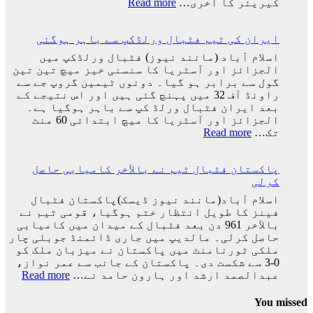
:
کیریئر کا آخری…
Read more
دیا:
پرتگال
بابر
کی
اعظم
ایران کی ٹیم فٹبال ورلڈکپ سے باہر ہوگئی
شکست
کیساتھ
اسلام آباد (مانند نیوز) فٹبال ورلڈکپ میں
رونالڈو
الجزائز اور آسٹریا کا سنسنی خیز میچ تین تین
کا
گول سے برابر ہو گیا۔ دونوں ٹیمیں گروپ جے سے
ورلڈ
راونڈ آف 32 میں پہنچ گئی ہیں اور اس نتیجے کے
کپ
بعد ایران فٹبال ورلڈ کپ سے باہر ہوگیا ہے۔
کا
الجزائز اور آسٹریا کا میچ ابتدائی 60 منٹ
سفر
:
تک…
Read more
اختتام
ایران
پذیر
کی
پاکستان فٹبال ٹیم نے بالآخر کامیابی حاصل
ٹیم
کرلی
فٹبال
ورلڈکپ
اسلام آباد(مانند نیوز ڈیسک)پاکستان فٹبال
سے
فینز کا طویل انتظار ختم ہوگیا، قومی ٹیم نے
باہر
بالآخر 961 دن بعد فٹبال کے میدان میں کامیابی
ہوگئی
حاصل کرلی۔ مالدیپ میں جاری ڈائمنڈ جوبلی چار
ملکی ٹورنامنٹ میں پاکستان نے میزبان ملک کو
0-3 سے شکست دی۔ پاکستان کے جانب سے عمر نواز،
:
عبدالصمد ارشد اور ہارون حامد نے…
Read more
پاکس
فٹبا
You missed
ٹیم