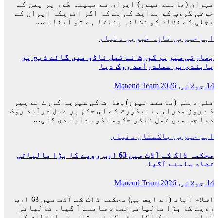
تہران (مانند نیوز) ایران نے مبینہ طور پر یمن کے
حوثی گروپ کو ہدایت کی ہے کہ اگر امریکہ ایران کے
بجلی کے نظام کو نشانہ بناتا ہے تو آبنائے…
اہم خبریں
تازہ خبریں
دنیاء
بھارتی سپریم کورٹ نے تمل ناڈو میں گائے ذبح پر
پابندی پر عملدرآمد روک دیا
14 جولائی, 2026
Manend Team
نئی دہلی (مانند نیوز)بھارت کی سپریم کورٹ نے پیر
کے روز مدراس ہائیکورٹ کے اس حکم پر عمل درآمد روک
دیا جس میں تمل ناڈو حکومت کو ہدایت دی گئی…
اہم خبریں
پاکستان
دنیاء
محکمہ ڈاک کے آڈٹ میں 63 ارب روپے کا بڑا مالیاتی
تضاد سامنے آگیا
14 جولائی, 2026
Manend Team
اسلام آباد (اے ایف بی) محکمہ ڈاک کے آڈٹ میں 63 ارب
روپے کا بڑا مالیاتی تضاد سامنے آ گیا۔ مالیاتی
تضاد میں بینک اکاونٹس کے غیر قانونی انتظام کے…