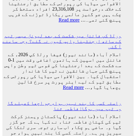
کی
الاقوامی میڈیا کی رپورٹس کے مطابق ارجنٹینا
تاریخ
کے خلاف درخواست پر 23,316,108 افراد دستخط کر
سامنے
چکے ہیں جو گنیز عالمی ریکارڈ توڑنے کے قریب
آ
:
پہنچ گئی تھی۔…
Read more
گئی
ارجنٹینا
کو
ورلڈ کپ فائنل میں شکست کے بعد لیونل میسی ٹیم
فیفا
کے ساتھ ارجنٹینا واپس کیوں نہ گئے؟ وجہ سامنے
ورلڈ
آ گئی
کپ
سے
اسلام آباد (مانند نیوز) فیفا ورلڈ کپ 2026ء کے
باہر
فائنل میں اسپین کے ہاتھوں اضافی وقت میں 1-0
نکالنے
سے شکست کے بعد ارجنٹینا کی قومی ٹیم وطن واپس
کی
پہنچ گئی جہاں شائقین نے ٹیم کا شاندار
درخواست
استقبال کیا۔ بین الاقوامی میڈیا کی رپورٹس کے
پر
مطابق ٹیم کے لیے ایئر پورٹ پر سرخ قالین
2
:
بچھایا گیا،…
Read more
کروڑ
ورلڈ
33
کپ
لاکھ
راستہ کسی کا بند نہیں ہوا، جو اچھا کھیلے گا
فائنل
افراد
وہ ٹیم میں ہوگا: فاطمہ ثنا
میں
کے
شکست
اسلام آباد (مانند نیوز) پاکستان ویمنز کرکٹ
دستخط
کے
ٹیم کی کپتان فاطمہ ثناء نے کہا ہے کہ جو گزر
بعد
گیا وہ ماضی ہو چکا، اب ساری توجہ سری لنکا کی
لیونل
سیریز پر ہے۔ راستہ کسی کا بند نہیں ہوا، جو