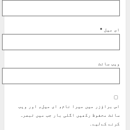
ای میل
*
ویب‌ سائٹ
اس براؤزر میں میرا نام، ای میل، اور ویب
سائٹ محفوظ رکھیں اگلی بار جب میں تبصرہ
کرنے کےلیے۔