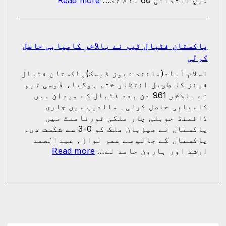
پذیر
ایران
کی
ٹیم
فٹبال
پاکستان فٹبال ٹیم نے بالآخر کامیابی حاصل
ورلڈکپ
کرلی
سے
اسلام آباد(مانند نیوز ڈیسک)پاکستان فٹبال
باہر
فینز کا طویل انتظار ختم ہوگیا، قومی ٹیم
ہوگئی
نے بالآخر 961 دن بعد فٹبال کے میدان میں
کامیابی حاصل کرلی۔ مالدیپ میں جاری
ڈائمنڈ جوبلی چار ملکی ٹورنامنٹ میں
پاکستان نے میزبان ملک کو 0-3 سے شکست دی۔
پاکستان کے جانب سے عمر نواز، عبدالصمد
:
ارشد اور ہارون حامد نے…
Read more
پاکستان
فٹبال
ٹیم
نے
بالآخر
کامیابی