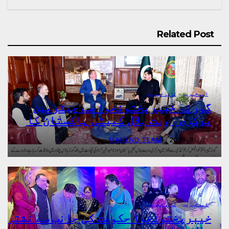
Related Post
اہم خبریں
تازہ خبریں
گورنر خیبرپختونخوا سے چیئرمین
مرکزی رویت ہلال کمیٹی پاکستان کا
گورنر ہاؤس پشاور میں ملاقات
اگست 8, 2026
MANEND TEAM
اہم خبریں
تازہ خبریں
خیبرپختونخوا حکومت کی جانب سے نشتر