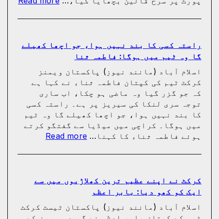
پورٹ پر سرخ قالین بچھایا گیا،…
Read more
33
ورلڈ
لاکھ
کپ
افراد
فائنل
کے
میں
راستہ کسی کا بند نہیں ہوا، جو اچھا کھیلے
دستخط
شکست
گا وہ ٹیم میں ہوگا: فاطمہ ثنا
کے
اسلام آباد (مانند نیوز) پاکستان ویمنز
بعد
کرکٹ ٹیم کی کپتان فاطمہ ثناء نے کہا ہے
لیونل
کہ جو گزر گیا وہ ماضی ہو چکا، اب ساری
میسی
توجہ سری لنکا کی سیریز پر ہے۔ راستہ کسی
ٹیم
کا بند نہیں ہوا، جو اچھا کھیلے گا وہ ٹیم
کے
میں ہوگا۔ کراچی میں میڈیا سے گفتگو کرتے
ساتھ
:
ہوئے فاطمہ ثناء کا کہنا…
Read more
ارجنٹی
راستہ
واپس
کسی
کیوں
کا
نہ
بند
کرکٹ نے اپنے عظیم ترین کھلاڑیوں میں سے
گئے؟
نہیں
ایک کو کھو دیا: بابر اعظم
وجہ
ہوا،
سامنے
اسلام آباد (مانند نیوز) پاکستان ٹیسٹ کرکٹ
جو
آ
ٹیم کے کپتان بابر اعظم نے گیری سوبرز کے