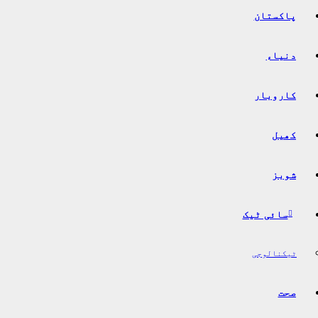
پاکستان
دنیاء
کاروبار
کھیل
شوبز
سائی ٹیک
ٹیکنالوجی
صحت