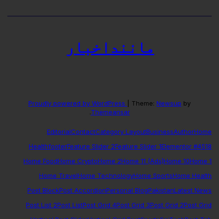
ماننداخبار
Proudly powered by WordPress
|
Theme:
Newsup
by
.
Themeansar
Editorial
Contact
Category Layout
Business
Author
Home
Health
footer
Feature Slider 2
Feature Slider 1
Elementor #4518
Home Food
Home Crypto
Home 2
Home 11 (Ads)
Home 10
Home 1
Home Travel
Home Technology
Home Sports
Home Health
Post Block
Post Accordion
Personal Blog
Pakistan
Latest News
Post List 2
Post List
Post Grid 4
Post Grid 3
Post Grid 2
Post Grid