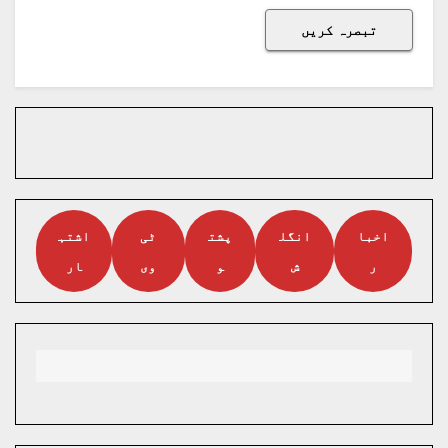
اخبا
انگل
پشت
ٹی
اشتہ
ر
ش
و
وی
ار