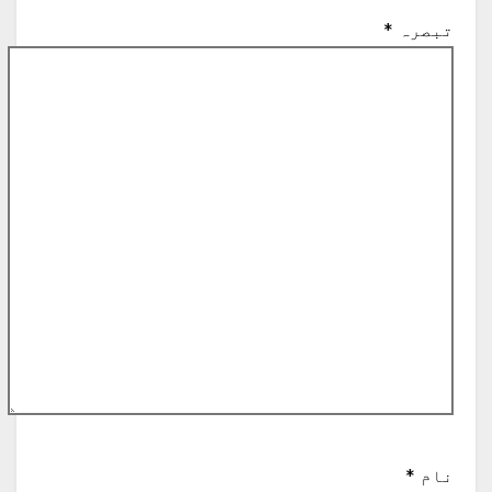
تبصرہ
*
نام
*