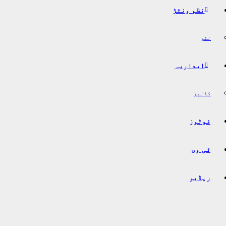
نظم ونثڑ
نثر
ایداریہ
کالمز
فوٹوز
ٹی وی
ریڈیو