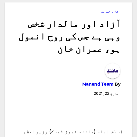
تازہ خبریں
آزاد اور مالدار شخص
وہی ہے جس کی روح انمول
ہو، عمران خان
Manend Team
By
مارچ 22, 2021
اسلام آباد (مانند نیوز ڈیسک) وزیراعظم