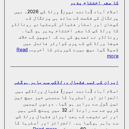
کا سفر اختتام پذیر
اسلام آباد (مانند نیوز) ورلڈ کپ 2026ء میں
پرتگال کی شکست کے ساتھ ہی پرتگال کے
کپتان اور اسٹار فٹبالر کرسٹیانو رونالڈو
کا ورلڈ کپ کا سفر اختتام پذیر ہو گیا۔
رونالڈو نے تصدیق کی ہے کہ اسپین کے خلاف
فیفا ورلڈ کپ کے پری کوارٹر فائنل میں
کھیلا گیا میچ میرے کیریئر کا آخری…
Read
:
more
پرتگال
کی
شکست
کیساتھ
ایران کی ٹیم فٹبال ورلڈکپ سے باہر ہوگئی
رونالڈو
اسلام آباد (مانند نیوز) فٹبال ورلڈکپ میں
کا
الجزائز اور آسٹریا کا سنسنی خیز میچ تین
ورلڈ
تین گول سے برابر ہو گیا۔ دونوں ٹیمیں
کپ
گروپ جے سے راونڈ آف 32 میں پہنچ گئی ہیں
کا
اور اس نتیجے کے بعد ایران فٹبال ورلڈ کپ
سفر
سے باہر ہوگیا ہے۔ الجزائز اور آسٹریا کا
اختتام
:
میچ ابتدائی 60 منٹ تک…
Read more