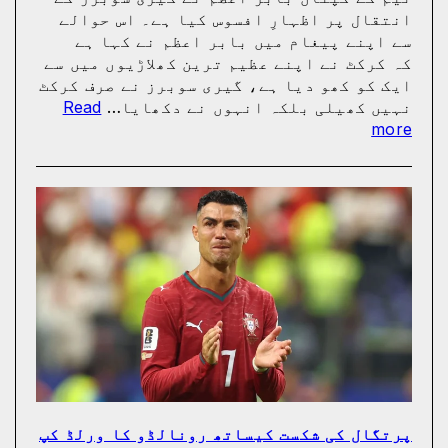
اچھا
گئی
انتقال پر اظہارِ افسوس کیا ہے۔ اس حوالے
کھیلے
سے اپنے پیغام میں بابر اعظم نے کہا ہے
گا
کہ کرکٹ نے اپنے عظیم ترین کھلاڑیوں میں سے
وہ
ایک کو کھو دیا ہے، گیری سوبرز نے صرف کرکٹ
ٹیم
نہیں کھیلی بلکہ انہوں نے دکھایا…
Read
میں
:
more
ہوگا:
کرکٹ
فاطمہ
نے
ثنا
اپنے
عظیم
ترین
کھلاڑیوں
میں
سے
ایک
کو
کھو
دیا:
بابر
پرتگال کی شکست کیساتھ رونالڈو کا ورلڈ کپ
اعظم