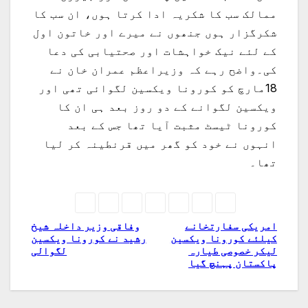
ممالک سب کا شکریہ ادا کرتا ہوں، ان سب کا
شکرگزار ہوں جنھوں نے میرے اور خاتون اول
کے لئے نیک خواہشات اور صحتیابی کی دعا
کی۔واضح رہے کہ وزیراعظم عمران خان نے
18مارچ کو کورونا ویکسین لگوائی تھی اور
ویکسین لگوانے کے دو روز بعد ہی ان کا
کورونا ٹیسٹ مثبت آیا تھا جس کے بعد
انہوں نے خود کو گھر میں قرنطینہ کر لیا
تھا۔
امریکی سفارتخانے
وفاقی وزیر داخلہ شیخ
پوسٹوں
کیلئے کورونا ویکسین
رشید نے کورونا ویکسین
لیکر خصوصی طیارہ
لگوالی
کی
پاکستان پہنچ گیا
نیویگیشن