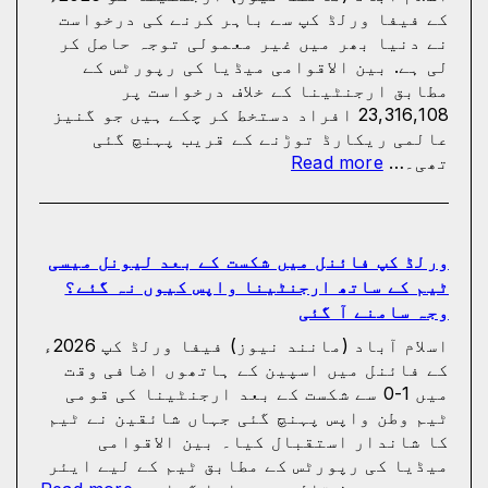
کی
کے فیفا ورلڈ کپ سے باہر کرنے کی درخواست
تاریخ
نے دنیا بھر میں غیر معمولی توجہ حاصل کر
سامنے
لی ہے. بین الاقوامی میڈیا کی رپورٹس کے
آ
مطابق ارجنٹینا کے خلاف درخواست پر
گئی
23,316,108 افراد دستخط کر چکے ہیں جو گنیز
عالمی ریکارڈ توڑنے کے قریب پہنچ گئی
:
تھی۔…
Read more
ارجنٹینا
کو
فیفا
ورلڈ
ورلڈ کپ فائنل میں شکست کے بعد لیونل میسی
کپ
ٹیم کے ساتھ ارجنٹینا واپس کیوں نہ گئے؟
سے
وجہ سامنے آ گئی
باہر
اسلام آباد (مانند نیوز) فیفا ورلڈ کپ 2026ء
نکالنے
کے فائنل میں اسپین کے ہاتھوں اضافی وقت
کی
میں 1-0 سے شکست کے بعد ارجنٹینا کی قومی
درخواست
ٹیم وطن واپس پہنچ گئی جہاں شائقین نے ٹیم
پر
کا شاندار استقبال کیا۔ بین الاقوامی
2
میڈیا کی رپورٹس کے مطابق ٹیم کے لیے ایئر
کروڑ
: