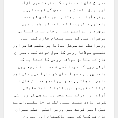
عمران خان نے کہاہے کہ حقیقت میں آزاد
اورلبرل انسان وہ ہے جس کی قیمت نہیں
ہوتی،آزاد وہ ہوتا ہے جو مادی قیمت سے
بالاترہے۔کورونا کے باعث قرنطینہ میں
موجود وزیراعظم عمران خان نے پاکستانی
نوجوان نسل کے لیے پیغام جاری کیا ہے۔
وزیراعظم نے سوشل میڈیا پر عظیم شاعر اور
فلسفی مولانا رومی کا قول ٹوئٹ کیا۔عمران
خان کے مطابق مولانا رومی کا کہنا ہے کہ
اپنی روح کا سودا کسی شے سے نا کرو، روح
واحد چیز ہے جو انسان کو دنیا میں لاتی اور
واپس لے جاتی ہے، وزیراعظم عمران خان نے
ٹوئٹ کے کیپشن میں لکھا کہ ایک حقیقی
آزاد اور دولت مند شخص وہ ہے جس کی روح کی
کوئی مادی قیمت نہیں لگائی جا سکتی۔اس سے
قبل اپنی ٹویٹ میں وزیر اعظم اعظم عمران
خان نے کہا کہ میں پاکستان اور بیرون