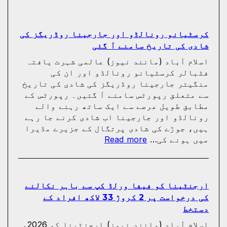
کرسٹیانو رونالڈو اور جارجینا روڈریگز کی
شادی کی تاریخ سامنے آ گئی
اسلام آباد (مانند نیوز) عالمی شہرت یافتہ
فٹبالر کرسٹیانو رونالڈو اور ان کی
منگیتر جارجینا روڈریگز کی شادی کی تاریخ
سے متعلق رپورٹس سامنے آ گئیں۔ رپورٹس کے
مطابق طویل عرصے سے ایک ساتھ رہنے والے
رونالڈو اور جارجینا اب شادی کرنے جا رہے
ہیں، جوڑے کی شادی پرتگال کے جزیرے مڈیرا
:
میں ہونے کی…
Read more
کرسٹیانو
رونالڈو
اور
جارجینا
ارجنٹینا کو فیفا ورلڈ کپ سے باہر نکالنے
روڈریگز
کی درخواست پر 2 کروڑ 33 لاکھ افراد کے
کی
دستخط
شادی
اسلام آباد (مانند نیوز) ارجنٹینا کو 2026ء