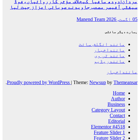
مردان:دودھ مافیا کیخلاف مؤثر کارروائیاں،فوڈ
سیفٹی آفیسر مصعب جاویدنے صوبائی اعزاز جیت لیا
05 اگست, 2026
Manend Team
ہمارے دیگر سائٹس
مانند انگلش سائٹ
ماننداخبار
مانند ٹی وی
مانندریڈیو
ماننداخبار
.
Proudly powered by WordPress
|
Theme:
Newsup
by
Themeansar
Home
Author
Business
Category Layout
Contact
Editorial
Elementor #4518
Feature Slider 1
Feature Slider 2