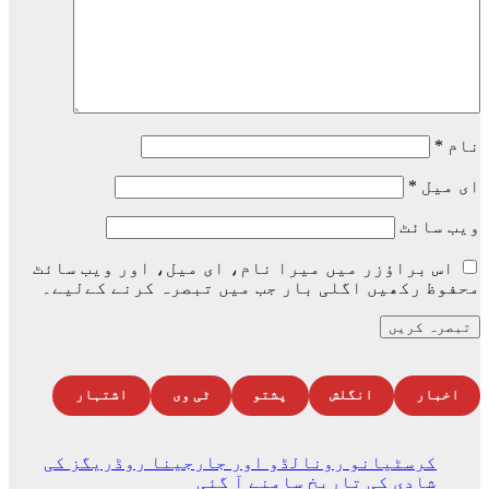
نام
*
ای میل
*
ویب‌ سائٹ
اس براؤزر میں میرا نام، ای میل، اور ویب سائٹ
محفوظ رکھیں اگلی بار جب میں تبصرہ کرنے کےلیے۔
اخبار
انگلش
پشتو
ٹی وی
اشتہار
کرسٹیانو رونالڈو اور جارجینا روڈریگز کی
شادی کی تاریخ سامنے آ گئی