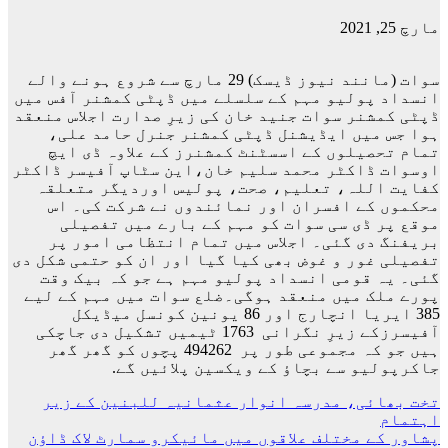
مارچ 25, 2021
سوات (مانند نیوز ڈیسک) 29 مارچ سے شروع ہونے والے
انسداد پولیو مہم کے سلسلے میں ڈپٹی کمشنر آفس میں
ڈپٹی کمشنر سوات جنید خان کی زیرِ صدارت اجلاس منعقد
ہوا جس میں ایڈیشنل ڈپٹی کمشنر جنرل حامد علی،
تمام تحصیلوں کے اسسٹنٹ کمشنرز کے علاوہ ڈی ایچ
اوسوات ڈاکٹر محمد سلیم خان،این سٹاپ آفیسر ڈاکٹر
کفایت اللہ، تعلیم، صحت، پولیس اوردیگر متعلقہ
محکموں کے افسران اور نمائندوں نے شرکت کی۔ اس
موقع پر ڈی سی سوات کو مہم کے بارے میں تفصیلی
بریفنگ دی گئی۔ اجلاس میں تمام انتظامی امور پر
تفصیلی غور و غوض بھی کیا گیا اور ان کو حتمی شکل دی
گئی۔ یہ قومی انسداد پولیو مہم ہے جو کہ بیک وقت
پورے ملک میں منعقد ہوگی۔ضلع سوات میں مہم کے لیے
385 ایریا انچارج اور 86 یونین کونسل میڈیکل
آفیسرزکے زیرِ نگرانی 1763 ٹیمیں تشکیل دی جاچکی
ہیں جو کہ مجموعی طور پر 494262 پچوں کو گھر گھر
جاکرپولیو سے بچاؤ کے ویکسین پلائیں گے.
پوسٹوں
تخت بھائی، مدرسہ انوار عثمانیہ للبنین کے زیر
اہتمام
کی
پشاور کے مختلف علاقوں میں مائیکرو سمارٹ لاک ڈاؤن