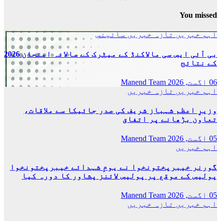
پاکس
فٹبا
You missed
ٹیم
نے
اہم خبریں
تازہ خبریں
سائینس
بالآ
کامی
بی آئی ایس سی مالاکنڈ کے میٹرک کے سالانہ امتحان 2026
حاصل
کے نتائج
کرلی
06 اگست, 2026
Manend Team
اہم خبریں
تازہ خبریں
وزیرِ اعظم شہباز شریف کی صدر جائیکا سے ملاقات،
تعاون بڑھانے پر اتفاق
05 اگست, 2026
Manend Team
اہم خبریں
گورنر خیبرپختونخوا نے یومِ شہدائے خیبرپختونخوا
پولیس کے موقع پر پولیس لائنز پشاور کا دورہ کیا
05 اگست, 2026
Manend Team
اہم خبریں
تازہ خبریں