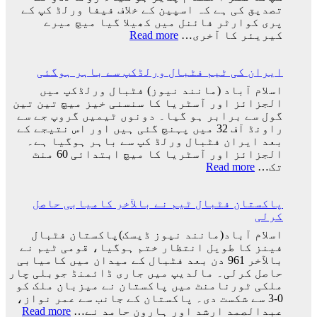
ایک
تصدیق کی ہے کہ اسپین کے خلاف فیفا ورلڈ کپ کے
کو
پری کوارٹر فائنل میں کھیلا گیا میچ میرے
کھو
:
کیریئر کا آخری…
Read more
دیا:
پرتگال
بابر
کی
اعظم
ایران کی ٹیم فٹبال ورلڈکپ سے باہر ہوگئی
شکست
کیساتھ
اسلام آباد (مانند نیوز) فٹبال ورلڈکپ میں
رونالڈو
الجزائز اور آسٹریا کا سنسنی خیز میچ تین تین
کا
گول سے برابر ہو گیا۔ دونوں ٹیمیں گروپ جے سے
ورلڈ
راونڈ آف 32 میں پہنچ گئی ہیں اور اس نتیجے کے
کپ
بعد ایران فٹبال ورلڈ کپ سے باہر ہوگیا ہے۔
کا
الجزائز اور آسٹریا کا میچ ابتدائی 60 منٹ
سفر
:
تک…
Read more
اختتام
ایران
پذیر
کی
پاکستان فٹبال ٹیم نے بالآخر کامیابی حاصل
ٹیم
کرلی
فٹبال
ورلڈکپ
اسلام آباد(مانند نیوز ڈیسک)پاکستان فٹبال
سے
فینز کا طویل انتظار ختم ہوگیا، قومی ٹیم نے
باہر
بالآخر 961 دن بعد فٹبال کے میدان میں کامیابی
ہوگئی
حاصل کرلی۔ مالدیپ میں جاری ڈائمنڈ جوبلی چار
ملکی ٹورنامنٹ میں پاکستان نے میزبان ملک کو
0-3 سے شکست دی۔ پاکستان کے جانب سے عمر نواز،
:
عبدالصمد ارشد اور ہارون حامد نے…
Read more