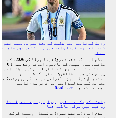
سے
باہر
نکالنے
کی
درخواست
پر
2
کروڑ
33
ورلڈ کپ فائنل میں شکست کے بعد لیونل میسی ٹیم
لاکھ
کے ساتھ ارجنٹینا واپس کیوں نہ گئے؟ وجہ سامنے
افراد
آ گئی
کے
دستخط
اسلام آباد (مانند نیوز) فیفا ورلڈ کپ 2026ء کے
فائنل میں اسپین کے ہاتھوں اضافی وقت میں 1-0
سے شکست کے بعد ارجنٹینا کی قومی ٹیم وطن واپس
پہنچ گئی جہاں شائقین نے ٹیم کا شاندار
استقبال کیا۔ بین الاقوامی میڈیا کی رپورٹس کے
مطابق ٹیم کے لیے ایئر پورٹ پر سرخ قالین
:
بچھایا گیا،…
Read more
ورلڈ
کپ
راستہ کسی کا بند نہیں ہوا، جو اچھا کھیلے گا
فائنل
وہ ٹیم میں ہوگا: فاطمہ ثنا
میں
شکست
اسلام آباد (مانند نیوز) پاکستان ویمنز کرکٹ
کے
ٹیم کی کپتان فاطمہ ثناء نے کہا ہے کہ جو گزر