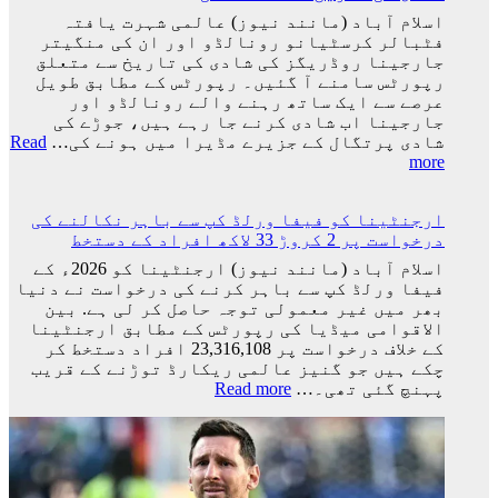
اسلام آباد (مانند نیوز) عالمی شہرت یافتہ
فٹبالر کرسٹیانو رونالڈو اور ان کی منگیتر
جارجینا روڈریگز کی شادی کی تاریخ سے متعلق
رپورٹس سامنے آ گئیں۔ رپورٹس کے مطابق طویل
عرصے سے ایک ساتھ رہنے والے رونالڈو اور
جارجینا اب شادی کرنے جا رہے ہیں، جوڑے کی
شادی پرتگال کے جزیرے مڈیرا میں ہونے کی…
Read
:
more
کرسٹیانو
رونالڈو
ارجنٹینا کو فیفا ورلڈ کپ سے باہر نکالنے کی
اور
درخواست پر 2 کروڑ 33 لاکھ افراد کے دستخط
جارجینا
روڈریگز
اسلام آباد (مانند نیوز) ارجنٹینا کو 2026ء کے
کی
فیفا ورلڈ کپ سے باہر کرنے کی درخواست نے دنیا
شادی
بھر میں غیر معمولی توجہ حاصل کر لی ہے. بین
کی
الاقوامی میڈیا کی رپورٹس کے مطابق ارجنٹینا
تاریخ
کے خلاف درخواست پر 23,316,108 افراد دستخط کر
سامنے
چکے ہیں جو گنیز عالمی ریکارڈ توڑنے کے قریب
آ
:
پہنچ گئی تھی۔…
Read more
گئی
ارجنٹینا
کو
فیفا
ورلڈ
کپ