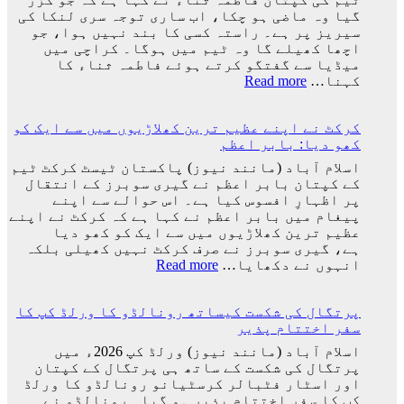
بعد
گیا وہ ماضی ہو چکا، اب ساری توجہ سری لنکا کی
لیونل
سیریز پر ہے۔ راستہ کسی کا بند نہیں ہوا، جو
میسی
اچھا کھیلے گا وہ ٹیم میں ہوگا۔ کراچی میں
ٹیم
میڈیا سے گفتگو کرتے ہوئے فاطمہ ثناء کا
کے
:
کہنا…
Read more
ساتھ
راستہ
ارجنٹینا
کسی
واپس
کرکٹ نے اپنے عظیم ترین کھلاڑیوں میں سے ایک کو
کا
کیوں
کھو دیا: بابر اعظم
بند
نہ
نہیں
اسلام آباد (مانند نیوز) پاکستان ٹیسٹ کرکٹ ٹیم
گئے؟
ہوا،
کے کپتان بابر اعظم نے گیری سوبرز کے انتقال
وجہ
جو
پر اظہارِ افسوس کیا ہے۔ اس حوالے سے اپنے
سامنے
اچھا
پیغام میں بابر اعظم نے کہا ہے کہ کرکٹ نے اپنے
آ
کھیلے
عظیم ترین کھلاڑیوں میں سے ایک کو کھو دیا
گئی
گا
ہے، گیری سوبرز نے صرف کرکٹ نہیں کھیلی بلکہ
وہ
:
انہوں نے دکھایا…
Read more
ٹیم
کرکٹ
میں
نے
ہوگا:
پرتگال کی شکست کیساتھ رونالڈو کا ورلڈ کپ کا
اپنے
فاطمہ
سفر اختتام پذیر
عظیم
ثنا
ترین
اسلام آباد (مانند نیوز) ورلڈ کپ 2026ء میں
کھلاڑیوں
پرتگال کی شکست کے ساتھ ہی پرتگال کے کپتان
میں
اور اسٹار فٹبالر کرسٹیانو رونالڈو کا ورلڈ
سے
کپ کا سفر اختتام پذیر ہو گیا۔ رونالڈو نے