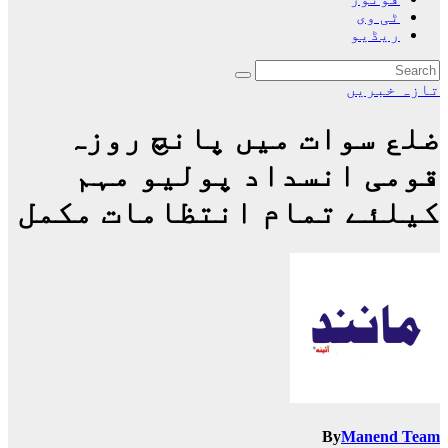
ٹی وی
ریڈیو
تازہ خبریں
ضلع سوات میں پانچ روزہ
قومی انسداد پولیو مہم
کیلئے تمام انتظامات مکمل
By
Manend Team