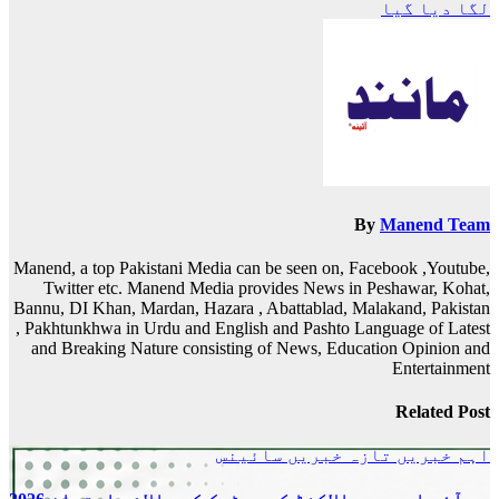
نیویگیشن
لگا دیا گیا
By
Manend Team
Manend, a top Pakistani Media can be seen on, Facebook ,Youtube,
Twitter etc. Manend Media provides News in Peshawar, Kohat,
Bannu, DI Khan, Mardan, Hazara , Abattablad, Malakand, Pakistan
, Pakhtunkhwa in Urdu and English and Pashto Language of Latest
and Breaking Nature consisting of News, Education Opinion and
Entertainment
Related Post
اہم خبریں
تازہ خبریں
سائینس