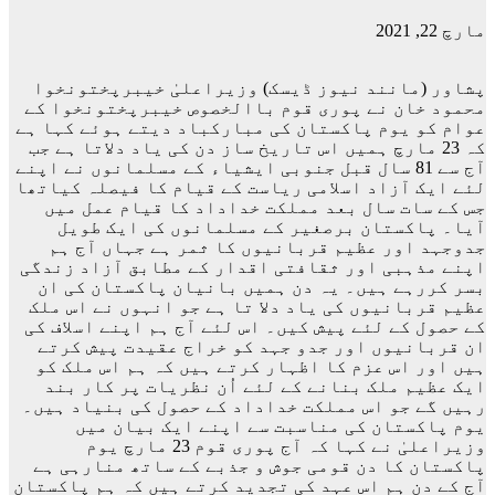
مارچ 22, 2021
پشاور (مانند نیوز ڈیسک) وزیراعلیٰ خیبرپختونخوا
محمود خان نے پوری قوم باالخصوص خیبرپختونخوا کے
عوام کو یوم پاکستان کی مبارکباد دیتے ہوئے کہا ہے
کہ 23 مارچ ہمیں اس تاریخ ساز دن کی یاد دلاتا ہے جب
آج سے 81 سال قبل جنوبی ایشیاء کے مسلمانوں نے اپنے
لئے ایک آزاد اسلامی ریاست کے قیام کا فیصلہ کیاتھا
جس کے سات سال بعد مملکت خداداد کا قیام عمل میں
آیا۔ پاکستان برصغیر کے مسلمانوں کی ایک طویل
جدوجہد اور عظیم قربانیوں کا ثمر ہے جہاں آج ہم
اپنے مذہبی اور ثقافتی اقدار کے مطابق آزاد زندگی
بسر کررہے ہیں۔ یہ دن ہمیں بانیان پاکستان کی ان
عظیم قربانیوں کی یاد دلا تا ہے جو انہوں نے اس ملک
کے حصول کے لئے پیش کیں۔ اس لئے آج ہم اپنے اسلاف کی
ان قربانیوں اور جدو جہد کو خراج عقیدت پیش کرتے
ہیں اور اس عزم کا اظہار کرتے ہیں کہ ہم اس ملک کو
ایک عظیم ملک بنانے کے لئے اُن نظریات پر کار بند
رہیں گے جو اس مملکت خداداد کے حصول کی بنیاد ہیں۔
یوم پاکستان کی مناسبت سے اپنے ایک بیان میں
وزیراعلیٰ نے کہا کہ آج پوری قوم 23 مارچ یوم
پاکستان کا دن قومی جوش و جذبے کے ساتھ منارہی ہے
آج کے دن ہم اس عہد کی تجدید کرتے ہیں کہ ہم پاکستان