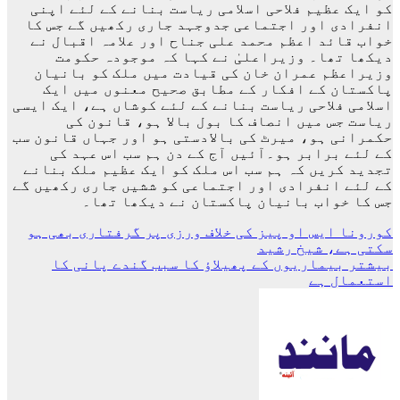
کو ایک عظیم فلاحی اسلامی ریاست بنانے کے لئے اپنی
انفرادی اور اجتماعی جدوجہد جاری رکھیں گے جس کا
خواب قائد اعظم محمد علی جناح اور علامہ اقبال نے
دیکھا تھا۔ وزیراعلیٰ نے کہا کہ موجودہ حکومت
وزیراعظم عمران خان کی قیادت میں ملک کو بانیان
پاکستان کے افکار کے مطابق صحیح معنوں میں ایک
اسلامی فلاحی ریاست بنانے کے لئے کوشاں ہے، ایک ایسی
ریاست جس میں انصاف کا بول بالا ہو، قانون کی
حکمرانی ہو، میرٹ کی بالادستی ہو اور جہاں قانون سب
کے لئے برابر ہو۔آئیں آج کے دن ہم سب اس عہد کی
تجدید کریں کہ ہم سب اس ملک کو ایک عظیم ملک بنانے
کے لئے انفرادی اور اجتماعی کو ششیں جاری رکھیں گے
جس کا خواب بانیان پاکستان نے دیکھا تھا۔
پوسٹوں
کورونا ایس او پیز کی خلاف ورزی پر گرفتاری بھی ہو
سکتی ہے، شیخ رشید
کی
بیشتر بیماریوں کے پھیلاؤ کا سبب گندے پانی کا
نیویگیشن
استعمال ہے