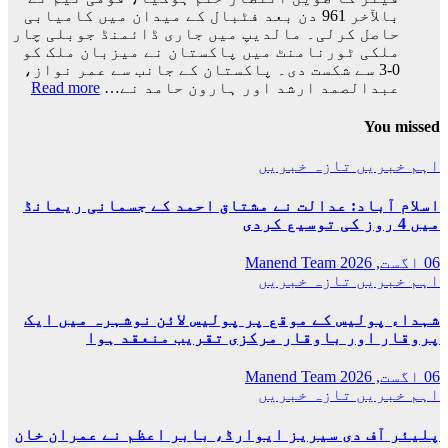
باہر
بالآخر 961 دن بعد فٹبال کے میدان میں کامیابی
ہوگئی
حاصل کرلی۔ مالدیپ میں جاری ڈائمنڈ جوبلی چار
ملکی ٹورنامنٹ میں پاکستان نے میزبان ملک کو
0-3 سے شکست دی۔ پاکستان کے جانب سے عمر نواز،
:
عبدالصمد ارشد اور ہارون حامد نے…
Read more
پاکس
فٹبا
You missed
ٹیم
نے
اہم خبریں
تازہ خبریں
بالآ
کامی
اسلام آباد: عدالت نے مشتاق احمد کے جسمانی ریمانڈ
حاصل
میں 4 روز کی توسیع کردی
کرلی
06 اگست, 2026
Manend Team
اہم خبریں
تازہ خبریں
شہداء پولیس کے موقع پر پولیس لائن نوشہرہ میں ایک
پروقار اور باوقار مرکزی تقریب منعقد ہوا
06 اگست, 2026
Manend Team
اہم خبریں
تازہ خبریں
پلیئر آف دی سیریز ایوارڈ، بابر اعظم نے عمران خان