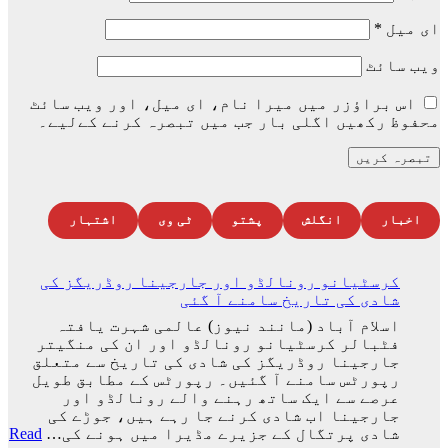
ای میل
*
ویب‌ سائٹ
اس براؤزر میں میرا نام، ای میل، اور ویب سائٹ
محفوظ رکھیں اگلی بار جب میں تبصرہ کرنے کےلیے۔
اخبار
انگلش
پشتو
ٹی وی
اشتہار
کرسٹیانو رونالڈو اور جارجینا روڈریگز کی
شادی کی تاریخ سامنے آ گئی
اسلام آباد (مانند نیوز) عالمی شہرت یافتہ
فٹبالر کرسٹیانو رونالڈو اور ان کی منگیتر
جارجینا روڈریگز کی شادی کی تاریخ سے متعلق
رپورٹس سامنے آ گئیں۔ رپورٹس کے مطابق طویل
عرصے سے ایک ساتھ رہنے والے رونالڈو اور
جارجینا اب شادی کرنے جا رہے ہیں، جوڑے کی
شادی پرتگال کے جزیرے مڈیرا میں ہونے کی…
Read