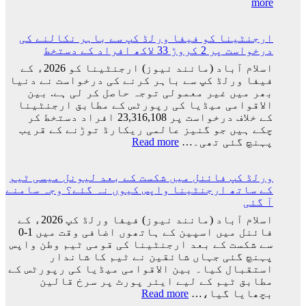
:
more
کرسٹیانو
رونالڈو
ارجنٹینا کو فیفا ورلڈ کپ سے باہر نکالنے کی
اور
درخواست پر 2 کروڑ 33 لاکھ افراد کے دستخط
جارجینا
روڈریگز
اسلام آباد (مانند نیوز) ارجنٹینا کو 2026ء کے
کی
فیفا ورلڈ کپ سے باہر کرنے کی درخواست نے دنیا
شادی
بھر میں غیر معمولی توجہ حاصل کر لی ہے. بین
کی
الاقوامی میڈیا کی رپورٹس کے مطابق ارجنٹینا
تاریخ
کے خلاف درخواست پر 23,316,108 افراد دستخط کر
سامنے
چکے ہیں جو گنیز عالمی ریکارڈ توڑنے کے قریب
آ
:
پہنچ گئی تھی۔…
Read more
گئی
ارجنٹینا
کو
ورلڈ کپ فائنل میں شکست کے بعد لیونل میسی ٹیم
فیفا
کے ساتھ ارجنٹینا واپس کیوں نہ گئے؟ وجہ سامنے
ورلڈ
آ گئی
کپ
سے
اسلام آباد (مانند نیوز) فیفا ورلڈ کپ 2026ء کے
باہر
فائنل میں اسپین کے ہاتھوں اضافی وقت میں 1-0
نکالنے
سے شکست کے بعد ارجنٹینا کی قومی ٹیم وطن واپس
کی
پہنچ گئی جہاں شائقین نے ٹیم کا شاندار
درخواست
استقبال کیا۔ بین الاقوامی میڈیا کی رپورٹس کے
پر
مطابق ٹیم کے لیے ایئر پورٹ پر سرخ قالین
2
:
بچھایا گیا،…
Read more
کروڑ
ورلڈ