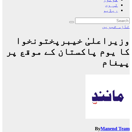
ٹی وی
ریڈیو
تازہ خبریں
وزیراعلیٰ خیبرپختونخوا
کا یوم پاکستان کے موقع پر
پیغام
By
Manend Team