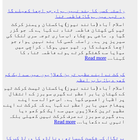
33
کپ
لاکھ
راستہ کسی کا بند نہیں ہوا، جو اچھا کھیلے گا
فائنل
افراد
وہ ٹیم میں ہوگا: فاطمہ ثنا
میں
کے
شکست
اسلام آباد (مانند نیوز) پاکستان ویمنز کرکٹ
دستخط
کے
ٹیم کی کپتان فاطمہ ثناء نے کہا ہے کہ جو گزر
بعد
گیا وہ ماضی ہو چکا، اب ساری توجہ سری لنکا کی
لیونل
سیریز پر ہے۔ راستہ کسی کا بند نہیں ہوا، جو
میسی
اچھا کھیلے گا وہ ٹیم میں ہوگا۔ کراچی میں
ٹیم
میڈیا سے گفتگو کرتے ہوئے فاطمہ ثناء کا
کے
:
کہنا…
Read more
ساتھ
راستہ
ارجنٹینا
کسی
واپس
کرکٹ نے اپنے عظیم ترین کھلاڑیوں میں سے ایک کو
کا
کیوں
کھو دیا: بابر اعظم
بند
نہ
نہیں
اسلام آباد (مانند نیوز) پاکستان ٹیسٹ کرکٹ ٹیم
گئے؟
ہوا،
کے کپتان بابر اعظم نے گیری سوبرز کے انتقال
وجہ
جو
پر اظہارِ افسوس کیا ہے۔ اس حوالے سے اپنے
سامنے
اچھا
پیغام میں بابر اعظم نے کہا ہے کہ کرکٹ نے اپنے
آ
کھیلے
عظیم ترین کھلاڑیوں میں سے ایک کو کھو دیا
گئی
گا
ہے، گیری سوبرز نے صرف کرکٹ نہیں کھیلی بلکہ
وہ
:
انہوں نے دکھایا…
Read more
ٹیم
کرکٹ
میں
نے
ہوگا:
پرتگال کی شکست کیساتھ رونالڈو کا ورلڈ کپ کا
اپنے