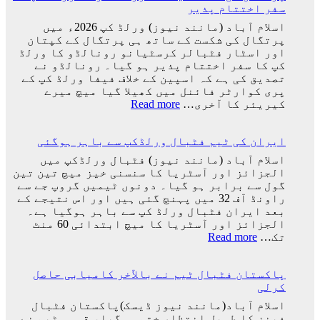
فاطمہ
سفر اختتام پذیر
عظیم
ثنا
ترین
اسلام آباد (مانند نیوز) ورلڈ کپ 2026ء میں
کھلاڑیوں
پرتگال کی شکست کے ساتھ ہی پرتگال کے کپتان
میں
اور اسٹار فٹبالر کرسٹیانو رونالڈو کا ورلڈ
سے
کپ کا سفر اختتام پذیر ہو گیا۔ رونالڈو نے
ایک
تصدیق کی ہے کہ اسپین کے خلاف فیفا ورلڈ کپ کے
کو
پری کوارٹر فائنل میں کھیلا گیا میچ میرے
کھو
:
کیریئر کا آخری…
Read more
دیا:
پرتگال
بابر
کی
اعظم
ایران کی ٹیم فٹبال ورلڈکپ سے باہر ہوگئی
شکست
کیساتھ
اسلام آباد (مانند نیوز) فٹبال ورلڈکپ میں
رونالڈو
الجزائز اور آسٹریا کا سنسنی خیز میچ تین تین
کا
گول سے برابر ہو گیا۔ دونوں ٹیمیں گروپ جے سے
ورلڈ
راونڈ آف 32 میں پہنچ گئی ہیں اور اس نتیجے کے
کپ
بعد ایران فٹبال ورلڈ کپ سے باہر ہوگیا ہے۔
کا
الجزائز اور آسٹریا کا میچ ابتدائی 60 منٹ
سفر
:
تک…
Read more
اختتام
ایران
پذیر
کی
پاکستان فٹبال ٹیم نے بالآخر کامیابی حاصل
ٹیم
کرلی
فٹبال
ورلڈکپ
اسلام آباد(مانند نیوز ڈیسک)پاکستان فٹبال
سے
فینز کا طویل انتظار ختم ہوگیا، قومی ٹیم نے