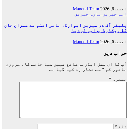
اگست 6, 2026
Manend Team
اہم خبریں
تازہ خبریں
پلیئر آف دی سیریز ایوارڈ، بابر اعظم نے عمران خان
کا ریکارڈ برابر کردیا
اگست 6, 2026
Manend Team
جواب دیں
آپ کا ای میل ایڈریس شائع نہیں کیا جائے گا۔
ضروری
خانوں کو
*
سے نشان زد کیا گیا ہے
تبصرہ
*
نام
*