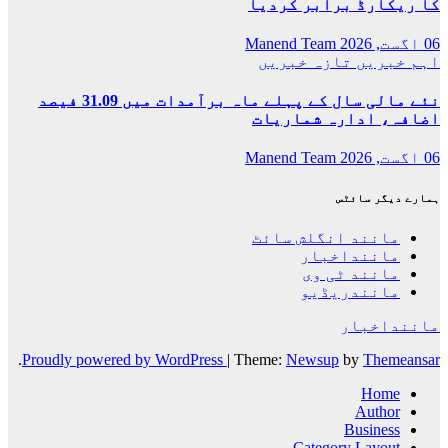
کا ریکارڈ برابر کردیا
06 اگست, 2026
Manend Team
اہم خبریں
تازہ خبریں
نئے مالی سال کے پہلے ماہ برآمدات میں 31.09 فیصد
اضافہ، ادارہ شماریات
06 اگست, 2026
Manend Team
ہمارے دیگر سائٹس
مانند انگلش سائٹ
ماننداخبار
مانند ٹی وی
مانندریڈیو
ماننداخبار
.
Proudly powered by WordPress
|
Theme:
Newsup
by
Themeansar
Home
Author
Business
Category Layout