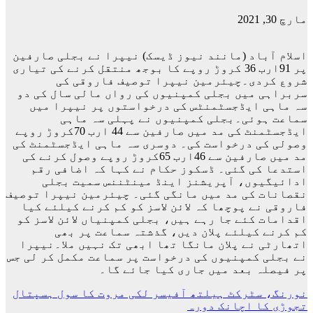
مارچ 30, 2021
اسلام آباد (مانند نیوز ڈیسک) نیپرا نے بجلی صارفین
پر 91ارب 36 کروڑ روپے کا بوجھ منتقل کرنے کی تیاری
شروع کردی۔چیئرمین نیپرا توصیف فاروقی کی
سربراہی میں بجلی کمپنیوں کی رواں مالی سال کی دو
سہ ماہی ایڈجسٹمنٹس کی درخواستوں پر نیپرا میں
سماعت ہوئی۔بجلی کمپنیوں نے پہلی سہ ماہی
ایڈجسٹمنٹ کی مد میں صارفین سے 44 ارب 70کروڑ روپے
وصولی کی درخواست کی۔ دوسری سہ ماہی ایڈجسٹمنٹ کی
مد میں صارفین سے 46ارب 65کروڑ روپے وصول کرنے کی
استدعا کی گئی۔ ڈسکوز حکام نے کہا کہ اضافی رقم
ادائیگیوں، آپریشنز اینڈ مینٹننس سمیت بجلی
نقصانات کی مد میں مانگی گئی۔ چیئرمین نیپرا توصیف
فاروقی نے پوچھا کہ لائن لاسز کو کم کرنے کیلئے کیا
اقدامات کئے جا رہے ہیں، بجلی کمپنیاں لائن لاسز کو
کم کرنے کیلئے پلان دیں، گذشتہ سماعت پر بھی
اتھارٹی نے پلان مانگا تھا ابھی تک نہیں ملا۔نیپرا
نے بجلی کمپنیوں کی درخواست پر سماعت مکمل کر لی جس
پر فیصلہ بعد میں جاری کیا جائے گا۔
پوسٹوں
نورنگ، سٹرکٹ ہیلتھ آفیسر لکی مروت کا سول ہسپتال
تجوڑی کا اچانک دورہ