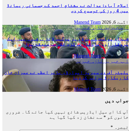
اسلام آباد: عدالت نے مشتاق احمد کے جسمانی ریمانڈ
میں 4 روز کی توسیع کردی
اگست 6, 2026
Manend Team
اہم خبریں
تازہ خبریں
شہداء پولیس کے موقع پر پولیس لائن نوشہرہ میں ایک
پروقار اور باوقار مرکزی تقریب منعقد ہوا
اگست 6, 2026
Manend Team
اہم خبریں
تازہ خبریں
پلیئر آف دی سیریز ایوارڈ، بابر اعظم نے عمران خان
کا ریکارڈ برابر کردیا
اگست 6, 2026
Manend Team
جواب دیں
آپ کا ای میل ایڈریس شائع نہیں کیا جائے گا۔
ضروری
خانوں کو
*
سے نشان زد کیا گیا ہے
تبصرہ
*