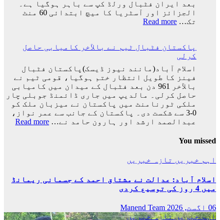
کپ
بعد ایران فٹبال ورلڈ کپ سے باہر ہوگیا ہے۔
کا
الجزائز اور آسٹریا کا میچ ابتدائی 60 منٹ
سفر
:
تک…
Read more
اختتام
ایران
پذیر
کی
پاکستان فٹبال ٹیم نے بالآخر کامیابی حاصل
ٹیم
کرلی
فٹبال
ورلڈکپ
اسلام آباد(مانند نیوز ڈیسک)پاکستان فٹبال
سے
فینز کا طویل انتظار ختم ہوگیا، قومی ٹیم نے
باہر
بالآخر 961 دن بعد فٹبال کے میدان میں کامیابی
ہوگئی
حاصل کرلی۔ مالدیپ میں جاری ڈائمنڈ جوبلی چار
ملکی ٹورنامنٹ میں پاکستان نے میزبان ملک کو
0-3 سے شکست دی۔ پاکستان کے جانب سے عمر نواز،
:
عبدالصمد ارشد اور ہارون حامد نے…
Read more
پاکس
فٹبا
You missed
ٹیم
نے
اہم خبریں
تازہ خبریں
بالآ
کامی
اسلام آباد: عدالت نے مشتاق احمد کے جسمانی ریمانڈ
حاصل
میں 4 روز کی توسیع کردی
کرلی
06 اگست, 2026
Manend Team
اہم خبریں
تازہ خبریں