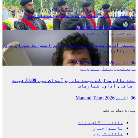
شہداء پولیس کے موقع پر پولیس لائن نوشہرہ میں ایک
پروقار اور باوقار مرکزی تقریب منعقد ہوا
06 اگست, 2026
Manend Team
اہم خبریں
تازہ خبریں
پلیئر آف دی سیریز ایوارڈ، بابر اعظم نے عمران خان
کا ریکارڈ برابر کردیا
06 اگست, 2026
Manend Team
اہم خبریں
تازہ خبریں
نئے مالی سال کے پہلے ماہ برآمدات میں 31.09 فیصد
اضافہ، ادارہ شماریات
06 اگست, 2026
Manend Team
ہمارے دیگر سائٹس
مانند انگلش سائٹ
ماننداخبار
مانند ٹی وی