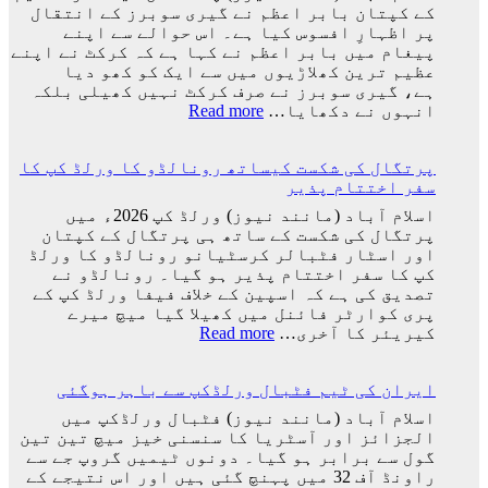
ہوا،
کے کپتان بابر اعظم نے گیری سوبرز کے انتقال
وجہ
جو
پر اظہارِ افسوس کیا ہے۔ اس حوالے سے اپنے
سامنے
اچھا
پیغام میں بابر اعظم نے کہا ہے کہ کرکٹ نے اپنے
آ
کھیلے
عظیم ترین کھلاڑیوں میں سے ایک کو کھو دیا
گئی
گا
ہے، گیری سوبرز نے صرف کرکٹ نہیں کھیلی بلکہ
وہ
:
انہوں نے دکھایا…
Read more
ٹیم
کرکٹ
میں
نے
ہوگا:
پرتگال کی شکست کیساتھ رونالڈو کا ورلڈ کپ کا
اپنے
فاطمہ
سفر اختتام پذیر
عظیم
ثنا
ترین
اسلام آباد (مانند نیوز) ورلڈ کپ 2026ء میں
کھلاڑیوں
پرتگال کی شکست کے ساتھ ہی پرتگال کے کپتان
میں
اور اسٹار فٹبالر کرسٹیانو رونالڈو کا ورلڈ
سے
کپ کا سفر اختتام پذیر ہو گیا۔ رونالڈو نے
ایک
تصدیق کی ہے کہ اسپین کے خلاف فیفا ورلڈ کپ کے
کو
پری کوارٹر فائنل میں کھیلا گیا میچ میرے
کھو
:
کیریئر کا آخری…
Read more
دیا:
پرتگال
بابر
کی
اعظم
ایران کی ٹیم فٹبال ورلڈکپ سے باہر ہوگئی
شکست
کیساتھ
اسلام آباد (مانند نیوز) فٹبال ورلڈکپ میں
رونالڈو
الجزائز اور آسٹریا کا سنسنی خیز میچ تین تین
کا
گول سے برابر ہو گیا۔ دونوں ٹیمیں گروپ جے سے
ورلڈ
راونڈ آف 32 میں پہنچ گئی ہیں اور اس نتیجے کے