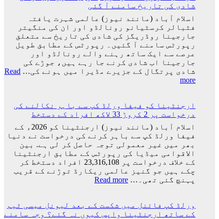
شادی کی تاریخ سامنے آ گئی
اسلام آباد (مانند نیوز) عالمی شہرت یافتہ
فٹبالر کرسٹیانو رونالڈو اور ان کی منگیتر
جارجینا روڈریگز کی شادی کی تاریخ سے متعلق
رپورٹس سامنے آ گئیں۔ رپورٹس کے مطابق طویل
عرصے سے ایک ساتھ رہنے والے رونالڈو اور
جارجینا اب شادی کرنے جا رہے ہیں، جوڑے کی
شادی پرتگال کے جزیرے مڈیرا میں ہونے کی…
Read
:
more
کرسٹیانو
رونالڈو
ارجنٹینا کو فیفا ورلڈ کپ سے باہر نکالنے کی
اور
درخواست پر 2 کروڑ 33 لاکھ افراد کے دستخط
جارجینا
روڈریگز
اسلام آباد (مانند نیوز) ارجنٹینا کو 2026ء کے
کی
فیفا ورلڈ کپ سے باہر کرنے کی درخواست نے دنیا
شادی
بھر میں غیر معمولی توجہ حاصل کر لی ہے. بین
کی
الاقوامی میڈیا کی رپورٹس کے مطابق ارجنٹینا
تاریخ
کے خلاف درخواست پر 23,316,108 افراد دستخط کر
سامنے
چکے ہیں جو گنیز عالمی ریکارڈ توڑنے کے قریب
آ
:
پہنچ گئی تھی۔…
Read more
گئی
ارجنٹینا
کو
ورلڈ کپ فائنل میں شکست کے بعد لیونل میسی ٹیم
فیفا
کے ساتھ ارجنٹینا واپس کیوں نہ گئے؟ وجہ سامنے
ورلڈ