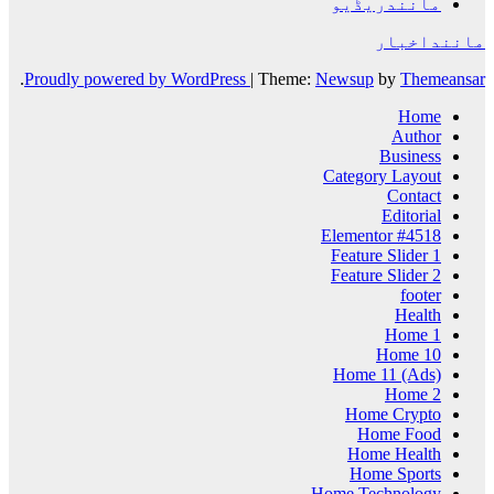
مانندریڈیو
ماننداخبار
.
Proudly powered by WordPress
|
Theme:
Newsup
by
Themeansar
Home
Author
Business
Category Layout
Contact
Editorial
Elementor #4518
Feature Slider 1
Feature Slider 2
footer
Health
Home 1
Home 10
Home 11 (Ads)
Home 2
Home Crypto
Home Food
Home Health
Home Sports
Home Technology