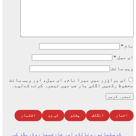
نام
*
ای میل
*
ویب‌ سائٹ
اس براؤزر میں میرا نام، ای میل، اور ویب سائٹ
محفوظ رکھیں اگلی بار جب میں تبصرہ کرنے کےلیے۔
اخبار
انگلش
پشتو
ٹی وی
اشتہار
کرسٹیانو رونالڈو اور جارجینا روڈریگز کی