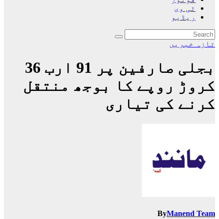
ٹی وی
ریڈیو
تازہ خبریں
بجلی صارفین پر 91 ارب 36
کروڑ روپے کا بوجھ منتقل
کرنے کی تیاری
By
Manend Team