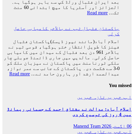
بعد ایران فٹبال ورلڈ کپ سے باہر ہوگیا ہے۔
کا
الجزائز اور آسٹریا کا میچ ابتدائی 60 منٹ
سفر
:
تک…
Read more
اختتام
ایران
پذیر
کی
پاکستان فٹبال ٹیم نے بالآخر کامیابی حاصل
ٹیم
کرلی
فٹبال
ورلڈکپ
اسلام آباد(مانند نیوز ڈیسک)پاکستان فٹبال
سے
فینز کا طویل انتظار ختم ہوگیا، قومی ٹیم نے
باہر
بالآخر 961 دن بعد فٹبال کے میدان میں کامیابی
ہوگئی
حاصل کرلی۔ مالدیپ میں جاری ڈائمنڈ جوبلی چار
ملکی ٹورنامنٹ میں پاکستان نے میزبان ملک کو
0-3 سے شکست دی۔ پاکستان کے جانب سے عمر نواز،
:
عبدالصمد ارشد اور ہارون حامد نے…
Read more
پاکس
فٹبا
You missed
ٹیم
نے
اہم خبریں
تازہ خبریں
بالآ
کامی
اسلام آباد: عدالت نے مشتاق احمد کے جسمانی ریمانڈ
حاصل
میں 4 روز کی توسیع کردی
کرلی
06 اگست, 2026
Manend Team
اہم خبریں
تازہ خبریں