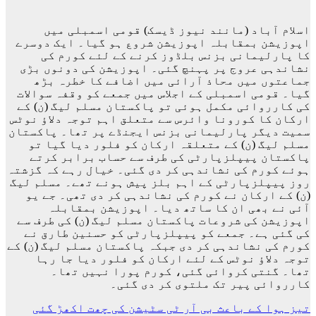
اسلام آباد (مانند نیوز ڈیسک) قومی اسمبلی میں
اپوزیشن بمقابلہ اپوزیشن شروع ہو گیا۔ ایک دوسرے
کا پارلیمانی بزنس بلڈوز کرنے کے لئے کورم کی
نشاندہی عروج پر پہنچ گئی۔ اپوزیشن کی دونوں بڑی
جماعتوں میں محاذ آرائی میں اضافے کا خطرہ بڑھ
گیا۔ قومی اسمبلی کے اجلاس میں جمعے کو وقفہ سوالات
کی کارروائی مکمل ہوئی تو پاکستان مسلم لیگ (ن) کے
ارکان کا کورونا وائرس سے متعلق اہم توجہ دلاؤ نوٹس
سمیت دیگر پارلیمانی بزنس ایجنڈے پر تھا۔ پاکستان
مسلم لیگ (ن) کے متعلقہ ارکان کو فلور دیا گیا تو
پاکستان پیپلزپارٹی کی طرف سے حساب برابر کرتے
ہوئے کورم کی نشاندہی کر دی گئی۔ خیال رہے کہ گزشتہ
روز پیپلزپارٹی کے اہم بلز پیش ہونے تھے۔ مسلم لیگ
(ن) کے ارکان نے کورم کی نشاندہی کر دی تھی۔ جے یو
آئی نے بھی ان کا ساتھ دیا۔ اپوزیشن بمقابلہ
اپوزیشن کی شروعات پاکستان مسلم لیگ (ن) کی طرف سے
کی گئی ہے۔ جمعے کو پیپلزپارٹی کو حسنین طارق نے
کورم کی نشاندہی کر دی جبکہ پاکستان مسلم لیگ (ن) کے
توجہ دلاؤ نوٹس کے لئے ارکان کو فلور دیا جا رہا
تھا۔ گنتی کروائی گئی، کورم پورا نہیں تھا۔
کارروائی پیر تک ملتوی کر دی گئی۔
پوسٹوں
تیز ہوا کے باعث بی آر ٹی سٹیشن کی چھت اکھڑ گئی