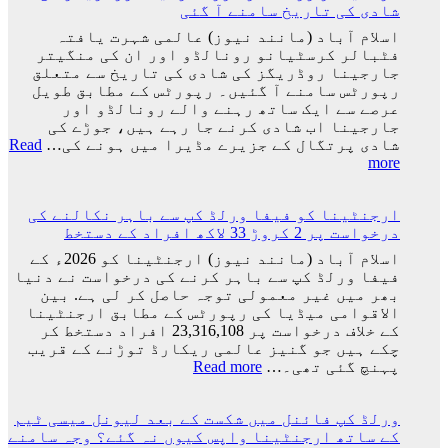
شادی کی تاریخ سامنے آ گئی
اسلام آباد (مانند نیوز) عالمی شہرت یافتہ
فٹبالر کرسٹیانو رونالڈو اور ان کی منگیتر
جارجینا روڈریگز کی شادی کی تاریخ سے متعلق
رپورٹس سامنے آ گئیں۔ رپورٹس کے مطابق طویل
عرصے سے ایک ساتھ رہنے والے رونالڈو اور
جارجینا اب شادی کرنے جا رہے ہیں، جوڑے کی
شادی پرتگال کے جزیرے مڈیرا میں ہونے کی…
Read
:
more
کرسٹیانو
رونالڈو
ارجنٹینا کو فیفا ورلڈ کپ سے باہر نکالنے کی
اور
درخواست پر 2 کروڑ 33 لاکھ افراد کے دستخط
جارجینا
روڈریگز
اسلام آباد (مانند نیوز) ارجنٹینا کو 2026ء کے
کی
فیفا ورلڈ کپ سے باہر کرنے کی درخواست نے دنیا
شادی
بھر میں غیر معمولی توجہ حاصل کر لی ہے. بین
کی
الاقوامی میڈیا کی رپورٹس کے مطابق ارجنٹینا
تاریخ
کے خلاف درخواست پر 23,316,108 افراد دستخط کر
سامنے
چکے ہیں جو گنیز عالمی ریکارڈ توڑنے کے قریب
آ
:
پہنچ گئی تھی۔…
Read more
گئی
ارجنٹینا
کو
ورلڈ کپ فائنل میں شکست کے بعد لیونل میسی ٹیم
فیفا
کے ساتھ ارجنٹینا واپس کیوں نہ گئے؟ وجہ سامنے
ورلڈ