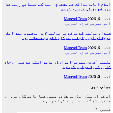
اسلام آباد: عدالت نے مشتاق احمد کے جسمانی ریمانڈ
میں 4 روز کی توسیع کردی
اگست 6, 2026
Manend Team
اہم خبریں
تازہ خبریں
شہداء پولیس کے موقع پر پولیس لائن نوشہرہ میں ایک
پروقار اور باوقار مرکزی تقریب منعقد ہوا
اگست 6, 2026
Manend Team
اہم خبریں
تازہ خبریں
پلیئر آف دی سیریز ایوارڈ، بابر اعظم نے عمران خان
کا ریکارڈ برابر کردیا
اگست 6, 2026
Manend Team
جواب دیں
آپ کا ای میل ایڈریس شائع نہیں کیا جائے گا۔
ضروری
خانوں کو
*
سے نشان زد کیا گیا ہے
تبصرہ
*