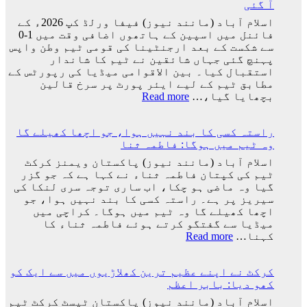
آ گئی
کپ
سے
اسلام آباد (مانند نیوز) فیفا ورلڈ کپ 2026ء کے
باہر
فائنل میں اسپین کے ہاتھوں اضافی وقت میں 1-0
نکالنے
سے شکست کے بعد ارجنٹینا کی قومی ٹیم وطن واپس
کی
پہنچ گئی جہاں شائقین نے ٹیم کا شاندار
درخواست
استقبال کیا۔ بین الاقوامی میڈیا کی رپورٹس کے
پر
مطابق ٹیم کے لیے ایئر پورٹ پر سرخ قالین
2
:
بچھایا گیا،…
Read more
کروڑ
ورلڈ
33
کپ
لاکھ
راستہ کسی کا بند نہیں ہوا، جو اچھا کھیلے گا
فائنل
افراد
وہ ٹیم میں ہوگا: فاطمہ ثنا
میں
کے
شکست
اسلام آباد (مانند نیوز) پاکستان ویمنز کرکٹ
دستخط
کے
ٹیم کی کپتان فاطمہ ثناء نے کہا ہے کہ جو گزر
بعد
گیا وہ ماضی ہو چکا، اب ساری توجہ سری لنکا کی
لیونل
سیریز پر ہے۔ راستہ کسی کا بند نہیں ہوا، جو
میسی
اچھا کھیلے گا وہ ٹیم میں ہوگا۔ کراچی میں
ٹیم
میڈیا سے گفتگو کرتے ہوئے فاطمہ ثناء کا
کے
:
کہنا…
Read more
ساتھ
راستہ
ارجنٹینا
کسی
واپس
کرکٹ نے اپنے عظیم ترین کھلاڑیوں میں سے ایک کو
کا
کیوں
کھو دیا: بابر اعظم
بند
نہ
نہیں
اسلام آباد (مانند نیوز) پاکستان ٹیسٹ کرکٹ ٹیم
گئے؟