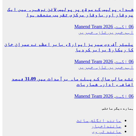
شہداء پولیس کے موقع پر پولیس لائن نوشہرہ میں ایک
پروقار اور باوقار مرکزی تقریب منعقد ہوا
06 اگست, 2026
Manend Team
اہم خبریں
تازہ خبریں
پلیئر آف دی سیریز ایوارڈ، بابر اعظم نے عمران خان
کا ریکارڈ برابر کردیا
06 اگست, 2026
Manend Team
اہم خبریں
تازہ خبریں
نئے مالی سال کے پہلے ماہ برآمدات میں 31.09 فیصد
اضافہ، ادارہ شماریات
06 اگست, 2026
Manend Team
ہمارے دیگر سائٹس
مانند انگلش سائٹ
ماننداخبار
مانند ٹی وی