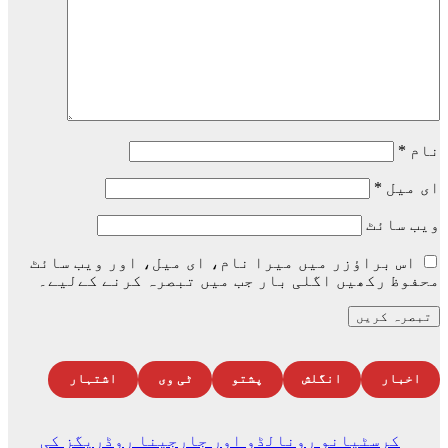
نام
*
ای میل
*
ویب‌ سائٹ
اس براؤزر میں میرا نام، ای میل، اور ویب سائٹ
محفوظ رکھیں اگلی بار جب میں تبصرہ کرنے کےلیے۔
اخبار
انگلش
پشتو
ٹی وی
اشتہار
کرسٹیانو رونالڈو اور جارجینا روڈریگز کی