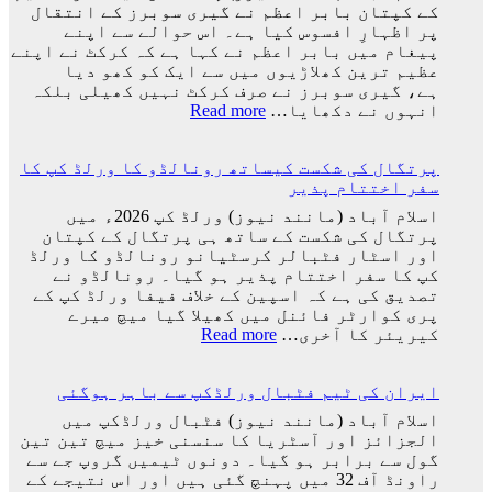
ہوا،
کے کپتان بابر اعظم نے گیری سوبرز کے انتقال
وجہ
جو
پر اظہارِ افسوس کیا ہے۔ اس حوالے سے اپنے
سامنے
اچھا
پیغام میں بابر اعظم نے کہا ہے کہ کرکٹ نے اپنے
آ
کھیلے
عظیم ترین کھلاڑیوں میں سے ایک کو کھو دیا
گئی
گا
ہے، گیری سوبرز نے صرف کرکٹ نہیں کھیلی بلکہ
وہ
:
انہوں نے دکھایا…
Read more
ٹیم
کرکٹ
میں
نے
ہوگا:
پرتگال کی شکست کیساتھ رونالڈو کا ورلڈ کپ کا
اپنے
فاطمہ
سفر اختتام پذیر
عظیم
ثنا
ترین
اسلام آباد (مانند نیوز) ورلڈ کپ 2026ء میں
کھلاڑیوں
پرتگال کی شکست کے ساتھ ہی پرتگال کے کپتان
میں
اور اسٹار فٹبالر کرسٹیانو رونالڈو کا ورلڈ
سے
کپ کا سفر اختتام پذیر ہو گیا۔ رونالڈو نے
ایک
تصدیق کی ہے کہ اسپین کے خلاف فیفا ورلڈ کپ کے
کو
پری کوارٹر فائنل میں کھیلا گیا میچ میرے
کھو
:
کیریئر کا آخری…
Read more
دیا:
پرتگال
بابر
کی
اعظم
ایران کی ٹیم فٹبال ورلڈکپ سے باہر ہوگئی
شکست
کیساتھ
اسلام آباد (مانند نیوز) فٹبال ورلڈکپ میں
رونالڈو
الجزائز اور آسٹریا کا سنسنی خیز میچ تین تین
کا
گول سے برابر ہو گیا۔ دونوں ٹیمیں گروپ جے سے
ورلڈ
راونڈ آف 32 میں پہنچ گئی ہیں اور اس نتیجے کے
کپ