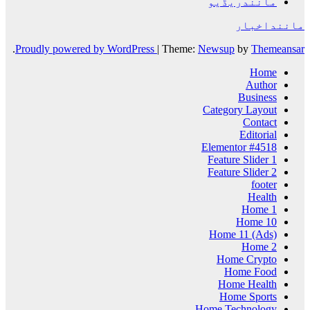
مانندریڈیو
ماننداخبار
.
Proudly powered by WordPress
|
Theme:
Newsup
by
Themeansar
Home
Author
Business
Category Layout
Contact
Editorial
Elementor #4518
Feature Slider 1
Feature Slider 2
footer
Health
Home 1
Home 10
Home 11 (Ads)
Home 2
Home Crypto
Home Food
Home Health
Home Sports
Home Technology