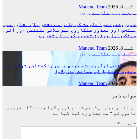
اگست 8, 2026
Manend Team
اہم خبریں
تازہ خبریں
خیبرپختونخوا حکومت کی جانب سے نشتر ہال پشاور میں
مستحق اور معذور فنکاروں میں سلائی مشینیں اور آٹو
میٹک وہیل چیئرز تقسیم کرنے کی تقریب
اگست 8, 2026
Manend Team
اہم خبریں
تازہ خبریں
مکہ ڈیفنس ایگریمنٹ سعودی عرب، پاکستان، ترکیہ کے
محفوظ مستقبل کی ضمانت ہے: بلاول
اگست 8, 2026
Manend Team
جواب دیں
آپ کا ای میل ایڈریس شائع نہیں کیا جائے گا۔
ضروری
خانوں کو
*
سے نشان زد کیا گیا ہے
تبصرہ
*