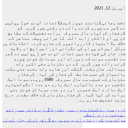
اپریل 12, 2021
تخت بھائی (مانند نیوز ڈیسک) تھانہ لوند خوڑ پولیس
نے گھر سے چوری کرنے والے دو رکنی چور گروہ کو
گرفتار کرلیا، مال مسروقہ برآمدتفصیلات کے مطابق
ڈی پی او ڈاکٹر زاہد اللہ کا جرائم پیشہ عناصر کے
خلاف بلا امتیاز کارروائیوں کے جاری کردہ احکامات پر
سرکل ایس ڈی پی او کی نگرانی اور ایس ایچ او ولایت
شاہ خان کی قیادت میں تھانہ لوند خو ڑ پولیس نے گھر
سے نقدی، سونے کے زیورات اور موبائل فونز چوری
کرنے والے چور گروہ کے دو ملزمان سخی اکبر ولد
عبداللہ جان سکنہ گلگت اور شاہد ولد محمد علی سکنہ
ہاتھیان کو حسب ضابطہ گرفتار کر لیا۔ گرفتار
ملزمان کے قبضے سے مال مسروقہ 1680روپے، سونا ایک
نکلس، دو عدد بالیاں، ایک ہار، دو عدد انگوٹھیاں،
ایک مالہ، ایک جھومر اور دو عدد موبائل فونز بھی
برآمد کر لیا گیا۔ گرفتارملزمان کے خلاف مقدمہ درج
مزید تفتیش جاری ہے۔
پوسٹوں
اوورسیز پاکستانیوں نے ریکارڈ 2 ارب ڈالر سے زائد
بھیجے، وزیر اعظم
کی
سوات میں کورونا وائرس نے مزید 3 افراد کی جان لے لی
نیویگیشن