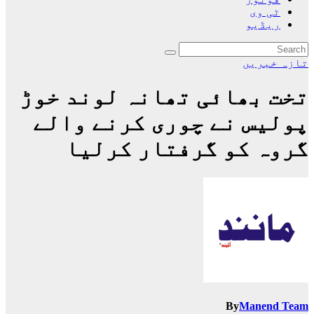
ٹی وی
ریڈیو
تازہ خبریں
تخت بھائی تھانہ لوند خوڑ
پولیس نے چوری کرنے والے
گروہ کو گرفتار کرلیا
By
Manend Team