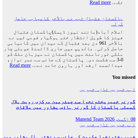
سفر
:
تک…
Read more
اختتام
ایران
پذیر
کی
پاکستان فٹبال ٹیم نے بالآخر کامیابی حاصل
ٹیم
کرلی
فٹبال
ورلڈکپ
اسلام آباد(مانند نیوز ڈیسک)پاکستان فٹبال
سے
فینز کا طویل انتظار ختم ہوگیا، قومی ٹیم نے
باہر
بالآخر 961 دن بعد فٹبال کے میدان میں کامیابی
ہوگئی
حاصل کرلی۔ مالدیپ میں جاری ڈائمنڈ جوبلی چار
ملکی ٹورنامنٹ میں پاکستان نے میزبان ملک کو
0-3 سے شکست دی۔ پاکستان کے جانب سے عمر نواز،
:
عبدالصمد ارشد اور ہارون حامد نے…
Read more
پاکس
فٹبا
You missed
ٹیم
نے
اہم خبریں
تازہ خبریں
بالآ
کامی
گورنر خیبرپختونخوا سے چیئرمین مرکزی رویت ہلال
حاصل
کمیٹی پاکستان کا گورنر ہاؤس پشاور میں ملاقات
کرلی
08 اگست, 2026
Manend Team
اہم خبریں
تازہ خبریں
خیبرپختونخوا حکومت کی جانب سے نشتر ہال پشاور میں