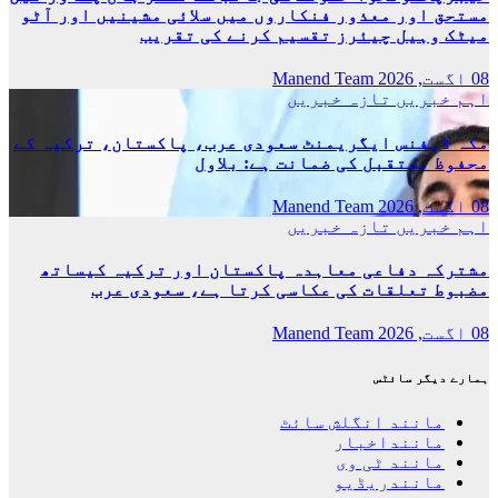
مستحق اور معذور فنکاروں میں سلائی مشینیں اور آٹو
میٹک وہیل چیئرز تقسیم کرنے کی تقریب
08 اگست, 2026
Manend Team
اہم خبریں
تازہ خبریں
مکہ ڈیفنس ایگریمنٹ سعودی عرب، پاکستان، ترکیہ کے
محفوظ مستقبل کی ضمانت ہے: بلاول
08 اگست, 2026
Manend Team
اہم خبریں
تازہ خبریں
مشترکہ دفاعی معاہدہ پاکستان اور ترکیہ کیساتھ
مضبوط تعلقات کی عکاسی کرتا ہے، سعودی عرب
08 اگست, 2026
Manend Team
ہمارے دیگر سائٹس
مانند انگلش سائٹ
ماننداخبار
مانند ٹی وی
مانندریڈیو