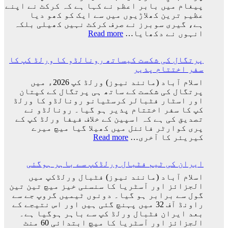
اچھا
پیغام میں بابر اعظم نے کہا ہے کہ کرکٹ نے اپنے
آ
کھیلے
عظیم ترین کھلاڑیوں میں سے ایک کو کھو دیا
گئی
گا
ہے، گیری سوبرز نے صرف کرکٹ نہیں کھیلی بلکہ
وہ
:
انہوں نے دکھایا…
Read more
ٹیم
کرکٹ
میں
نے
ہوگا:
پرتگال کی شکست کیساتھ رونالڈو کا ورلڈ کپ کا
اپنے
فاطمہ
سفر اختتام پذیر
عظیم
ثنا
ترین
اسلام آباد (مانند نیوز) ورلڈ کپ 2026ء میں
کھلاڑیوں
پرتگال کی شکست کے ساتھ ہی پرتگال کے کپتان
میں
اور اسٹار فٹبالر کرسٹیانو رونالڈو کا ورلڈ
سے
کپ کا سفر اختتام پذیر ہو گیا۔ رونالڈو نے
ایک
تصدیق کی ہے کہ اسپین کے خلاف فیفا ورلڈ کپ کے
کو
پری کوارٹر فائنل میں کھیلا گیا میچ میرے
کھو
:
کیریئر کا آخری…
Read more
دیا:
پرتگال
بابر
کی
اعظم
ایران کی ٹیم فٹبال ورلڈکپ سے باہر ہوگئی
شکست
کیساتھ
اسلام آباد (مانند نیوز) فٹبال ورلڈکپ میں
رونالڈو
الجزائز اور آسٹریا کا سنسنی خیز میچ تین تین
کا
گول سے برابر ہو گیا۔ دونوں ٹیمیں گروپ جے سے
ورلڈ
راونڈ آف 32 میں پہنچ گئی ہیں اور اس نتیجے کے
کپ
بعد ایران فٹبال ورلڈ کپ سے باہر ہوگیا ہے۔
کا
الجزائز اور آسٹریا کا میچ ابتدائی 60 منٹ