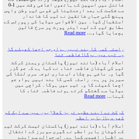
باہر
فائنل میں اسپین کے ہاتھوں اضافی وقت میں 1-0
نکالنے
سے شکست کے بعد ارجنٹینا کی قومی ٹیم وطن واپس
کی
پہنچ گئی جہاں شائقین نے ٹیم کا شاندار
درخواست
استقبال کیا۔ بین الاقوامی میڈیا کی رپورٹس کے
پر
مطابق ٹیم کے لیے ایئر پورٹ پر سرخ قالین
2
:
بچھایا گیا،…
Read more
کروڑ
ورلڈ
33
کپ
لاکھ
راستہ کسی کا بند نہیں ہوا، جو اچھا کھیلے گا
فائنل
افراد
وہ ٹیم میں ہوگا: فاطمہ ثنا
میں
کے
شکست
اسلام آباد (مانند نیوز) پاکستان ویمنز کرکٹ
دستخط
کے
ٹیم کی کپتان فاطمہ ثناء نے کہا ہے کہ جو گزر
بعد
گیا وہ ماضی ہو چکا، اب ساری توجہ سری لنکا کی
لیونل
سیریز پر ہے۔ راستہ کسی کا بند نہیں ہوا، جو
میسی
اچھا کھیلے گا وہ ٹیم میں ہوگا۔ کراچی میں
ٹیم
میڈیا سے گفتگو کرتے ہوئے فاطمہ ثناء کا
کے
:
کہنا…
Read more
ساتھ
راستہ
ارجنٹینا
کسی
واپس
کرکٹ نے اپنے عظیم ترین کھلاڑیوں میں سے ایک کو
کا
کیوں
کھو دیا: بابر اعظم
بند
نہ
نہیں
اسلام آباد (مانند نیوز) پاکستان ٹیسٹ کرکٹ ٹیم
گئے؟
ہوا،
کے کپتان بابر اعظم نے گیری سوبرز کے انتقال
وجہ
جو
پر اظہارِ افسوس کیا ہے۔ اس حوالے سے اپنے
سامنے