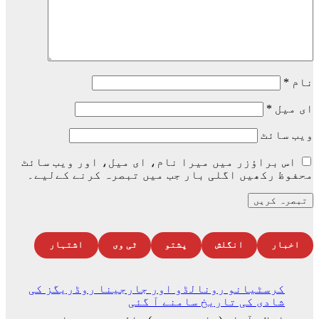
نام
*
ای میل
*
ویب‌ سائٹ
اس براؤزر میں میرا نام، ای میل، اور ویب سائٹ
محفوظ رکھیں اگلی بار جب میں تبصرہ کرنے کےلیے۔
اخبار
انگلش
پشتو
ٹی وی
اشتہار
کرسٹیانو رونالڈو اور جارجینا روڈریگز کی
شادی کی تاریخ سامنے آ گئی