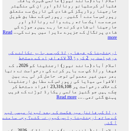
اسلام آباد (مانند نیوز) عالمی شہرت یافتہ
فٹبالر کرسٹیانو رونالڈو اور ان کی منگیتر
جارجینا روڈریگز کی شادی کی تاریخ سے متعلق
رپورٹس سامنے آ گئیں۔ رپورٹس کے مطابق طویل
عرصے سے ایک ساتھ رہنے والے رونالڈو اور
جارجینا اب شادی کرنے جا رہے ہیں، جوڑے کی
شادی پرتگال کے جزیرے مڈیرا میں ہونے کی…
Read
:
more
کرسٹیانو
رونالڈو
ارجنٹینا کو فیفا ورلڈ کپ سے باہر نکالنے کی
اور
درخواست پر 2 کروڑ 33 لاکھ افراد کے دستخط
جارجینا
روڈریگز
اسلام آباد (مانند نیوز) ارجنٹینا کو 2026ء کے
کی
فیفا ورلڈ کپ سے باہر کرنے کی درخواست نے دنیا
شادی
بھر میں غیر معمولی توجہ حاصل کر لی ہے. بین
کی
الاقوامی میڈیا کی رپورٹس کے مطابق ارجنٹینا
تاریخ
کے خلاف درخواست پر 23,316,108 افراد دستخط کر
سامنے
چکے ہیں جو گنیز عالمی ریکارڈ توڑنے کے قریب
آ
:
پہنچ گئی تھی۔…
Read more
گئی
ارجنٹینا
کو
ورلڈ کپ فائنل میں شکست کے بعد لیونل میسی ٹیم
فیفا
کے ساتھ ارجنٹینا واپس کیوں نہ گئے؟ وجہ سامنے
ورلڈ
آ گئی
کپ
سے
اسلام آباد (مانند نیوز) فیفا ورلڈ کپ 2026ء کے