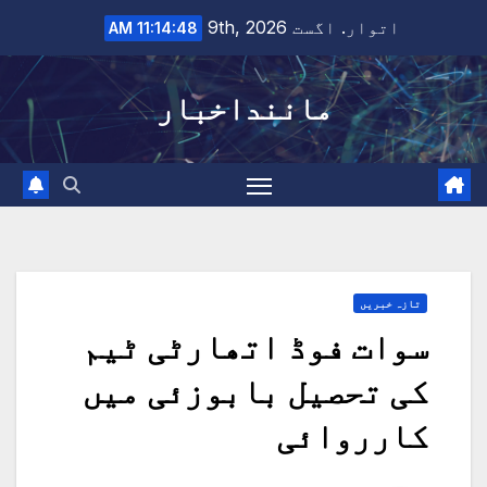
Ski
اتوار. اگست 9th, 2026
11:14:48 AM
t
conten
ماننداخبار
تازہ خبریں
سوات فوڈ اتھارٹی ٹیم
کی تحصیل بابوزئی میں
کارروائی