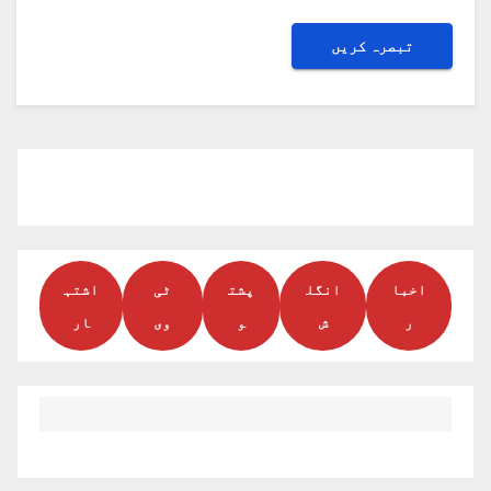
اخبا
انگل
پشت
ٹی
اشتہ
ر
ش
و
وی
ار