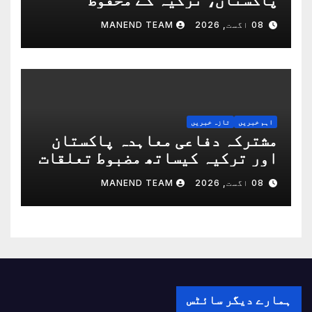
مستقبل کی ضمانت ہے: بلاول
08 اگست, 2026
MANEND TEAM
اہم خبریں
تازہ خبریں
مشترکہ دفاعی معاہدہ پاکستان
اور ترکیہ کیساتھ مضبوط تعلقات
کی عکاسی کرتا ہے، سعودی عرب
08 اگست, 2026
MANEND TEAM
ہمارے دیگر سائٹس