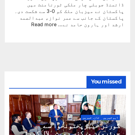
ڈائمنڈ جوبلی چار ملکی ٹورنامنٹ میں
پاکستان نے میزبان ملک کو 0-3 سے شکست دی۔
پاکستان کے جانب سے عمر نواز، عبدالصمد
:
ارشد اور ہارون حامد نے…
Read more
پاکستان
فٹبال
ٹیم
نے
بالآخر
کامیابی
حاصل
کرلی
You missed
اہم خبریں
تازہ خبریں
گورنر خیبرپختونخوا سے
چیئرمین مرکزی رویت ہلال کمیٹی