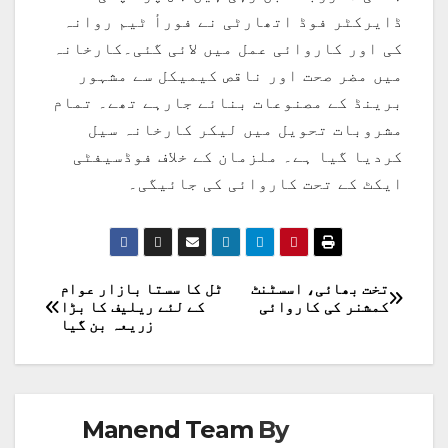
ڈایرکٹر فوڈ اتھارٹی نے فورأ ٹیم روانہ
کی اور کاروائی عمل میں لائی گئی۔کارخانہ
میں مضر صحت اور ناقص کیمیکل سے مشہور
برینڈ کے مصنوعات بنائے جارہے تھے۔ تمام
مشروبات تحویل میں لیکر کارخانہ سیل
کردیا گیا ہے۔ ملزمان کے خلاف فوڈسیفٹی
ایکٹ کے تحت کاروائی کی جائیگی۔
تخت بھائی، اسسٹنٹ
ٹل کا سستا بازار عوام
پوسٹوں
کمشنر کی کاروائی
کے لئے ریلیف کا بڑا
زریعہ بن گیا
کی
نیویگیشن
Manend Team
By