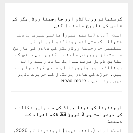
کرسٹیانو رونالڈو اور جارجینا روڈریگز کی
شادی کی تاریخ سامنے آ گئی
اسلام آباد (مانند نیوز) عالمی شہرت یافتہ
فٹبالر کرسٹیانو رونالڈو اور ان کی
منگیتر جارجینا روڈریگز کی شادی کی تاریخ
سے متعلق رپورٹس سامنے آ گئیں۔ رپورٹس کے
مطابق طویل عرصے سے ایک ساتھ رہنے والے
رونالڈو اور جارجینا اب شادی کرنے جا رہے
ہیں، جوڑے کی شادی پرتگال کے جزیرے مڈیرا
:
میں ہونے کی…
Read more
کرسٹیانو
رونالڈو
اور
جارجینا
ارجنٹینا کو فیفا ورلڈ کپ سے باہر نکالنے
روڈریگز
کی درخواست پر 2 کروڑ 33 لاکھ افراد کے
کی
دستخط
شادی
اسلام آباد (مانند نیوز) ارجنٹینا کو 2026ء
کی