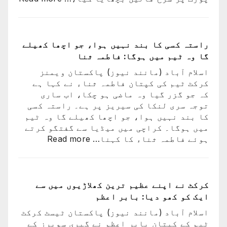
33
ورلڈ
لاکھ
کپ
افراد
فائن
کے
میں
راستہ کسی کا بند نہیں ہوا، جو اچھا کھیلے
دستخط
شکست
گا وہ ٹیم میں ہوگا: فاطمہ ثنا
کے
اسلام آباد (مانند نیوز) پاکستان ویمنز
بعد
کرکٹ ٹیم کی کپتان فاطمہ ثناء نے کہا ہے
لیون
کہ جو گزر گیا وہ ماضی ہو چکا، اب ساری
میسی
توجہ سری لنکا کی سیریز پر ہے۔ راستہ کسی
ٹیم
کا بند نہیں ہوا، جو اچھا کھیلے گا وہ ٹیم
کے
میں ہوگا۔ کراچی میں میڈیا سے گفتگو کرتے
ساتھ
:
ہوئے فاطمہ ثناء کا کہنا…
Read more
ارجن
راستہ
واپس
کسی
کیوں
کا
نہ
بند
کرکٹ نے اپنے عظیم ترین کھلاڑیوں میں سے
گئے؟
نہیں
ایک کو کھو دیا: بابر اعظم
وجہ
ہوا،
سامن
اسلام آباد (مانند نیوز) پاکستان ٹیسٹ کرکٹ
جو
آ
ٹیم کے کپتان بابر اعظم نے گیری سوبرز کے