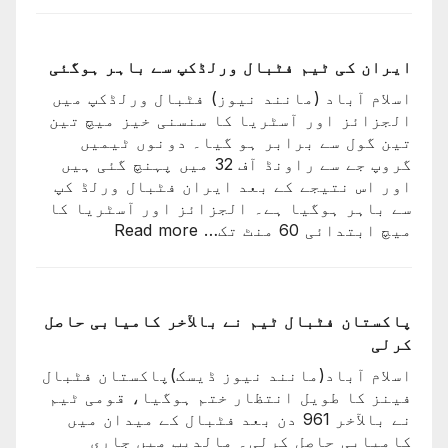
کی
شکست
کیساتھ
ایران کی ٹیم فٹبال ورلڈکپ سے باہر ہوگئی
رونالڈو
اسلام آباد (مانند نیوز) فٹبال ورلڈکپ میں
کا
الجزائز اور آسٹریا کا سنسنی خیز میچ تین
ورلڈ
تین گول سے برابر ہو گیا۔ دونوں ٹیمیں
کپ
گروپ جے سے راونڈ آف 32 میں پہنچ گئی ہیں
کا
اور اس نتیجے کے بعد ایران فٹبال ورلڈ کپ
سفر
سے باہر ہوگیا ہے۔ الجزائز اور آسٹریا کا
اختتام
:
میچ ابتدائی 60 منٹ تک…
Read more
پذیر
ایران
کی
ٹیم
فٹبال
پاکستان فٹبال ٹیم نے بالآخر کامیابی حاصل
ورلڈکپ
کرلی
سے
اسلام آباد(مانند نیوز ڈیسک)پاکستان فٹبال
باہر
فینز کا طویل انتظار ختم ہوگیا، قومی ٹیم
ہوگئی
نے بالآخر 961 دن بعد فٹبال کے میدان میں
کامیابی حاصل کرلی۔ مالدیپ میں جاری