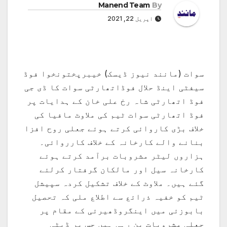
Manend Team
By
اپریل 22, 2021
سوات (مانند نیوز ڈیسک) خیبرپختونخوا فوڈ
سیفٹی اینڈ حلال فوڈاتھارٹی سوات کا ڈی جی
فوڈ اتھارٹی شاہ رخ علی خان کے ہدایات پر
فوڈ اتھارٹی سوات ٹیم کی ملاوٹ مافیا کی
خلاف بڑی کاروائی کرتے ہوئے جعلی روح افزا
بنانے والے کارخانہ کے خلاف کارروائی۔
ہزاروں لیٹر مشروبات برآمد کرتے ہوئے
کارخانہ سیل اور مالکان گرفتار کرلئے
گئے ہیں۔ ملاوٹ کے خلاف تشکیل کردہ سپیشل
ٹیم کو خفیہ ذرائع سے اطلاع ملی کہ تحصیل
بابوزئی میں اینگروڈھیرئی کے مقام پر
جعلی مشروبات بن رہی ہیں جس پر ڈپٹی