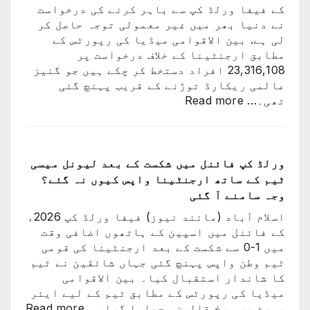
کے فیفا ورلڈ کپ سے باہر کرنے کی درخواست
تاریخ
نے دنیا بھر میں غیر معمولی توجہ حاصل کر
سامنے
لی ہے. بین الاقوامی میڈیا کی رپورٹس کے
آ
مطابق ارجنٹینا کے خلاف درخواست پر
گئی
23,316,108 افراد دستخط کر چکے ہیں جو گنیز
عالمی ریکارڈ توڑنے کے قریب پہنچ گئی
:
تھی۔…
Read more
ارجنٹینا
کو
فیفا
ورلڈ
ورلڈ کپ فائنل میں شکست کے بعد لیونل میسی
کپ
ٹیم کے ساتھ ارجنٹینا واپس کیوں نہ گئے؟
سے
وجہ سامنے آ گئی
باہر
اسلام آباد (مانند نیوز) فیفا ورلڈ کپ 2026ء
نکالنے
کے فائنل میں اسپین کے ہاتھوں اضافی وقت
کی
میں 1-0 سے شکست کے بعد ارجنٹینا کی قومی
درخواست
ٹیم وطن واپس پہنچ گئی جہاں شائقین نے ٹیم
پر
کا شاندار استقبال کیا۔ بین الاقوامی
2
میڈیا کی رپورٹس کے مطابق ٹیم کے لیے ایئر
کروڑ
:
پورٹ پر سرخ قالین بچھایا گیا،…
Read more