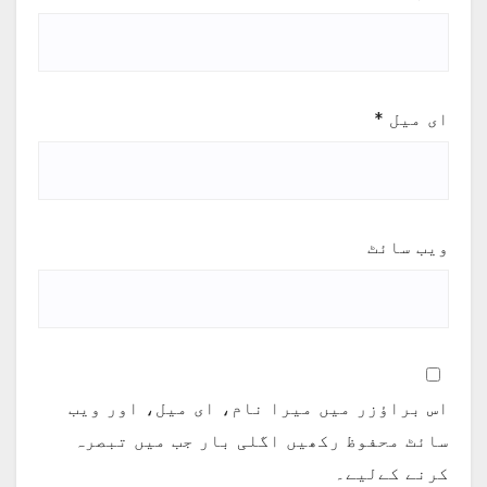
ای میل
*
ویب‌ سائٹ
اس براؤزر میں میرا نام، ای میل، اور ویب
سائٹ محفوظ رکھیں اگلی بار جب میں تبصرہ
کرنے کےلیے۔