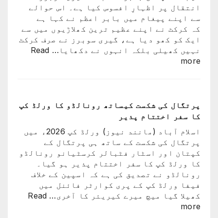
اچھا
گئی
انتقال پر اظہارِ افسوس کیا ہے۔ اس حوالے
کھیلے
سے اپنے پیغام میں بابر اعظم نے کہا ہے
گا
کہ کرکٹ نے اپنے عظیم ترین کھلاڑیوں میں سے
وہ
ایک کو کھو دیا ہے، گیری سوبرز نے صرف کرکٹ
ٹیم
نہیں کھیلی بلکہ انہوں نے دکھایا…
Read
میں
:
more
ہوگا:
کرکٹ
فاطمہ
نے
ثنا
اپنے
عظیم
پرتگال کی شکست کیساتھ رونالڈو کا ورلڈ کپ
ترین
کا سفر اختتام پذیر
کھلاڑیوں
اسلام آباد (مانند نیوز) ورلڈ کپ 2026ء میں
میں
پرتگال کی شکست کے ساتھ ہی پرتگال کے
سے
کپتان اور اسٹار فٹبالر کرسٹیانو رونالڈو
ایک
کا ورلڈ کپ کا سفر اختتام پذیر ہو گیا۔
کو
رونالڈو نے تصدیق کی ہے کہ اسپین کے خلاف
کھو
فیفا ورلڈ کپ کے پری کوارٹر فائنل میں
دیا:
کھیلا گیا میچ میرے کیریئر کا آخری…
Read
بابر
:
more
اعظم
پرتگال