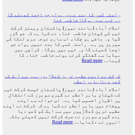
کروڑ
ورلڈ
33
کپ
لاکھ
راستہ کسی کا بند نہیں ہوا، جو اچھا کھیلے گا
فائنل
افراد
وہ ٹیم میں ہوگا: فاطمہ ثنا
میں
کے
شکست
اسلام آباد (مانند نیوز) پاکستان ویمنز کرکٹ
دستخط
کے
ٹیم کی کپتان فاطمہ ثناء نے کہا ہے کہ جو گزر
بعد
گیا وہ ماضی ہو چکا، اب ساری توجہ سری لنکا کی
لیونل
سیریز پر ہے۔ راستہ کسی کا بند نہیں ہوا، جو
میسی
اچھا کھیلے گا وہ ٹیم میں ہوگا۔ کراچی میں
ٹیم
میڈیا سے گفتگو کرتے ہوئے فاطمہ ثناء کا
کے
:
کہنا…
Read more
ساتھ
راستہ
ارجنٹینا
کسی
واپس
کرکٹ نے اپنے عظیم ترین کھلاڑیوں میں سے ایک کو
کا
کیوں
کھو دیا: بابر اعظم
بند
نہ
نہیں
اسلام آباد (مانند نیوز) پاکستان ٹیسٹ کرکٹ ٹیم
گئے؟
ہوا،
کے کپتان بابر اعظم نے گیری سوبرز کے انتقال
وجہ
جو
پر اظہارِ افسوس کیا ہے۔ اس حوالے سے اپنے
سامنے
اچھا
پیغام میں بابر اعظم نے کہا ہے کہ کرکٹ نے اپنے
آ
کھیلے
عظیم ترین کھلاڑیوں میں سے ایک کو کھو دیا
گئی
گا
ہے، گیری سوبرز نے صرف کرکٹ نہیں کھیلی بلکہ
وہ
:
انہوں نے دکھایا…
Read more
ٹیم
کرکٹ
میں
نے