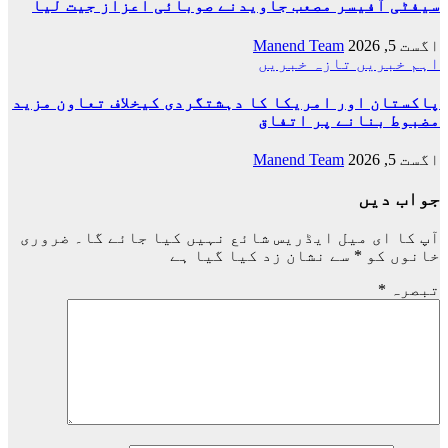
سیفٹی آفیسر مصعب جاویدنے صوبائی اعزاز جیت لیا
اگست 5, 2026
Manend Team
اہم خبریں
تازہ خبریں
پاکستان اور امریکا کا دہشتگردی کیخلاف تعاون مزید
مضبوط بنانے پر اتفاق
اگست 5, 2026
Manend Team
جواب دیں
آپ کا ای میل ایڈریس شائع نہیں کیا جائے گا۔
ضروری
خانوں کو
*
سے نشان زد کیا گیا ہے
تبصرہ
*