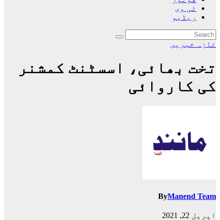
ٹی وی
ریڈیو
تازہ خبریں
تخت بھائی، اسسٹنٹ کمشنر
کی کاروائی
By
Manend Team
اپریل 22, 2021