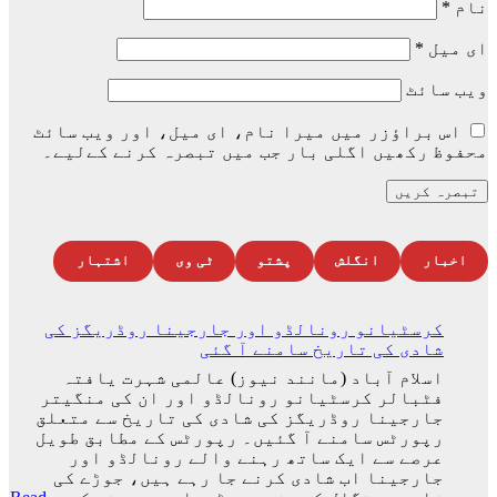
نام
*
ای میل
*
ویب‌ سائٹ
اس براؤزر میں میرا نام، ای میل، اور ویب سائٹ
محفوظ رکھیں اگلی بار جب میں تبصرہ کرنے کےلیے۔
اخبار
انگلش
پشتو
ٹی وی
اشتہار
کرسٹیانو رونالڈو اور جارجینا روڈریگز کی
شادی کی تاریخ سامنے آ گئی
اسلام آباد (مانند نیوز) عالمی شہرت یافتہ
فٹبالر کرسٹیانو رونالڈو اور ان کی منگیتر
جارجینا روڈریگز کی شادی کی تاریخ سے متعلق
رپورٹس سامنے آ گئیں۔ رپورٹس کے مطابق طویل
عرصے سے ایک ساتھ رہنے والے رونالڈو اور
جارجینا اب شادی کرنے جا رہے ہیں، جوڑے کی