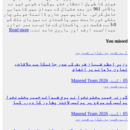
سے
فینز کا طویل انتظار ختم ہوگیا، قومی ٹیم نے
باہر
بالآخر 961 دن بعد فٹبال کے میدان میں کامیابی
ہوگئی
حاصل کرلی۔ مالدیپ میں جاری ڈائمنڈ جوبلی چار
ملکی ٹورنامنٹ میں پاکستان نے میزبان ملک کو
0-3 سے شکست دی۔ پاکستان کے جانب سے عمر نواز،
:
عبدالصمد ارشد اور ہارون حامد نے…
Read more
پاکس
فٹبا
You missed
ٹیم
نے
اہم خبریں
تازہ خبریں
بالآ
کامی
وزیرِ اعظم شہباز شریف کی صدر جائیکا سے ملاقات،
حاصل
تعاون بڑھانے پر اتفاق
کرلی
05 اگست, 2026
Manend Team
اہم خبریں
گورنر خیبرپختونخوا نے یومِ شہدائے خیبرپختونخوا
پولیس کے موقع پر پولیس لائنز پشاور کا دورہ کیا
05 اگست, 2026
Manend Team
اہم خبریں
تازہ خبریں