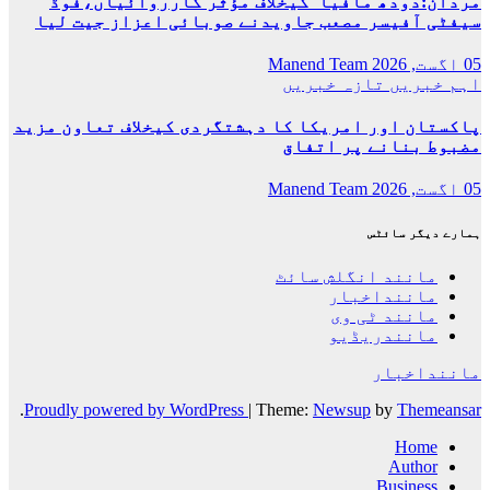
مردان:دودھ مافیا کیخلاف مؤثر کارروائیاں،فوڈ
سیفٹی آفیسر مصعب جاویدنے صوبائی اعزاز جیت لیا
05 اگست, 2026
Manend Team
اہم خبریں
تازہ خبریں
پاکستان اور امریکا کا دہشتگردی کیخلاف تعاون مزید
مضبوط بنانے پر اتفاق
05 اگست, 2026
Manend Team
ہمارے دیگر سائٹس
مانند انگلش سائٹ
ماننداخبار
مانند ٹی وی
مانندریڈیو
ماننداخبار
.
Proudly powered by WordPress
|
Theme:
Newsup
by
Themeansar
Home
Author
Business