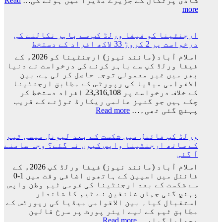
شادی پرتگال کے جزیرے مڈیرا میں ہونے کی…
Read
:
more
کرسٹیانو
رونالڈو
ارجنٹینا کو فیفا ورلڈ کپ سے باہر نکالنے کی
اور
درخواست پر 2 کروڑ 33 لاکھ افراد کے دستخط
جارجینا
روڈریگز
اسلام آباد (مانند نیوز) ارجنٹینا کو 2026ء کے
کی
فیفا ورلڈ کپ سے باہر کرنے کی درخواست نے دنیا
شادی
بھر میں غیر معمولی توجہ حاصل کر لی ہے. بین
کی
الاقوامی میڈیا کی رپورٹس کے مطابق ارجنٹینا
تاریخ
کے خلاف درخواست پر 23,316,108 افراد دستخط کر
سامنے
چکے ہیں جو گنیز عالمی ریکارڈ توڑنے کے قریب
آ
:
پہنچ گئی تھی۔…
Read more
گئی
ارجنٹینا
کو
ورلڈ کپ فائنل میں شکست کے بعد لیونل میسی ٹیم
فیفا
کے ساتھ ارجنٹینا واپس کیوں نہ گئے؟ وجہ سامنے
ورلڈ
آ گئی
کپ
سے
اسلام آباد (مانند نیوز) فیفا ورلڈ کپ 2026ء کے
باہر
فائنل میں اسپین کے ہاتھوں اضافی وقت میں 1-0
نکالنے
سے شکست کے بعد ارجنٹینا کی قومی ٹیم وطن واپس
کی
پہنچ گئی جہاں شائقین نے ٹیم کا شاندار
درخواست
استقبال کیا۔ بین الاقوامی میڈیا کی رپورٹس کے
پر
مطابق ٹیم کے لیے ایئر پورٹ پر سرخ قالین
2
:
بچھایا گیا،…
Read more