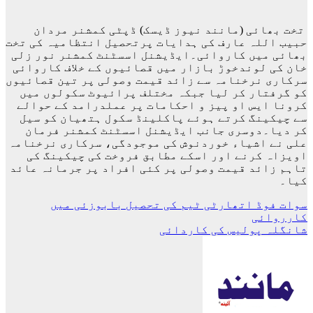
تخت بھائی (مانند نیوز ڈیسک) ڈپٹی کمشنر مردان
حبیب اللہ عارف کی ہدایات پرتحصیل انتظامیہ کی تخت
بھائی میں کاروائی۔ایڈیشنل اسسٹنٹ کمشنر نور زلی
خان کی لوندخوڑ بازار میں قصائیوں کے خلاف کاروائی
سرکاری نرخنامہ سے زائد قیمت وصولی پر تین قصائیوں
کو گرفتار کر لیا جبکہ مختلف پرائیوٹ سکولوں میں
کرونا ایس او پیز و احکامات پر عملدرامد کے حوالے
سے چیکینگ کرتے ہوئے پاکلینڈ سکول ہتھیان کو سیل
کر دیا۔دوسری جانب ایڈیشنل اسسٹنٹ کمشنر فرمان
علی نے اشیاء خوردنوش کی موجودگی، سرکاری نرخنامہ
اویزاہ کرنے اور اسکے مطابق فروخت کی چیکینگ کی
تاہم زائد قیمت وصولی پر کئی افراد پر جرمانہ عائد
کیا۔
پوسٹوں
سوات فوڈ اتھارٹی ٹیم کی تحصیل بابوزئی میں
کارروائی
کی
شانگلہ پولیس کی کاردائی
نیویگیشن