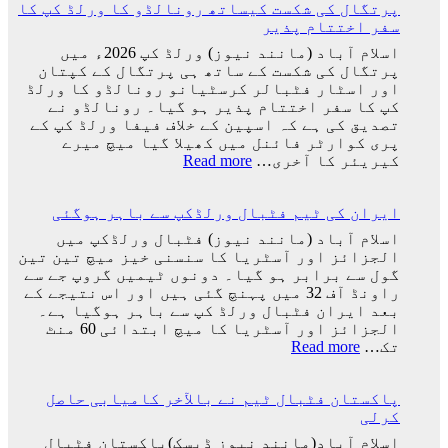
ہوگا:
پرتگال کی شکست کیساتھ رونالڈو کا ورلڈ کپ کا
اپنے
فاطمہ
سفر اختتام پذیر
عظیم
ثنا
ترین
اسلام آباد (مانند نیوز) ورلڈ کپ 2026ء میں
کھلاڑیوں
پرتگال کی شکست کے ساتھ ہی پرتگال کے کپتان
میں
اور اسٹار فٹبالر کرسٹیانو رونالڈو کا ورلڈ
سے
کپ کا سفر اختتام پذیر ہو گیا۔ رونالڈو نے
ایک
تصدیق کی ہے کہ اسپین کے خلاف فیفا ورلڈ کپ کے
کو
پری کوارٹر فائنل میں کھیلا گیا میچ میرے
کھو
:
کیریئر کا آخری…
Read more
دیا:
پرتگال
بابر
کی
اعظم
ایران کی ٹیم فٹبال ورلڈکپ سے باہر ہوگئی
شکست
کیساتھ
اسلام آباد (مانند نیوز) فٹبال ورلڈکپ میں
رونالڈو
الجزائز اور آسٹریا کا سنسنی خیز میچ تین تین
کا
گول سے برابر ہو گیا۔ دونوں ٹیمیں گروپ جے سے
ورلڈ
راونڈ آف 32 میں پہنچ گئی ہیں اور اس نتیجے کے
کپ
بعد ایران فٹبال ورلڈ کپ سے باہر ہوگیا ہے۔
کا
الجزائز اور آسٹریا کا میچ ابتدائی 60 منٹ
سفر
:
تک…
Read more
اختتام
ایران
پذیر
کی
پاکستان فٹبال ٹیم نے بالآخر کامیابی حاصل
ٹیم
کرلی
فٹبال
ورلڈکپ
اسلام آباد(مانند نیوز ڈیسک)پاکستان فٹبال