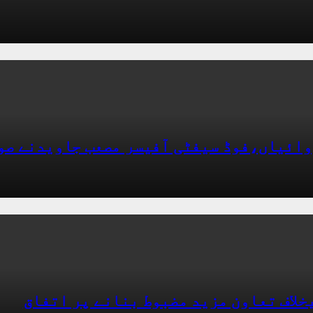
وائیاں،فوڈ سیفٹی آفیسر مصعب جاویدنے صو
خلاف تعاون مزید مضبوط بنانے پر اتفاق