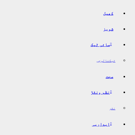
کھیل
شوبز
سائی ٹیک
ٹیکنالوجی
صحت
نظم ونثڑ
نثر
ایداریہ