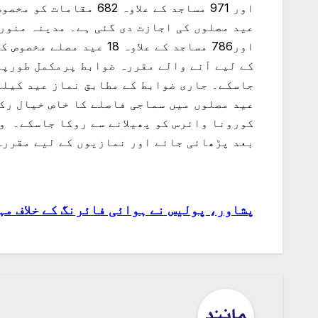
اور786 مساجد کے علاوہ
کے لیے آنے والے مقررہ ضوابط پرمکمل طورپر
جاسکے۔ جاری ضوابط کے مطابق نماز عید کیلیے
عید مصلوں میں سماجی فاصلے کا خاص خیال رک
کورونا وائرس کو پھیلانے سے روکا جاسکے۔ وز
بعد پڑھائی جائے اور نمازیوں کے لیے مقررہ
پشاور، پولیس نے ہوائی فائرنگ کے خلاف مہ
پوسٹوں
کی
نیویگیشن