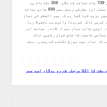
اور 971 مساجد کے علاوہ 682 مقامات کو مخصوص کیا ہے جبکہ مکہ ریجن میں 2 ہزار 108 جامع مساجد اور 739 عام مساجد کے علاوہ 309 مقامات پر
عید مصلوں کی اجازت دی گئی ہے۔ مدینہ منورہ ریجن میں 784 جامع مساجد اور 256 مساجد کے علاوہ 34 مصلے اور مشرقی ریجن میں 939 جامع مساجد
ری بیان میں مزید کہا گیا ہے کہ عید الفطر کی نماز
ہ کریں تاکہ کورونا وائرس سے محفوظ رہا
ہ اپنی جائے نماز ہمراہ لائے۔ مساجد اور
سماجی فاصلے کا خاص خیال رکھیں تاکہ
ے کہ نماز عید سورج نکلنے کے پندرہ منٹ
یشن کا اگلا مرحلہ شروع ہوگا، اسد عمر