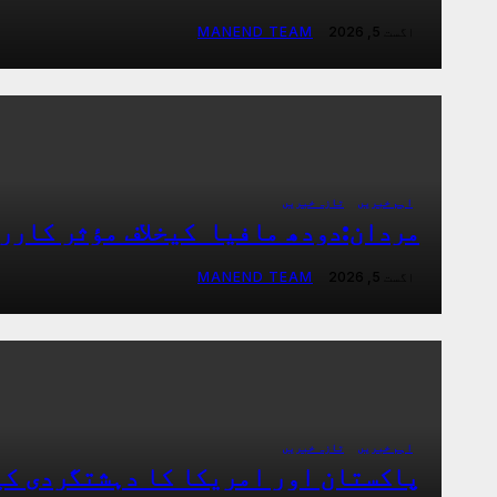
اگست 5, 2026
MANEND TEAM
اہم خبریں
تازہ خبریں
مردان:دودھ مافیا کیخلاف مؤثر کارر
اگست 5, 2026
MANEND TEAM
اہم خبریں
تازہ خبریں
پاکستان اور امریکا کا دہشتگردی کی