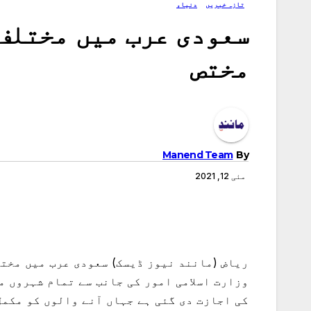
تازہ خبریں
دنیاء
سعودی عرب میں مختلف
مختص
Manend Team
By
مئی 12, 2021
وزارت اسلامی امور کی جانب سے تمام شہروں م