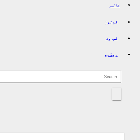
کالمز
فوٹوز
ٹی وی
ریڈیو