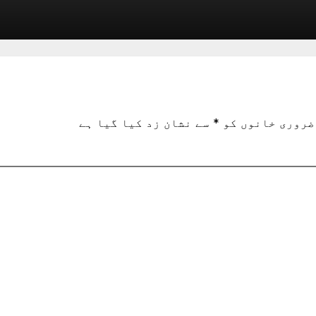
ضروری خانوں کو
*
سے نشان زد کیا گیا ہے