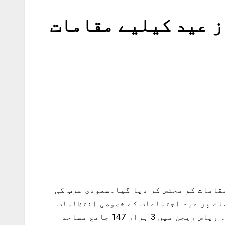
ز عید کیلیے مقامات
(مانند نیوز ڈیسک) سعودی عرب میں مختلف شہروں اور قصبوں میں نماز عید کیلیے 20 ہزار 569 مقامات کو مختص کر دیا گیا۔سعودی عرب کی
مات پر عید اجتماعات کے خصوصی انتظامات
کی اجازت دی گئی ہے جہاں آنے والوں کو مکمل طور پر ایس اوپیز کا خیال رکھنے کی ہدایت کی گئی ہے۔ ریاض ریجن میں 3 ہزار 147 جامع مساجد