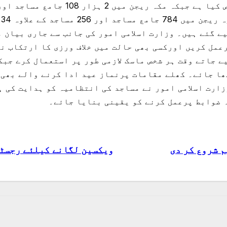
 18 عید مصلے مخصوص کیے گئے ہیں۔ وزارت اسلامی امور کی جانب سے جا
عمل کریں اورکسی بھی حالت میں خلاف ورزی کا ارتکاب ن
 جاتے وقت ہر شخص ماسک لازمی طور پر استعمال کرے جبک
ھا جائے۔ کھلے مقامات پرنماز عید ادا کرنے والے بھی 
ارت اسلامی امور نے مساجد کی انتظامیہ کو ہدایت کی ہ
 ضوابط پرعمل کرنے کو یقینی بنایا جائے۔
م شروع کر دی
ویکسین لگانے کیلئے رجسٹر