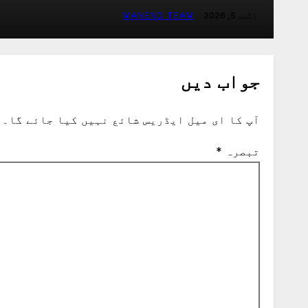
اگست 5, 2026
MANEND TEAM
جواب دیں
آپ کا ای میل ایڈریس شائع نہیں کیا جائے گا۔
تبصرہ
*