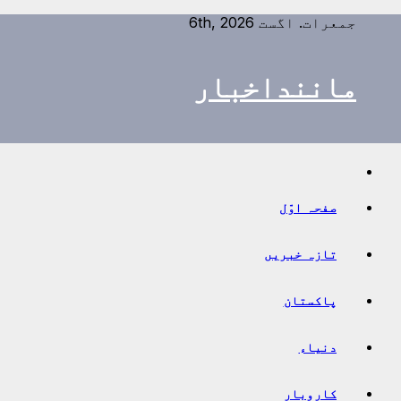
Ski
جمعرات. اگست 6th, 2026
t
conten
ماننداخبار
صفحہ اوّل
تازہ خبریں
پاکستان
دنیاء
کاروبار