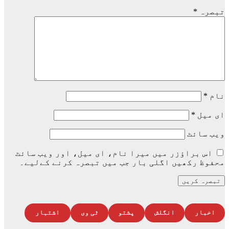
تبصرہ
*
نام
*
ای میل
*
ویب‌ سائٹ
اس براؤزر میں میرا نام، ای میل، اور ویب سائٹ
محفوظ رکھیں اگلی بار جب میں تبصرہ کرنے کےلیے۔
اخبار
انگلش
پشتو
ٹی وی
اشتہار