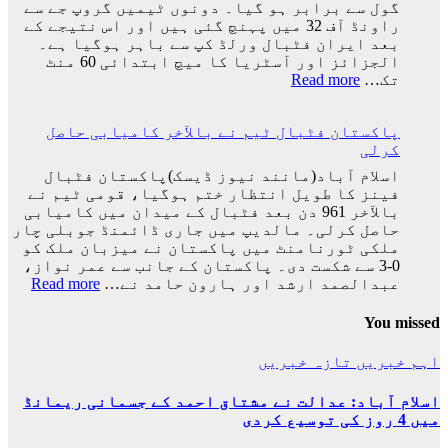
کا
گول سے برابر ہو گیا۔ دونوں ٹیمیں گروپ جے سے
ورلڈ
راونڈ آف 32 میں پہنچ گئی ہیں اور اس نتیجے کے
کپ
بعد ایران فٹبال ورلڈ کپ سے باہر ہوگیا ہے۔
کا
الجزائز اور آسٹریا کا میچ ابتدائی 60 منٹ
سفر
:
تک…
Read more
اختتام
ایران
پذیر
کی
پاکستان فٹبال ٹیم نے بالآخر کامیابی حاصل
ٹیم
کرلی
فٹبال
ورلڈکپ
اسلام آباد(مانند نیوز ڈیسک)پاکستان فٹبال
سے
فینز کا طویل انتظار ختم ہوگیا، قومی ٹیم نے
باہر
بالآخر 961 دن بعد فٹبال کے میدان میں کامیابی
ہوگئی
حاصل کرلی۔ مالدیپ میں جاری ڈائمنڈ جوبلی چار
ملکی ٹورنامنٹ میں پاکستان نے میزبان ملک کو
0-3 سے شکست دی۔ پاکستان کے جانب سے عمر نواز،
:
عبدالصمد ارشد اور ہارون حامد نے…
Read more
پاکس
فٹبا
You missed
ٹیم
نے
اہم خبریں
تازہ خبریں
بالآ
کامی
اسلام آباد: عدالت نے مشتاق احمد کے جسمانی ریمانڈ
حاصل
میں 4 روز کی توسیع کردی
کرلی