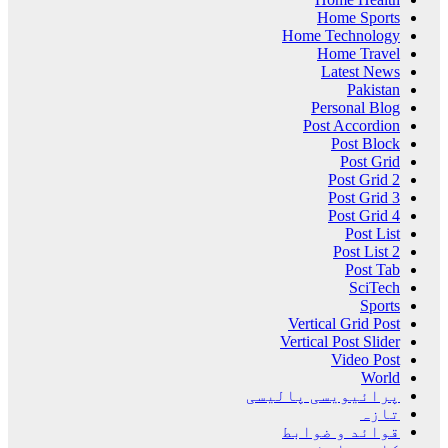
Home Sports
Home Technology
Home Travel
Latest News
Pakistan
Personal Blog
Post Accordion
Post Block
Post Grid
Post Grid 2
Post Grid 3
Post Grid 4
Post List
Post List 2
Post Tab
SciTech
Sports
Vertical Grid Post
Vertical Post Slider
Video Post
World
پرائیویسی پالیسی
تازہ
قوائد و ضوابط