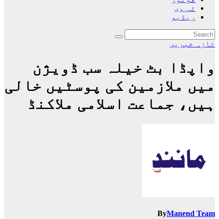
ٹی وی
ریڈیو
تازہ خبریں
واپڈا بٹ خیلہ سب ڈویژن
میں ملازمین کی پوسٹیں خالی
ہیں، جماعت اسلامی ملاکنڈ
By
Manend Team