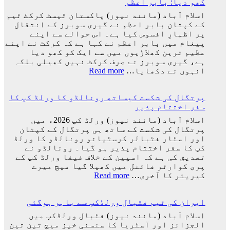
کھو دیا: بابر اعظم
بند
نہ
نہیں
اسلام آباد (مانند نیوز) پاکستان ٹیسٹ کرکٹ ٹیم
گئے؟
ہوا،
کے کپتان بابر اعظم نے گیری سوبرز کے انتقال
وجہ
جو
پر اظہارِ افسوس کیا ہے۔ اس حوالے سے اپنے
سامنے
اچھا
پیغام میں بابر اعظم نے کہا ہے کہ کرکٹ نے اپنے
آ
کھیلے
عظیم ترین کھلاڑیوں میں سے ایک کو کھو دیا
گئی
گا
ہے، گیری سوبرز نے صرف کرکٹ نہیں کھیلی بلکہ
وہ
:
انہوں نے دکھایا…
Read more
ٹیم
کرکٹ
میں
نے
ہوگا:
پرتگال کی شکست کیساتھ رونالڈو کا ورلڈ کپ کا
اپنے
فاطمہ
سفر اختتام پذیر
عظیم
ثنا
ترین
اسلام آباد (مانند نیوز) ورلڈ کپ 2026ء میں
کھلاڑیوں
پرتگال کی شکست کے ساتھ ہی پرتگال کے کپتان
میں
اور اسٹار فٹبالر کرسٹیانو رونالڈو کا ورلڈ
سے
کپ کا سفر اختتام پذیر ہو گیا۔ رونالڈو نے
ایک
تصدیق کی ہے کہ اسپین کے خلاف فیفا ورلڈ کپ کے
کو
پری کوارٹر فائنل میں کھیلا گیا میچ میرے
کھو
:
کیریئر کا آخری…
Read more
دیا:
پرتگال
بابر
کی
اعظم
ایران کی ٹیم فٹبال ورلڈکپ سے باہر ہوگئی
شکست
کیساتھ
اسلام آباد (مانند نیوز) فٹبال ورلڈکپ میں
رونالڈو
الجزائز اور آسٹریا کا سنسنی خیز میچ تین تین