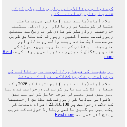
کرسٹیانو رونالڈو اور جارجینا روڈریگز کی
شادی کی تاریخ سامنے آ گئی
اسلام آباد (مانند نیوز) عالمی شہرت یافتہ
فٹبالر کرسٹیانو رونالڈو اور ان کی منگیتر
جارجینا روڈریگز کی شادی کی تاریخ سے متعلق
رپورٹس سامنے آ گئیں۔ رپورٹس کے مطابق طویل
عرصے سے ایک ساتھ رہنے والے رونالڈو اور
جارجینا اب شادی کرنے جا رہے ہیں، جوڑے کی
شادی پرتگال کے جزیرے مڈیرا میں ہونے کی…
Read
:
more
کرسٹیانو
رونالڈو
ارجنٹینا کو فیفا ورلڈ کپ سے باہر نکالنے کی
اور
درخواست پر 2 کروڑ 33 لاکھ افراد کے دستخط
جارجینا
روڈریگز
اسلام آباد (مانند نیوز) ارجنٹینا کو 2026ء کے
کی
فیفا ورلڈ کپ سے باہر کرنے کی درخواست نے دنیا
شادی
بھر میں غیر معمولی توجہ حاصل کر لی ہے. بین
کی
الاقوامی میڈیا کی رپورٹس کے مطابق ارجنٹینا
تاریخ
کے خلاف درخواست پر 23,316,108 افراد دستخط کر
سامنے
چکے ہیں جو گنیز عالمی ریکارڈ توڑنے کے قریب
آ
:
پہنچ گئی تھی۔…
Read more
گئی
ارجنٹینا
کو