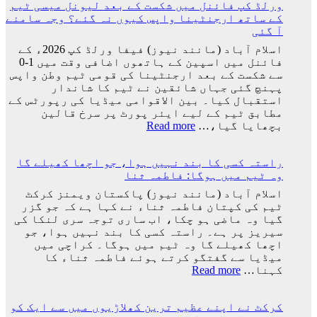
ورلڈ کپ فائنل میں شکست کے بعد لیونل میسی ٹیم
فیفا
کے ساتھ ارجنٹینا واپس کیوں نہ گئے؟ وجہ سامنے
ورلڈ
آ گئی
کپ
سے
اسلام آباد (مانند نیوز) فیفا ورلڈ کپ 2026ء کے
باہر
فائنل میں اسپین کے ہاتھوں اضافی وقت میں 1-0
نکالنے
سے شکست کے بعد ارجنٹینا کی قومی ٹیم وطن واپس
کی
پہنچ گئی جہاں شائقین نے ٹیم کا شاندار
درخواست
استقبال کیا۔ بین الاقوامی میڈیا کی رپورٹس کے
پر
مطابق ٹیم کے لیے ایئر پورٹ پر سرخ قالین
2
:
بچھایا گیا،…
Read more
کروڑ
ورلڈ
33
کپ
لاکھ
راستہ کسی کا بند نہیں ہوا، جو اچھا کھیلے گا
فائنل
افراد
وہ ٹیم میں ہوگا: فاطمہ ثنا
میں
کے
شکست
اسلام آباد (مانند نیوز) پاکستان ویمنز کرکٹ
دستخط
کے
ٹیم کی کپتان فاطمہ ثناء نے کہا ہے کہ جو گزر
بعد
گیا وہ ماضی ہو چکا، اب ساری توجہ سری لنکا کی
لیونل
سیریز پر ہے۔ راستہ کسی کا بند نہیں ہوا، جو
میسی
اچھا کھیلے گا وہ ٹیم میں ہوگا۔ کراچی میں
ٹیم
میڈیا سے گفتگو کرتے ہوئے فاطمہ ثناء کا
کے
:
کہنا…
Read more
ساتھ
راستہ
ارجنٹینا
کسی
واپس
کرکٹ نے اپنے عظیم ترین کھلاڑیوں میں سے ایک کو
کا
کیوں