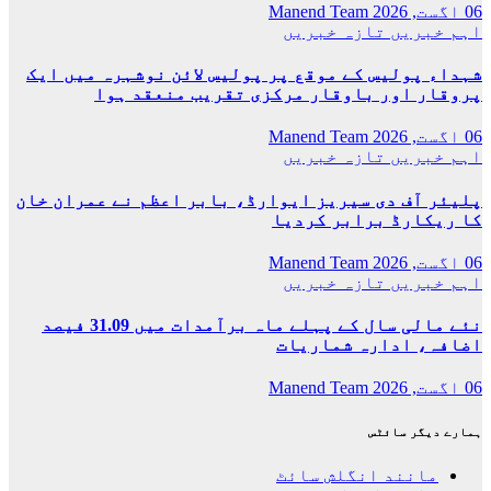
06 اگست, 2026
Manend Team
اہم خبریں
تازہ خبریں
شہداء پولیس کے موقع پر پولیس لائن نوشہرہ میں ایک
پروقار اور باوقار مرکزی تقریب منعقد ہوا
06 اگست, 2026
Manend Team
اہم خبریں
تازہ خبریں
پلیئر آف دی سیریز ایوارڈ، بابر اعظم نے عمران خان
کا ریکارڈ برابر کردیا
06 اگست, 2026
Manend Team
اہم خبریں
تازہ خبریں
نئے مالی سال کے پہلے ماہ برآمدات میں 31.09 فیصد
اضافہ، ادارہ شماریات
06 اگست, 2026
Manend Team
ہمارے دیگر سائٹس
مانند انگلش سائٹ