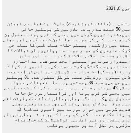
جون 8, 2021
بٹ خیلہ (مانند نیوز ڈیسک) واپڈا بٹ خیلہ سب ڈویژن
میں 50 فیصد سے زیادہ ملازمین کی پوسٹیں خالی
ہیں،شدید ترین گرمی میں بجلی کا ٹرپ ہونے معمول بن
گیا، عملہ کمی کی وجہ سے صارفین شدید گرمی اور بجلی
بندش میں رُل گئے، پیسکو حکام عملہ کمی کا مسلہ حل
کرکے صارفین کو خوار ہونے سے بچائیں، ان خیالات کا
اظہار جماعت اسلامی ملاکنڈ کے راہنما اور سابق
امیدوار صوبائی اسمبلی امجد علی شاہ نے اخباری
نمائندوں سے گفتگو کرتے ہوئے کیا، انہوں نے کہا کہ
واپڈا(پیسکو) بٹ خیلہ سب ڈویژن میں ایس ڈی او سمیت
لائن مینوں اوردیگر عملہ کی کل منظور شدہ 81 پوسٹیں
ہیں جن میں صرف 39 پوسٹوں پر عملہ تعینات ہے جبکہ
باقی 43 پوسٹیں خالی ہیں انہوں نے کہا کہ شدید گرمی
میں بجلی کو ٹرپ ہونا اور ٹرانسفارمرز جل جانا
معمول بن چکا ہے مگر بجلی بحالی کے لئے کمپلینٹ افس
میں صرف ایک لائن مین ہونے کی وجہ سے صارفین بجلی
شدید گرمی میں خوار ہورہے ہیں انہوں نے کہا کہ
واپڈا حکام عملہ کمی کو پورا کریں ورنہ بجلی کی بار
بار بندش اور غیر اعلانیہ لوڈشیڈنگ کے خلاف عوام
سڑکوں پر نکل آنے پر مجبور ہونگے۔