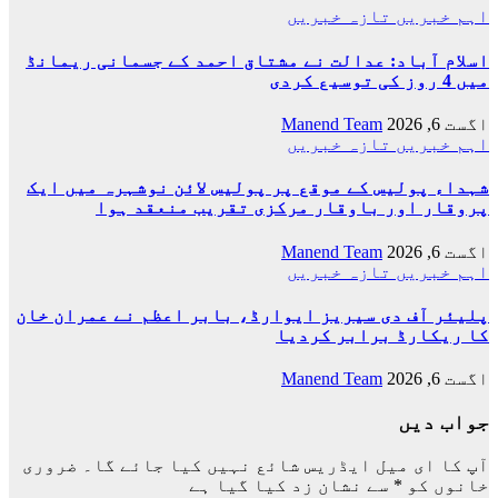
اہم خبریں
تازہ خبریں
اسلام آباد: عدالت نے مشتاق احمد کے جسمانی ریمانڈ
میں 4 روز کی توسیع کردی
اگست 6, 2026
Manend Team
اہم خبریں
تازہ خبریں
شہداء پولیس کے موقع پر پولیس لائن نوشہرہ میں ایک
پروقار اور باوقار مرکزی تقریب منعقد ہوا
اگست 6, 2026
Manend Team
اہم خبریں
تازہ خبریں
پلیئر آف دی سیریز ایوارڈ، بابر اعظم نے عمران خان
کا ریکارڈ برابر کردیا
اگست 6, 2026
Manend Team
جواب دیں
آپ کا ای میل ایڈریس شائع نہیں کیا جائے گا۔
ضروری
خانوں کو
*
سے نشان زد کیا گیا ہے