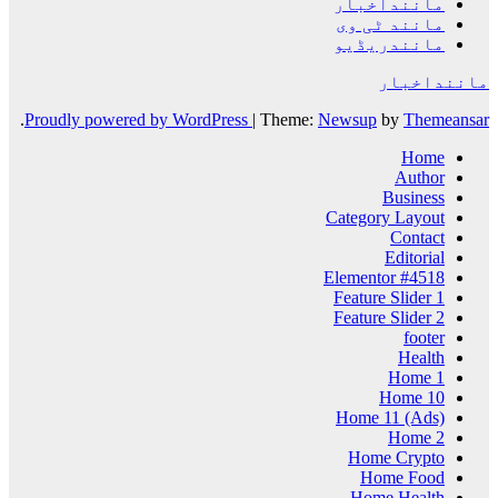
ماننداخبار
مانند ٹی وی
مانندریڈیو
ماننداخبار
.
Proudly powered by WordPress
|
Theme:
Newsup
by
Themeansar
Home
Author
Business
Category Layout
Contact
Editorial
Elementor #4518
Feature Slider 1
Feature Slider 2
footer
Health
Home 1
Home 10
Home 11 (Ads)
Home 2
Home Crypto
Home Food
Home Health