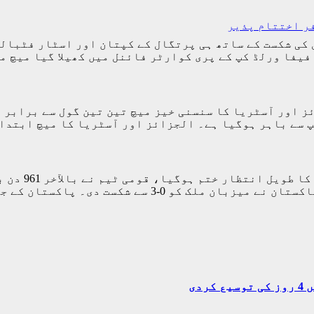
ر اختتام پذیر
د نیوز) ورلڈ کپ 2026ء میں پرتگال کی شکست کے ساتھ ہی پرتگال کے کپتان
 فیفا ورلڈ کپ کے پری کوارٹر فائنل میں کھیلا گیا میچ
باہر ہوگیا ہے۔ الجزائز اور آسٹریا کا میچ ابتدائی 60 منٹ 
اسلام آباد(
میں جاری ڈائمنڈ جوبلی چار ملکی ٹورنامنٹ میں پاکستا
دی