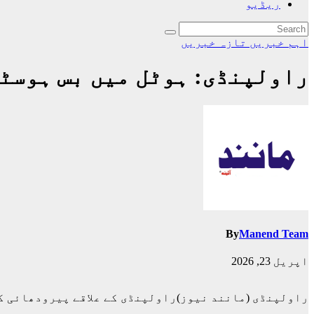
ریڈیو
اہم خبریں
تازہ خبریں
راولپنڈی: ہوٹل میں بس ہوسٹ
By
Manend Team
اپریل 23, 2026
راولپنڈی (مانند نیوز)راولپنڈی کے علاقے پیرودھائی کے