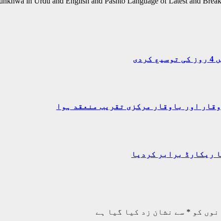
unkhwa in Urdu and English and Pashto Language of Latest and Break
دی
وقار اور باوقار مرکزی تقریب منعقد ہوا
ا ریکارڈ برابر کردیا
نوں کو
*
سے نشان زد کیا گیا ہے