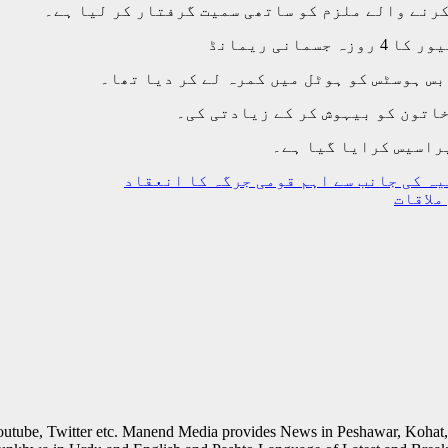
کرنے والے ملزم کو ساتھی سمیت گرفتار کر لیا ہے۔
نی ریمانڈ
بس ہوسٹس کو ہوٹل میں کمرہ لے کر دیا تھا۔
خاتون کو بیہوش کر کے زیادتی کی۔
پراسیس کرایا گیا ہے۔
ہ کی جانب سے اہم قومی جرگہ کا انعقاد
ملاقات
outube, Twitter etc. Manend Media provides News in Peshawar, Kohat,