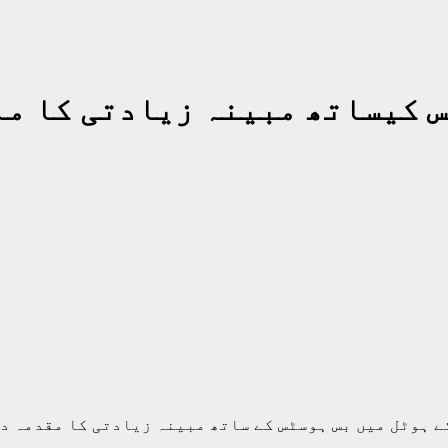
س کیساتھ مبینہ زیادتی کا م
 ہوٹل میں بس ہوسٹس کے ساتھ مبینہ زیادتی کا مقدمہ در