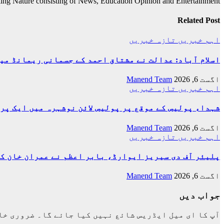
ing Nature consisting of News, Education Opinion and Entertainment
Related Post
اہم خبریں
تازہ خبریں
اسلام آباد: عدالت نے مشتاق احمد کے جسمانی ریمانڈ میں 4 روز کی توسیع کر
اگست 6, 2026
Manend Team
اہم خبریں
تازہ خبریں
شہداء پولیس کے موقع پر پولیس لائن نوشہرہ میں ایک پر
اگست 6, 2026
Manend Team
اہم خبریں
تازہ خبریں
پلیئر آف دی سیریز ایوارڈ، بابر اعظم نے عمران خان ک
اگست 6, 2026
Manend Team
جواب دیں
آپ کا ای میل ایڈریس شائع نہیں کیا جائے گا۔
ضروری خا