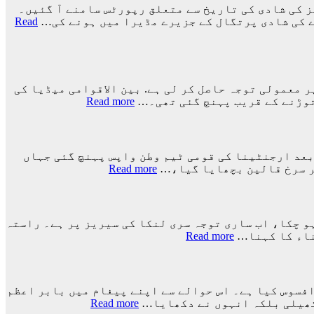
 کی شادی کی تاریخ سے متعلق رپورٹس سامنے آ گئیں۔
ے کی شادی پرتگال کے جزیرے مڈیرا میں ہونے کی…
Read
نے دنیا بھر میں غیر معمولی توجہ حاصل کر لی ہے. بین الاقوامی میڈیا کی
:
Read more
ارجنٹینا
کو
فیفا
ورلڈ
ورلڈ کپ 2026ء کے فائنل میں اسپین کے ہاتھوں اضافی وقت میں 1-0 سے شکست کے بعد ارجنٹینا کی قومی ٹیم وطن واپس پہنچ گئی جہاں
کپ
:
پر سرخ قالین بچھایا گیا،…
Read more
سے
ورلڈ
باہر
کپ
نکالنے
فائنل
کی
میں
ہو چکا، اب ساری توجہ سری لنکا کی سیریز پر ہے۔ راستہ
درخواست
شکست
:
ناء کا کہنا…
Read more
پر
کے
راستہ
2
بعد
کسی
کروڑ
لیونل
کا
33
میسی
بند
لاکھ
افسوس کیا ہے۔ اس حوالے سے اپنے پیغام میں بابر اعظم
ٹیم
نہیں
:
افراد
 کھیلی بلکہ انہوں نے دکھایا…
Read more
کے
ہوا،