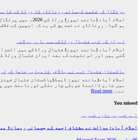
پرتگال کی شکست کیساتھ رونالڈو کا ورلڈ کپ کا سف
اسلام آباد (مانن
ہو گیا۔ رونالڈو نے تصدیق کی ہے کہ اسپین کے خلاف
ایران کی ٹیم فٹبال ورلڈکپ سے باہر ہوگئی
گئی ہیں اور اس نتیجے کے بعد ایران فٹبال ورلڈ کپ سے 
پاکستان فٹبال ٹیم نے بالآخر کامیابی حاصل کرلی
:
نے…
Read more
پاکستان
فٹبال
You missed
ٹیم
نے
اہم خبریں
تازہ خبریں
بالآخر
کامیابی
اسلام آباد: عدالت نے مشتاق احمد کے جسمانی ریمانڈ میں 4 روز کی توسیع کر
حاصل
کرلی
06 اگست, 2026
Manend Team