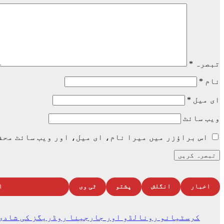
تبصرہ
*
نام
*
ای میل
*
ویب‌ سائٹ
اس براؤزر میں میرا نام، ای میل، اور ویب سائٹ محف
اخبار
انگلش
پشتو
ٹی وی
ا
کرسٹیانو رونالڈو اور جارجینا روڈریگز کی شادی 