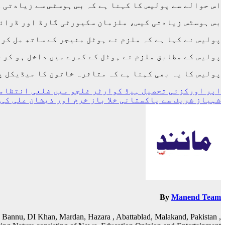
اس حوالے سے پولیس کا کہنا ہے کہ بس ہوسٹس سے زیادتی 
بس ہوسٹس زیادتی کیس، ملزمان سکیورٹی گارڈ اور ڈرائیور کا 4 روزہ جسما
پولیس نے کہا ہے کہ ملزم نے ہوٹل منیجر کے ساتھ مل کر 
پولیس کے مطابق ملزم نے ہوٹل کے کمرے میں داخل ہو کر 
پولیس کا یہ بھی کہنا ہے کہ متاثرہ خاتون کا میڈیکل 
پوسٹوں
اپر اورکزئی تحصیل ہیڈ کوارٹر غلجو میں ضلعی انتظامی
شہباز شریف سے پاکستانی خلا باز خرم اور ذیشان علی کی 
کی
نیویگیشن
By
Manend Team
 Bannu, DI Khan, Mardan, Hazara , Abattablad, Malakand, Pakistan ,