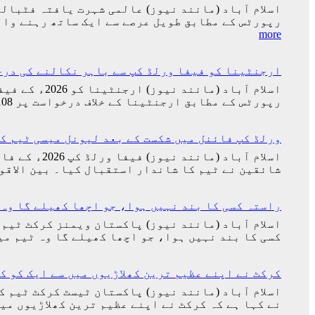
اسلام آباد (مانند نیوز) عالمی شہرت یافتہ فٹبال
رپورٹس کے مطابق طویل عرصے سے ایک ساتھ رہنے وال
:
more
کرسٹیانو
رونالڈو
ارجنٹینا کو فیفا ورلڈ کپ سے باہر نکالنے کی درخواست پر 2 کروڑ 33 لاکھ اف
اور
جارجینا
اسلام آباد 
روڈریگز
رپورٹس کے مطابق ارجنٹینا کے خلاف درخواست پر 23,316,108 افراد دستخط کر چکے ہیں جو گنیز عالمی ریکارڈ توڑنے کے قریب پہنچ گئی تھی۔…
کی
شادی
کی
ورلڈ کپ فائنل میں شکست کے بعد لیونل میسی ٹیم ک
تاریخ
سامنے
شائقین نے ٹیم کا شاندار استقبال کیا۔ بین الاقو
آ
گئی
راستہ کسی کا بند نہیں ہوا، جو اچھا کھیلے گا وہ 
اسلام آباد (مانند نیوز) پاکستان ویمنز کرکٹ ٹیم 
کسی کا بند نہیں ہوا، جو اچھا کھیلے گا وہ ٹیم م
کرکٹ نے اپنے عظیم ترین کھلاڑیوں میں سے ایک کو ک
اسلام آباد (مانند نیوز) پاکستان ٹیسٹ کرکٹ ٹیم ک
نے کہا ہے کہ کرکٹ نے اپنے عظیم ترین کھلاڑیوں م