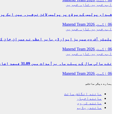
اہم خبریں
تازہ خبریں
شہداء پولیس کے موقع پر پولیس لائن نوشہرہ میں ایک پر
06 اگست, 2026
Manend Team
اہم خبریں
تازہ خبریں
پلیئر آف دی سیریز ایوارڈ، بابر اعظم نے عمران خان ک
06 اگست, 2026
Manend Team
اہم خبریں
تازہ خبریں
نئے مالی سال کے پہلے ماہ برآمدات میں 31.09 فیصد اضافہ، ادارہ شماریات
06 اگست, 2026
Manend Team
ہمارے دیگر سائٹس
مانند انگلش سائٹ
ماننداخبار
مانند ٹی وی
مانندریڈیو