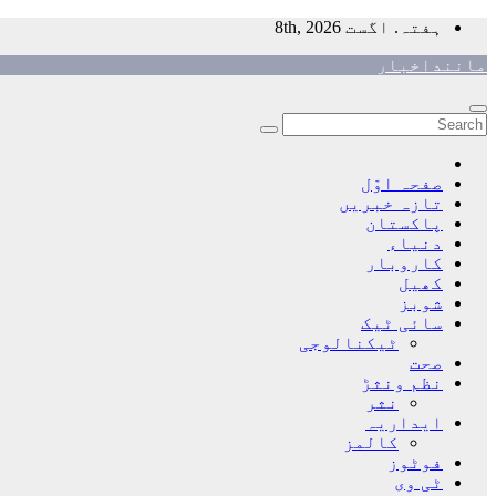
Skip
ہفتہ. اگست 8th, 2026
to
ماننداخبار
content
صفحہ اوّل
تازہ خبریں
پاکستان
دنیاء
کاروبار
کھیل
شوبز
سائی ٹیک
ٹیکنالوجی
صحت
نظم ونثڑ
نثر
ایداریہ
کالمز
فوٹوز
ٹی وی