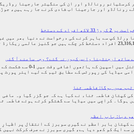
ر کرسٹیانو رونالڈو اور ان کی منگیتر جارجینا روڈریگز
ے رونالڈو اور جارجینا اب شادی کرنے جا رہے ہیں، جوڑ
راد کے دستخط
(مانند نیوز) ارجنٹینا کو 2026ء کے فیفا ورلڈ کپ سے باہر کرنے کی درخواست 
ے ساتھ ارجنٹینا واپس کیوں نہ گئے؟ وجہ سامنے آ گئی
اسلام آباد (مانند نیوز) فیفا 
امی میڈیا کی رپورٹس کے مطابق ٹیم کے لیے ایئر پورٹ 
ٹیم میں ہوگا: فاطمہ ثنا
کی کپتان فاطمہ ثناء نے کہا ہے کہ جو گزر گیا وہ ماضی 
یں ہوگا۔ کراچی میں میڈیا سے گفتگو کرتے ہوئے فاطمہ ث
ھو دیا: بابر اعظم
ے کپتان بابر اعظم نے گیری سوبرز کے انتقال پر اظہارِ 
یں سے ایک کو کھو دیا ہے، گیری سوبرز نے صرف کرکٹ نہیں