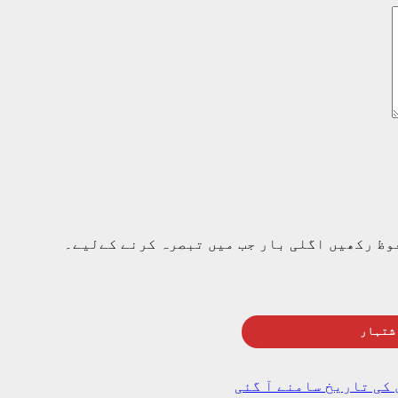
وظ رکھیں اگلی بار جب میں تبصرہ کرنے کےلیے۔
شتہار
کی تاریخ سامنے آ گئی