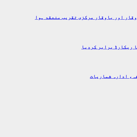
وقار اور باوقار مرکزی تقریب منعقد ہوا
ا ریکارڈ برابر کردیا