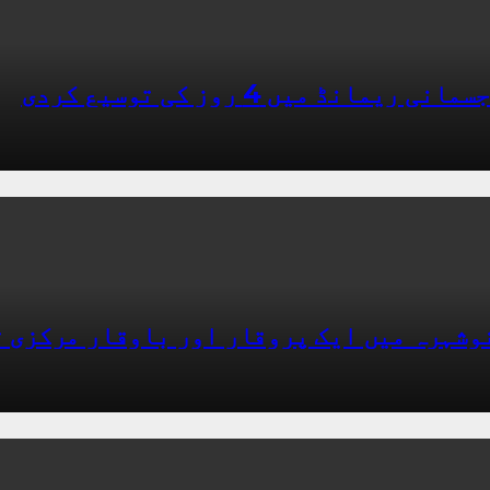
ڈ میں 4 روز کی توسیع کردی
نوشہرہ میں ایک پروقار اور باوقار مرکزی 