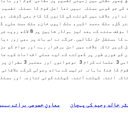
ق چھپر مشتی میں زمینی تقسیم پر مقامی قوم اور ماما 
 کی جو قومی مسئلہ نہیں تھا اصل قوم کا مسئلہ تقسیم پ
ئے اور علاقے میں کوئلے کی کانوں کا کام بھی گزشتہ دو
نر گل، ملک محمد اکبر، ملک ایوب خان، ملک مست علی، گ
منعقد ہوا جس میں جرگہ مشران نے 
 کا مستقل حل نکالیں۔جرگے نے اس بات پر بھی زور دیا 
 کریں تاکہ علاقے میں امن برقرار رہے اور عوام کو مز
 کو فوری طور پر کھولنے کے لیے عملی اقدامات کیے جائ
کے ہر فرد کو اس کا جائز حق
وم کا فنڈ ماہانہ ترتیب کے ساتھ وصولی کرکے علاقائی ف
تاکہ ائندہ کیلئے آئندہ کیلئے کوئی تنازعہ اور مسئلہ
ٹر خالد وحید کی پہچان
معاونِ خصوصی برائے بہبو