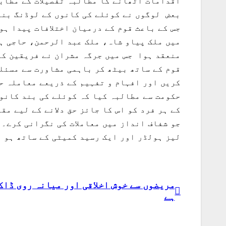
اقدامات اٹھانے کا مطالبہ تفصیلات کے مطاب
بعض لوگوں نے کوئلے کی کانوں کے لوڈنگ بند
جس کے باعث قوم کے درمیان اختلافات پیدا ہو
میں ملک پیاو شاہ، ملک عبد الرحمن، حاجی ہ
قوم کے ساتھ بیٹھ کر باہمی مشاورت سے مسئلے
کریں اور افہام و تفہیم کے ذریعے معاملہ حل
حکومت سے مطالبہ کیا کہ کوئلے کی بند کانوں
جو شفاف انداز میں معاملات کی نگرانی کرے۔ق
لیز ہولڈر اور ایک رسید کمیٹی کے ساتھ ہو 
مریضوں سے خوش اخلاقی اور میانہ روی ڈاک
پوسٹوں
ہے
کی