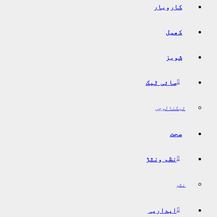
کاروبار
کھیل
شوبز
سائی ٹیک
ٹیکنالوجی
صحت
نظم ونثڑ
نثر
ایداریہ