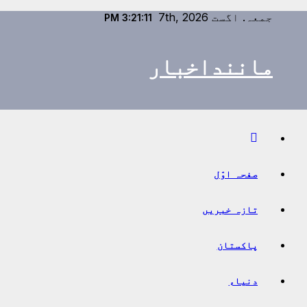
Ski
جمعہ. اگست 7th, 2026
3:21:12 PM
t
conten
ماننداخبار
صفحہ اوّل
تازہ خبریں
پاکستان
دنیاء