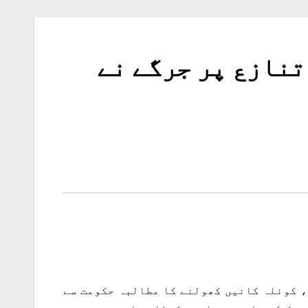
تنازع پر جرگے نے
، کوئلہ کانیں کھولنے کا مطالبہ حکومت سے