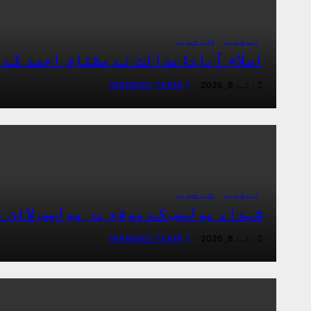
اہم خبریں
تازہ خبریں
اسلام آباد: عدالت نے مشتاق احمد کے جسمانی ریمان
اگست 6, 2026
MANEND TEAM
اہم خبریں
تازہ خبریں
شہداء پولیس کے موقع پر پولیس لائن 
اگست 6, 2026
MANEND TEAM