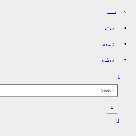
کالمز
فوٹوز
ٹی وی
ریڈیو