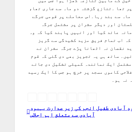
خیل کے مابین تنازعہ کھڑا ہوا جس میں
ر تھا ۔تنازع گزشتہ دو ماہ سے جاری تھا،
 ماہ سے بند رہا۔اس معاملے پر قومی جرگے
لستان اور دیگر مشران پر مشتمل جرگہ
فریقین کا مؤقف سننے کے بعد لیز ہولڈر شاہین پر 8 لاکھ روپے جرمانہ عائد کیا اور انہیں پابند کیا کہ وہ
کہ اب تمام فریق مزید کشیدگی سے گریز
ید نقصان نہ اٹھانا پڑے جرگہ مشران نے
یں۔ ساتھ ہی یہ تجویز بھی دی گئی کہ قوم
 دلانے کے لیے مقامی 3 علمائے کرام 3 نوجوانوں اور معتبر 3 مشران پر مشتمل ایک نمائندہ کمیٹی تشکیل دی جائے
لاحی کاموں مسجد پر خرچ ہو جس کا ایک رسید
 نہ ہو۔
دِ آبادی طفیل انجم کی زیر صدارت بہبود
آبادی سے متعلق اہم اجلاس