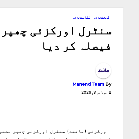
اہم خبریں
تازہ خبریں
سنٹرل اورکزئی چھپر 
فیصلہ کر دیا
Manend Team
By
جولائی 8, 2026
اورکزئی (مانند) سنٹرل اورکزئی چھپر مشتی 