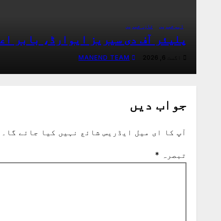
اہم خبریں
تازہ خبریں
پلیئر آف دی سیریز ایوارڈ، بابر اع
اگست 6, 2026
MANEND TEAM
جواب دیں
آپ کا ای میل ایڈریس شائع نہیں کیا جائے گا۔
تبصرہ
*