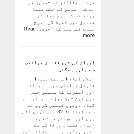
گیا۔ رونالڈو نے تصدیق کی
اعظم
ہے کہ اسپین کے خلاف فیفا
ورلڈ کپ کے پری کوارٹر
فائنل میں کھیلا گیا میچ
میرے کیریئر کا آخری…
Read
:
more
پرتگال
کی
شکست
کیساتھ
ایران کی ٹیم فٹبال ورلڈکپ
رونالڈو
سے باہر ہوگئی
کا
اسلام آباد (مانند نیوز)
ورلڈ
فٹبال ورلڈکپ میں الجزائز
کپ
اور آسٹریا کا سنسنی خیز
کا
میچ تین تین گول سے برابر ہو
سفر
گیا۔ دونوں ٹیمیں گروپ جے
اختتام
سے راونڈ آف 32 میں پہنچ گئی
پذیر
ہیں اور اس نتیجے کے بعد
ایران فٹبال ورلڈ کپ سے
باہر ہوگیا ہے۔ الجزائز اور