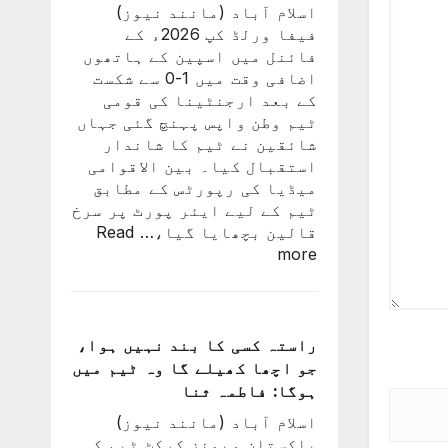
اسلام آباد (مانند نیوز)
کی
فیفا ورلڈ کپ 2026ء کے
درخواست
فائنل میں اسپین کے ہاتھوں
پر
اضافی وقت میں 1-0 سے شکست
2
کے بعد ارجنٹینا کی قومی
کروڑ
ٹیم وطن واپس پہنچ گئی جہاں
33
شائقین نے ٹیم کا شاندار
لاکھ
استقبال کیا۔ بین الاقوامی
افراد
میڈیا کی رپورٹس کے مطابق
کے
ٹیم کے لیے ایئر پورٹ پر سرخ
دستخط
قالین بچھایا گیا،…
Read
:
more
ورلڈ
کپ
فائنل
میں
راستہ کسی کا بند نہیں ہوا،
شکست
جو اچھا کھیلے گا وہ ٹیم میں
کے
ہوگا: فاطمہ ثنا
بعد
اسلام آباد (مانند نیوز)
لیونل
پاکستان ویمنز کرکٹ ٹیم کی