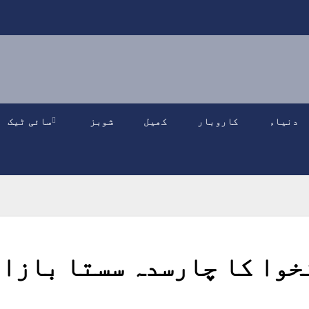
دنیاء
کاروبار
کھیل
شوبز
سائی ٹیک
خوا کا چارسدہ سستا بازا