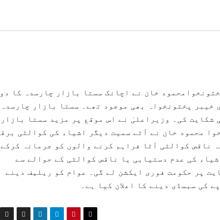
ختونخوامحمود خان نے اچانک سستا بازار چارسدہ کا دو
ی خیبر پختونخواہ بھی موجود تھے۔ سستا بازار چارسدہ 
ی شکایت کی۔ وزیراعلیٰ نے اس موقع پر مزید سستا بازار
وا محمود خان نے آٹے سمیت دیگر اشیاء کی کوالٹی برق
ہ ناقص کوالٹی آٹا فراہم کرنے والوں کو جرمانہ کرکے
شیاء کی عدم دستیابی یا ناقص کوالٹی کے حوالے سے
یت پر حکومت فوری ایکشن لے گی۔ عوام کو ریلیف دینے