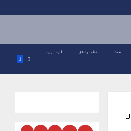
صحت
نظم ونثڑ
ایداریہ
ر