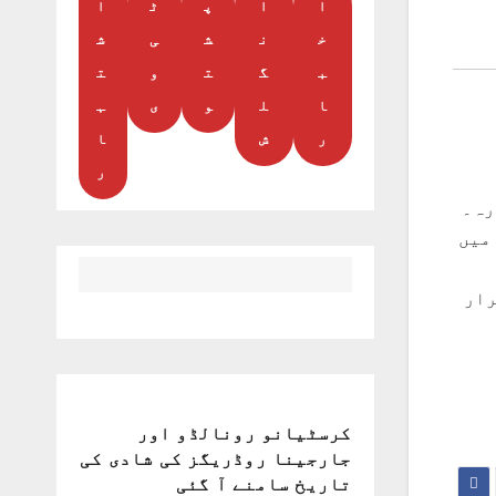
ا
ا
پ
ٹ
ا
خ
ن
ش
ی
ش
ب
گ
ت
و
ت
ا
ل
و
ی
ہ
ر
ش
ا
ر
رہ۔
میں
رار
کرسٹیانو رونالڈو اور
جارجینا روڈریگز کی شادی کی
تاریخ سامنے آ گئی