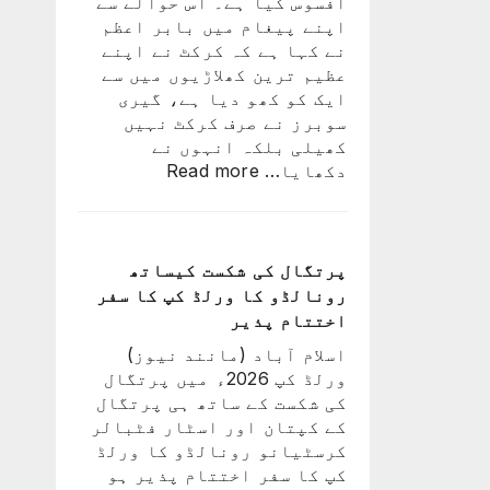
افسوس کیا ہے۔ اس حوالے سے
ٹیم
اپنے پیغام میں بابر اعظم
میں
نے کہا ہے کہ کرکٹ نے اپنے
ہوگا:
عظیم ترین کھلاڑیوں میں سے
فاطمہ
ایک کو کھو دیا ہے، گیری
ثنا
سوبرز نے صرف کرکٹ نہیں
کھیلی بلکہ انہوں نے
:
دکھایا…
Read more
کرکٹ
نے
اپنے
عظیم
پرتگال کی شکست کیساتھ
ترین
رونالڈو کا ورلڈ کپ کا سفر
کھلاڑیوں
اختتام پذیر
میں
اسلام آباد (مانند نیوز)
سے
ورلڈ کپ 2026ء میں پرتگال
ایک
کی شکست کے ساتھ ہی پرتگال
کو
کے کپتان اور اسٹار فٹبالر
کھو
کرسٹیانو رونالڈو کا ورلڈ
دیا:
کپ کا سفر اختتام پذیر ہو
بابر