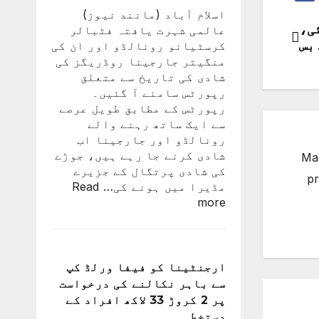
اسلام آباد (مانند نیوز)
ی،
عالمی شہرت یافتہ فٹبالر
بس
کرسٹیانو رونالڈو اور ان کی
منگیتر جارجینا روڈریگز کی
شادی کی تاریخ سے متعلق
رپورٹس سامنے آ گئیں۔
رپورٹس کے مطابق طویل عرصے
سے ایک ساتھ رہنے والے
رونالڈو اور جارجینا اب
شادی کرنے جا رہے ہیں، جوڑے
Man
کی شادی پرتگال کے جزیرے
pr
مڈیرا میں ہونے کی…
Read
:
more
کرسٹیانو
رونالڈو
اور
جارجینا
ارجنٹینا کو فیفا ورلڈ کپ
روڈریگز
سے باہر نکالنے کی درخواست
کی
پر 2 کروڑ 33 لاکھ افراد کے
شادی
دستخط