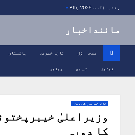
Ski
ہفتہ. اگست 8th, 2026
t
conten
ماننداخبار
صفحہ اوّل
تازہ خبریں
پاکستان
فوٹوز
ٹی وی
ریڈیو
تازہ خبریں
کاروبار
وزیراعلیٰ خیبرپختون
کا دورہ