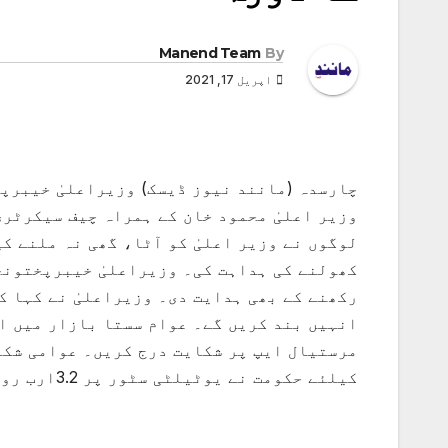
Manend Team
By
اپریل 17, 2021
چارسدہ (مانند نیوز ڈیسک) وزیراعلیٰ خیبرپ
وزیر اعلیٰ محمود خان کے ہمراہ چیف سیکرٹر
لوگوں نے وزیر اعلیٰ کو آٹا، گھی نہ ملنے ک
کھولنے کی ہداہت کی۔ وزیراعلیٰ خیبرپختونخ
رکھنے کے بھی ہدایت دی۔ وزیراعلیٰ نے کہا ک
انہیں بند کریں گے۔ عوام سستا بازار میں ا
مرستیال ایپ پر شکایت درج کریں۔ عوامی شکا
کیلئے حکومت نے یوٹیلٹی سٹور پر 3.2ارب روپے کی سبسڈی دینے کا اعلان کیا ہے۔