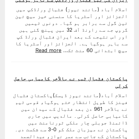
رونالڈو
اسلام آباد (مانند نیوز) فٹبال ورلڈکپ میں
کا
الجزائز اور آسٹریا کا سنسنی خیز میچ تین
ورلڈ
تین گول سے برابر ہو گیا۔ دونوں ٹیمیں
کپ
گروپ جے سے راونڈ آف 32 میں پہنچ گئی ہیں
کا
اور اس نتیجے کے بعد ایران فٹبال ورلڈ کپ
سفر
سے باہر ہوگیا ہے۔ الجزائز اور آسٹریا کا
اختتام
:
میچ ابتدائی 60 منٹ تک…
Read more
پذیر
ایران
کی
ٹیم
فٹبال
پاکستان فٹبال ٹیم نے بالآخر کامیابی حاصل
ورلڈکپ
کرلی
سے
اسلام آباد(مانند نیوز ڈیسک)پاکستان فٹبال
باہر
فینز کا طویل انتظار ختم ہوگیا، قومی ٹیم
ہوگئی
نے بالآخر 961 دن بعد فٹبال کے میدان میں
کامیابی حاصل کرلی۔ مالدیپ میں جاری
ڈائمنڈ جوبلی چار ملکی ٹورنامنٹ میں
پاکستان نے میزبان ملک کو 0-3 سے شکست دی۔
پاکستان کے جانب سے عمر نواز، عبدالصمد