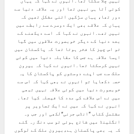
نہیں چلا سکتا تھا۔انہوں نے کہا کہ یہاں
کوئی آتا ہی نہیں تھا اور یہ علاقہ دنیا سے
دور تھا، یہاں سڑکیں اتنی مشکل تھیں کہ
یہاں کہ علاقے بھی ایک دوسرے سے رابطے میں
نہیں تھے۔انہوں نے کہا کہ اسے دیکھنے کے
بعد دنیا کے دیگر خوبصورت علاقوں میں گیا
تو اس چیز کا فخر ہوتا تھا کہ پاکستان میں
ایسا علاقہ ہے جس کا مقابلہ دنیا میں کوئی
نہیں کرسکتا تھا۔انہوں نے کہا کہ بیرون
ملک سے جب اپنے دوستوں کو پاکستان کا یہ
حصہ دکھایا تو انہوں نے بھی کہا کہ اس سے
خوبصورت دنیا میں کوئی علاقہ نہیں تبھی
میں نے اس علاقے کی مدد کا فیصلہ کیا تھا۔
انہوں نے کہا کہ میں نے ایک تصاویر پر
مشتمل کتاب ”انڈس جرنی“لکھی اور جب وہ
انگلینڈ میں شائع ہوئی تو سب دنگ رہ گئے
کہ یہ بھی پاکستان ہے،بیرون ملک کے لوگوں