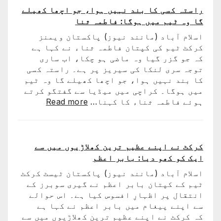
کے
میں
راستہ کسی کا بند نہیں ہوا، جو اچھا کھیلے
دستخط
شکست
گا وہ ٹیم میں ہوگا: فاطمہ ثنا
کے
اسلام آباد (مانند نیوز) پاکستان ویمنز
بعد
کرکٹ ٹیم کی کپتان فاطمہ ثناء نے کہا ہے
لیونل
کہ جو گزر گیا وہ ماضی ہو چکا، اب ساری
میسی
توجہ سری لنکا کی سیریز پر ہے۔ راستہ کسی
ٹیم
کا بند نہیں ہوا، جو اچھا کھیلے گا وہ ٹیم
کے
میں ہوگا۔ کراچی میں میڈیا سے گفتگو کرتے
ساتھ
:
ہوئے فاطمہ ثناء کا کہنا…
Read more
ارجنٹی
راستہ
واپس
کسی
کیوں
کا
نہ
بند
کرکٹ نے اپنے عظیم ترین کھلاڑیوں میں سے
گئے؟
نہیں
ایک کو کھو دیا: بابر اعظم
وجہ
ہوا،
سامنے
اسلام آباد (مانند نیوز) پاکستان ٹیسٹ کرکٹ
جو
آ
ٹیم کے کپتان بابر اعظم نے گیری سوبرز کے
اچھا
گئی
انتقال پر اظہارِ افسوس کیا ہے۔ اس حوالے
کھیلے
سے اپنے پیغام میں بابر اعظم نے کہا ہے
گا
کہ کرکٹ نے اپنے عظیم ترین کھلاڑیوں میں سے
وہ