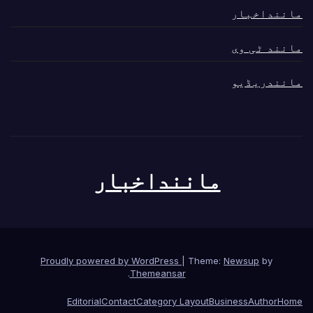
ماننداخبار
مانند ٹی وی
مانندریڈیو
ماننداخبار
Proudly powered by WordPress
|
Theme:
Newsup
by
.
Themeansar
Editorial
Contact
Category Layout
Business
Author
Home