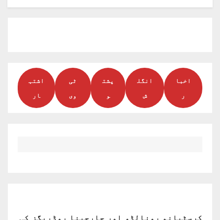
اخبا
انگل
پشت
ٹی
اشتہ
ر
ش
و
وی
ار
کرسٹیانو رونالڈو اور جارجینا روڈریگز کی