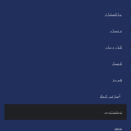
پاکستان
دنیاء
کاروبار
کھیل
شوبز
سائی ٹیک
ٹیکنالوجی
صحت