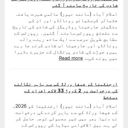
شادی کی تاریخ سامنے آ گئی
اسلام آباد (مانند نیوز) عالمی شہرت یافتہ
فٹبالر کرسٹیانو رونالڈو اور ان کی
منگیتر جارجینا روڈریگز کی شادی کی تاریخ
سے متعلق رپورٹس سامنے آ گئیں۔ رپورٹس کے
مطابق طویل عرصے سے ایک ساتھ رہنے والے
رونالڈو اور جارجینا اب شادی کرنے جا رہے
ہیں، جوڑے کی شادی پرتگال کے جزیرے مڈیرا
:
میں ہونے کی…
Read more
کرسٹیانو
رونالڈو
اور
جارجینا
ارجنٹینا کو فیفا ورلڈ کپ سے باہر نکالنے
روڈریگز
کی درخواست پر 2 کروڑ 33 لاکھ افراد کے
کی
دستخط
شادی
اسلام آباد (مانند نیوز) ارجنٹینا کو 2026ء
کی
کے فیفا ورلڈ کپ سے باہر کرنے کی درخواست
تاریخ
نے دنیا بھر میں غیر معمولی توجہ حاصل کر
سامنے
لی ہے. بین الاقوامی میڈیا کی رپورٹس کے
آ