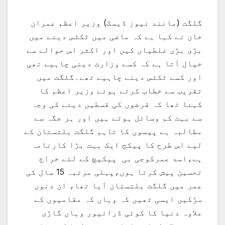
گلگت (مانند نیوز ڈیسک) وزیر اعظم عمران
خان نے کہا ہے کہ ماضی میں ٹکٹس دینے میں
بڑی بڑی غلطیاں کیں اور اکثر اس حوالے سے
خیال آتا ہے کہ کسے وزارت دینی چاہیے تھی
اور کسے ٹکٹس دینے چاہیے تھے۔گلگت میں
تقریب سے خطاب کرتے ہوئے وزیر اعظم کا
کہنا تھا کہ قرضوں کی قسطیں دینے کی وجہ
سے بہت کم وسائل ہوتے ہیں اور ہر جگہ سے
مطالبہ ہے پیسوں کا تاہم گلگت بلتستان کے
لیے اس طرح کا پیکج ایک بہت بڑا کارنامہ
ہے،اسد عمرکوجی بی پیکیچ کے لئے خراج
تحسین پیش کرتا ہوں،پہلی مرتبہ 15 سال کی
عمر میں گلگت بلتستان آیا تھا، ان دنوں
سڑکیں ایسی تھیں کہ وہاں کہ مقامیوں کے
علاوہ دنیا کا کوئی ڈرائیور وہاں گاڑی