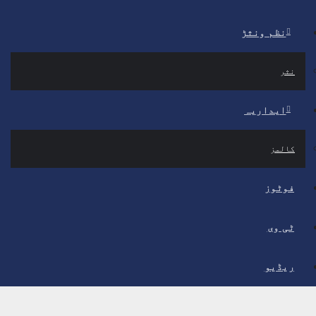
نظم ونثڑ
نثر
ایداریہ
کالمز
فوٹوز
ٹی وی
ریڈیو