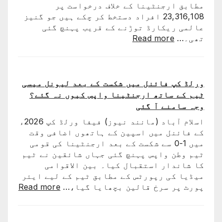
مطابق ارجنٹینا کے خلاف درخواست پر
گئی
23,316,108 افراد دستخط کر چکے ہیں جو گنیز
عالمی ریکارڈ توڑنے کے قریب پہنچ گئی
:
تھی۔…
Read more
ارجنٹینا
کو
فیفا
ورلڈ
ورلڈ کپ فائنل میں شکست کے بعد لیونل میسی
کپ
ٹیم کے ساتھ ارجنٹینا واپس کیوں نہ گئے؟
سے
وجہ سامنے آ گئی
باہر
اسلام آباد (مانند نیوز) فیفا ورلڈ کپ 2026ء
نکالنے
کے فائنل میں اسپین کے ہاتھوں اضافی وقت
کی
میں 1-0 سے شکست کے بعد ارجنٹینا کی قومی
درخواست
ٹیم وطن واپس پہنچ گئی جہاں شائقین نے ٹیم
پر
کا شاندار استقبال کیا۔ بین الاقوامی
2
میڈیا کی رپورٹس کے مطابق ٹیم کے لیے ایئر
کروڑ
:
پورٹ پر سرخ قالین بچھایا گیا،…
Read more
33
ورلڈ
لاکھ
کپ
افراد
فائنل