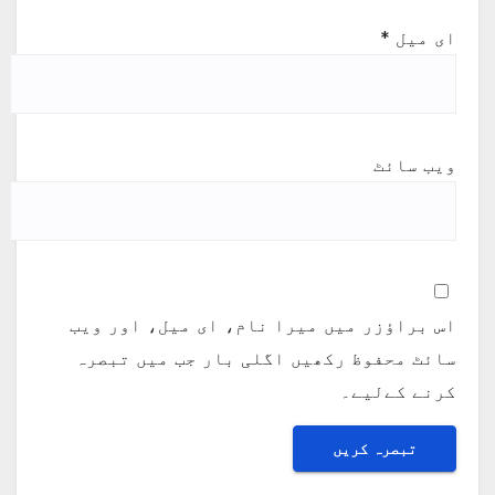
ای میل
*
ویب‌ سائٹ
اس براؤزر میں میرا نام، ای میل، اور ویب
سائٹ محفوظ رکھیں اگلی بار جب میں تبصرہ
کرنے کےلیے۔