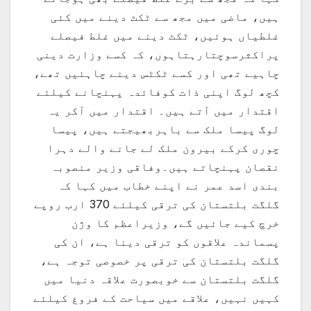
ہیں، ماضی میں مجھ سے ٹکٹ دینے میں کئی
غلطیاں ہوئیں، ٹکٹ دینے میں غلط فیصلے
پراکثرسوچتارہتاہوں، کہ کسے وزارت دینی
چاہیے تھی اور کسے ٹکٹس دینے چاہئیں تھے،
کچھ لوگ اپنی ذات کوفائدہ پہنچانے کیلئے
اقتدار میں آتے ہیں۔ اقتدار میں آکر یہ
لوگ پیسا ملک سے باہربھیجتے ہیں، پیسا
چوری کرکے بیرون ملک لے جانے والے دہرا
نقصان پہنچاتے ہیں۔وفاقی وزیر منصوبہ
بندی اسد عمر نے اپنے خطاب میں کہا کہ
گلگت بلتستان کی ترقی کیلئے 370 ارب روپے
خرچ کیے جائیں گے، وزیراعظم کا وژن
پسماندہ علاقوں کو ترقی دینا ہے، ان کی
گلگت بلتستان کی ترقی پر خصوصی توجہ ہے،
گلگت بلتستان سے خوبصورت علاقہ دنیا میں
کہیں نہیں، علاقے میں سیاحت کے فروغ کیلئے