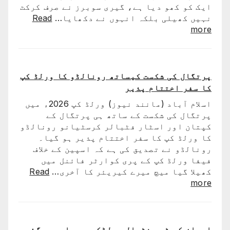
ایک کو کھو دیا ہے، گیری سوبرز نے صرف کرکٹ
ٹیم
نہیں کھیلی بلکہ انہوں نے دکھایا…
Read
میں
:
more
ہوگا:
کرکٹ
فاطمہ
نے
ثنا
اپنے
عظیم
پرتگال کی شکست کیساتھ رونالڈو کا ورلڈ کپ
ترین
کا سفر اختتام پذیر
کھلاڑیوں
اسلام آباد (مانند نیوز) ورلڈ کپ 2026ء میں
میں
پرتگال کی شکست کے ساتھ ہی پرتگال کے
سے
کپتان اور اسٹار فٹبالر کرسٹیانو رونالڈو
ایک
کا ورلڈ کپ کا سفر اختتام پذیر ہو گیا۔
کو
رونالڈو نے تصدیق کی ہے کہ اسپین کے خلاف
کھو
فیفا ورلڈ کپ کے پری کوارٹر فائنل میں
دیا:
کھیلا گیا میچ میرے کیریئر کا آخری…
Read
بابر
:
more
اعظم
پرتگال
کی
شکست
کیساتھ
ایران کی ٹیم فٹبال ورلڈکپ سے باہر ہوگئی