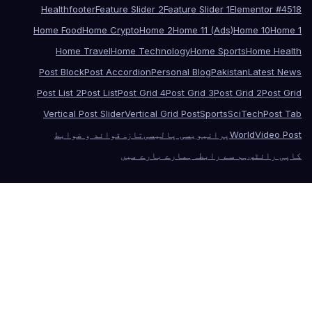
Health
footer
Feature Slider 2
Feature Slider 1
Elementor #4518
Home Food
Home Crypto
Home 2
Home 11 (Ads)
Home 10
Home 1
Home Travel
Home Technology
Home Sports
Home Health
Post Block
Post Accordion
Personal Blog
Pakistan
Latest News
Post List 2
Post List
Post Grid 4
Post Grid 3
Post Grid 2
Post Grid
Vertical Post Slider
Vertical Grid Post
Sports
SciTech
Post Tab
Video Post
World
پرائیویسی پالیسی
تازہ
قوائد و ضوابط
کاپی رائٹس
ہم سے رابطہ
ہمارے بارے میں