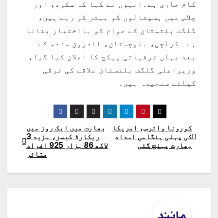
کام جاری ہے۔انہوں نے کہا کہ سکردو اور
چلاس میں ہسپتالوں کو بہتر کر رہے ہیں،
گلگت بلتستان کے عوام کو بااختیار بنانا
ہے۔ کراچی، بلوچستان، اندرون سندھ کے
بعد یہاں ترقیاتی پیکج کا اعلان کیا گیا،
وزیراعلی گلگت بلتستان علاقے کی ترقی
کیلئے سنجیدہ ہیں۔
کورونا وائرس، امریکا
بھارت میں ایک روز میں
پوسٹوں
کی پہلی ہنگامی امداد
ریکارڈ کیسز، مزید 3
بھارت پہنچ گئی
لاکھ 86 ہزار 925 افراد
کی
متاثر
نیویگیشن