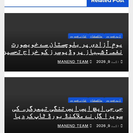
Related Post
اہم خبریں
پاکستان
تازہ خبریں
یومِ آزادی پر بلوچستان سے خوبصورت
نغمہ: شہباز پروڈیوسرز کو خراجِ تحسین
اگست 9, 2026
MANEND TEAM
اہم خبریں
پاکستان
تازہ خبریں
جی جی ایچ ایس ایس تنگی تیمرگرہ کی
سویرا گل نے ملاکنڈ بورڈ ٹاپ کردیا
اگست 9, 2026
MANEND TEAM