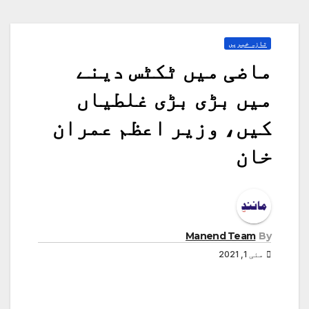
تازہ خبریں
ماضی میں ٹکٹس دینے
میں بڑی بڑی غلطیاں
کیں، وزیر اعظم عمران
خان
Manend Team
By
مئی 1, 2021