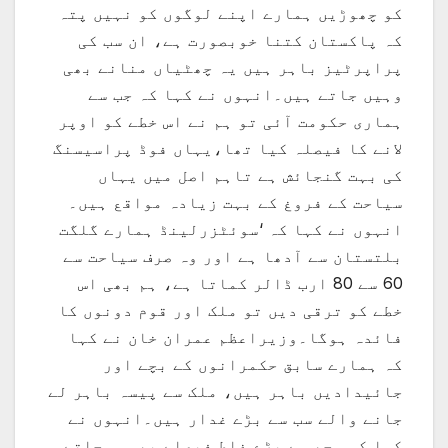
کو چھوڑیں ہمارے اپنے لوگوں کو نہیں پتہ
کہ پاکستان کتنا خوبصورت ہے، ان سب کی
پراپرٹیز باہر ہیں یہ چھٹیاں منانے بھی
وہیں جاتے ہیں۔انہوں نے کہا کہ جب سے
ہماری حکومت آئی تو ہم نے اس خطے کو اوپر
لانے کا فیصلہ کیا تھا،یہاں فوڈ پراسیسنگ
کی بہت گنجائش ہے تاہم اصل میں یہاں
سیاحت کے فروغ کے بہت زیادہ مواقع ہیں۔
انہوں نے کہا کہ ‘سوئٹزرلینڈ ہمارے گلگت
بلتستان سے آدھا ہے اور وہ صرف سیاحت سے
60 سے 80 ارب ڈالر کماتا ہے، ہم بھی اس
خطے کو ترقی دیں تو ملک اور قوم دونوں کا
فائدہ ہوگا۔وزیراعظم عمران خان نے کہا
کہ ہمارے سابق حکمرانوں کے بچے اور
جائیدادیں باہر ہیں، ملک سے پیسہ باہر لے
جانے والے سب سے بڑے غدار ہیں۔انہوں نے
کہا کہ مجھ سے بڑے غلط فیصلے بھی ہوجاتے