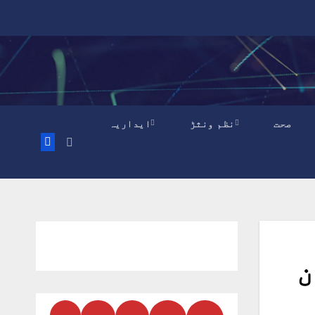
صحت
نظم ونثڑ
ایداریہ
ن