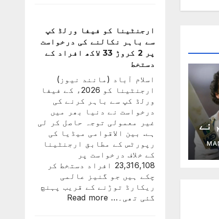
رونالڈو
اور
جارجینا
ارجنٹینا کو فیفا ورلڈ کپ
روڈریگز
سے باہر نکالنے کی درخواست
کی
پر 2 کروڑ 33 لاکھ افراد کے
شادی
دستخط
کی
اسلام آباد (مانند نیوز)
تاریخ
ارجنٹینا کو 2026ء کے فیفا
سامنے
ورلڈ کپ سے باہر کرنے کی
آ
درخواست نے دنیا بھر میں
گئی
غیر معمولی توجہ حاصل کر لی
 نے
ہے. بین الاقوامی میڈیا کی
رڈ
رپورٹس کے مطابق ارجنٹینا
MA
کے خلاف درخواست پر
23,316,108 افراد دستخط کر
چکے ہیں جو گنیز عالمی
ریکارڈ توڑنے کے قریب پہنچ
:
گئی تھی۔…
Read more
ارجنٹینا
کو