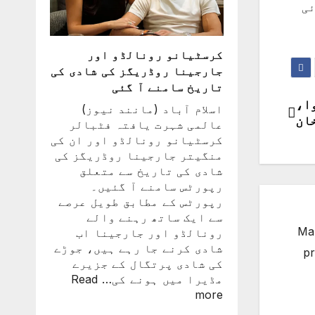
ئی
کرسٹیانو رونالڈو اور
جارجینا روڈریگز کی شادی کی
تاریخ سامنے آ گئی
ا،
اسلام آباد (مانند نیوز)
ان
عالمی شہرت یافتہ فٹبالر
کرسٹیانو رونالڈو اور ان کی
منگیتر جارجینا روڈریگز کی
شادی کی تاریخ سے متعلق
رپورٹس سامنے آ گئیں۔
رپورٹس کے مطابق طویل عرصے
سے ایک ساتھ رہنے والے
Man
رونالڈو اور جارجینا اب
شادی کرنے جا رہے ہیں، جوڑے
pr
کی شادی پرتگال کے جزیرے
مڈیرا میں ہونے کی…
Read
:
more
کرسٹیانو