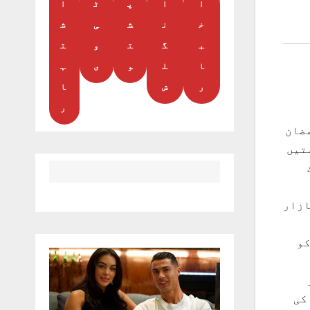
ا
ا
پ
ٹ
ا
خ
ن
ش
ی
ش
ب
گ
ت
و
ت
ا
ل
و
ی
ہ
ر
ش
ا
ر
ضان
تیں
ازار
کو
کی