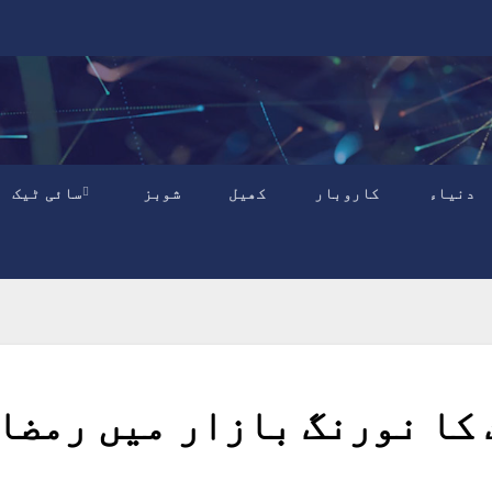
دنیاء
کاروبار
کھیل
شوبز
سائی ٹیک
 کا نورنگ بازار میں رمضا