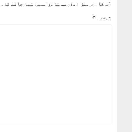
آپ کا ای میل ایڈریس شائع نہیں کیا جائے گا۔
تبصرہ
*