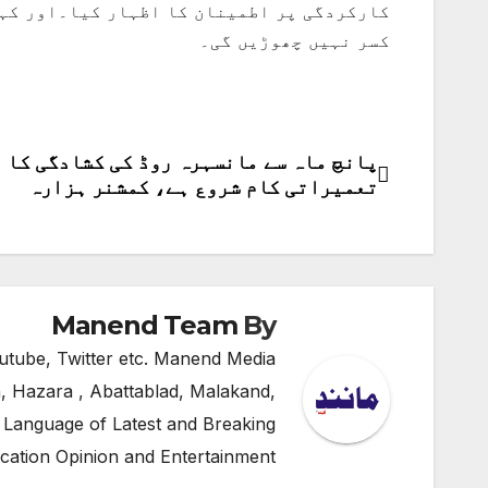
کارکردگی پر اطمینان کا اظہار کیا۔اور کہا
کسر نہیں چھوڑیں گی۔
پانچ ماہ سے مانسہرہ روڈ کی کشادگی کا
پوسٹوں
تعمیراتی کام شروع ہے، کمشنر ہزارہ
کی
نیویگیشن
Manend Team
By
utube, Twitter etc. Manend Media
, Hazara , Abattablad, Malakand,
 Language of Latest and Breaking
cation Opinion and Entertainment