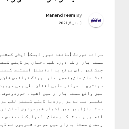
Manend Team
By
مئی 5, 2021
سرائے نورنگ (مانند نیوز ڈیسک) ڈپٹی کمشنر
سستا بازار کا دورہ کیا۔جہاں پر ڈپٹی کمشن
چیک کیں ۔اس موقع پر ایڈیشنل اسسٹنٹ کمشنر
فوڈامان خان،تحصیلدار نورنگ قیانوس خان،ف
سینٹری انسپکٹر حاجی آفنان علی بھی موجود
میں واقع سستا بازار میں اشیاء خوردونوش ک
یقینی بنانے پر زوردیا ڈپٹی کمشنر لکی مرو
سستابازاروں میں اشیاء خوردونوش آسان نرخ 
اٹھارہی ہے تاکہ رمضان المبارک کے مقدس مہی
رمضان سستا بازار میں موجود شہریوں نے ڈپٹ