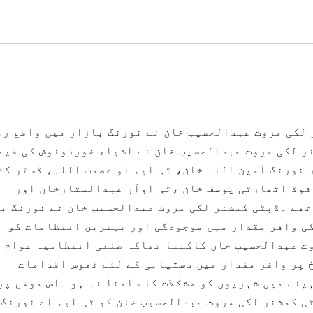
 لکی مروت عبدالحسیب خان نے نورنگ بازار میں واقع رم
ر لکی مروت عبدالحسیب خان نے اشیاء خوردونوش کی قیم
 نورنگ آمین اللہ خان، ٹی ایم او عصمت اللہ، ڈسٹر کٹ
وڈ اتھارٹی یوسف خان ،ٹی اوآر عبدالستارخان اور
تھے ۔ڈپٹی کمشنر لکی مروت عبدالحسیب خان نے نورنگ ب
ی وافر مقدار میں موجودگی اور بہترین انتظامات کو
ت عبدالحسیب خان کاکہنا تھاکہ ضلعی انتظامیہ عوام 
پر وافر مقدار میں دستیابی کے لئے ٹھوس اقدامات
نے میں شہریوں کو مشکلات کا سامنا نہ ہو ۔اس موقع پر
ی کمشنر لکی مروت عبدالحسیب خان کو ٹی ایم اے نورنگ 