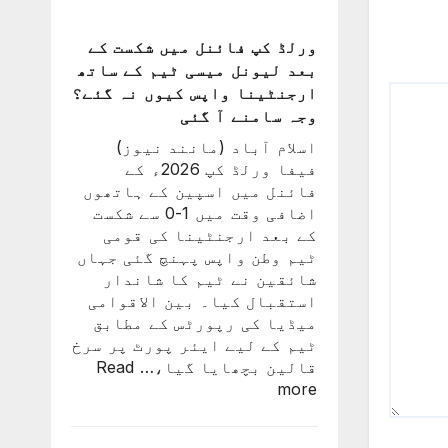
فیفا
ورلڈ
ورلڈ کپ فائنل میں شکست کے
کپ
بعد لیونل میسی ٹیم کے ساتھ
سے
ارجنٹینا واپس کیوں نہ گئے؟
باہر
وجہ سامنے آ گئی
نکالنے
اسلام آباد (مانند نیوز)
کی
فیفا ورلڈ کپ 2026ء کے
درخواست
فائنل میں اسپین کے ہاتھوں
پر
اضافی وقت میں 1-0 سے شکست
2
کے بعد ارجنٹینا کی قومی
کروڑ
ٹیم وطن واپس پہنچ گئی جہاں
33
شائقین نے ٹیم کا شاندار
لاکھ
استقبال کیا۔ بین الاقوامی
افراد
میڈیا کی رپورٹس کے مطابق
کے
ٹیم کے لیے ایئر پورٹ پر سرخ
دستخط
قالین بچھایا گیا،…
Read
:
more
ورلڈ
کپ