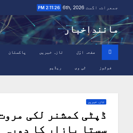
Ski
جمعرات. اگست 6th, 2026
2:11:27 PM
t
conten
ماننداخبار
صفحہ اوّل
تازہ خبریں
پاکستان
فوٹوز
ٹی وی
ریڈیو
تازہ خبریں
ڈپٹی کمشنر لکی مروت
سستا بازار کا دورہ