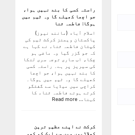
فائنل
میں
راستہ کسی کا بند نہیں ہوا،
شکست
جو اچھا کھیلے گا وہ ٹیم میں
کے
ہوگا: فاطمہ ثنا
بعد
اسلام آباد (مانند نیوز)
لیونل
پاکستان ویمنز کرکٹ ٹیم کی
میسی
کپتان فاطمہ ثناء نے کہا ہے
ٹیم
کہ جو گزر گیا وہ ماضی ہو
کے
چکا، اب ساری توجہ سری لنکا
ساتھ
کی سیریز پر ہے۔ راستہ کسی
ارجنٹینا
کا بند نہیں ہوا، جو اچھا
واپس
کھیلے گا وہ ٹیم میں ہوگا۔
کیوں
کراچی میں میڈیا سے گفتگو
نہ
کرتے ہوئے فاطمہ ثناء کا
گئے؟
:
کہنا…
Read more
وجہ
راستہ
سامنے
کسی
آ
۔
کا
گئی
بند
کرکٹ نے اپنے عظیم ترین
نہیں
کھلاڑیوں میں سے ایک کو کھو