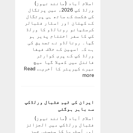
اسلام آباد (مانند نیوز)
سے
ورلڈ کپ 2026ء میں پرتگال
ایک
کی شکست کے ساتھ ہی پرتگال
کو
کے کپتان اور اسٹار فٹبالر
کھو
کرسٹیانو رونالڈو کا ورلڈ
دیا:
کپ کا سفر اختتام پذیر ہو
بابر
گیا۔ رونالڈو نے تصدیق کی
اعظم
ہے کہ اسپین کے خلاف فیفا
ورلڈ کپ کے پری کوارٹر
فائنل میں کھیلا گیا میچ
میرے کیریئر کا آخری…
Read
:
more
پرتگال
کی
شکست
کیساتھ
ایران کی ٹیم فٹبال ورلڈکپ
رونالڈو
سے باہر ہوگئی
کا
اسلام آباد (مانند نیوز)
ورلڈ
فٹبال ورلڈکپ میں الجزائز
کپ
اور آسٹریا کا سنسنی خیز