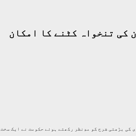
 کی تنخواہ کٹنے کا امکان
ی کی بڑھتی شرح کو مدِنظر رکھتے ہوئے حکومت نے ایک سخت 