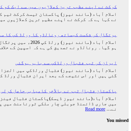
کرکٹ نے اپنے عظیم ترین کھلاڑیوں میں سے ایک کو ک
اسلام آباد (مانند نیوز) پاکستان ٹیسٹ کرکٹ ٹیم ک
نے کہا ہے کہ کرکٹ نے اپنے عظیم ترین کھلاڑیوں م
پرتگال کی شکست کیساتھ رونالڈو کا ورلڈ کپ کا سف
اسلام آباد (مانن
ہو گیا۔ رونالڈو نے تصدیق کی ہے کہ اسپین کے خلاف
ایران کی ٹیم فٹبال ورلڈکپ سے باہر ہوگئی
گئی ہیں اور اس نتیجے کے بعد ایران فٹبال ورلڈ کپ سے 
پاکستان فٹبال ٹیم نے بالآخر کامیابی حاصل کرلی
:
نے…
Read more
پاکستان
فٹبال
You missed
ٹیم
نے