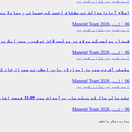
اہم خبریں
تازہ خبریں
بالآخر
کامیابی
اسلام آباد: عدالت نے مشتاق احمد کے جسمانی ریمانڈ میں 4 روز کی توسیع کر
حاصل
کرلی
06 اگست, 2026
Manend Team
اہم خبریں
تازہ خبریں
شہداء پولیس کے موقع پر پولیس لائن نوشہرہ میں ایک پر
06 اگست, 2026
Manend Team
اہم خبریں
تازہ خبریں
پلیئر آف دی سیریز ایوارڈ، بابر اعظم نے عمران خان ک
06 اگست, 2026
Manend Team
اہم خبریں
تازہ خبریں
نئے مالی سال کے پہلے ماہ برآمدات میں 31.09 فیصد اضافہ، ادارہ شماریات
06 اگست, 2026
Manend Team
ہمارے دیگر سائٹس