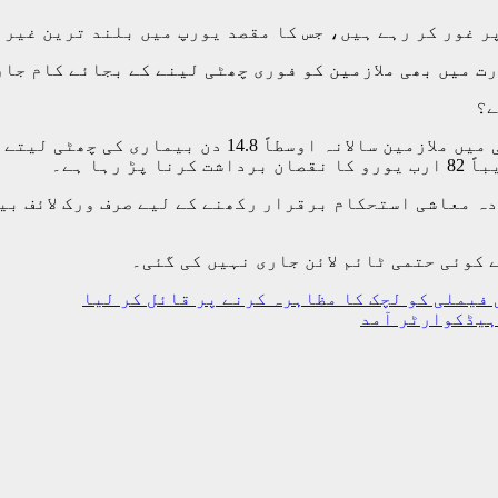
 غور کر رہے ہیں، جس کا مقصد یورپ میں بلند ترین غیر ح
ت میں بھی ملازمین کو فوری چھٹی لینے کے بجائے کام جار
ے؟
ہا ہے۔
ے کوئی حتمی ٹائم لائن جاری نہیں کی گئی۔
 فیملی کو لچک کا مظاہرہ کرنے پر قائل کر لیا
ہیڈکوارٹر آمد