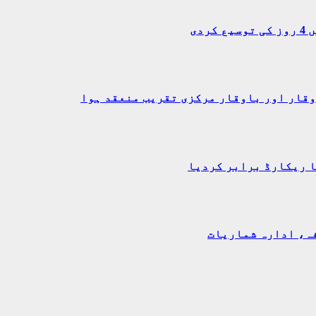
دی
وقار اور باوقار مرکزی تقریب منعقد ہوا
ا ریکارڈ برابر کردیا