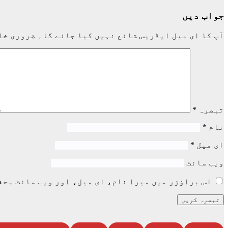
جواب دیں
آپ کا ای میل ایڈریس شائع نہیں کیا جائے گا۔
ضروری خا
تبصرہ
*
نام
*
ای میل
*
ویب‌ سائٹ
اس براؤزر میں میرا نام، ای میل، اور ویب سائٹ محف