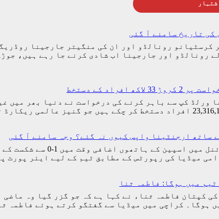
شتہار
کی تاریخ سامنے آ گئی
ر کرسٹیانو رونالڈو اور ان کی منگیتر جارجینا روڈریگز
ے رونالڈو اور جارجینا اب شادی کرنے جا رہے ہیں، جوڑ
راد کے دستخط
(مانند نیوز) ارجنٹینا کو 2026ء کے فیفا ورلڈ کپ سے باہر کرنے کی درخواست 
ے ساتھ ارجنٹینا واپس کیوں نہ گئے؟ وجہ سامنے آ گئی
اسلام آباد (مانند نیوز) فیفا 
امی میڈیا کی رپورٹس کے مطابق ٹیم کے لیے ایئر پورٹ 
ٹیم میں ہوگا: فاطمہ ثنا
کی کپتان فاطمہ ثناء نے کہا ہے کہ جو گزر گیا وہ ماضی 
یں ہوگا۔ کراچی میں میڈیا سے گفتگو کرتے ہوئے فاطمہ ث