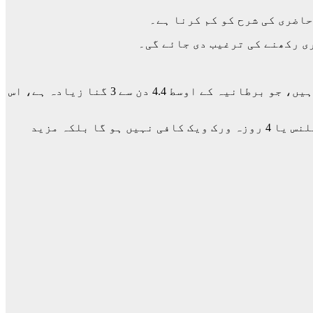
اضری کی شرح کو کم کرنا ہے۔
ی رکھنے کی ترغیب دی جائے گی۔
جرمن انسٹی ٹیوٹ فار اکنامی کی رپورٹ کے مطابق جرمنی میں ملازمین سالانہ اوسطاً 14.8 دن بیماری کی چھٹی لیتے ہیں، جو برطانیہ کے اوسط 4.4 دن سے 3 گنا زیادہ ہے، اس
اپنی ایک حالیہ تقریر میں فریڈرچ مرز نے کہا کہ موجودہ معاشی استحکام برقرار رکھنے کے لیے صرف ورک لائف بیلنس یا 4 روزہ ورک ویک کافی نہیں ہو گا بلکہ مزید