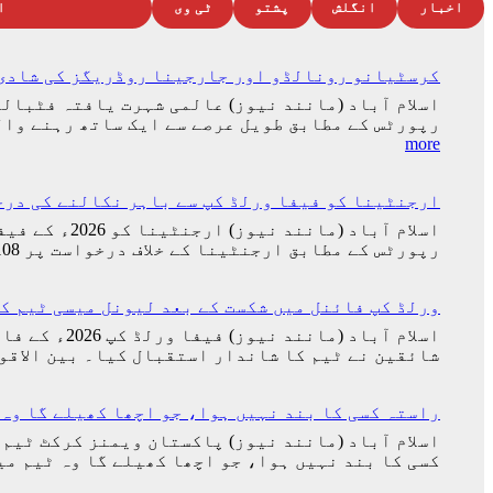
اخبار
انگلش
پشتو
ٹی وی
ا
کرسٹیانو رونالڈو اور جارجینا روڈریگز کی شادی 
اسلام آباد (مانند نیوز) عالمی شہرت یافتہ فٹبال
رپورٹس کے مطابق طویل عرصے سے ایک ساتھ رہنے وال
:
more
کرسٹیانو
رونالڈو
ارجنٹینا کو فیفا ورلڈ کپ سے باہر نکالنے کی درخواست پر 2 کروڑ 33 لاکھ اف
اور
جارجینا
اسلام آباد 
روڈریگز
رپورٹس کے مطابق ارجنٹینا کے خلاف درخواست پر 23,316,108 افراد دستخط کر چکے ہیں جو گنیز عالمی ریکارڈ توڑنے کے قریب پہنچ گئی تھی۔…
کی
شادی
کی
ورلڈ کپ فائنل میں شکست کے بعد لیونل میسی ٹیم ک
تاریخ
سامنے
شائقین نے ٹیم کا شاندار استقبال کیا۔ بین الاقو
آ
گئی
راستہ کسی کا بند نہیں ہوا، جو اچھا کھیلے گا وہ 
اسلام آباد (مانند نیوز) پاکستان ویمنز کرکٹ ٹیم 
کسی کا بند نہیں ہوا، جو اچھا کھیلے گا وہ ٹیم م