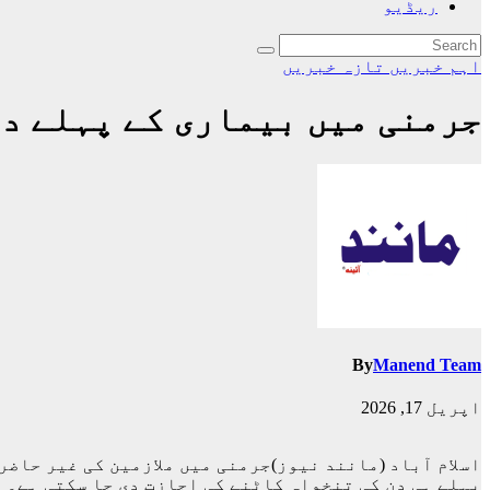
ریڈیو
اہم خبریں
تازہ خبریں
جرمنی میں بیماری کے پہلے دن
By
Manend Team
اپریل 17, 2026
اسلام آباد (مانند نیوز)جرمنی میں ملازمین کی غیر حاضر
پہلے ہی دن کی تنخواہ کاٹنے کی اجازت دی جا سکتی ہے۔