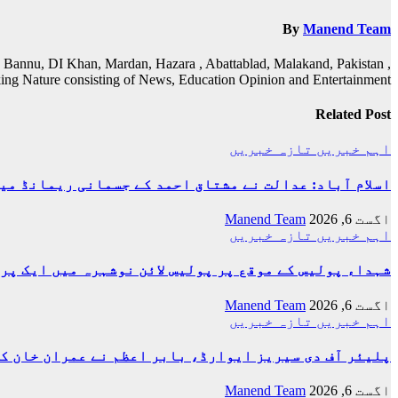
By
Manend Team
 Bannu, DI Khan, Mardan, Hazara , Abattablad, Malakand, Pakistan ,
ing Nature consisting of News, Education Opinion and Entertainment
Related Post
اہم خبریں
تازہ خبریں
اسلام آباد: عدالت نے مشتاق احمد کے جسمانی ریمانڈ میں 4 روز کی توسیع کر
اگست 6, 2026
Manend Team
اہم خبریں
تازہ خبریں
شہداء پولیس کے موقع پر پولیس لائن نوشہرہ میں ایک پر
اگست 6, 2026
Manend Team
اہم خبریں
تازہ خبریں
پلیئر آف دی سیریز ایوارڈ، بابر اعظم نے عمران خان ک
اگست 6, 2026
Manend Team