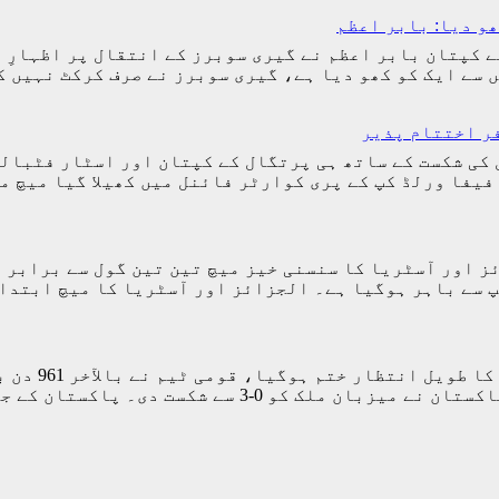
ھو دیا: بابر اعظم
ے کپتان بابر اعظم نے گیری سوبرز کے انتقال پر اظہارِ 
یں سے ایک کو کھو دیا ہے، گیری سوبرز نے صرف کرکٹ نہیں
ر اختتام پذیر
د نیوز) ورلڈ کپ 2026ء میں پرتگال کی شکست کے ساتھ ہی پرتگال کے کپتان
 فیفا ورلڈ کپ کے پری کوارٹر فائنل میں کھیلا گیا میچ
باہر ہوگیا ہے۔ الجزائز اور آسٹریا کا میچ ابتدائی 60 منٹ 
اسلام آباد(
میں جاری ڈائمنڈ جوبلی چار ملکی ٹورنامنٹ میں پاکستا