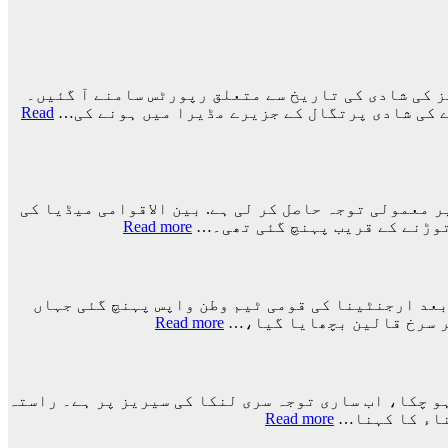
 کی شادی کی تاریخ سے متعلق رپورٹس سامنے آ گئیں۔
ے کی شادی پرتگال کے جزیرے مڈیرا میں ہونے کی…
Read
نے دنیا بھر میں غیر معمولی توجہ حاصل کر لی ہے. بین الاقوامی میڈیا کی
:
Read more
ارجنٹینا
کو
فیفا
ورلڈ
ورلڈ کپ 2026ء کے فائنل میں اسپین کے ہاتھوں اضافی وقت میں 1-0 سے شکست کے بعد ارجنٹینا کی قومی ٹیم وطن واپس پہنچ گئی جہاں
کپ
:
پر سرخ قالین بچھایا گیا،…
Read more
سے
ورلڈ
باہر
کپ
نکالنے
فائنل
کی
میں
ہو چکا، اب ساری توجہ سری لنکا کی سیریز پر ہے۔ راستہ
درخواست
شکست
:
ناء کا کہنا…
Read more
پر
کے
راستہ
2
بعد