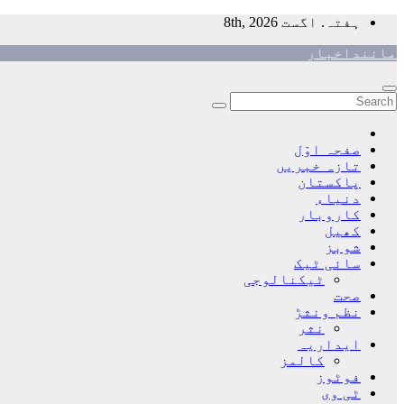
Skip
ہفتہ. اگست 8th, 2026
to
ماننداخبار
content
صفحہ اوّل
تازہ خبریں
پاکستان
دنیاء
کاروبار
کھیل
شوبز
سائی ٹیک
ٹیکنالوجی
صحت
نظم ونثڑ
نثر
ایداریہ
کالمز
فوٹوز
ٹی وی