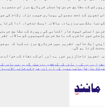
رپورٹس کے مطابق جرمن چانسلر فریڈرچ مرز اس منصوبے پر
اس تجویز کے تحت معمولی بیماری جیسے نزلہ زکام کی صور
کونسا ملک سب سے زیادہ سالانہ اوسط تنخواہ ادا کرتا ہ
بڑھتی غیر حاضری کے باعث جرمن کمپنیوں کو سالانہ تقریباً 82 ارب یورو کا نقصان برداشت کرنا پڑ ر
محنت کرنا ہو گی۔
یہ تجویز تاحال زیرِ غور ہے اور اس کے نفاذ کے حوالے س
پوسٹوں
بشریٰ بی بی کی رہائی کی کوشش، بیرسٹر گوہر نے بانی کی
فیلڈ مارشل عاصم منیر کی ایرانی فوج کے خاتم الانبیا 
کی
نیویگیشن