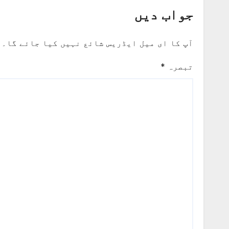
تقسیم
جواب دیں
آپ کا ای میل ایڈریس شائع نہیں کیا جائے گا۔
تبصرہ
*