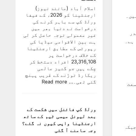
کی
اسلام آباد (مانند نیوز)
تاریخ
ارجنٹینا کو 2026ء کے فیفا
یں۔
سامنے
ورلڈ کپ سے باہر کرنے کی
آ
درخواست نے دنیا بھر میں
گئی
اندر
غیر معمولی توجہ حاصل کر لی
ہے. بین الاقوامی میڈیا کی
رپورٹس کے مطابق ارجنٹینا
کے خلاف درخواست پر
23,316,108 افراد دستخط کر
چکے ہیں جو گنیز عالمی
ریکارڈ توڑنے کے قریب پہنچ
:
گئی تھی۔…
Read more
وسعت
ارجنٹینا
کو
فیفا
ورلڈ
ورلڈ کپ فائنل میں شکست کے
کپ
بعد لیونل میسی ٹیم کے ساتھ
سے
ارجنٹینا واپس کیوں نہ گئے؟
جبکہ
باہر
وجہ سامنے آ گئی
نکالنے