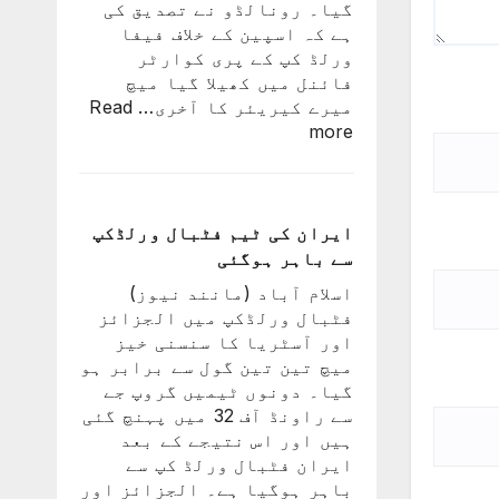
گیا۔ رونالڈو نے تصدیق کی
اعظم
ہے کہ اسپین کے خلاف فیفا
ورلڈ کپ کے پری کوارٹر
فائنل میں کھیلا گیا میچ
میرے کیریئر کا آخری…
Read
:
more
پرتگال
کی
شکست
کیساتھ
ایران کی ٹیم فٹبال ورلڈکپ
رونالڈو
سے باہر ہوگئی
کا
اسلام آباد (مانند نیوز)
ورلڈ
فٹبال ورلڈکپ میں الجزائز
کپ
اور آسٹریا کا سنسنی خیز
کا
میچ تین تین گول سے برابر ہو
سفر
گیا۔ دونوں ٹیمیں گروپ جے
اختتام
سے راونڈ آف 32 میں پہنچ گئی
پذیر
ہیں اور اس نتیجے کے بعد
ایران فٹبال ورلڈ کپ سے
باہر ہوگیا ہے۔ الجزائز اور