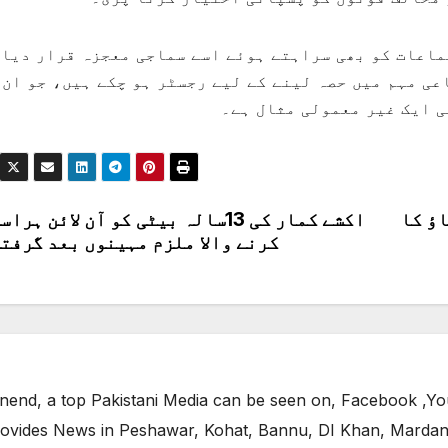
ماعات کو بھی سراہتے ہوئے اسے سماجی معجزہ قرار دیا 
 قومی دفاعی مہم میں حصہ لینے کے لیے رجسٹر ہو چکے ہیں، جو ان
ی ایک غیر معمولی مثال ہے۔
اؤ کا
اکشے کمار کی 13سالہ بیٹی کو آن لائن ہرا
کرنے والا ملزم مہینوں بعد گرفت
end, a top Pakistani Media can be seen on, Facebook ,Yo
ovides News in Peshawar, Kohat, Bannu, DI Khan, Mardan