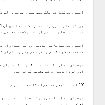
انہوں نے کہا کہ ملک میں تیار ہونے والے تم
ب
تیار کیے جا رہے ہیں اور یہ صلاحیت دفاعی شعبے میں 25 سال سے زائد عرصے کی سرمایہ کا
انہوں نے بتایا کہ ہتھیاروں کی پیداوار مل
تنصیبات کو نقصان پہنچے تو بھی پیداوار کا
ترجمان نے کہا کہ تقری
اور خود انحصاری کی عکاسی کرتی ہے۔
’10 اے بم‘ کبھی مذاکرات کا حصہ نہیں رہے: ایران
ترجمان نے آبنائے ہرمز کے حوالے سے ایران 
ان کے مطابق خلیج عمان میں متعدد مواقع پر