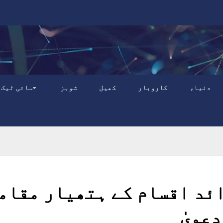
دنیاء
کاروبار
کھیل
شوبز
سائی ٹیک
ار سے زائد اقسام کے ہتھیار مقام
عویٰ