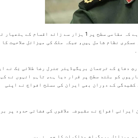
اسلام آباد (مانند نیوز)ایران نے دعویٰ کیا ہے کہ مقامی سطح پر 1 ہزار سے زائد اقسام کے ہتھ
عسکری نظام شامل ہیں، جبکہ ملک کی میزائل صلاحیت کا 
۔
ِ دفاع کے ترجمان بریگیڈیئر جنرل رضا طلائی نِک نے ای
ریوں کو بلند سطح پر قرار دیا ہے، تاہم انہوں نے کہا
تھ کشیدگی کے دوران بھی ایران کی مسلح افواج نے اپنی
 ایرانی افواج نے مقبوضہ علاقوں کی فضائی حدود پر بر
ر، میزائل پروگرام مذاکرات کا حصہ نہیں