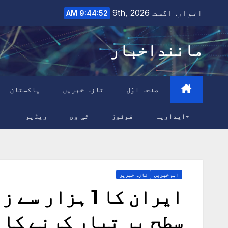
Ski
اتوار. اگست 9th, 2026
9:44:53 AM
t
conten
ماننداخبار
صفحہ اوّل
تازہ خبریں
پاکستان
ایداریہ
فوٹوز
ٹی وی
ریڈیو
اہم خبریں
تازہ خبریں
ایران کا 1 ہز
سطح پر تیار کرنے کا د