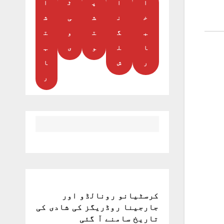
ا
ا
پ
ٹ
ا
خ
ن
ش
ی
ش
ب
گ
ت
و
ت
ا
ل
و
ی
ہ
ر
ش
ا
ر
کرسٹیانو رونالڈو اور
جارجینا روڈریگز کی شادی کی
تاریخ سامنے آ گئی