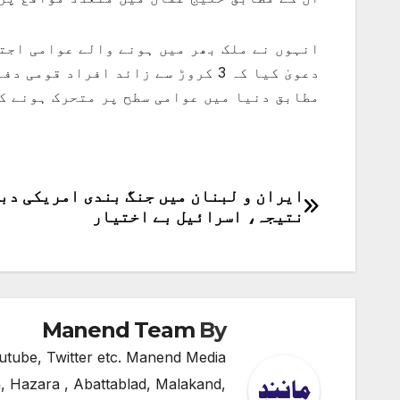
انہوں نے ملک بھر میں ہونے والے عوامی اجت
دعویٰ کیا کہ 3 کروڑ سے زائد افراد
مطابق دنیا میں عوامی سطح پر متحرک ہونے ک
ایران و لبنان میں جنگ بندی امریکی دب
پوسٹوں
نتیجہ، اسرائیل بے اختیار
کی
نیویگیشن
Manend Team
By
utube, Twitter etc. Manend Media
, Hazara , Abattablad, Malakand,