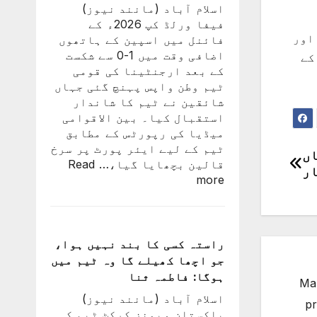
اسلام آباد (مانند نیوز)
کی
فیفا ورلڈ کپ 2026ء کے
درخواست
اور
فائنل میں اسپین کے ہاتھوں
پر
اضافی وقت میں 1-0 سے شکست
 کے
2
کے بعد ارجنٹینا کی قومی
کروڑ
ٹیم وطن واپس پہنچ گئی جہاں
33
شائقین نے ٹیم کا شاندار
لاکھ
استقبال کیا۔ بین الاقوامی
افراد
میڈیا کی رپورٹس کے مطابق
کے
ٹیم کے لیے ایئر پورٹ پر سرخ
دستخط
ساں
قالین بچھایا گیا،…
Read
ار
:
more
ورلڈ
کپ
فائنل
میں
راستہ کسی کا بند نہیں ہوا،
شکست
جو اچھا کھیلے گا وہ ٹیم میں
کے
ہوگا: فاطمہ ثنا
Man
بعد
اسلام آباد (مانند نیوز)
لیونل
pr
پاکستان ویمنز کرکٹ ٹیم کی