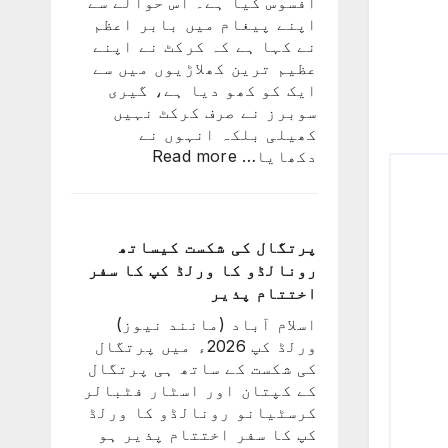
افسوس کیا ہے۔ اس حوالے سے
ٹیم
اپنے پیغام میں بابر اعظم
میں
نے کہا ہے کہ کرکٹ نے اپنے
ہوگا:
عظیم ترین کھلاڑیوں میں سے
فاطمہ
ایک کو کھو دیا ہے، گیری
ثنا
سوبرز نے صرف کرکٹ نہیں
کھیلی بلکہ انہوں نے
:
دکھایا…
Read more
کرکٹ
نے
اپنے
عظیم
پرتگال کی شکست کیساتھ
ترین
رونالڈو کا ورلڈ کپ کا سفر
کھلاڑیوں
اختتام پذیر
میں
اسلام آباد (مانند نیوز)
سے
ورلڈ کپ 2026ء میں پرتگال
ایک
کی شکست کے ساتھ ہی پرتگال
کو
کے کپتان اور اسٹار فٹبالر
کھو
کرسٹیانو رونالڈو کا ورلڈ
دیا:
کپ کا سفر اختتام پذیر ہو
بابر