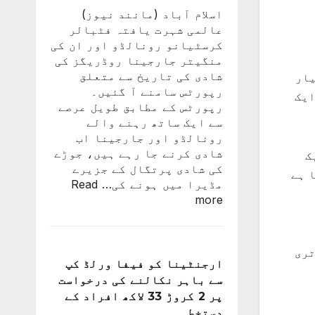
اسلام آباد (مانند نیوز)
عالمی شہرت یافتہ فٹبالر
کرسٹیانو رونالڈو اور ان کی
منگیتر جارجینا روڈریگز کی
شادی کی تاریخ سے متعلق
یار تیار
رپورٹس سامنے آ گئیں۔
ایک
رپورٹس کے مطابق طویل عرصے
سے ایک ساتھ رہنے والے
رونالڈو اور جارجینا اب
شادی کرنے جا رہے ہیں، جوڑے
ک
کی شادی پرتگال کے جزیرے
 ہے
مڈیرا میں ہونے کی…
Read
:
more
کرسٹیانو
رونالڈو
اور
تری
جارجینا
ارجنٹینا کو فیفا ورلڈ کپ
روڈریگز
سے باہر نکالنے کی درخواست
کی
پر 2 کروڑ 33 لاکھ افراد کے
شادی
دستخط