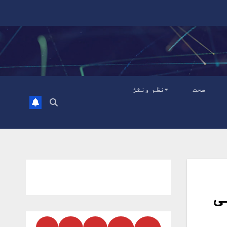
صحت
نظم ونثڑ
ی