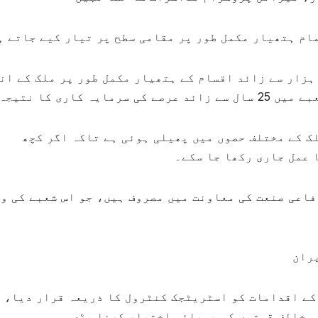
ام ہتھیار مکمل طور پر مقامی سطح پر تیار کیے جاتے ہ
ریگیڈیئر جنرل رضا طلائی نِک کے مطابق آج 1 ہزار سے زائد اقسام کے ہتھیار مکمل طور پر ملک کے 
ری کا نتیجہ ہے۔
ک کے مختلف حصوں میں پھیلی ہوئی ہے تاکہ اگر کچھ
 عمل جاری رکھا جا سکے۔
باً 9 ہزار کمپنیاں دفاعی صنعت کی معاونت میں مصروف ہیں، جو اس شعبے کی 
کے اقدامات کو اسٹریٹجک کنٹرول کا ذریعہ قرار دیا، 
 مخالف قوتوں کو پسپائی اختیار کرنا پڑی۔