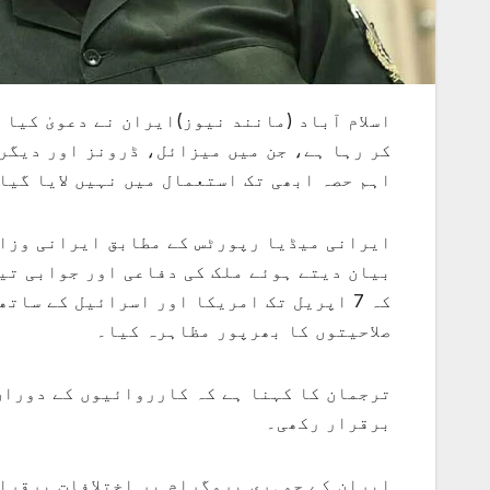
کر رہا ہے، جن میں میزائل، ڈرونز اور دیگر 
اہم حصہ ابھی تک استعمال میں نہیں لایا گیا
ایرانی میڈیا رپورٹس کے مطابق ایرانی وزارت
بیان دیتے ہوئے ملک کی دفاعی اور جوابی تیا
کہ 7 اپریل تک امریکا اور اسرائیل کے سا
صلاحیتوں کا بھرپور مظاہرہ کیا۔
ترجمان کا کہنا ہے کہ کارروائیوں کے دوران
برقرار رکھی۔
ایران کے جوہری پروگرام پر اختلافات برقرا