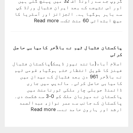
گروپ جے سے راونڈ آف 32 میں پہنچ گئی ہیں
کا
اور اس نتیجے کے بعد ایران فٹبال ورلڈ کپ
سفر
سے باہر ہوگیا ہے۔ الجزائز اور آسٹریا کا
اختتام
:
میچ ابتدائی 60 منٹ تک…
Read more
پذیر
ایران
کی
ٹیم
فٹبال
پاکستان فٹبال ٹیم نے بالآخر کامیابی حاصل
ورلڈکپ
کرلی
سے
اسلام آباد(مانند نیوز ڈیسک)پاکستان فٹبال
باہر
فینز کا طویل انتظار ختم ہوگیا، قومی ٹیم
ہوگئی
نے بالآخر 961 دن بعد فٹبال کے میدان میں
کامیابی حاصل کرلی۔ مالدیپ میں جاری
ڈائمنڈ جوبلی چار ملکی ٹورنامنٹ میں
پاکستان نے میزبان ملک کو 0-3 سے شکست دی۔
پاکستان کے جانب سے عمر نواز، عبدالصمد
:
ارشد اور ہارون حامد نے…
Read more
پاکستان
فٹبال
ٹیم