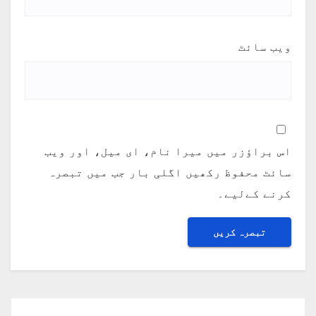
ویب‌ سائٹ
اس براؤزر میں میرا نام، ای میل، اور ویب
سائٹ محفوظ رکھیں اگلی بار جب میں تبصرہ
کرنے کےلیے۔