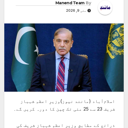
Manend Team
By
مئی 9, 2026
اسلام‌آباد (مانند نیوز)وزیرِ اعظم شہباز
شریف 23 سے 25 مئی تک چین کا دورہ کریں گے۔
ذرائع کے مطابق وزیرِ اعظم شہباز شریف کی