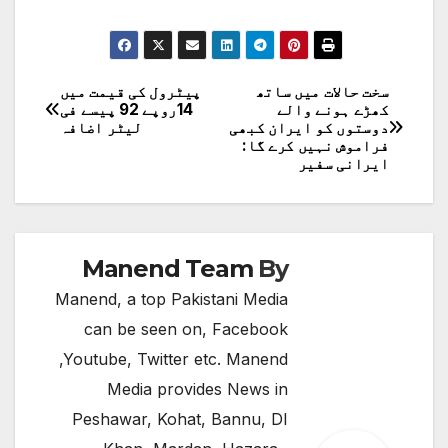
سخت حالات میں ساتھ
پیٹرول کی قیمت میں
پوسٹوں
کھڑے ہونے والے
14روپے 92 پیسے فی
دوستوں کو ایران کبھی
لیٹر اضافہ
کی
فراموش نہیں کرے گا:
ایرانی سفیر
نیویگیشن
Manend Team
By
Manend, a top Pakistani Media
can be seen on, Facebook
,Youtube, Twitter etc. Manend
Media provides News in
Peshawar, Kohat, Bannu, DI