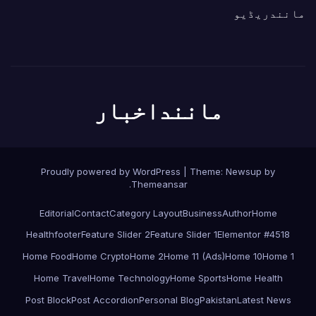
مانندریڈیو
ماننداخبار
Proudly powered by WordPress
|
Theme:
Newsup
by
.
Themeansar
Editorial
Contact
Category Layout
Business
Author
Home
Health
footer
Feature Slider 2
Feature Slider 1
Elementor #4518
Home Food
Home Crypto
Home 2
Home 11 (Ads)
Home 10
Home 1
Home Travel
Home Technology
Home Sports
Home Health
Post Block
Post Accordion
Personal Blog
Pakistan
Latest News