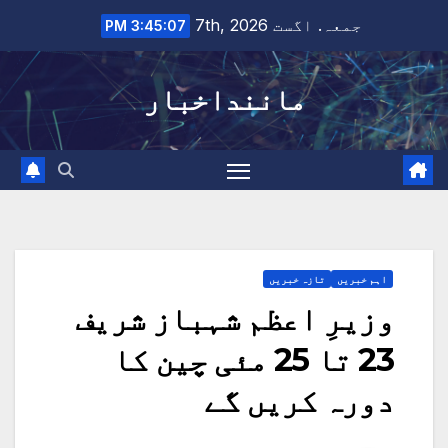
Ski
جمعہ. اگست 7th, 2026
3:45:08 PM
t
conten
ماننداخبار
اہم خبریں
تازہ خبریں
وزیرِ اعظم شہباز شریف
23 تا 25 مئی چین کا
دورہ کریں گے