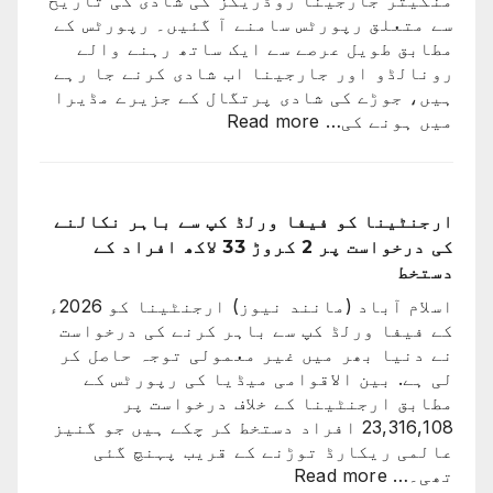
سے متعلق رپورٹس سامنے آ گئیں۔ رپورٹس کے
مطابق طویل عرصے سے ایک ساتھ رہنے والے
رونالڈو اور جارجینا اب شادی کرنے جا رہے
ہیں، جوڑے کی شادی پرتگال کے جزیرے مڈیرا
:
میں ہونے کی…
Read more
کرسٹیانو
رونالڈو
اور
جارجینا
ارجنٹینا کو فیفا ورلڈ کپ سے باہر نکالنے
روڈریگز
کی درخواست پر 2 کروڑ 33 لاکھ افراد کے
کی
دستخط
شادی
اسلام آباد (مانند نیوز) ارجنٹینا کو 2026ء
کی
کے فیفا ورلڈ کپ سے باہر کرنے کی درخواست
تاریخ
نے دنیا بھر میں غیر معمولی توجہ حاصل کر
سامنے
لی ہے. بین الاقوامی میڈیا کی رپورٹس کے
آ
مطابق ارجنٹینا کے خلاف درخواست پر
گئی
23,316,108 افراد دستخط کر چکے ہیں جو گنیز
عالمی ریکارڈ توڑنے کے قریب پہنچ گئی
:
تھی۔…
Read more