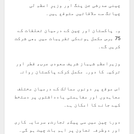
چینی صدرشی جن پنگ اور وزیرِ اعظم لی
چیانگ سے ملاقاتیں متوقع ہیں۔
وہ پاکستان اور چین کے درمیان تعلقات کے
75 برس مکمل ہونےکی تقریبات میں بھی شرکت
کریں گے۔
وزیراعظم شہباز شریف سعودی عرب، قطر اور
ترکیہ کا دورہ مکمل کرکے پاکستان روانہ
اس موقع پر دونوں ممالک کے درمیان مختلف
معاہدوں اور مفاہمتی یادداشتوں پر دستخط
کیے جانے کا امکان ہے۔
دورۂ چین میں سی پیک، تجارت، سرمایہ کاری
اور دوطرفہ تعاون پر اہم بات چیت ہو گی۔