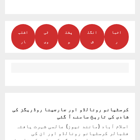
اخبا
انگل
پشت
ٹی
اشتہ
ر
ش
و
وی
ار
کرسٹیانو رونالڈو اور جارجینا روڈریگز کی
شادی کی تاریخ سامنے آ گئی
اسلام آباد (مانند نیوز) عالمی شہرت یافتہ
فٹبالر کرسٹیانو رونالڈو اور ان کی
منگیتر جارجینا روڈریگز کی شادی کی تاریخ