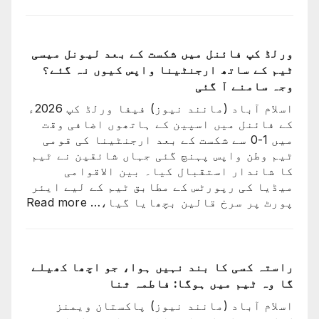
ارجنٹینا
کو
فیفا
ورلڈ
ورلڈ کپ فائنل میں شکست کے بعد لیونل میسی
کپ
ٹیم کے ساتھ ارجنٹینا واپس کیوں نہ گئے؟
سے
وجہ سامنے آ گئی
باہر
اسلام آباد (مانند نیوز) فیفا ورلڈ کپ 2026ء
نکالنے
کے فائنل میں اسپین کے ہاتھوں اضافی وقت
کی
میں 1-0 سے شکست کے بعد ارجنٹینا کی قومی
درخواست
ٹیم وطن واپس پہنچ گئی جہاں شائقین نے ٹیم
پر
کا شاندار استقبال کیا۔ بین الاقوامی
2
میڈیا کی رپورٹس کے مطابق ٹیم کے لیے ایئر
کروڑ
:
پورٹ پر سرخ قالین بچھایا گیا،…
Read more
33
ورلڈ
لاکھ
کپ
افراد
فائن
کے
میں
راستہ کسی کا بند نہیں ہوا، جو اچھا کھیلے
دستخط
شکست
گا وہ ٹیم میں ہوگا: فاطمہ ثنا
کے
اسلام آباد (مانند نیوز) پاکستان ویمنز
بعد