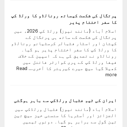
نے
ثنا
اپنے
عظیم
پرتگال کی شکست کیساتھ رونالڈو کا ورلڈ کپ
ترین
کا سفر اختتام پذیر
کھلاڑیوں
اسلام آباد (مانند نیوز) ورلڈ کپ 2026ء میں
میں
پرتگال کی شکست کے ساتھ ہی پرتگال کے
سے
کپتان اور اسٹار فٹبالر کرسٹیانو رونالڈو
ایک
کا ورلڈ کپ کا سفر اختتام پذیر ہو گیا۔
کو
رونالڈو نے تصدیق کی ہے کہ اسپین کے خلاف
کھو
فیفا ورلڈ کپ کے پری کوارٹر فائنل میں
دیا:
کھیلا گیا میچ میرے کیریئر کا آخری…
Read
بابر
:
more
اعظم
پرتگال
کی
شکست
کیساتھ
ایران کی ٹیم فٹبال ورلڈکپ سے باہر ہوگئی
رونالڈو
اسلام آباد (مانند نیوز) فٹبال ورلڈکپ میں
کا
الجزائز اور آسٹریا کا سنسنی خیز میچ تین
ورلڈ
تین گول سے برابر ہو گیا۔ دونوں ٹیمیں
کپ