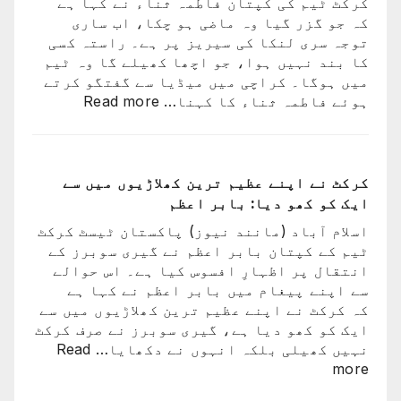
کرکٹ ٹیم کی کپتان فاطمہ ثناء نے کہا ہے
لیون
کہ جو گزر گیا وہ ماضی ہو چکا، اب ساری
میسی
توجہ سری لنکا کی سیریز پر ہے۔ راستہ کسی
ٹیم
کا بند نہیں ہوا، جو اچھا کھیلے گا وہ ٹیم
کے
میں ہوگا۔ کراچی میں میڈیا سے گفتگو کرتے
ساتھ
:
ہوئے فاطمہ ثناء کا کہنا…
Read more
ارجن
راستہ
واپس
کسی
کیوں
کا
نہ
بند
کرکٹ نے اپنے عظیم ترین کھلاڑیوں میں سے
گئے؟
نہیں
ایک کو کھو دیا: بابر اعظم
وجہ
ہوا،
سامن
اسلام آباد (مانند نیوز) پاکستان ٹیسٹ کرکٹ
جو
آ
ٹیم کے کپتان بابر اعظم نے گیری سوبرز کے
اچھا
گئی
انتقال پر اظہارِ افسوس کیا ہے۔ اس حوالے
کھیلے
سے اپنے پیغام میں بابر اعظم نے کہا ہے
گا
کہ کرکٹ نے اپنے عظیم ترین کھلاڑیوں میں سے
وہ
ایک کو کھو دیا ہے، گیری سوبرز نے صرف کرکٹ
ٹیم
نہیں کھیلی بلکہ انہوں نے دکھایا…
Read
میں
:
more
ہوگا:
کرکٹ
فاطمہ