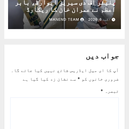
پلیئر آف دی سیریز ایوارڈ، بابر
اعظم نے عمران خان کا ریکارڈ
برابر کردیا
اگست 6, 2026
MANEND TEAM
جواب دیں
آپ کا ای میل ایڈریس شائع نہیں کیا جائے گا۔
ضروری خانوں کو
*
سے نشان زد کیا گیا ہے
تبصرہ
*