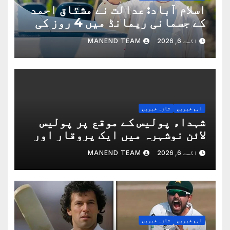
اسلام آباد: عدالت نے مشتاق احمد
کے جسمانی ریمانڈ میں 4 روز کی
توسیع کردی
اگست 6, 2026
MANEND TEAM
اہم خبریں
تازہ خبریں
شہداء پولیس کے موقع پر پولیس
لائن نوشہرہ میں ایک پروقار اور
باوقار مرکزی تقریب منعقد ہوا
اگست 6, 2026
MANEND TEAM
اہم خبریں
تازہ خبریں