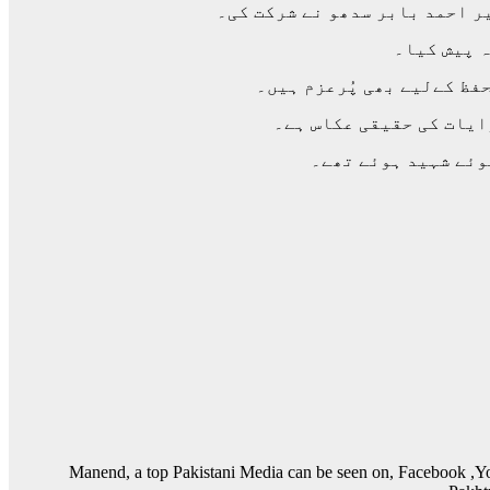
ر احمد بابر سدھو نے شرکت کی۔
ہ پیش کیا۔
فظ کےلیے بھی پُرعزم ہیں۔
ایات کی حقیقی عکاس ہے۔
وئے شہید ہوئے تھے۔
Manend, a top Pakistani Media can be seen on, Facebook ,Y