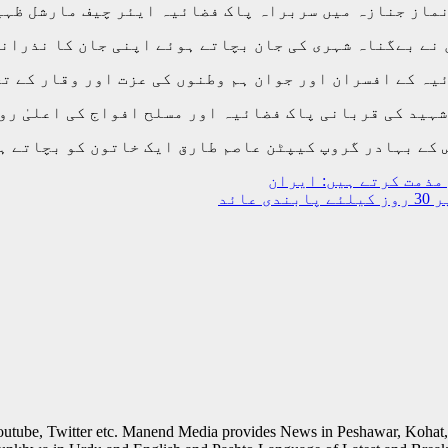
نماز جنازہ میں سربراہ پاک فضائیہ ایئر چیف مارشل ظہی
 نے بےگناہ شہری کی جان بچاتے ہوئے اپنی جان کا نذران
یہ کے افسران اور جوان ہم وطنوں کی عزت اور وقار کے تح
ہید کی قربانی پاک فضائیہ اور مسلح افواج کی اعلیٰ رو
 کے بہادر گروپ کیپٹن عاصم طارق ایک خاتون کو بچاتے ہ
مذمت کرتے ہیں: ایران
outube, Twitter etc. Manend Media provides News in Peshawar, Kohat,