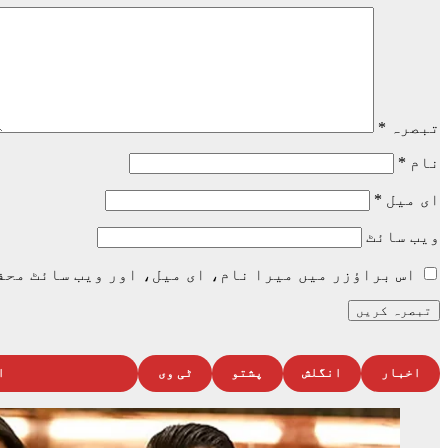
تبصرہ
*
نام
*
ای میل
*
ویب‌ سائٹ
اس براؤزر میں میرا نام، ای میل، اور ویب سائٹ محف
اخبار
انگلش
پشتو
ٹی وی
ا