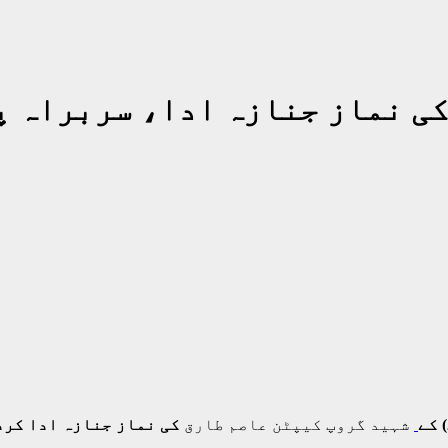
کی نماز جنازہ ادا، سربراہ پ
 کے
شہید گروپ کیپٹن عاصم طارق
کی نماز جنازہ ادا کرد