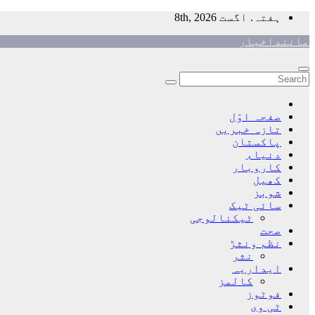
Skip
ہفتہ. اگست 8th, 2026
to
ماننداخبار
content
صفحہ اوّل
تازہ خبریں
پاکستان
دنیاء
کاروبار
کھیل
شوبز
سائی ٹیک
ٹیکنالوجی
صحت
نظم ونثڑ
نثر
ایداریہ
کالمز
فوٹوز
ٹی وی