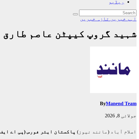
ریڈیو
اہم خبریں
تازہ خبریں
شہید گروپ کیپٹن عاصم طارق 
By
Manend Team
جولائی 8, 2026
اسلام آباد (مانند نیوز)
پاکستان ایئر فورس (پی اے ایف)