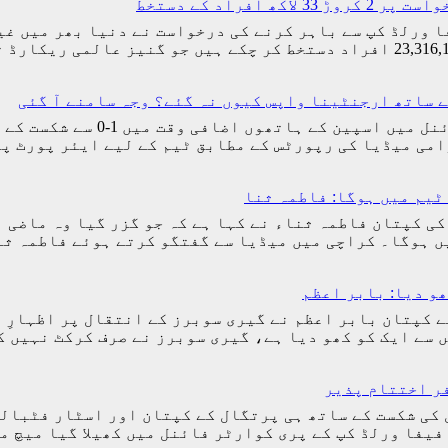
راد کے دستخط
(مانند نیوز) ارجنٹینا کو 2026ء کے فیفا ورلڈ کپ سے باہر کرنے کی درخواست 
ے ساتھ ارجنٹینا واپس کیوں نہ گئے؟ وجہ سامنے آ گئی
اسلام آباد (مانند نیوز) فیفا 
امی میڈیا کی رپورٹس کے مطابق ٹیم کے لیے ایئر پورٹ 
ٹیم میں ہوگا: فاطمہ ثنا
کی کپتان فاطمہ ثناء نے کہا ہے کہ جو گزر گیا وہ ماضی 
یں ہوگا۔ کراچی میں میڈیا سے گفتگو کرتے ہوئے فاطمہ ث
ھو دیا: بابر اعظم
ے کپتان بابر اعظم نے گیری سوبرز کے انتقال پر اظہارِ 
یں سے ایک کو کھو دیا ہے، گیری سوبرز نے صرف کرکٹ نہیں
ر اختتام پذیر
د نیوز) ورلڈ کپ 2026ء میں پرتگال کی شکست کے ساتھ ہی پرتگال کے کپتان
 فیفا ورلڈ کپ کے پری کوارٹر فائنل میں کھیلا گیا میچ