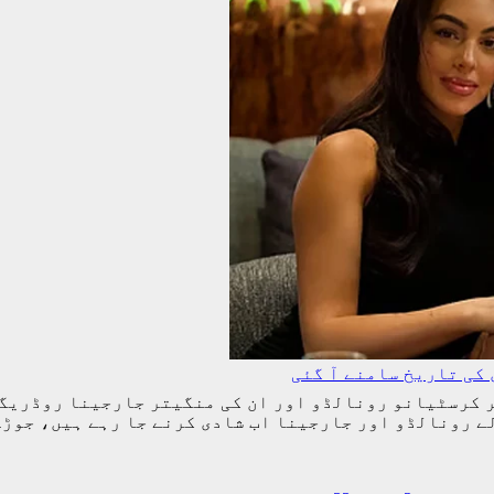
کی تاریخ سامنے آ گئی
ر کرسٹیانو رونالڈو اور ان کی منگیتر جارجینا روڈریگز
ے رونالڈو اور جارجینا اب شادی کرنے جا رہے ہیں، جوڑ