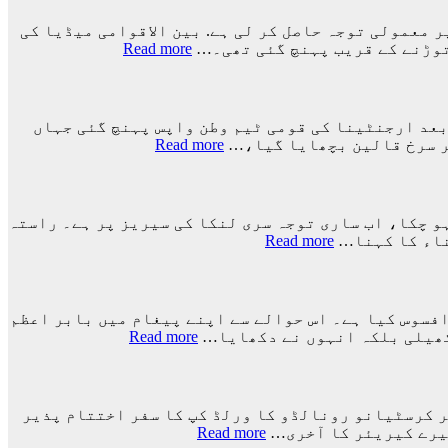
نے دنیا بھر میں غیر معمولی توجہ حاصل کر لی ہے. بین الاقوامی میڈیا کی
:
Read more
ارجنٹینا
کو
فیفا
ورلڈ
ورلڈ کپ 2026ء کے فائنل میں اسپین کے ہاتھوں اضافی وقت میں 1-0 سے شکست کے بعد ارجنٹینا کی قومی ٹیم وطن واپس پہنچ گئی جہاں
کپ
:
پر سرخ قالین بچھایا گیا،…
Read more
سے
ورلڈ
باہر
کپ
نکالنے
فائنل
کی
میں
ہو چکا، اب ساری توجہ سری لنکا کی سیریز پر ہے۔ راستہ
درخواست
شکست
:
ناء کا کہنا…
Read more
پر
کے
راستہ
2
بعد
کسی
کروڑ
لیونل
کا
33
میسی
بند
لاکھ
افسوس کیا ہے۔ اس حوالے سے اپنے پیغام میں بابر اعظم
ٹیم
نہیں
:
افراد
 کھیلی بلکہ انہوں نے دکھایا…
Read more
کے
ہوا،
کے
کرکٹ
ساتھ
جو
نے
دستخط
ارجنٹینا
اچھا
اپنے
واپس
کھیلے
عظیم
کیوں
 اور اسٹار فٹبالر کرسٹیانو رونالڈو کا ورلڈ کپ کا سفر اختتام پذیر
گا
ترین
:
نہ
 میرے کیریئر کا آخری…
Read more
وہ
کھلاڑیوں