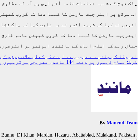
پاک فوج کے شعبہ تعلقات عامہ آئی ایس پی آر کے مطابق 
اس موقع پر ایئر چیف مارشل کا کہنا تھا کہ گروپ کیپٹن
انہوں نے کہا کہ شہید افسر نے یہ ثابت کیا کہ پاک فضائ
ایئرچیف مارشل کا کہنا تھا کہ گروپ کیپٹن عاصم طارق ش
خیال رہے کہ اسلام آباد کے نائنتھ ایونیو پر ایئرفورس
پوسٹوں
امریکا کی جانب سے عبوری معاہدے کی کھلی خلاف ورزی کی 
کرک: تمام ڈیموں پر دفعہ 144 نافذ، تفریحی سرگرمیوں پر 30 روز کیلئے پابندی عائد
کی
نیویگیشن
By
Manend Team
 Bannu, DI Khan, Mardan, Hazara , Abattablad, Malakand, Pakistan ,