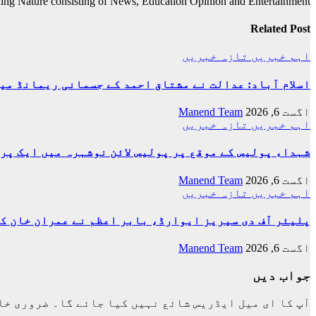
ing Nature consisting of News, Education Opinion and Entertainment
Related Post
اہم خبریں
تازہ خبریں
اسلام آباد: عدالت نے مشتاق احمد کے جسمانی ریمانڈ میں 4 روز کی توسیع کر
اگست 6, 2026
Manend Team
اہم خبریں
تازہ خبریں
شہداء پولیس کے موقع پر پولیس لائن نوشہرہ میں ایک پر
اگست 6, 2026
Manend Team
اہم خبریں
تازہ خبریں
پلیئر آف دی سیریز ایوارڈ، بابر اعظم نے عمران خان ک
اگست 6, 2026
Manend Team
جواب دیں
آپ کا ای میل ایڈریس شائع نہیں کیا جائے گا۔
ضروری خا