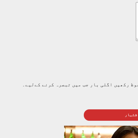
وظ رکھیں اگلی بار جب میں تبصرہ کرنے کےلیے۔
شتہار