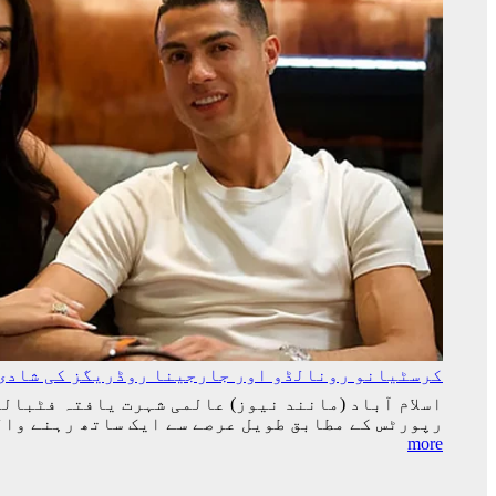
کرسٹیانو رونالڈو اور جارجینا روڈریگز کی شادی 
اسلام آباد (مانند نیوز) عالمی شہرت یافتہ فٹبال
رپورٹس کے مطابق طویل عرصے سے ایک ساتھ رہنے وال
:
more
کرسٹیانو
رونالڈو