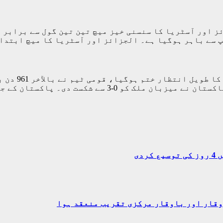
باہر ہوگیا ہے۔ الجزائز اور آسٹریا کا میچ ابتدائی 60 منٹ 
اسلام آباد(
میں جاری ڈائمنڈ جوبلی چار ملکی ٹورنامنٹ میں پاکستا
دی
وقار اور باوقار مرکزی تقریب منعقد ہوا