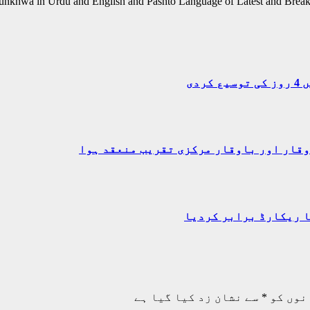
unkhwa in Urdu and English and Pashto Language of Latest and Break
دی
وقار اور باوقار مرکزی تقریب منعقد ہوا
ا ریکارڈ برابر کردیا
نوں کو
*
سے نشان زد کیا گیا ہے