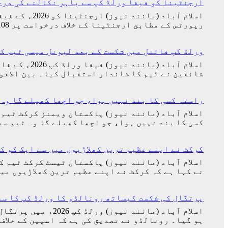
ارجنٹینا کو فیفا ورلڈ کپ سے باہر نکالنے کی درخواست پر 2 کروڑ 33 لاکھ اف
اور
جارجینا
اسلام آباد 
روڈریگز
رپورٹس کے مطابق ارجنٹینا کے خلاف درخواست پر 23,316,108 افراد دستخط کر چکے ہیں جو گنیز عالمی ریکارڈ توڑنے کے قریب پہنچ گئی تھی۔…
کی
شادی
کی
ورلڈ کپ فائنل میں شکست کے بعد لیونل میسی ٹیم ک
تاریخ
سامنے
شائقین نے ٹیم کا شاندار استقبال کیا۔ بین الاقو
آ
گئی
راستہ کسی کا بند نہیں ہوا، جو اچھا کھیلے گا وہ 
اسلام آباد (مانند نیوز) پاکستان ویمنز کرکٹ ٹیم 
کسی کا بند نہیں ہوا، جو اچھا کھیلے گا وہ ٹیم م
کرکٹ نے اپنے عظیم ترین کھلاڑیوں میں سے ایک کو ک
اسلام آباد (مانند نیوز) پاکستان ٹیسٹ کرکٹ ٹیم ک
نے کہا ہے کہ کرکٹ نے اپنے عظیم ترین کھلاڑیوں م
پرتگال کی شکست کیساتھ رونالڈو کا ورلڈ کپ کا سف
اسلام آباد (مانن
ہو گیا۔ رونالڈو نے تصدیق کی ہے کہ اسپین کے خلاف