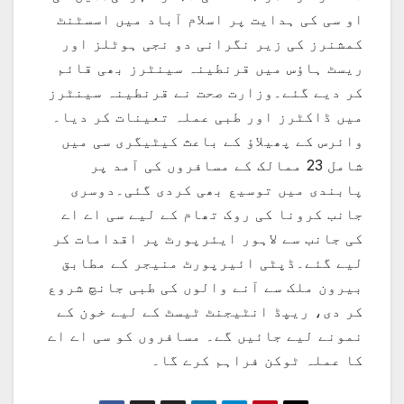
او سی کی ہدایت پر اسلام آباد میں اسسٹنٹ
کمشنرز کی زیر نگرانی دو نجی ہوٹلز اور
ریسٹ ہاؤس میں قرنطینہ سینٹرز بھی قائم
کر دیے گئے۔وزارت صحت نے قرنطینہ سینٹرز
میں ڈاکٹرز اور طبی عملہ تعینات کر دیا۔
وائرس کے پھیلاؤ کے باعث کیٹیگری سی میں
شامل 23 ممالک کے مسافروں کی آمد پر
پابندی میں توسیع بھی کردی گئی۔دوسری
جانب کرونا کی روک تھام کے لیے سی اے اے
کی جانب سے لاہور ایئرپورٹ پر اقدامات کر
لیے گئے۔ڈپٹی ائیرپورٹ منیجر کے مطابق
بیرون ملک سے آنے والوں کی طبی جانچ شروع
کر دی، ریپڈ انٹیجنٹ ٹیسٹ کے لیے خون کے
نمونے لیے جائیں گے۔ مسافروں کو سی اے اے
کا عملہ ٹوکن فراہم کرے گا۔