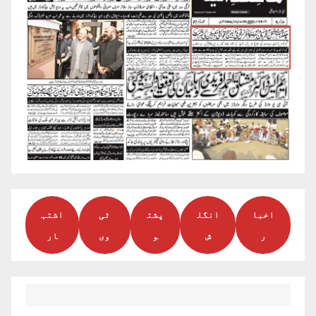
اخبا
انگل
پشت
ٹی
اشتہ
ر
ش
و
وی
ار