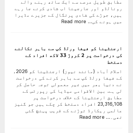
مطابق طویل عرصے سے ایک ساتھ رہنے والے
رونالڈو اور جارجینا اب شادی کرنے جا رہے
ہیں، جوڑے کی شادی پرتگال کے جزیرے مڈیرا
:
میں ہونے کی…
Read more
کرسٹیانو
رونالڈو
اور
جارجینا
ارجنٹینا کو فیفا ورلڈ کپ سے باہر نکالنے
روڈریگز
کی درخواست پر 2 کروڑ 33 لاکھ افراد کے
کی
دستخط
شادی
اسلام آباد (مانند نیوز) ارجنٹینا کو 2026ء
کی
کے فیفا ورلڈ کپ سے باہر کرنے کی درخواست
تاریخ
نے دنیا بھر میں غیر معمولی توجہ حاصل کر
سامنے
لی ہے. بین الاقوامی میڈیا کی رپورٹس کے
آ
مطابق ارجنٹینا کے خلاف درخواست پر
گئی
23,316,108 افراد دستخط کر چکے ہیں جو گنیز
عالمی ریکارڈ توڑنے کے قریب پہنچ گئی
:
تھی۔…
Read more
ارجنٹینا
کو