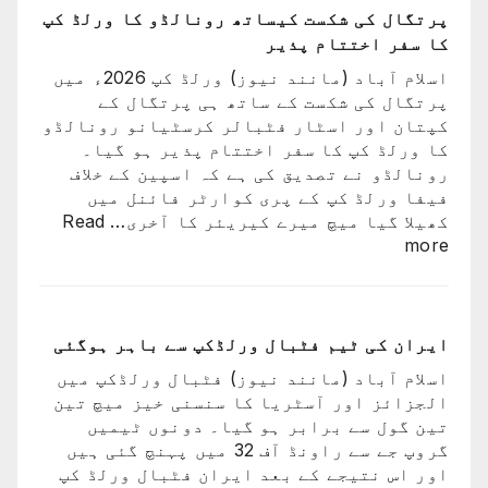
عظیم
پرتگال کی شکست کیساتھ رونالڈو کا ورلڈ کپ
ترین
کا سفر اختتام پذیر
کھلاڑیوں
اسلام آباد (مانند نیوز) ورلڈ کپ 2026ء میں
میں
پرتگال کی شکست کے ساتھ ہی پرتگال کے
سے
کپتان اور اسٹار فٹبالر کرسٹیانو رونالڈو
ایک
کا ورلڈ کپ کا سفر اختتام پذیر ہو گیا۔
کو
رونالڈو نے تصدیق کی ہے کہ اسپین کے خلاف
کھو
فیفا ورلڈ کپ کے پری کوارٹر فائنل میں
دیا:
کھیلا گیا میچ میرے کیریئر کا آخری…
Read
بابر
:
more
اعظم
پرتگال
کی
شکست
کیساتھ
ایران کی ٹیم فٹبال ورلڈکپ سے باہر ہوگئی
رونالڈو
اسلام آباد (مانند نیوز) فٹبال ورلڈکپ میں
کا
الجزائز اور آسٹریا کا سنسنی خیز میچ تین
ورلڈ
تین گول سے برابر ہو گیا۔ دونوں ٹیمیں
کپ
گروپ جے سے راونڈ آف 32 میں پہنچ گئی ہیں
کا
اور اس نتیجے کے بعد ایران فٹبال ورلڈ کپ
سفر