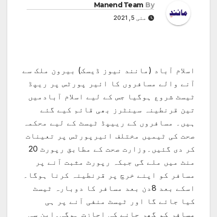
Manend Team
By
مئی 5, 2021
اسلام آباد (مانند نیوز ڈیسک) بیرون ملک سے
آنے والے مسافروں کا ائیر پورٹس پر ریپڈ
ٹیسٹ شروع ہوگیا جس کے لیے اسلام آبادمیں
تین قرنطینہ سینٹرز بھی قائم کیے گئے
ہیں۔ مسافروں کے رییپڈ ٹیسٹ کے لیے محکمہ
صحت کی ٹیمیں مختلف ائیرپورٹس پر تعینات
کر دی گئیں۔وزارت صحت کے مطابق رپورٹ 20
منٹ میں ملے گی جبکہ رپورٹ مثبت آنے پر
مسافر کو اپنے خرچ پر قرنطینہ کرنا ہوگا۔
اسکے بعد 8دن بعد مسافر کا دوبارہ ٹیسٹ
کیا جائے گا اور ٹیسٹ منفی آنے پر ہی
مسافر کو گھر جانے کی اجازت ہوگی۔این سی