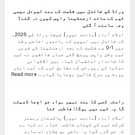
فیفا
ورلڈ
ورلڈ کپ فائنل میں شکست کے بعد لیونل میسی
کپ
ٹیم کے ساتھ ارجنٹینا واپس کیوں نہ گئے؟
سے
وجہ سامنے آ گئی
باہر
اسلام آباد (مانند نیوز) فیفا ورلڈ کپ 2026ء
نکالنے
کے فائنل میں اسپین کے ہاتھوں اضافی وقت
کی
میں 1-0 سے شکست کے بعد ارجنٹینا کی قومی
درخواست
ٹیم وطن واپس پہنچ گئی جہاں شائقین نے ٹیم
پر
کا شاندار استقبال کیا۔ بین الاقوامی
2
میڈیا کی رپورٹس کے مطابق ٹیم کے لیے ایئر
کروڑ
:
پورٹ پر سرخ قالین بچھایا گیا،…
Read more
33
ورلڈ
لاکھ
کپ
افراد
فائن
کے
میں
راستہ کسی کا بند نہیں ہوا، جو اچھا کھیلے
دستخط
شکست
گا وہ ٹیم میں ہوگا: فاطمہ ثنا
کے
اسلام آباد (مانند نیوز) پاکستان ویمنز
بعد
کرکٹ ٹیم کی کپتان فاطمہ ثناء نے کہا ہے
لیون
کہ جو گزر گیا وہ ماضی ہو چکا، اب ساری
میسی