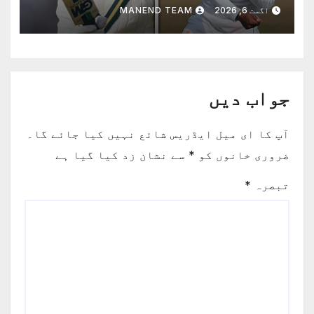
برابر کردیا
اگست 6, 2026
MANEND TEAM
جواب دیں
آپ کا ای میل ایڈریس شائع نہیں کیا جائے گا۔
ضروری خانوں کو
*
سے نشان زد کیا گیا ہے
تبصرہ
*