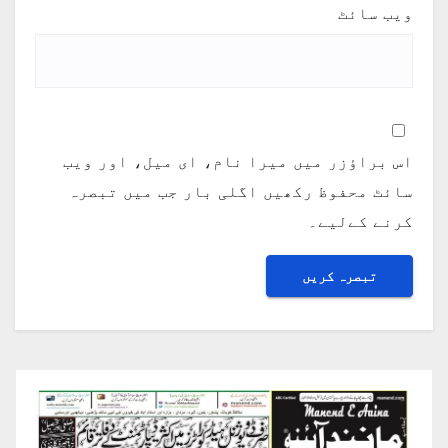
ویب‌ سائٹ
اس براؤزر میں میرا نام، ای میل، اور ویب
سائٹ محفوظ رکھیں اگلی بار جب میں تبصرہ
کرنے کےلیے۔