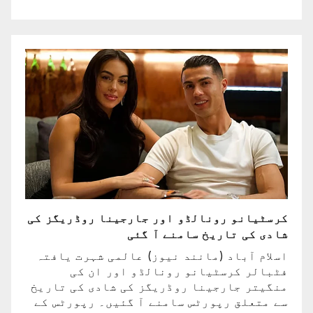
کرسٹیانو رونالڈو اور جارجینا روڈریگز کی
شادی کی تاریخ سامنے آ گئی
اسلام آباد (مانند نیوز) عالمی شہرت یافتہ
فٹبالر کرسٹیانو رونالڈو اور ان کی
منگیتر جارجینا روڈریگز کی شادی کی تاریخ
سے متعلق رپورٹس سامنے آ گئیں۔ رپورٹس کے