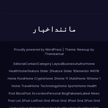
ماننداخبار
Proudly powered by WordPress
|
Theme:
Newsup
by
.
Themeansar
Editorial
Contact
Category Layout
Business
Author
Home
Health
footer
Feature Slider 2
Feature Slider 1
Elementor #4518
Home Food
Home Crypto
Home 2
Home 11 (Ads)
Home 10
Home 1
Home Travel
Home Technology
Home Sports
Home Health
Post Block
Post Accordion
Personal Blog
Pakistan
Latest News
Post List 2
Post List
Post Grid 4
Post Grid 3
Post Grid 2
Post Grid