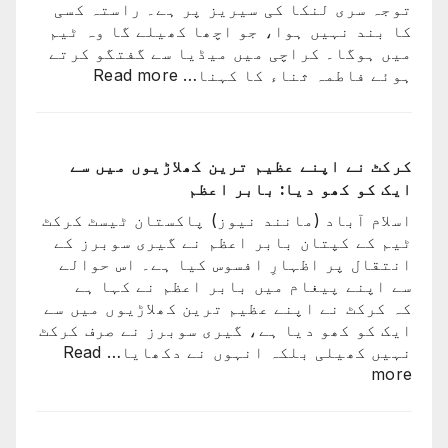
توجہ سری لنکا کی سیریز پر ہے۔ راستہ کسی
ٹیم
کا بند نہیں ہوا، جو اچھا کھیلے گا وہ ٹیم
کے
میں ہوگا۔ کراچی میں میڈیا سے گفتگو کرتے
ساتھ
:
ہوئے فاطمہ ثناء کا کہنا…
Read more
ارجن
راستہ
واپس
کسی
کیوں
کا
نہ
بند
کرکٹ نے اپنے عظیم ترین کھلاڑیوں میں سے
گئے؟
نہیں
ایک کو کھو دیا: بابر اعظم
وجہ
ہوا،
سامن
اسلام آباد (مانند نیوز) پاکستان ٹیسٹ کرکٹ
جو
آ
ٹیم کے کپتان بابر اعظم نے گیری سوبرز کے
اچھا
گئی
انتقال پر اظہارِ افسوس کیا ہے۔ اس حوالے
کھیلے
سے اپنے پیغام میں بابر اعظم نے کہا ہے
گا
کہ کرکٹ نے اپنے عظیم ترین کھلاڑیوں میں سے
وہ
ایک کو کھو دیا ہے، گیری سوبرز نے صرف کرکٹ
ٹیم
نہیں کھیلی بلکہ انہوں نے دکھایا…
Read
میں
:
more
ہوگا:
کرکٹ
فاطمہ
نے
ثنا
اپنے