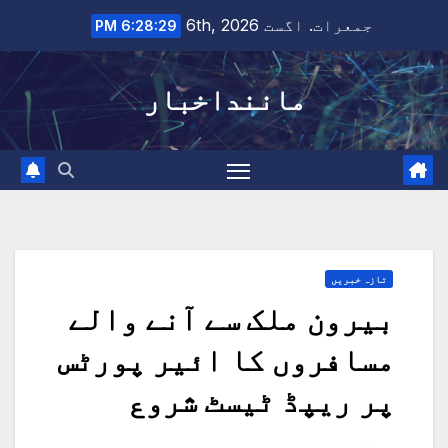
Ski
جمعرات. اگست 6th, 2026
6:28:30 PM
t
conten
ماننداخبار
تازہ خبریں
بیرون ملک سے آنے والے
مسافروں کا ائیر پورٹس
پر ریپڈ ٹیسٹ شروع