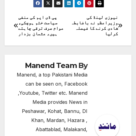
نیوزی لینڈ کی
پی ڈی ایم کی منفی
پوسٹوں
وزیراعظم نے باضابطہ
سیاست ختم ہوچکی،
شادی کرنے کا فیصلہ
عوام صرف ترقی چاہتے
کی
کرلیا
ہیں، عثمان بزدار
نیویگیشن
Manend Team
By
Manend, a top Pakistani Media
can be seen on, Facebook
,Youtube, Twitter etc. Manend
Media provides News in
Peshawar, Kohat, Bannu, DI
Khan, Mardan, Hazara ,
Abattablad, Malakand,