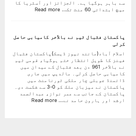
سے باہر ہوگیا ہے۔ الجزائز اور آسٹریا کا
اختتام
:
میچ ابتدائی 60 منٹ تک…
Read more
پذیر
ایران
کی
ٹیم
فٹبال
پاکستان فٹبال ٹیم نے بالآخر کامیابی حاصل
ورلڈکپ
کرلی
سے
اسلام آباد(مانند نیوز ڈیسک)پاکستان فٹبال
باہر
فینز کا طویل انتظار ختم ہوگیا، قومی ٹیم
ہوگئی
نے بالآخر 961 دن بعد فٹبال کے میدان میں
کامیابی حاصل کرلی۔ مالدیپ میں جاری
ڈائمنڈ جوبلی چار ملکی ٹورنامنٹ میں
پاکستان نے میزبان ملک کو 0-3 سے شکست دی۔
پاکستان کے جانب سے عمر نواز، عبدالصمد
:
ارشد اور ہارون حامد نے…
Read more
پاکستان
فٹبال
ٹیم
نے
بالآخر