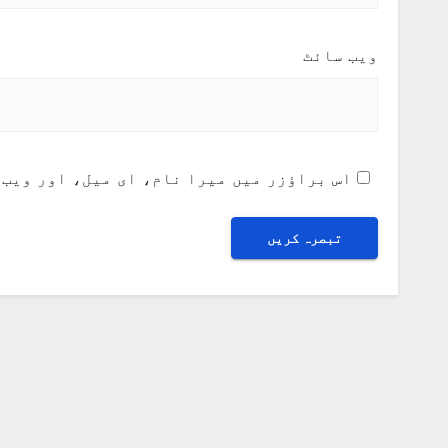
ویب‌ سائٹ
اس براؤزر میں میرا نام، ای میل، اور ویب 