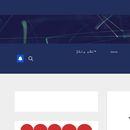
صحت
نظم ونثڑ