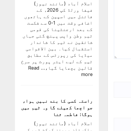
اسلام آباد (مانند نیوز)
کی
فیفا ورلڈ کپ 2026ء کے
درخواست
فائنل میں اسپین کے ہاتھوں
پر
اضافی وقت میں 1-0 سے شکست
2
کے بعد ارجنٹینا کی قومی
کروڑ
ٹیم وطن واپس پہنچ گئی جہاں
33
شائقین نے ٹیم کا شاندار
لاکھ
استقبال کیا۔ بین الاقوامی
افراد
میڈیا کی رپورٹس کے مطابق
کے
ٹیم کے لیے ایئر پورٹ پر سرخ
دستخط
قالین بچھایا گیا،…
Read
:
more
ورلڈ
کپ
فائنل
میں
راستہ کسی کا بند نہیں ہوا،
شکست
جو اچھا کھیلے گا وہ ٹیم میں
کے
ہوگا: فاطمہ ثنا
بعد
اسلام آباد (مانند نیوز)
لیونل
پاکستان ویمنز کرکٹ ٹیم کی