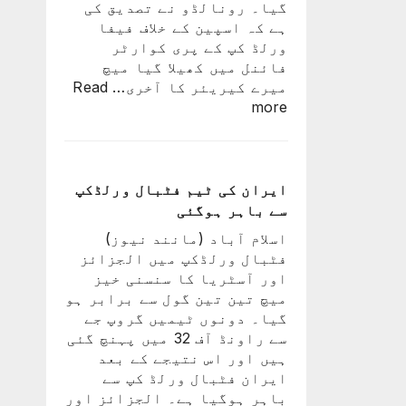
گیا۔ رونالڈو نے تصدیق کی
اعظم
ہے کہ اسپین کے خلاف فیفا
ورلڈ کپ کے پری کوارٹر
فائنل میں کھیلا گیا میچ
میرے کیریئر کا آخری…
Read
:
more
پرتگال
کی
شکست
کیساتھ
ایران کی ٹیم فٹبال ورلڈکپ
رونالڈو
سے باہر ہوگئی
کا
اسلام آباد (مانند نیوز)
ورلڈ
فٹبال ورلڈکپ میں الجزائز
کپ
اور آسٹریا کا سنسنی خیز
کا
میچ تین تین گول سے برابر ہو
سفر
گیا۔ دونوں ٹیمیں گروپ جے
اختتام
سے راونڈ آف 32 میں پہنچ گئی
پذیر
ہیں اور اس نتیجے کے بعد
ایران فٹبال ورلڈ کپ سے
باہر ہوگیا ہے۔ الجزائز اور