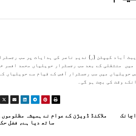
بٹ آباد کیپٹن (ر) ندیم ناصر کی ہدایات پر سب رجسٹرا
میں منتقلی کے بعد سب رجسٹرار حویلیاں محمد افسر خ
 حویلیاں میں سب رجسٹرار آفس کے قیام سے حویلیاں کے
نکے وقت کی بچت ہو گی۔
اچانک
ملاکنڈ ڈویژن کے عوام نے ہمیشہ مظلوموں 
ساتھ دیا ہے، فضل حک