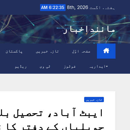
Ski
ہفتہ. اگست 8th, 2026
6:22:36 AM
t
conten
ماننداخبار
صفحہ اوّل
تازہ خبریں
پاکستان
ایداریہ
فوٹوز
ٹی وی
ریڈیو
تازہ خبریں
ایبٹ آباد، تحصیل بل
حویلیاں کے دفتر کا 