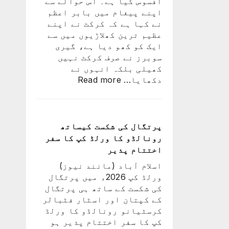
افسوس کیا ہے۔ اس حوالے سے
ٹیم
اپنے پیغام میں بابر اعظم
میں
نے کہا ہے کہ کرکٹ نے اپنے
ہوگا:
عظیم ترین کھلاڑیوں میں سے
فاطمہ
ایک کو کھو دیا ہے، گیری
ثنا
سوبرز نے صرف کرکٹ نہیں
کھیلی بلکہ انہوں نے
:
دکھایا…
Read more
کرکٹ
نے
اپنے
عظیم
پرتگال کی شکست کیساتھ
ترین
رونالڈو کا ورلڈ کپ کا سفر
کھلاڑیوں
اختتام پذیر
میں
اسلام آباد (مانند نیوز)
سے
ورلڈ کپ 2026ء میں پرتگال
ایک
کی شکست کے ساتھ ہی پرتگال
کو
کے کپتان اور اسٹار فٹبالر
کھو
کرسٹیانو رونالڈو کا ورلڈ
دیا:
کپ کا سفر اختتام پذیر ہو
بابر