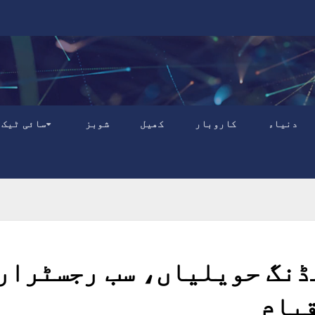
دنیاء
کاروبار
کھیل
شوبز
سائی ٹیک
ڈنگ حویلیاں، سب رجسٹرار
قیام