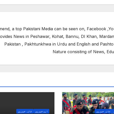
end, a top Pakistani Media can be seen on, Facebook ,Yo
ovides News in Peshawar, Kohat, Bannu, DI Khan, Mardan
Pakistan , Pakhtunkhwa in Urdu and English and Pashto
Nature consisting of News, Edu
تازہ خبریں
اہم خبریں
تازہ خبریں