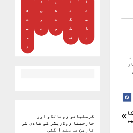
ا
ا
پ
ٹ
ا
خ
ن
ش
ی
ش
ب
گ
ت
و
ت
ا
ل
و
ی
ہ
ر
ش
ا
ر
ر
ان
کا
کرسٹیانو رونالڈو اور
یم
جارجینا روڈریگز کی شادی کی
تاریخ سامنے آ گئی