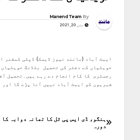
Manend Team
By
مئی 20, 2021
ایبٹ آباد (مانند نیوز ڈیسک) ڈپٹی کمشنر ای
حویلیاں کے دفتر کی تحصیل بلڈنگ حویلیاں 
رجسٹری کا کام انجام دے رہے ہیں۔تحصیل آفس
شہریوں کو ایبٹ آباد نہیں آنا پڑے گا اور ا
ہنگو، ڈی ایس پی ٹل کا تھانہ دوابہ کا 
پوسٹوں
دورہ
کی