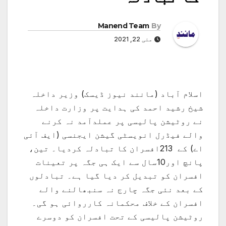
Manend Team
By
مئی 22, 2021
اسلام آباد (مانند نیوز ڈیسک) وزیر داخلہ
شیخ رشید احمد کی ہدایت پر وزارت داخلہ
نے روٹیشن پالیسی پر عملدآمد نہ کرنے
والے فیڈرل انویسٹی گیشن ایجنسی (ایف آئی
اے) کے 213افسران کا تبادلہ کردیا۔ تین،
پانچ اور10سال سے ایک ہی جگہ پر تعینات
افسران کو تبدیل کر دیا گیا ہے۔ تبادلوں
کے بعد نئی جگہ چارج نہ سنبھالنے والے
افسران کے خلاف محکمانہ کارروائی ہو گی۔
روٹیشن پالیسی کے تحت افسران کو دوسرے