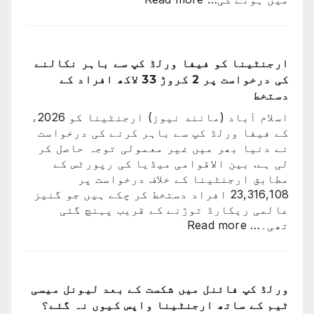
کرسٹیانو
رونالڈو
اور
جارجینا
ارجنٹینا کو فیفا ورلڈ کپ سے باہر نکالنے
روڈریگز
کی درخواست پر 2 کروڑ 33 لاکھ افراد کے
کی
دستخط
شادی
اسلام آباد (مانند نیوز) ارجنٹینا کو 2026ء
کی
کے فیفا ورلڈ کپ سے باہر کرنے کی درخواست
تاریخ
نے دنیا بھر میں غیر معمولی توجہ حاصل کر
سامنے
لی ہے. بین الاقوامی میڈیا کی رپورٹس کے
آ
مطابق ارجنٹینا کے خلاف درخواست پر
گئی
23,316,108 افراد دستخط کر چکے ہیں جو گنیز
عالمی ریکارڈ توڑنے کے قریب پہنچ گئی
:
تھی۔…
Read more
ارجنٹینا
کو
فیفا
ورلڈ
ورلڈ کپ فائنل میں شکست کے بعد لیونل میسی
کپ
ٹیم کے ساتھ ارجنٹینا واپس کیوں نہ گئے؟