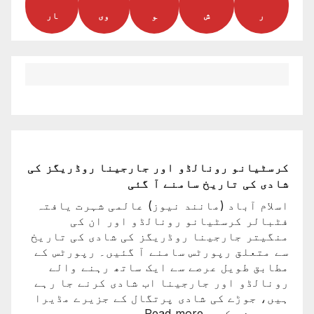
ر
ش
و
وی
ار
کرسٹیانو رونالڈو اور جارجینا روڈریگز کی
شادی کی تاریخ سامنے آ گئی
اسلام آباد (مانند نیوز) عالمی شہرت یافتہ
فٹبالر کرسٹیانو رونالڈو اور ان کی
منگیتر جارجینا روڈریگز کی شادی کی تاریخ
سے متعلق رپورٹس سامنے آ گئیں۔ رپورٹس کے
مطابق طویل عرصے سے ایک ساتھ رہنے والے
رونالڈو اور جارجینا اب شادی کرنے جا رہے
ہیں، جوڑے کی شادی پرتگال کے جزیرے مڈیرا
:
میں ہونے کی…
Read more