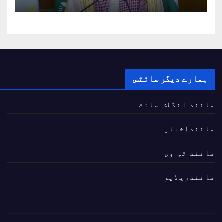
ہمارے دیگر سائٹس
مانند انگلش سائٹ
ماننداخبار
مانند ٹی وی
مانندریڈیو