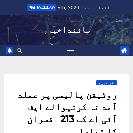
Ski
اتوار. اگست 9th, 2026
10:45:00 PM
t
conten
ماننداخبار
تازہ خبریں
روٹیشن پالیسی پر عملد
آمد نہ کرنیوالے ایف
آئی اے کے 213 افسران
کا تبادلہ