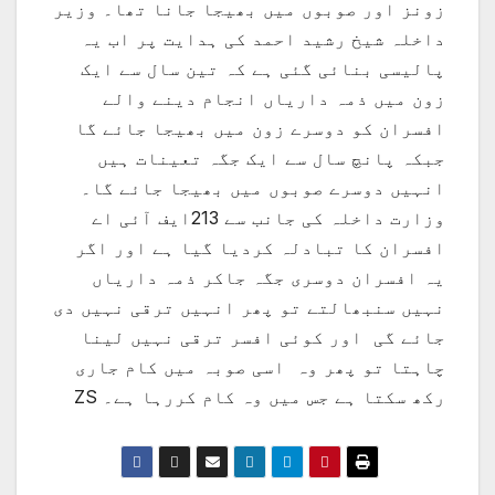
زونز اور صوبوں میں بھیجا جانا تھا۔ وزیر
داخلہ شیخ رشید احمد کی ہدایت پر اب یہ
پالیسی بنائی گئی ہے کہ تین سال سے ایک
زون میں ذمہ داریاں انجام دینے والے
افسران کو دوسرے زون میں بھیجا جائے گا
جبکہ پانچ سال سے ایک جگہ تعینات ہیں
انہیں دوسرے صوبوں میں بھیجا جائے گا۔
وزارت داخلہ کی جانب سے 213ایف آئی اے
افسران کا تبادلہ کردیا گیا ہے اور اگر
یہ افسران دوسری جگہ جاکر ذمہ داریاں
نہیں سنبھالتے تو پھر انہیں ترقی نہیں دی
جائے گی اور کوئی افسر ترقی نہیں لینا
چاہتا تو پھر وہ اسی صوبہ میں کام جاری
رکھ سکتا ہے جس میں وہ کام کررہا ہے۔ ZS