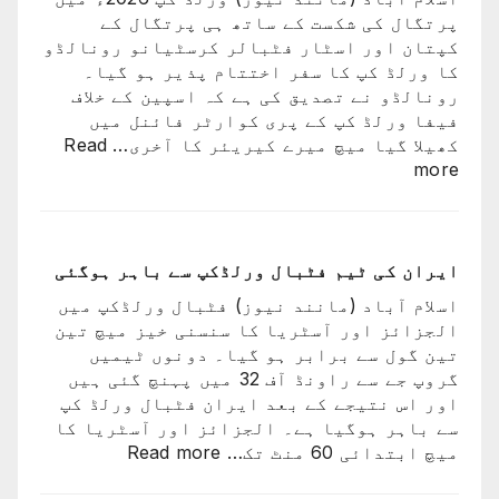
میں
پرتگال کی شکست کے ساتھ ہی پرتگال کے
سے
کپتان اور اسٹار فٹبالر کرسٹیانو رونالڈو
ایک
کا ورلڈ کپ کا سفر اختتام پذیر ہو گیا۔
کو
رونالڈو نے تصدیق کی ہے کہ اسپین کے خلاف
کھو
فیفا ورلڈ کپ کے پری کوارٹر فائنل میں
دیا:
کھیلا گیا میچ میرے کیریئر کا آخری…
Read
بابر
:
more
اعظم
پرتگال
کی
شکست
کیساتھ
ایران کی ٹیم فٹبال ورلڈکپ سے باہر ہوگئی
رونالڈو
اسلام آباد (مانند نیوز) فٹبال ورلڈکپ میں
کا
الجزائز اور آسٹریا کا سنسنی خیز میچ تین
ورلڈ
تین گول سے برابر ہو گیا۔ دونوں ٹیمیں
کپ
گروپ جے سے راونڈ آف 32 میں پہنچ گئی ہیں
کا
اور اس نتیجے کے بعد ایران فٹبال ورلڈ کپ
سفر
سے باہر ہوگیا ہے۔ الجزائز اور آسٹریا کا
اختتام
:
میچ ابتدائی 60 منٹ تک…
Read more
پذیر
ایران