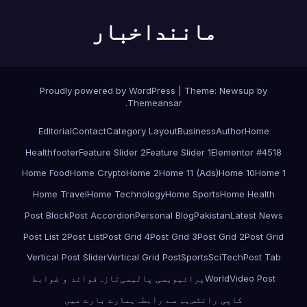
ماننداخبار
Proudly powered by WordPress
|
Theme:
Newsup
by
.
Themeansar
Editorial
Contact
Category Layout
Business
Author
Home
Health
footer
Feature Slider 2
Feature Slider 1
Elementor #4518
Home Food
Home Crypto
Home 2
Home 11 (Ads)
Home 10
Home 1
Home Travel
Home Technology
Home Sports
Home Health
Post Block
Post Accordion
Personal Blog
Pakistan
Latest News
Post List 2
Post List
Post Grid 4
Post Grid 3
Post Grid 2
Post Grid
Vertical Post Slider
Vertical Grid Post
Sports
SciTech
Post Tab
Video Post
World
پرائیویسی پالیسی
تازہ
قوائد و ضوابط
کاپی رائٹس
ہم سے رابطہ
ہمارے بارے میں