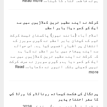
:
ہوئے فاطمہ ثناء کا کہنا…
Read more
ارجن
راستہ
واپس
کسی
کیوں
کا
نہ
بند
کرکٹ نے اپنے عظیم ترین کھلاڑیوں میں سے
گئے؟
نہیں
ایک کو کھو دیا: بابر اعظم
وجہ
ہوا،
سامن
اسلام آباد (مانند نیوز) پاکستان ٹیسٹ کرکٹ
جو
آ
ٹیم کے کپتان بابر اعظم نے گیری سوبرز کے
اچھا
گئی
انتقال پر اظہارِ افسوس کیا ہے۔ اس حوالے
کھیلے
سے اپنے پیغام میں بابر اعظم نے کہا ہے
گا
کہ کرکٹ نے اپنے عظیم ترین کھلاڑیوں میں سے
وہ
ایک کو کھو دیا ہے، گیری سوبرز نے صرف کرکٹ
ٹیم
نہیں کھیلی بلکہ انہوں نے دکھایا…
Read
میں
:
more
ہوگا:
کرکٹ
فاطمہ
نے
ثنا
اپنے
عظیم
پرتگال کی شکست کیساتھ رونالڈو کا ورلڈ کپ
ترین
کا سفر اختتام پذیر
کھلاڑیوں
اسلام آباد (مانند نیوز) ورلڈ کپ 2026ء میں