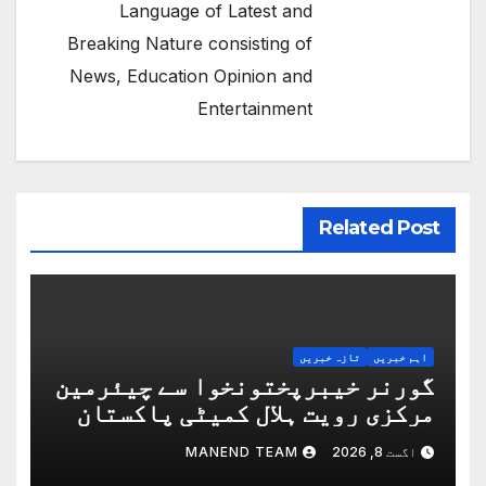
Language of Latest and
Breaking Nature consisting of
News, Education Opinion and
Entertainment
Related Post
اہم خبریں
تازہ خبریں
گورنر خیبرپختونخوا سے چیئرمین
مرکزی رویت ہلال کمیٹی پاکستان
کا گورنر ہاؤس پشاور میں ملاقات
اگست 8, 2026
MANEND TEAM