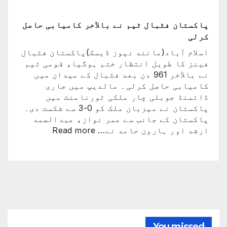
کی
ٹیم
فٹبال
پاکستان فٹبال ٹیم نے بالآخر کامیابی حاصل
ورلڈکپ
کرلی
سے
اسلام آباد(مانند نیوز ڈیسک)پاکستان فٹبال
باہر
فینز کا طویل انتظار ختم ہوگیا، قومی ٹیم
ہوگئی
نے بالآخر 961 دن بعد فٹبال کے میدان میں
کامیابی حاصل کرلی۔ مالدیپ میں جاری
ڈائمنڈ جوبلی چار ملکی ٹورنامنٹ میں
پاکستان نے میزبان ملک کو 0-3 سے شکست دی۔
پاکستان کے جانب سے عمر نواز، عبدالصمد
:
ارشد اور ہارون حامد نے…
Read more
پاکستان
فٹبال
ٹیم
نے
بالآخر
کامیابی
حاصل
کرلی
You missed