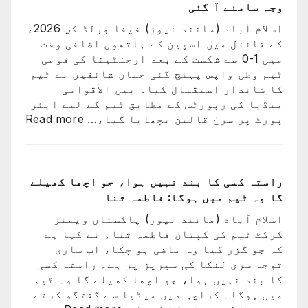
سے
وجہ سامنے آ گئی
باہر
اسلام آباد (مانند نیوز) فیفا ورلڈ کپ 2026ء
نکالنے
کے فائنل میں اسپین کے ہاتھوں اضافی وقت
کی
میں 1-0 سے شکست کے بعد ارجنٹینا کی قومی
درخواست
ٹیم وطن واپس پہنچ گئی جہاں شائقین نے ٹیم
پر
کا شاندار استقبال کیا۔ بین الاقوامی
2
میڈیا کی رپورٹس کے مطابق ٹیم کے لیے ایئر
کروڑ
:
پورٹ پر سرخ قالین بچھایا گیا،…
Read more
33
ورلڈ
لاکھ
کپ
افراد
فائن
کے
میں
راستہ کسی کا بند نہیں ہوا، جو اچھا کھیلے
دستخط
شکست
گا وہ ٹیم میں ہوگا: فاطمہ ثنا
کے
اسلام آباد (مانند نیوز) پاکستان ویمنز
بعد
کرکٹ ٹیم کی کپتان فاطمہ ثناء نے کہا ہے
لیون
کہ جو گزر گیا وہ ماضی ہو چکا، اب ساری
میسی
توجہ سری لنکا کی سیریز پر ہے۔ راستہ کسی
ٹیم
کا بند نہیں ہوا، جو اچھا کھیلے گا وہ ٹیم
کے
میں ہوگا۔ کراچی میں میڈیا سے گفتگو کرتے
ساتھ