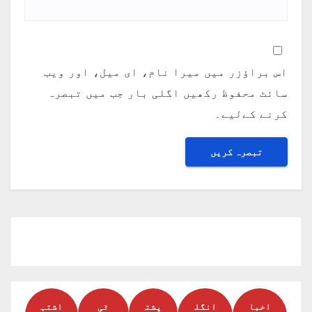
اس براؤزر میں میرا نام، ای میل، اور ویب
سائٹ محفوظ رکھیں اگلی بار جب میں تبصرہ
کرنے کےلیے۔
اخبا
انگل
پشت
ٹی
اشتہ