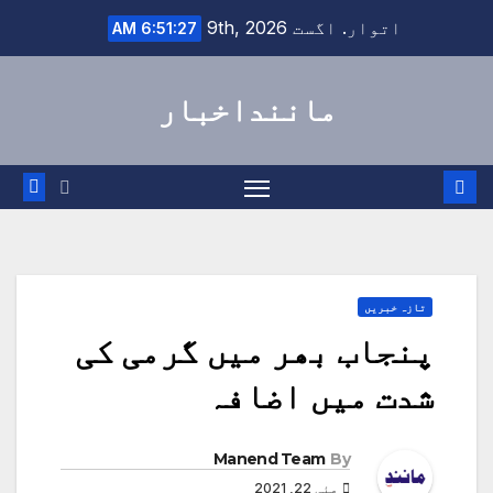
Ski
اتوار. اگست 9th, 2026
6:51:28 AM
t
conten
ماننداخبار
تازہ خبریں
پنجاب بھر میں گرمی کی
شدت میں اضافہ
Manend Team
By
مئی 22, 2021