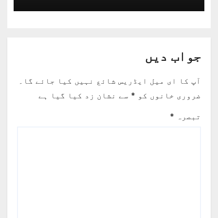
جواب دیں
آپ کا ای میل ایڈریس شائع نہیں کیا جائے گا۔
ضروری خانوں کو
*
سے نشان زد کیا گیا ہے
تبصرہ
*