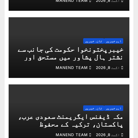
اگست 8, 2026
MANEND TEAM
اہم خبریں
تازہ خبریں
خیبرپختونخوا حکومت کی جانب سے
نشتر ہال پشاور میں مستحق اور
معذور فنکاروں میں سلائی مشینیں
اگست 8, 2026
MANEND TEAM
اور آٹو میٹک وہیل چیئرز تقسیم
کرنے کی تقریب
اہم خبریں
تازہ خبریں
مکہ ڈیفنس ایگریمنٹ سعودی عرب،
پاکستان، ترکیہ کے محفوظ
مستقبل کی ضمانت ہے: بلاول
اگست 8, 2026
MANEND TEAM