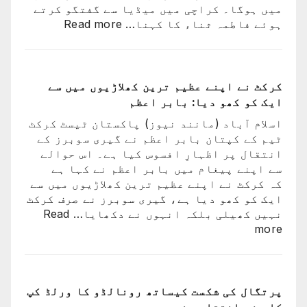
میں ہوگا۔ کراچی میں میڈیا سے گفتگو کرتے
ساتھ
:
ہوئے فاطمہ ثناء کا کہنا…
Read more
ارجن
راستہ
واپس
کسی
کیوں
کا
نہ
بند
کرکٹ نے اپنے عظیم ترین کھلاڑیوں میں سے
گئے؟
نہیں
ایک کو کھو دیا: بابر اعظم
وجہ
ہوا،
سامن
اسلام آباد (مانند نیوز) پاکستان ٹیسٹ کرکٹ
جو
آ
ٹیم کے کپتان بابر اعظم نے گیری سوبرز کے
اچھا
گئی
انتقال پر اظہارِ افسوس کیا ہے۔ اس حوالے
کھیلے
سے اپنے پیغام میں بابر اعظم نے کہا ہے
گا
کہ کرکٹ نے اپنے عظیم ترین کھلاڑیوں میں سے
وہ
ایک کو کھو دیا ہے، گیری سوبرز نے صرف کرکٹ
ٹیم
نہیں کھیلی بلکہ انہوں نے دکھایا…
Read
میں
:
more
ہوگا:
کرکٹ
فاطمہ
نے
ثنا
اپنے
عظیم
پرتگال کی شکست کیساتھ رونالڈو کا ورلڈ کپ
ترین