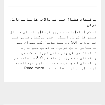
ایران
کی
ٹیم
فٹبال
پاکستان فٹبال ٹیم نے بالآخر کامیابی حاصل
ورلڈکپ
کرلی
سے
اسلام آباد(مانند نیوز ڈیسک)پاکستان فٹبال
باہر
فینز کا طویل انتظار ختم ہوگیا، قومی ٹیم
ہوگئی
نے بالآخر 961 دن بعد فٹبال کے میدان میں
کامیابی حاصل کرلی۔ مالدیپ میں جاری
ڈائمنڈ جوبلی چار ملکی ٹورنامنٹ میں
پاکستان نے میزبان ملک کو 0-3 سے شکست دی۔
پاکستان کے جانب سے عمر نواز، عبدالصمد
:
ارشد اور ہارون حامد نے…
Read more
پاکستان
فٹبال
ٹیم
نے
بالآخر
کامیابی
حاصل