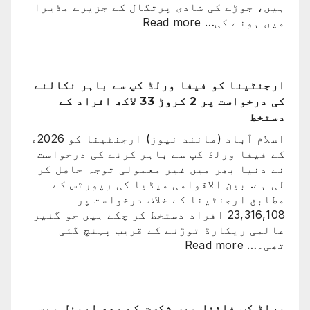
ہیں، جوڑے کی شادی پرتگال کے جزیرے مڈیرا
:
میں ہونے کی…
Read more
کرسٹیانو
رونالڈو
اور
جارجینا
ارجنٹینا کو فیفا ورلڈ کپ سے باہر نکالنے
روڈریگز
کی درخواست پر 2 کروڑ 33 لاکھ افراد کے
کی
دستخط
شادی
اسلام آباد (مانند نیوز) ارجنٹینا کو 2026ء
کی
کے فیفا ورلڈ کپ سے باہر کرنے کی درخواست
تاریخ
نے دنیا بھر میں غیر معمولی توجہ حاصل کر
سامنے
لی ہے. بین الاقوامی میڈیا کی رپورٹس کے
آ
مطابق ارجنٹینا کے خلاف درخواست پر
گئی
23,316,108 افراد دستخط کر چکے ہیں جو گنیز
عالمی ریکارڈ توڑنے کے قریب پہنچ گئی
:
تھی۔…
Read more
ارجنٹینا
کو
فیفا
ورلڈ
ورلڈ کپ فائنل میں شکست کے بعد لیونل میسی