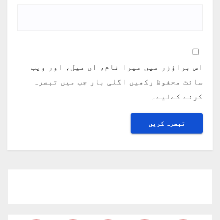
اس براؤزر میں میرا نام، ای میل، اور ویب
سائٹ محفوظ رکھیں اگلی بار جب میں تبصرہ
کرنے کےلیے۔