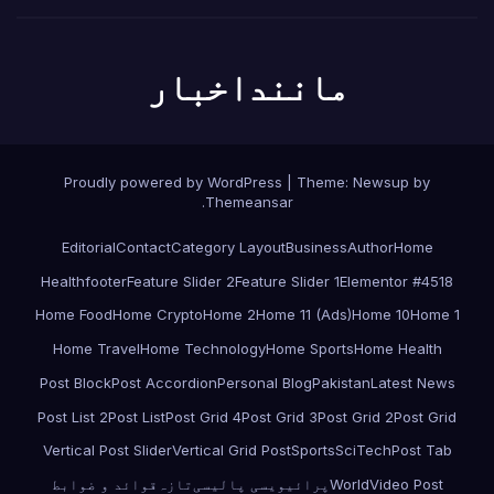
ماننداخبار
Proudly powered by WordPress
|
Theme:
Newsup
by
.
Themeansar
Editorial
Contact
Category Layout
Business
Author
Home
Health
footer
Feature Slider 2
Feature Slider 1
Elementor #4518
Home Food
Home Crypto
Home 2
Home 11 (Ads)
Home 10
Home 1
Home Travel
Home Technology
Home Sports
Home Health
Post Block
Post Accordion
Personal Blog
Pakistan
Latest News
Post List 2
Post List
Post Grid 4
Post Grid 3
Post Grid 2
Post Grid
Vertical Post Slider
Vertical Grid Post
Sports
SciTech
Post Tab
Video Post
World
پرائیویسی پالیسی
تازہ
قوائد و ضوابط