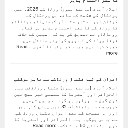
کا سفر اختتام پذیر
کھلاڑیوں
اسلام آباد (مانند نیوز) ورلڈ کپ 2026ء میں
میں
پرتگال کی شکست کے ساتھ ہی پرتگال کے
سے
کپتان اور اسٹار فٹبالر کرسٹیانو رونالڈو
ایک
کا ورلڈ کپ کا سفر اختتام پذیر ہو گیا۔
کو
رونالڈو نے تصدیق کی ہے کہ اسپین کے خلاف
کھو
فیفا ورلڈ کپ کے پری کوارٹر فائنل میں
دیا:
کھیلا گیا میچ میرے کیریئر کا آخری…
Read
بابر
:
more
اعظم
پرتگال
کی
شکست
کیساتھ
ایران کی ٹیم فٹبال ورلڈکپ سے باہر ہوگئی
رونالڈو
اسلام آباد (مانند نیوز) فٹبال ورلڈکپ میں
کا
الجزائز اور آسٹریا کا سنسنی خیز میچ تین
ورلڈ
تین گول سے برابر ہو گیا۔ دونوں ٹیمیں
کپ
گروپ جے سے راونڈ آف 32 میں پہنچ گئی ہیں
کا
اور اس نتیجے کے بعد ایران فٹبال ورلڈ کپ
سفر
سے باہر ہوگیا ہے۔ الجزائز اور آسٹریا کا
اختتام
:
میچ ابتدائی 60 منٹ تک…
Read more
پذیر