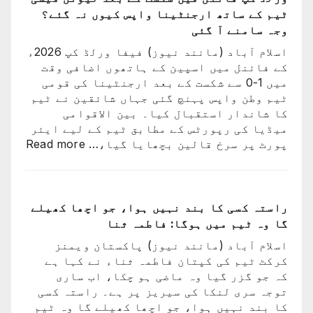
کپ
ٹیم کے ساتھ ارجنٹینا واپس کیوں نہ گئے؟
سے
وجہ سامنے آ گئی
باہر
اسلام آباد (مانند نیوز) فیفا ورلڈ کپ 2026ء
نکالنے
کے فائنل میں اسپین کے ہاتھوں اضافی وقت
کی
میں 1-0 سے شکست کے بعد ارجنٹینا کی قومی
درخواست
ٹیم وطن واپس پہنچ گئی جہاں شائقین نے ٹیم
پر
کا شاندار استقبال کیا۔ بین الاقوامی
2
میڈیا کی رپورٹس کے مطابق ٹیم کے لیے ایئر
کروڑ
:
پورٹ پر سرخ قالین بچھایا گیا،…
Read more
33
ورلڈ
لاکھ
کپ
افراد
فائن
کے
میں
راستہ کسی کا بند نہیں ہوا، جو اچھا کھیلے
دستخط
شکست
گا وہ ٹیم میں ہوگا: فاطمہ ثنا
کے
اسلام آباد (مانند نیوز) پاکستان ویمنز
بعد
کرکٹ ٹیم کی کپتان فاطمہ ثناء نے کہا ہے
لیون
کہ جو گزر گیا وہ ماضی ہو چکا، اب ساری
میسی
توجہ سری لنکا کی سیریز پر ہے۔ راستہ کسی
ٹیم
کا بند نہیں ہوا، جو اچھا کھیلے گا وہ ٹیم
کے