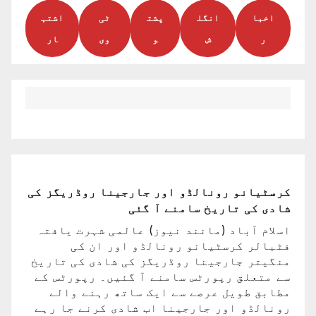
اخبا
انگل
پشت
ٹی
اشتہ
ر
ش
و
وی
ار
کرسٹیانو رونالڈو اور جارجینا روڈریگز کی
شادی کی تاریخ سامنے آ گئی
اسلام آباد (مانند نیوز) عالمی شہرت یافتہ
فٹبالر کرسٹیانو رونالڈو اور ان کی
منگیتر جارجینا روڈریگز کی شادی کی تاریخ
سے متعلق رپورٹس سامنے آ گئیں۔ رپورٹس کے
مطابق طویل عرصے سے ایک ساتھ رہنے والے
رونالڈو اور جارجینا اب شادی کرنے جا رہے