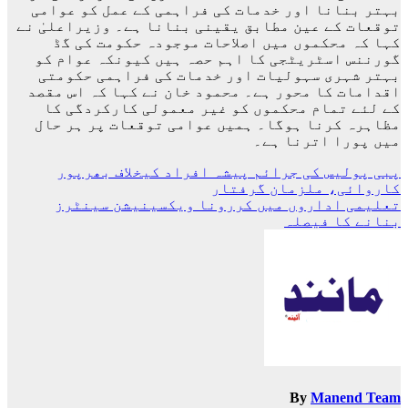
بہتر بنانا اور خدمات کی فراہمی کے عمل کو عوامی
توقعات کے عین مطابق یقینی بنانا ہے۔ وزیراعلیٰ نے
کہا کہ محکموں میں اصلاحات موجودہ حکومت کی گڈ
گورننس اسٹریٹجی کا اہم حصہ ہیں کیونکہ عوام کو
بہتر شہری سہولیات اور خدمات کی فراہمی حکومتی
اقدامات کا محور ہے۔ محمود خان نے کہا کہ اس مقصد
کے لئے تمام محکموں کو غیر معمولی کارکردگی کا
مظاہرہ کرنا ہوگا۔ ہمیں عوامی توقعات پر ہر حال
میں پورا اترنا ہے۔
پوسٹوں
پبی پولیس کی جرائم پیشہ افراد کیخلاف بھرپور
کاروائی، ملزمان گرفتار
کی
تعلیمی اداروں میں کررونا ویکسینیشن سینٹرز
نیویگیشن
بنانے کا فیصلہ
By
Manend Team