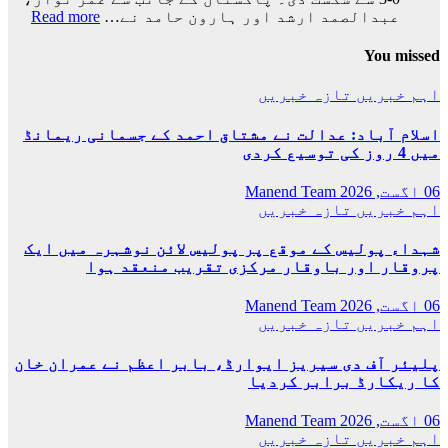
:
عبدالصمد ارشد اور ہارون حامد نے…
Read more
پاکس
فٹبا
You missed
ٹیم
نے
اہم خبریں
تازہ خبریں
بالآ
کامی
اسلام آباد: عدالت نے مشتاق احمد کے جسمانی ریمانڈ
حاصل
میں 4 روز کی توسیع کردی
کرلی
06 اگست, 2026
Manend Team
اہم خبریں
تازہ خبریں
شہداء پولیس کے موقع پر پولیس لائن نوشہرہ میں ایک
پروقار اور باوقار مرکزی تقریب منعقد ہوا
06 اگست, 2026
Manend Team
اہم خبریں
تازہ خبریں
پلیئر آف دی سیریز ایوارڈ، بابر اعظم نے عمران خان
کا ریکارڈ برابر کردیا
06 اگست, 2026
Manend Team
اہم خبریں
تازہ خبریں