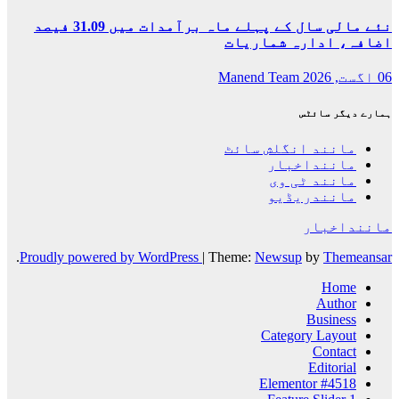
نئے مالی سال کے پہلے ماہ برآمدات میں 31.09 فیصد
اضافہ، ادارہ شماریات
06 اگست, 2026
Manend Team
ہمارے دیگر سائٹس
مانند انگلش سائٹ
ماننداخبار
مانند ٹی وی
مانندریڈیو
ماننداخبار
.
Proudly powered by WordPress
|
Theme:
Newsup
by
Themeansar
Home
Author
Business
Category Layout
Contact
Editorial
Elementor #4518