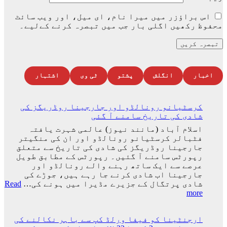
اس براؤزر میں میرا نام، ای میل، اور ویب سائٹ
محفوظ رکھیں اگلی بار جب میں تبصرہ کرنے کےلیے۔
اخبار
انگلش
پشتو
ٹی وی
اشتہار
کرسٹیانو رونالڈو اور جارجینا روڈریگز کی
شادی کی تاریخ سامنے آ گئی
اسلام آباد (مانند نیوز) عالمی شہرت یافتہ
فٹبالر کرسٹیانو رونالڈو اور ان کی منگیتر
جارجینا روڈریگز کی شادی کی تاریخ سے متعلق
رپورٹس سامنے آ گئیں۔ رپورٹس کے مطابق طویل
عرصے سے ایک ساتھ رہنے والے رونالڈو اور
جارجینا اب شادی کرنے جا رہے ہیں، جوڑے کی
شادی پرتگال کے جزیرے مڈیرا میں ہونے کی…
Read
:
more
کرسٹیانو
رونالڈو
ارجنٹینا کو فیفا ورلڈ کپ سے باہر نکالنے کی
اور