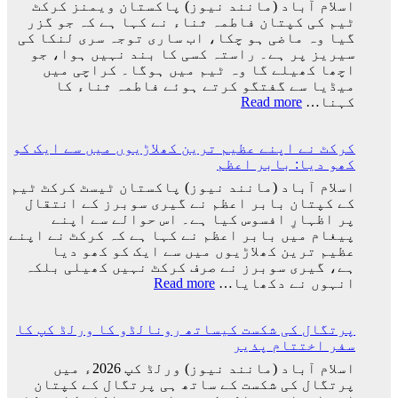
اسلام آباد (مانند نیوز) پاکستان ویمنز کرکٹ
دستخط
کے
ٹیم کی کپتان فاطمہ ثناء نے کہا ہے کہ جو گزر
بعد
گیا وہ ماضی ہو چکا، اب ساری توجہ سری لنکا کی
لیونل
سیریز پر ہے۔ راستہ کسی کا بند نہیں ہوا، جو
میسی
اچھا کھیلے گا وہ ٹیم میں ہوگا۔ کراچی میں
ٹیم
میڈیا سے گفتگو کرتے ہوئے فاطمہ ثناء کا
کے
:
کہنا…
Read more
ساتھ
راستہ
ارجنٹینا
کسی
واپس
کرکٹ نے اپنے عظیم ترین کھلاڑیوں میں سے ایک کو
کا
کیوں
کھو دیا: بابر اعظم
بند
نہ
نہیں
اسلام آباد (مانند نیوز) پاکستان ٹیسٹ کرکٹ ٹیم
گئے؟
ہوا،
کے کپتان بابر اعظم نے گیری سوبرز کے انتقال
وجہ
جو
پر اظہارِ افسوس کیا ہے۔ اس حوالے سے اپنے
سامنے
اچھا
پیغام میں بابر اعظم نے کہا ہے کہ کرکٹ نے اپنے
آ
کھیلے
عظیم ترین کھلاڑیوں میں سے ایک کو کھو دیا
گئی
گا
ہے، گیری سوبرز نے صرف کرکٹ نہیں کھیلی بلکہ
وہ
:
انہوں نے دکھایا…
Read more
ٹیم
کرکٹ
میں
نے
ہوگا:
پرتگال کی شکست کیساتھ رونالڈو کا ورلڈ کپ کا
اپنے
فاطمہ
سفر اختتام پذیر
عظیم
ثنا
ترین
اسلام آباد (مانند نیوز) ورلڈ کپ 2026ء میں
کھلاڑیوں
پرتگال کی شکست کے ساتھ ہی پرتگال کے کپتان
میں