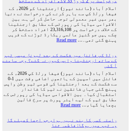
درخواست پر 2 کروڑ 33 لاکھ افراد کے دستخط
جارجینا
روڈریگز
اسلام آباد (مانند نیوز) ارجنٹینا کو 2026ء کے
کی
فیفا ورلڈ کپ سے باہر کرنے کی درخواست نے دنیا
شادی
بھر میں غیر معمولی توجہ حاصل کر لی ہے. بین
کی
الاقوامی میڈیا کی رپورٹس کے مطابق ارجنٹینا
تاریخ
کے خلاف درخواست پر 23,316,108 افراد دستخط کر
سامنے
چکے ہیں جو گنیز عالمی ریکارڈ توڑنے کے قریب
آ
:
پہنچ گئی تھی۔…
Read more
گئی
ارجنٹینا
کو
ورلڈ کپ فائنل میں شکست کے بعد لیونل میسی ٹیم
فیفا
کے ساتھ ارجنٹینا واپس کیوں نہ گئے؟ وجہ سامنے
ورلڈ
آ گئی
کپ
سے
اسلام آباد (مانند نیوز) فیفا ورلڈ کپ 2026ء کے
باہر
فائنل میں اسپین کے ہاتھوں اضافی وقت میں 1-0
نکالنے
سے شکست کے بعد ارجنٹینا کی قومی ٹیم وطن واپس
کی
پہنچ گئی جہاں شائقین نے ٹیم کا شاندار
درخواست
استقبال کیا۔ بین الاقوامی میڈیا کی رپورٹس کے
پر
مطابق ٹیم کے لیے ایئر پورٹ پر سرخ قالین
2
:
بچھایا گیا،…
Read more
کروڑ
ورلڈ
33
کپ
لاکھ
راستہ کسی کا بند نہیں ہوا، جو اچھا کھیلے گا
فائنل
افراد
وہ ٹیم میں ہوگا: فاطمہ ثنا
میں
کے
شکست