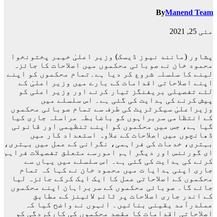
By
Manend Team
مئی 25, 2021
پشاور (مانند نیوز ڈیسک) وزیر اعلیٰ خیبر پختونخوا
محمود خان نے صوبائی محکموں میں اصلاحات کا جائزہ
لینے کا سلسلہ شروع کر دیا ہے۔تمام محکموں کو اپنے
اپنے اصلاحاتی اقدامات کے بارے میں وزیر اعلیٰ کے
لئے تفصیلی بریفنگز تیار کرنے اور وزیر اعلی کو
پیش کرنے کی ہدایت کی گئی ہے۔ اس سلسلے میں
وزیراعلیٰ سیکرٹریٹ کی طرف سے تمام صوبائی محکموں
کے انتظامی سربراہوں کو باضابطہ مراسلہ جاری کیا
گیا ہے، جس میں محکموں کو اپنے تنظیمی اور قانونی
ڈھانچوں میں اصلاحات کے علاوہ استعداد کار میں
بہتری، خدمات کی فراہمی، نگرانی کے عمل میں بہتری،
ای گورننس اور دیگر اہم امورسے متعلق تفصیلات فراہم
کرنے کی ہدایت کی گئی ہے۔ اس سلسلے میں یہاں سے
جاری اپنی ہدایا ت میں محمود خان نے کہا کہ تمام
محکموں کے اصلاحاتی عمل کا ایک ایک کرکے جائزہ لیا
جائے گا۔ صوبائی محکموں کے سربراہان اپنے محکموں
کے اندر جاری اصلاحات پر ٹائم لائینز کے مطابق
عملدرآمد یقینی بنائیں۔ انہوں نے واضح کیا کہ
اصلاحاتی اقدامات کا مقصد محکموں کی کارکردگی کو