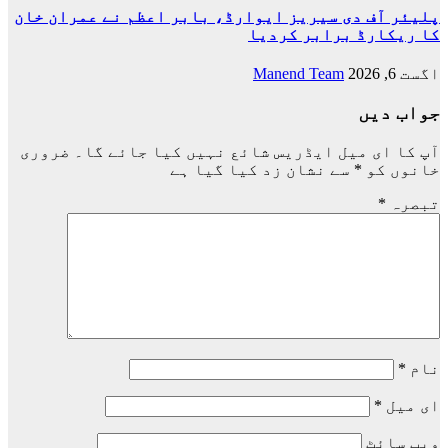
پلیئر آف دی سیریز ایوارڈ، بابر اعظم نے عمران خان
کا ریکارڈ برابر کردیا
اگست 6, 2026
Manend Team
جواب دیں
آپ کا ای میل ایڈریس شائع نہیں کیا جائے گا۔
ضروری
خانوں کو
*
سے نشان زد کیا گیا ہے
تبصرہ
*
نام
*
ای میل
*
ویب‌ سائٹ