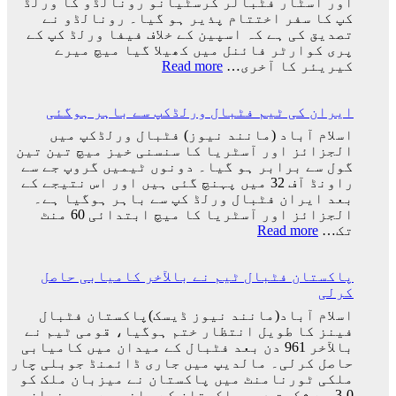
اور اسٹار فٹبالر کرسٹیانو رونالڈو کا ورلڈ
سے
کپ کا سفر اختتام پذیر ہو گیا۔ رونالڈو نے
ایک
تصدیق کی ہے کہ اسپین کے خلاف فیفا ورلڈ کپ کے
کو
پری کوارٹر فائنل میں کھیلا گیا میچ میرے
کھو
:
کیریئر کا آخری…
Read more
دیا:
پرتگال
بابر
کی
اعظم
ایران کی ٹیم فٹبال ورلڈکپ سے باہر ہوگئی
شکست
کیساتھ
اسلام آباد (مانند نیوز) فٹبال ورلڈکپ میں
رونالڈو
الجزائز اور آسٹریا کا سنسنی خیز میچ تین تین
کا
گول سے برابر ہو گیا۔ دونوں ٹیمیں گروپ جے سے
ورلڈ
راونڈ آف 32 میں پہنچ گئی ہیں اور اس نتیجے کے
کپ
بعد ایران فٹبال ورلڈ کپ سے باہر ہوگیا ہے۔
کا
الجزائز اور آسٹریا کا میچ ابتدائی 60 منٹ
سفر
:
تک…
Read more
اختتام
ایران
پذیر
کی
پاکستان فٹبال ٹیم نے بالآخر کامیابی حاصل
ٹیم
کرلی
فٹبال
ورلڈکپ
اسلام آباد(مانند نیوز ڈیسک)پاکستان فٹبال
سے
فینز کا طویل انتظار ختم ہوگیا، قومی ٹیم نے
باہر
بالآخر 961 دن بعد فٹبال کے میدان میں کامیابی
ہوگئی
حاصل کرلی۔ مالدیپ میں جاری ڈائمنڈ جوبلی چار
ملکی ٹورنامنٹ میں پاکستان نے میزبان ملک کو
0-3 سے شکست دی۔ پاکستان کے جانب سے عمر نواز،