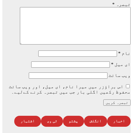
تبصرہ
*
نام
*
ای میل
*
ویب‌ سائٹ
اس براؤزر میں میرا نام، ای میل، اور ویب سائٹ
محفوظ رکھیں اگلی بار جب میں تبصرہ کرنے کےلیے۔
اخبار
انگلش
پشتو
ٹی وی
اشتہار