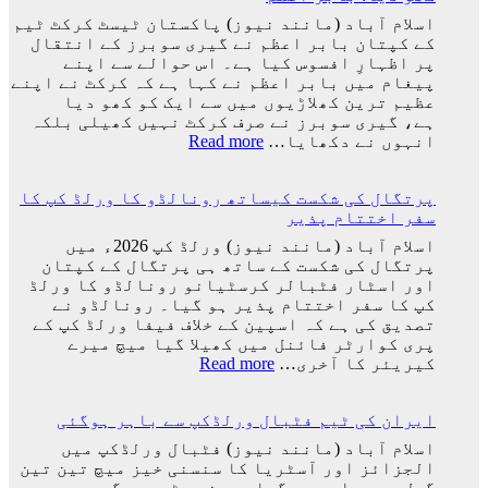
نہ
نہیں
اسلام آباد (مانند نیوز) پاکستان ٹیسٹ کرکٹ ٹیم
گئے؟
ہوا،
کے کپتان بابر اعظم نے گیری سوبرز کے انتقال
وجہ
جو
پر اظہارِ افسوس کیا ہے۔ اس حوالے سے اپنے
سامنے
اچھا
پیغام میں بابر اعظم نے کہا ہے کہ کرکٹ نے اپنے
آ
کھیلے
عظیم ترین کھلاڑیوں میں سے ایک کو کھو دیا
گئی
گا
ہے، گیری سوبرز نے صرف کرکٹ نہیں کھیلی بلکہ
وہ
:
انہوں نے دکھایا…
Read more
ٹیم
کرکٹ
میں
نے
ہوگا:
پرتگال کی شکست کیساتھ رونالڈو کا ورلڈ کپ کا
اپنے
فاطمہ
سفر اختتام پذیر
عظیم
ثنا
ترین
اسلام آباد (مانند نیوز) ورلڈ کپ 2026ء میں
کھلاڑیوں
پرتگال کی شکست کے ساتھ ہی پرتگال کے کپتان
میں
اور اسٹار فٹبالر کرسٹیانو رونالڈو کا ورلڈ
سے
کپ کا سفر اختتام پذیر ہو گیا۔ رونالڈو نے
ایک
تصدیق کی ہے کہ اسپین کے خلاف فیفا ورلڈ کپ کے
کو
پری کوارٹر فائنل میں کھیلا گیا میچ میرے
کھو
:
کیریئر کا آخری…
Read more
دیا:
پرتگال
بابر
کی
اعظم
ایران کی ٹیم فٹبال ورلڈکپ سے باہر ہوگئی
شکست
کیساتھ
اسلام آباد (مانند نیوز) فٹبال ورلڈکپ میں
رونالڈو
الجزائز اور آسٹریا کا سنسنی خیز میچ تین تین
کا
گول سے برابر ہو گیا۔ دونوں ٹیمیں گروپ جے سے