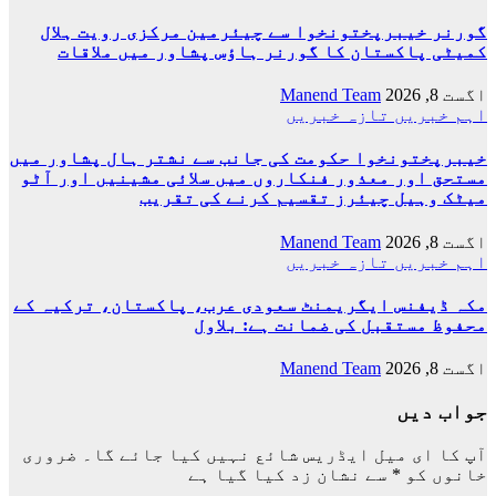
گورنر خیبرپختونخوا سے چیئرمین مرکزی رویت ہلال
کمیٹی پاکستان کا گورنر ہاؤس پشاور میں ملاقات
اگست 8, 2026
Manend Team
اہم خبریں
تازہ خبریں
خیبرپختونخوا حکومت کی جانب سے نشتر ہال پشاور میں
مستحق اور معذور فنکاروں میں سلائی مشینیں اور آٹو
میٹک وہیل چیئرز تقسیم کرنے کی تقریب
اگست 8, 2026
Manend Team
اہم خبریں
تازہ خبریں
مکہ ڈیفنس ایگریمنٹ سعودی عرب، پاکستان، ترکیہ کے
محفوظ مستقبل کی ضمانت ہے: بلاول
اگست 8, 2026
Manend Team
جواب دیں
آپ کا ای میل ایڈریس شائع نہیں کیا جائے گا۔
ضروری
خانوں کو
*
سے نشان زد کیا گیا ہے