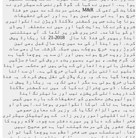
ہوا ہے۔ انہوں نے کہا کہ گوڈ گورننس کے سیکرٹری نے
شکایت کی تھی کہ M&R یعنی مرمت کے مد میں جو فنڈ
خرچ ہوا ہے اس میں غبن ہوا ہے اور اس کی تحقیقات
ہونا چاہئے جس پر کمشنر ملاکنڈ ڈویژن نے انکوائیری
شروع کرنے کا ہدایت کیا اور میں نے متعلقہ ایس ڈی
او کو باقاعدہ تحریری طور پر لکھا کہ آپ مینٹننس
اینڈ ریپیر کی فنڈ کا سال 2018-21 کا ریکارڈ پیش
کرے۔ ایم اینڈ آر کی مد میں چند سال قبل بھی تین
کروڑ روپے خرچ ہوچکے ہیں جبکہ گزشتہ سال بھی سات
کروڑ روپے خرچ ہوئے ہیں اور ان سے یہ پوچھا گیا ہے
کہ گرم چشمہ، بونی، بمبوریت، دروش کی تمام سڑکیں
نیشنل ہائی وے اتھارٹی کے پاس ہیں تو محکمہ سی اینڈ
ڈبلیو نے اتنی بڑی رقم کہاں خرچ کی ہے۔ ان سے اتنا
پوچھا گیا ہے کہ وہ ورک پلان کی نقل پیش کرے کہ یہ فنڈ
کہاں خرچ ہوئی ہے مگر ابھی تک وہ یہ ریکارڈ پیش نہ
کرسکا۔ ڈی سی چترال نے کہا کہ میں نے کمشنر ملاکنڈ
کے ذریعے انٹی کرپشن، نیب اور مانیٹرنگ اینڈ
ایوالیویشن محکموں کو تحقیقات کے بارے میں کیس
بھیجا ہے تاکہ اس کا انکوائیری ہوجائے۔ایس ڈی او
نے یہ بھی الزام لگایا کہ وزیر کے معاون حصوصی
برائے اقلیتی امور وزیر زادہ کے پولیٹیکل سیکرٹری
فخر اعظم کے دباؤ پر میرے دفتر سے چودہ لاکھ روپے کا
چیک جغور پل کی مرمت کیلئے لیا ہے جو صحیح نہیں
تھا۔ اس سلسلے میں جب فخر اعظم سے پوچھا گیا تو ان
کا کہنا تھا کہ جغور میں پُل کی حالت نہایت حراب تھی