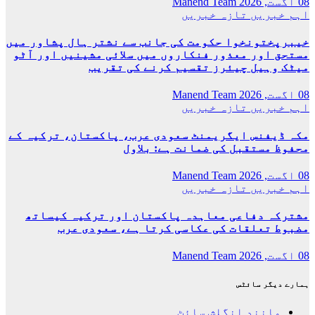
08 اگست, 2026
Manend Team
اہم خبریں
تازہ خبریں
خیبرپختونخوا حکومت کی جانب سے نشتر ہال پشاور میں
مستحق اور معذور فنکاروں میں سلائی مشینیں اور آٹو
میٹک وہیل چیئرز تقسیم کرنے کی تقریب
08 اگست, 2026
Manend Team
اہم خبریں
تازہ خبریں
مکہ ڈیفنس ایگریمنٹ سعودی عرب، پاکستان، ترکیہ کے
محفوظ مستقبل کی ضمانت ہے: بلاول
08 اگست, 2026
Manend Team
اہم خبریں
تازہ خبریں
مشترکہ دفاعی معاہدہ پاکستان اور ترکیہ کیساتھ
مضبوط تعلقات کی عکاسی کرتا ہے، سعودی عرب
08 اگست, 2026
Manend Team
ہمارے دیگر سائٹس
مانند انگلش سائٹ