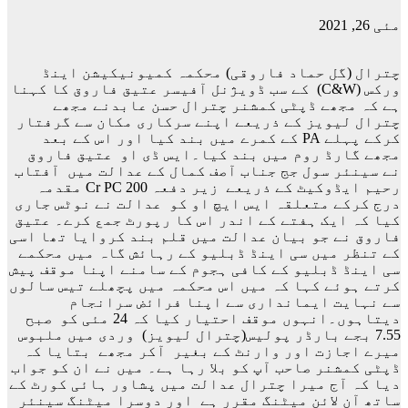
مئی 26, 2021
چترال (گل حماد فاروقی) محکمہ کمیونیکیشن اینڈ
ورکس (C&W) کے سب ڈویژنل آفیسر عتیق فاروق کا کہنا
ہے کہ مجھے ڈپٹی کمشنر چترال حسن عابدنے مجھے
چترال لیویز کے ذریعے اپنے سرکاری مکان سے گرفتار
کرکے پہلے PA کے کمرے میں بند کیا اور اس کے بعد
مجھے گارڈ روم میں بند کیا۔ایس ڈی او عتیق فاروق
نے سینئر سول جج جناب آصف کمال کے عدالت میں آفتاب
رحیم ایڈوکیٹ کے ذریعے زیر دفعہ 200 Cr PC مقدمہ
درج کرکے متعلقہ ایس ایچ او کو عدالت نے نوٹس جاری
کیا کہ ایک ہفتے کے اندر اس کا رپورٹ جمع کرے۔ عتیق
فاروق نے جو بیان عدالت میں قلم بند کروایا تھا اسی
کے تنظر میں سی اینڈ ڈبلیو کے رہائش گاہ میں محکمے
سی اینڈ ڈبلیو کے کافی ہجوم کے سامنے اپنا موقف پیش
کرتے ہوئے کہا کہ میں اس محکمہ میں پچھلے تیس سالوں
سے نہایت ایمانداری سے اپنا فرائض سرانجام
دیتاہوں۔انہوں موقف احتیار کیا کہ 24 مئی کو صبح
7.55 بجے بارڈر پولیس(چترال لیویز) وردی میں ملبوس
میرے اجازت اور وارنٹ کے بغیر آکر مجھے بتایا کہ
ڈپٹی کمشنر صاحب آپ کو بلا رہا ہے۔ میں نے ان کو جواب
دیا کہ آج میرا چترال عدالت میں پشاور ہائی کورٹ کے
ساتھ آن لائن میٹنگ مقرر ہے اور دوسرا میٹنگ سینئر