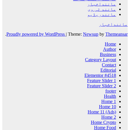
ماننداخبار
مانند ٹی وی
مانندریڈیو
ماننداخبار
.
Proudly powered by WordPress
|
Theme:
Newsup
by
Themeansar
Home
Author
Business
Category Layout
Contact
Editorial
Elementor #4518
Feature Slider 1
Feature Slider 2
footer
Health
Home 1
Home 10
Home 11 (Ads)
Home 2
Home Crypto
Home Food