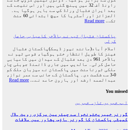
ورلڈ
راونڈ آف 32 میں پہنچ گئی ہیں اور اس نتیجے کے
کپ
بعد ایران فٹبال ورلڈ کپ سے باہر ہوگیا ہے۔
کا
الجزائز اور آسٹریا کا میچ ابتدائی 60 منٹ
سفر
:
تک…
Read more
اختتام
ایران
پذیر
کی
پاکستان فٹبال ٹیم نے بالآخر کامیابی حاصل
ٹیم
کرلی
فٹبال
ورلڈکپ
اسلام آباد(مانند نیوز ڈیسک)پاکستان فٹبال
سے
فینز کا طویل انتظار ختم ہوگیا، قومی ٹیم نے
باہر
بالآخر 961 دن بعد فٹبال کے میدان میں کامیابی
ہوگئی
حاصل کرلی۔ مالدیپ میں جاری ڈائمنڈ جوبلی چار
ملکی ٹورنامنٹ میں پاکستان نے میزبان ملک کو
0-3 سے شکست دی۔ پاکستان کے جانب سے عمر نواز،
:
عبدالصمد ارشد اور ہارون حامد نے…
Read more
پاکس
فٹبا
You missed
ٹیم
نے
اہم خبریں
تازہ خبریں
بالآ
کامی
گورنر خیبرپختونخوا سے چیئرمین مرکزی رویت ہلال
حاصل
کمیٹی پاکستان کا گورنر ہاؤس پشاور میں ملاقات
کرلی