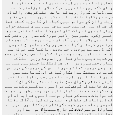
تجاوزات کے مد میں اپنے بندوں کے ذریعے تقریبا
پانچ لاکھ روپے لئے ہیں اس کے علاوہ ڈیزاسٹر کے مد
میں ڈھائی کروڑ روپے کے بابت انٹی کرپشن والے ڈی
سی سے ریکارڈ مانگ رہا ہے مگر انہوں نے ابھی تک وہ
ریکارڈ ان کو فراہم نہیں کیا۔ ان کا مزید کہنا تھا
کہ جب ڈی سی آفس میں حبس بے جا میں میری طبیعت حراب
ہوئی تو میں نے پاکستان تحریک انصاف کے ضلعی صدر،
ضلعی زکوۃ چئیرمین، لائیر فورم کے صدر اور دفتر کے
عملہ بھی بلایا کہ وہ آکر ڈی سی سے پوچھے کہ مجھے کس
جرم میں گرفتار کیا ہے جس پر وکلاء صاحبان نے بھی
آکر ڈی سی سے پوچھا۔ جب مجھے رہا کیا گیا تو ڈی سی
صاحب نے بارہ بجے مجھے میٹنگ کیلئے جب بلایا تو مجھ
پر شدید ذہنی دباؤ تھا اور اس وقت وزیر اعلےٰ کا
معاون حصوصی وزیر زادہ جو ڈیڈک کا چئیرمین بھی ہے
وہ بھی موجود تھا تو میں نے اس کی موجودگی میں اس
کے ساتھ میٹنگ سے انکار کیا کہ اس کے سامنے میں
نہیں کر سکتا ہوں۔اس سلسلے میں جب ہمارا نمائندہ
ڈپٹی کمشنر چترال حسن عابد کے دفتر جاکر ان کا
موقف جاننے کی کوشش کی تو انہوں نے کیمرے کے سامنے
بات کرنے سے معذرت کرلی تاہم غیر رسمی طور پر سوالات
کے جوابات دینے کو تیار ہوئے۔ انہوں نے ایس ڈی او
کے الزامات کو غلط گردانتے ہوئے کہا وہ17 گریڈ کا
آفیسر ہے اسے میں کیسے گرفتار کرسکتا ہوں۔ میں نے
یہاں 18 نومبر 2020 کو چارج سنبھالا ہوا ہے اور
تجاوزات، ڈیزاسٹر کا فنڈ میرے آنے سے پہلے تقسیم