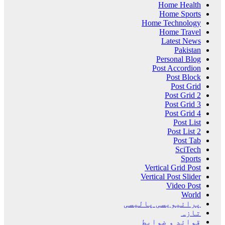
Home Health
Home Sports
Home Technology
Home Travel
Latest News
Pakistan
Personal Blog
Post Accordion
Post Block
Post Grid
Post Grid 2
Post Grid 3
Post Grid 4
Post List
Post List 2
Post Tab
SciTech
Sports
Vertical Grid Post
Vertical Post Slider
Video Post
World
پرائیویسی پالیسی
تازہ
قوائد و ضوابط