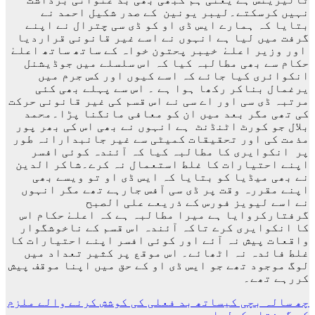
نہیں کرسکتے۔لیبر یونین کے صدر شکیل احمد نے
بتایا کہ ہمارے ایس ڈی او کو ڈی سی چترال نے اپنے
گرفت میں لیا ہے انہوں نے اسے غیر قانونی قراردیا
اور وزیر اعلےٰ خیبر پحتون خواہ کے ساتھ ساتھ اعلےٰ
حکام سے بھی مطالبہ کیا کہ اس سلسلے میں جوڈیشنل
انکوائری کیا جائے کہ اسے کیوں اور کس جرم میں
یرغمال بناکر رکھا ہوا ہے ۔ اس سے پہلے بھی کئی
مرتبہ ڈی سی اور اے سی نے اس قسم کی غیر قانونی حرکت
کی تھی مگر بعد میں ان کو معافی مانگنا پڑا۔محمد
بلال جو کورٹ اٹنڈنٹ ہے انہوں نے بھی اس کی بھر پور
مذمت کی اور تحقیقات کمیٹی سے غیر جانبدارانہ طور
پر انکوایری کا مطالبہ کیا کہ آئندہ کوئی افسر
اپنے احتیارات کا غلط استعمال نہ کرے۔شاکر الدین
نے بھی میڈیا کو بتایا کہ ایس ڈی او تو ویسے بھی
اپنے مقررہ وقت پر ڈی سی آفس جارہے تھے مگر انہوں
نے اسے لیویز فورس کے ذریعے علی الصبح
گرفتارکروایا ہے میرا مطالبہ ہے کہ اعلےٰ حکام اس
کا انکوایری کرے تاکہ آئندہ اس قسم کے ناخوشگوار
واقعات پیش نہ آئے اور کوئی افسر اپنے احتیارات کا
غلط فائدہ نہ اٹھائے۔ اس موقع پر کثیر تعداد میں
لوگ موجود تھے جو ایس ڈی او کے حق میں اپنا موقف پیش
کررہے تھے۔
پوسٹوں
چھ سالہ بچی کیساتھ بد فعلی کی کوشش کرنے والے ملزم
کو گرفتار کرلیا