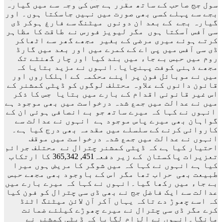
سول جج صاحب کے ساتھ مقرر ہے جس کی وجہ سے میں گیارہ
بجے سے پہلے کسی بھی صورت میں نہیں جاسکتا ہوں۔ اور
گیارہ بجے کے بعد ان دونوں میٹنگ سے فارغ ہوکر ڈی
سی آفس آسکتا ہوں مگر لیویز فورس نے طاقت کا مظاہر
کرتے ہوئے میری مرضی کے بغیر مجھے گھر سے اٹھاکر
ڈی سی آفس میں پی اے کے کمرے میں اور بعد میں گارڈ
روم میں حبس بے جاء میں بند کیا اور چار گھنٹے تک
مجھے ذہنی کوفت پہنچایا۔انہوں نے مزید بتایا کہ
میں نے موبائل فون پر اپنے محکمہ کے اہلکاروں اور
قانون دانوں کے علاوہ محتلف لوگوں کو ڈپٹی کمشنر کے
اس غیر قانونی اقدام کے بارے میں بتایا جس کا ذکر
میں نے عدالت میں جمع شدہ درخواست میں بھی موجود ہے
انہوں نے کہا کہ میرے ساتھ جو بے انصافی ہوئی ان کے
گواہان بھی میرے پاس موجود ہے انہوں نے عدالت سے
کاروائی کرنے کے سلسلے میں مقدمہ بھی درج کیا ہے۔
انہوں نے عدالت میں جمع شدہ درخواست میں موقف
احتیار کیا ہے کہ ڈپٹی کمشنر چترال نے محتلف جرائم
تعزیرات پاکستان کے زیر دفعہ451, 365,342 کا ارتکاب
کیا ہے انہوں نے کہا کہ میں شوگر کا مریض ہوں میرا
طبیعت بھی حراب تھا مگر اس کے باوجود بھی مجھے حبس
بے جاء میں رکھا گیا۔انہوں نے کہا کہ میرے بارے میں
عدالت سے ایک فاضل جج نے بھی ڈی سی چترال کو فون کیا
کہ اسے چھوڑ دے تاکہ یہاں آکر آن لائن میٹنگ اٹنڈ
کرے مگر ڈی سی چترال نے میرے چھوڑے کیلئے ضمانت
مانگا۔انہوں نے الزام لگایا کہ ڈپٹی کمشنر نے