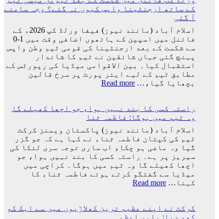
فیفا
کے ساتھ ارجنٹینا واپس کیوں نہ گئے؟ وجہ سامنے
ورلڈ
آ گئی
کپ
سے
اسلام آباد (مانند نیوز) فیفا ورلڈ کپ 2026ء کے
باہر
فائنل میں اسپین کے ہاتھوں اضافی وقت میں 1-0
نکالنے
سے شکست کے بعد ارجنٹینا کی قومی ٹیم وطن واپس
کی
پہنچ گئی جہاں شائقین نے ٹیم کا شاندار
درخواست
استقبال کیا۔ بین الاقوامی میڈیا کی رپورٹس کے
پر
مطابق ٹیم کے لیے ایئر پورٹ پر سرخ قالین
2
:
بچھایا گیا،…
Read more
کروڑ
ورلڈ
33
کپ
لاکھ
راستہ کسی کا بند نہیں ہوا، جو اچھا کھیلے گا
فائنل
افراد
وہ ٹیم میں ہوگا: فاطمہ ثنا
میں
کے
شکست
اسلام آباد (مانند نیوز) پاکستان ویمنز کرکٹ
دستخط
کے
ٹیم کی کپتان فاطمہ ثناء نے کہا ہے کہ جو گزر
بعد
گیا وہ ماضی ہو چکا، اب ساری توجہ سری لنکا کی
لیونل
سیریز پر ہے۔ راستہ کسی کا بند نہیں ہوا، جو
میسی
اچھا کھیلے گا وہ ٹیم میں ہوگا۔ کراچی میں
ٹیم
میڈیا سے گفتگو کرتے ہوئے فاطمہ ثناء کا
کے
:
کہنا…
Read more
ساتھ
راستہ
ارجنٹینا
کسی
واپس
کرکٹ نے اپنے عظیم ترین کھلاڑیوں میں سے ایک کو
کا
کیوں
کھو دیا: بابر اعظم
بند