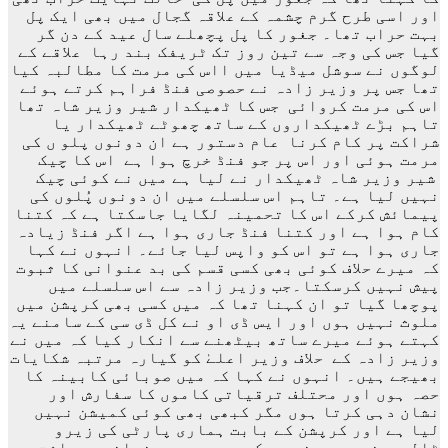
اور اسی طرح گرم چشمہ کے علاقہ گجال میں بھی ایک پل
بہت حراب تھا۔ جغور کا پل پچھلے سال عید کے دن گر
گیا جس کی وجہ سے تین روز تک ٹریفک بند رہا علاقے کے
لوگوں نے سوشل میڈیا میں ااس کی مرمت کا مطالبہ کیا
تھا جس پر وزیر زادہ نے حصوصی فنڈ فراہم کرتے ہوئے
اس کی مرمت کروائی جس کا ٹھیکدار شیر وزیر شاہ تھا
تاہم بڑے ٹھیکداروں کے ساتھ چھوٹے ٹھیکدار یا
شراکت پر کام کرنا عام دستور ہے ان دونوں پلو ں کی
مرمت ہوئی اور اس پر جو فنڈ خرچ ہوا ہے اس کا چیک
شیر وزیر شاہ ٹھیکدار نے لیا ہے میں نے کوئی چیک
نہیں لیا ہے۔ تاہم اس سلسلے میں ان دونوں پُلوں کی
پیمائش کرکے اس کا تحمینہ لگایا جاسکتا ہے کہ کتنا
کام ہوا ہے اور کتنا فنڈ جاری ہوا ہے اگر فنڈ زیادہ
جاری ہوا ہے تو اس کو واپس لیا جائے۔ انہوں نے کہا
کہ میرے حلاف کوئی بھی کسی قسم کی بد عنوانی کا ثبوت
پیش نہیں کرسکتا۔جب وزیر زادہ سے اس سلسلے میں
پوچھا گیا تو ان کہنا تھا کہ میں کسی بھی کرپشن میں
ملوث نہیں ہوں اور ایس ڈی او نے کل ڈی سی کے سامنے یہ
کہتے ہوئے میرے ساتھ بیٹھنے سے انکار کیا کہ میں نے
وزیر زادہ کے حلاف وزیر اعلےٰ کو گیارہ مرتبہ شکایات
بھیجے ہیں۔ انہوں نے کہا کہ میں صوبائی کابینہ کا
حصہ ہوں اور محتلف ترقیاتی کاموں کا سفارش اور
نشان دہی کرتا ہوں مگر کبھی بھی کوئی کمیشن نہیں
لیا ہے اور کرپشن کے بابت ہماری پارٹی کی زیرو
ٹالیرینس ہے یعنی ہم کبھی بھی بد عنوانی برداشت