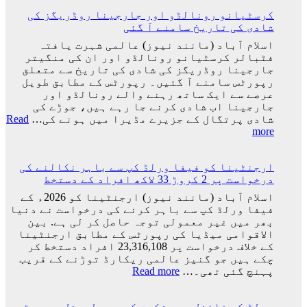
کرسٹیانو رونالڈو اور جارجینا روڈریگز کی
شادی کی تاریخ سامنے آ گئی
اسلام آباد (مانند نیوز) عالمی شہرت یافتہ
فٹبالر کرسٹیانو رونالڈو اور ان کی منگیتر
جارجینا روڈریگز کی شادی کی تاریخ سے متعلق
رپورٹس سامنے آ گئیں۔ رپورٹس کے مطابق طویل
عرصے سے ایک ساتھ رہنے والے رونالڈو اور
جارجینا اب شادی کرنے جا رہے ہیں، جوڑے کی
شادی پرتگال کے جزیرے مڈیرا میں ہونے کی…
Read
:
more
کرسٹیانو
رونالڈو
ارجنٹینا کو فیفا ورلڈ کپ سے باہر نکالنے کی
اور
درخواست پر 2 کروڑ 33 لاکھ افراد کے دستخط
جارجینا
روڈریگز
اسلام آباد (مانند نیوز) ارجنٹینا کو 2026ء کے
کی
فیفا ورلڈ کپ سے باہر کرنے کی درخواست نے دنیا
شادی
بھر میں غیر معمولی توجہ حاصل کر لی ہے. بین
کی
الاقوامی میڈیا کی رپورٹس کے مطابق ارجنٹینا
تاریخ
کے خلاف درخواست پر 23,316,108 افراد دستخط کر
سامنے
چکے ہیں جو گنیز عالمی ریکارڈ توڑنے کے قریب
آ
:
پہنچ گئی تھی۔…
Read more
گئی
ارجنٹینا
کو
ورلڈ کپ فائنل میں شکست کے بعد لیونل میسی ٹیم