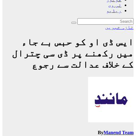
ٹی وی
ریڈیو
تازہ خبریں
ایس ڈی او کو حبس بے جاء
میں رکھنے پر ڈی سی چترال
کے خلاف عدالت سے رجوع
By
Manend Team