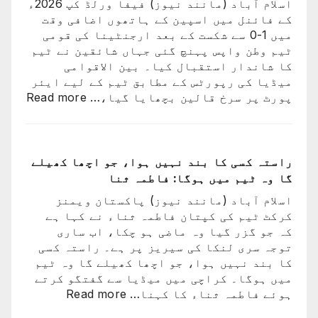
اسلام آباد (مانند نیوز) فیفا ورلڈ کپ 2026ء
نکالنے
کے فائنل میں اسپین کے ہاتھوں اضافی وقت
کی
میں 1-0 سے شکست کے بعد ارجنٹینا کی قومی
درخواست
ٹیم وطن واپس پہنچ گئی جہاں شائقین نے ٹیم
پر
کا شاندار استقبال کیا۔ بین الاقوامی
2
میڈیا کی رپورٹس کے مطابق ٹیم کے لیے ایئر
کروڑ
:
پورٹ پر سرخ قالین بچھایا گیا،…
Read more
33
ورلڈ
لاکھ
کپ
افراد
فائن
کے
میں
راستہ کسی کا بند نہیں ہوا، جو اچھا کھیلے
دستخط
شکست
گا وہ ٹیم میں ہوگا: فاطمہ ثنا
کے
اسلام آباد (مانند نیوز) پاکستان ویمنز
بعد
کرکٹ ٹیم کی کپتان فاطمہ ثناء نے کہا ہے
لیون
کہ جو گزر گیا وہ ماضی ہو چکا، اب ساری
میسی
توجہ سری لنکا کی سیریز پر ہے۔ راستہ کسی
ٹیم
کا بند نہیں ہوا، جو اچھا کھیلے گا وہ ٹیم
کے
میں ہوگا۔ کراچی میں میڈیا سے گفتگو کرتے
ساتھ
:
ہوئے فاطمہ ثناء کا کہنا…
Read more
ارجن
راستہ
واپس