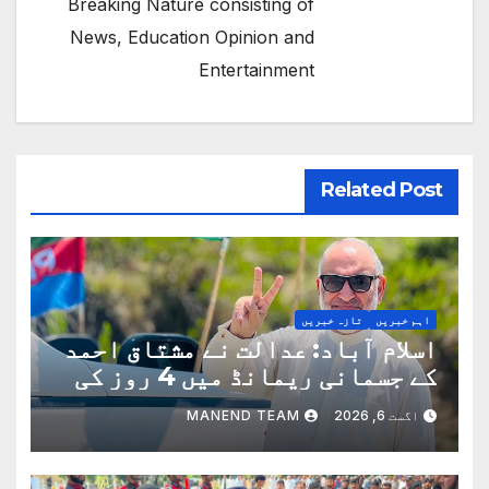
Breaking Nature consisting of
News, Education Opinion and
Entertainment
Related Post
اہم خبریں
تازہ خبریں
اسلام آباد: عدالت نے مشتاق احمد
کے جسمانی ریمانڈ میں 4 روز کی
توسیع کردی
اگست 6, 2026
MANEND TEAM