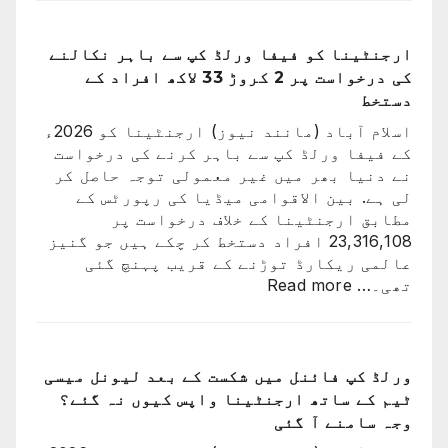
رونالڈو
اور
جارجینا
ارجنٹینا کو فیفا ورلڈ کپ سے باہر نکالنے
روڈریگز
کی درخواست پر 2 کروڑ 33 لاکھ افراد کے
کی
دستخط
شادی
اسلام آباد (مانند نیوز) ارجنٹینا کو 2026ء
کی
کے فیفا ورلڈ کپ سے باہر کرنے کی درخواست
تاریخ
نے دنیا بھر میں غیر معمولی توجہ حاصل کر
سامنے
لی ہے. بین الاقوامی میڈیا کی رپورٹس کے
آ
مطابق ارجنٹینا کے خلاف درخواست پر
گئی
23,316,108 افراد دستخط کر چکے ہیں جو گنیز
عالمی ریکارڈ توڑنے کے قریب پہنچ گئی
:
تھی۔…
Read more
ارجنٹینا
کو
فیفا
ورلڈ
ورلڈ کپ فائنل میں شکست کے بعد لیونل میسی
کپ
ٹیم کے ساتھ ارجنٹینا واپس کیوں نہ گئے؟
سے
وجہ سامنے آ گئی
باہر