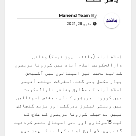
Manend Team
By
مارچ 29, 2021
اسلام آباد (مانند نیوز ڈیسک) وفاقی
دارالحکومت اسلام آباد میں کورونا مریضوں
کے لیے مختص تین اسپتالوں میں آکسیجن
بیڈز مکمل بھر گئے۔ڈسٹرکٹ ہیلتھ آفیسر
اسلام آباد کے مطابق وفاقی دارالحکومت
میں کورونا مریضوں کے لیے مختص اسپتالوں
میں وینٹی لیٹرز بھرگئے اور مزید گنجائش
نہیں ہے جبکہ کورونا مریضوں کے علاج کے
لیے 15سرکاری اور نجی اسپتال مختص کردئیے
گئے ہیں۔ڈی ایچ او نے کہا ہے کہ پمز میں