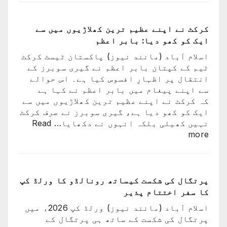
کسی
کیوں
کا
نہ
بند
کرکٹ نے اپنے عظیم ترین کھلاڑیوں میں سے
گئے؟
نہیں
ایک کو کھو دیا: بابر اعظم
وجہ
ہوا،
سامن
اسلام آباد (مانند نیوز) پاکستان ٹیسٹ کرکٹ
جو
آ
ٹیم کے کپتان بابر اعظم نے گیری سوبرز کے
اچھا
گئی
انتقال پر اظہارِ افسوس کیا ہے۔ اس حوالے
کھیلے
سے اپنے پیغام میں بابر اعظم نے کہا ہے
گا
کہ کرکٹ نے اپنے عظیم ترین کھلاڑیوں میں سے
وہ
ایک کو کھو دیا ہے، گیری سوبرز نے صرف کرکٹ
ٹیم
نہیں کھیلی بلکہ انہوں نے دکھایا…
Read
میں
:
more
ہوگا:
کرکٹ
فاطمہ
نے
ثنا
اپنے
عظیم
پرتگال کی شکست کیساتھ رونالڈو کا ورلڈ کپ
ترین
کا سفر اختتام پذیر
کھلاڑیوں
اسلام آباد (مانند نیوز) ورلڈ کپ 2026ء میں
میں
پرتگال کی شکست کے ساتھ ہی پرتگال کے
سے