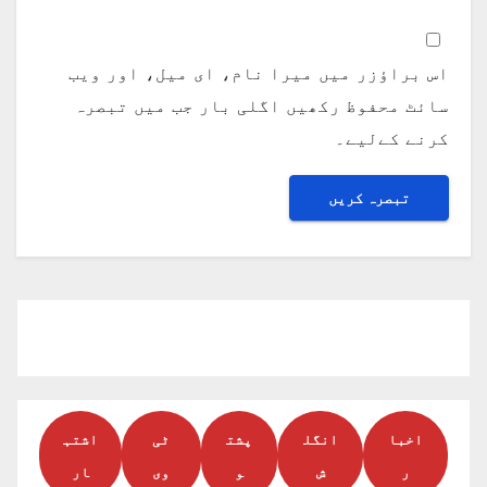
اس براؤزر میں میرا نام، ای میل، اور ویب
سائٹ محفوظ رکھیں اگلی بار جب میں تبصرہ
کرنے کےلیے۔
اخبا
انگل
پشت
ٹی
اشتہ
ر
ش
و
وی
ار