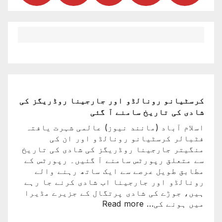
کرسٹیانو رونالڈو اور جارجینا روڈریگز کی
شادی کی تاریخ سامنے آ گئی
اسلام آباد (مانند نیوز) عالمی شہرت یافتہ
فٹبالر کرسٹیانو رونالڈو اور ان کی
منگیتر جارجینا روڈریگز کی شادی کی تاریخ
سے متعلق رپورٹس سامنے آ گئیں۔ رپورٹس کے
مطابق طویل عرصے سے ایک ساتھ رہنے والے
رونالڈو اور جارجینا اب شادی کرنے جا رہے
ہیں، جوڑے کی شادی پرتگال کے جزیرے مڈیرا
:
میں ہونے کی…
Read more
کرسٹیانو