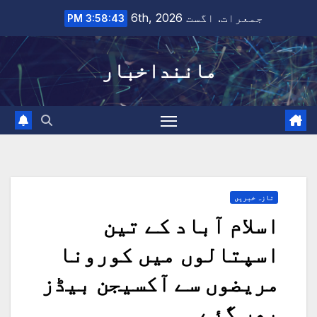
Ski
جمعرات. اگست 6th, 2026
3:58:43 PM
t
conten
ماننداخبار
تازہ خبریں
اسلام آباد کے تین
اسپتالوں میں کورونا
مریضوں سے آکسیجن بیڈز
بھر گئے