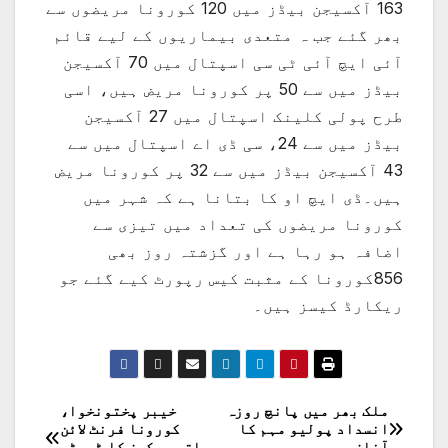
163 آکسیجن بیڈز میں 120 کورونا مریضوں سے
بھر گئے جب ہ متعدی بیماریوں کے لیے قائم
آئی ایچ آئی ٹی سی اسپتال میں 70 آکسیجن
بیڈز میں سے 50 پر کورونا مریض ہیں، اسی
طرح پولی کلینک اسپتال میں 27 آکسیجن
بیڈز میں سے 24، سی ڈی اے اسپتال میں سے
43 آکسیجن بیڈز میں سے 32 پر کورونا مریض
ہیں۔ڈی ایچ او کا بتانا ہے کہ شہر میں
کورونا مریضوں کی تعداد میں تیزی سے
اضافہ ہو رہا ہے اور گزشتہ روز بھی
856کورونا کے مثبت کیس رپورٹ کیے گئے جو
ریکارڈ کیسز ہیں۔
ملک بھر میں پانچ روزہ
خیبر پختونخوا،
پوسٹوں
انسداد پولیو مہم کا
کورونا فرنٹ لائن
آغاز
ہیلتھ ورکرز کا ڈیوٹی