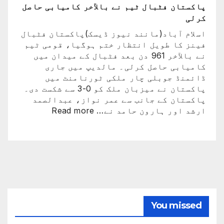
فٹبال
پاکستان فٹبال ٹیم نے بالآخر کامیابی حاصل
ورلڈکپ
کرلی
سے
اسلام آباد(مانند نیوز ڈیسک)پاکستان فٹبال
باہر
فینز کا طویل انتظار ختم ہوگیا، قومی ٹیم
ہوگئی
نے بالآخر 961 دن بعد فٹبال کے میدان میں
کامیابی حاصل کرلی۔ مالدیپ میں جاری
ڈائمنڈ جوبلی چار ملکی ٹورنامنٹ میں
پاکستان نے میزبان ملک کو 0-3 سے شکست دی۔
پاکستان کے جانب سے عمر نواز، عبدالصمد
:
ارشد اور ہارون حامد نے…
Read more
پاکستان
فٹبال
ٹیم
نے
بالآخر
کامیابی
حاصل
کرلی
You missed