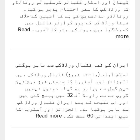
کپتان اور اسٹار فٹبالر کرسٹیانو رونالڈو
ایک
کا ورلڈ کپ کا سفر اختتام پذیر ہو گیا۔
کو
رونالڈو نے تصدیق کی ہے کہ اسپین کے خلاف
کھو
فیفا ورلڈ کپ کے پری کوارٹر فائنل میں
دیا:
کھیلا گیا میچ میرے کیریئر کا آخری…
Read
بابر
:
more
اعظم
پرتگال
کی
شکست
کیساتھ
ایران کی ٹیم فٹبال ورلڈکپ سے باہر ہوگئی
رونالڈو
اسلام آباد (مانند نیوز) فٹبال ورلڈکپ میں
کا
الجزائز اور آسٹریا کا سنسنی خیز میچ تین
ورلڈ
تین گول سے برابر ہو گیا۔ دونوں ٹیمیں
کپ
گروپ جے سے راونڈ آف 32 میں پہنچ گئی ہیں
کا
اور اس نتیجے کے بعد ایران فٹبال ورلڈ کپ
سفر
سے باہر ہوگیا ہے۔ الجزائز اور آسٹریا کا
اختتام
:
میچ ابتدائی 60 منٹ تک…
Read more
پذیر
ایران
کی
ٹیم