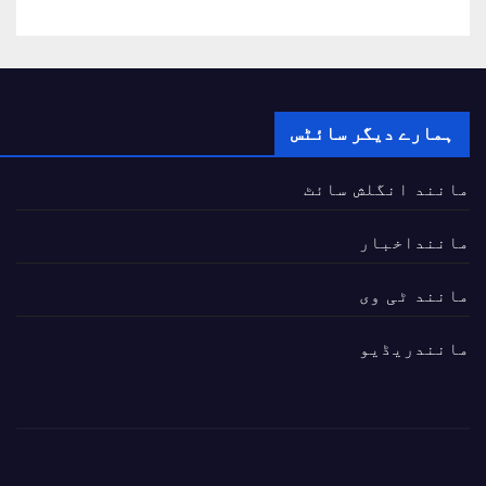
ہمارے دیگر سائٹس
مانند انگلش سائٹ
ماننداخبار
مانند ٹی وی
مانندریڈیو