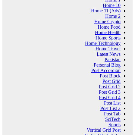
Home 10
Home 11 (Ads)
Home 2
Home Crypto
Home Food
Home Health
Home Sports
Home Technology
Home Travel
Latest News
Pakistan
Personal Blog
Post Accordion
Post Block
Post Grid
Post Grid 2
Post Grid 3
Post Grid 4
Post List
Post List 2
Post Tab
SciTech
Sports
Vertical Grid Post