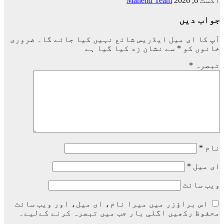
اگست 6, 2026
Manend Team
جواب دیں
آپ کا ای میل ایڈریس شائع نہیں کیا جائے گا۔
ضروری
خانوں کو
*
سے نشان زد کیا گیا ہے
تبصرہ
*
نام
*
ای میل
*
ویب‌ سائٹ
اس براؤزر میں میرا نام، ای میل، اور ویب سائٹ
محفوظ رکھیں اگلی بار جب میں تبصرہ کرنے کےلیے۔