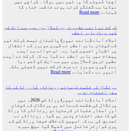
اچھا کھیلے گا وہ ٹیم میں ہوگا۔ کراچی میں
ٹیم
میڈیا سے گفتگو کرتے ہوئے فاطمہ ثناء کا
کے
:
کہنا…
Read more
ساتھ
راستہ
ارجنٹینا
کسی
واپس
کرکٹ نے اپنے عظیم ترین کھلاڑیوں میں سے ایک کو
کا
کیوں
کھو دیا: بابر اعظم
بند
نہ
نہیں
اسلام آباد (مانند نیوز) پاکستان ٹیسٹ کرکٹ ٹیم
گئے؟
ہوا،
کے کپتان بابر اعظم نے گیری سوبرز کے انتقال
وجہ
جو
پر اظہارِ افسوس کیا ہے۔ اس حوالے سے اپنے
سامنے
اچھا
پیغام میں بابر اعظم نے کہا ہے کہ کرکٹ نے اپنے
آ
کھیلے
عظیم ترین کھلاڑیوں میں سے ایک کو کھو دیا
گئی
گا
ہے، گیری سوبرز نے صرف کرکٹ نہیں کھیلی بلکہ
وہ
:
انہوں نے دکھایا…
Read more
ٹیم
کرکٹ
میں
نے
ہوگا:
پرتگال کی شکست کیساتھ رونالڈو کا ورلڈ کپ کا
اپنے
فاطمہ
سفر اختتام پذیر
عظیم
ثنا
ترین
اسلام آباد (مانند نیوز) ورلڈ کپ 2026ء میں
کھلاڑیوں
پرتگال کی شکست کے ساتھ ہی پرتگال کے کپتان
میں
اور اسٹار فٹبالر کرسٹیانو رونالڈو کا ورلڈ
سے
کپ کا سفر اختتام پذیر ہو گیا۔ رونالڈو نے
ایک
تصدیق کی ہے کہ اسپین کے خلاف فیفا ورلڈ کپ کے
کو
پری کوارٹر فائنل میں کھیلا گیا میچ میرے
کھو