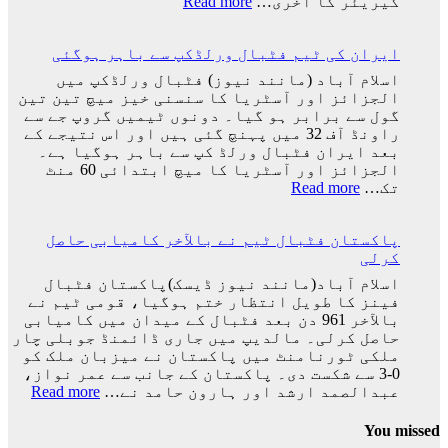
:
کیریئر کا آخری…
Read more
دیا:
پرتگال
بابر
کی
اعظم
ایران کی ٹیم فٹبال ورلڈکپ سے باہر ہوگئی
شکست
کیساتھ
اسلام آباد (مانند نیوز) فٹبال ورلڈکپ میں
رونالڈو
الجزائز اور آسٹریا کا سنسنی خیز میچ تین تین
کا
گول سے برابر ہو گیا۔ دونوں ٹیمیں گروپ جے سے
ورلڈ
راونڈ آف 32 میں پہنچ گئی ہیں اور اس نتیجے کے
کپ
بعد ایران فٹبال ورلڈ کپ سے باہر ہوگیا ہے۔
کا
الجزائز اور آسٹریا کا میچ ابتدائی 60 منٹ
سفر
:
تک…
Read more
اختتام
ایران
پذیر
کی
پاکستان فٹبال ٹیم نے بالآخر کامیابی حاصل
ٹیم
کرلی
فٹبال
ورلڈکپ
اسلام آباد(مانند نیوز ڈیسک)پاکستان فٹبال
سے
فینز کا طویل انتظار ختم ہوگیا، قومی ٹیم نے
باہر
بالآخر 961 دن بعد فٹبال کے میدان میں کامیابی
ہوگئی
حاصل کرلی۔ مالدیپ میں جاری ڈائمنڈ جوبلی چار
ملکی ٹورنامنٹ میں پاکستان نے میزبان ملک کو
0-3 سے شکست دی۔ پاکستان کے جانب سے عمر نواز،
:
عبدالصمد ارشد اور ہارون حامد نے…
Read more
پاکس
فٹبا
You missed
ٹیم