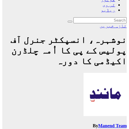
ٹی وی
ریڈیو
تازہ خبریں
نوشہرہ، انسپکٹر جنرل آف
پولیس کے پی کا اُمہ چلڈرن
اکیڈمی کا دورہ
By
Manend Team