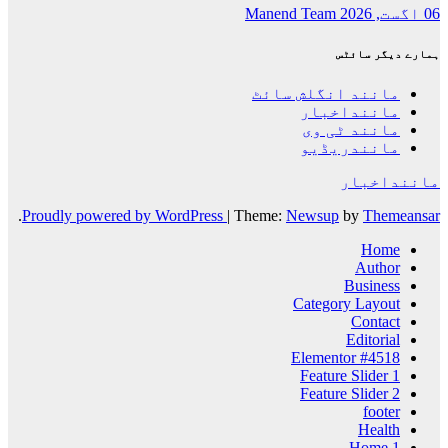
06 اگست, 2026
Manend Team
ہمارے دیگر سائٹس
مانند انگلش سائٹ
ماننداخبار
مانند ٹی وی
مانندریڈیو
ماننداخبار
.
Proudly powered by WordPress
|
Theme:
Newsup
by
Themeansar
Home
Author
Business
Category Layout
Contact
Editorial
Elementor #4518
Feature Slider 1
Feature Slider 2
footer
Health
Home 1