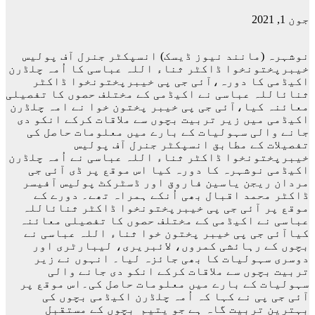
جون 1, 2021
نوشہرہ (مانند نیوز ڈیسک) انسپکٹر جنرل آف پولیس
خیبرپختونخوا ڈاکٹر ثناء اللہ عباسی کا اُمہ چلڈرن
اکیڈمی کا دورہ،آئی جی پی خیبرپختونخوا ڈاکٹر
ثنائاللہ عباسی نے اکیڈمی کے مختلف حصوں کا تفصیلی
معائنہ کیا،آئی جی پی خیبر پختون خوا نے امہ چلڈرن
اکیڈمی میں زیر تربیت بچوں سے ملاقات کرکے انکو دی
جانے والی سہولیات کے بارے میں معلومات حاصل کی
تفصیلات کے مطابق انسپکٹر جنرل آف پولیس
خیبرپختونخوا ڈاکٹر ثناء اللہ عباسی نے اُمہ چلڈرن
اکیڈمی نوشہرہ کا دورہ کیا اس موقع پر ڈی آئی جی
مردان ریجن یاسین فاروق اور ڈسٹرکٹ پولیس آفیسر
ڈاکٹر محمد اقبال بھی اُنکے ہمراہ تھے۔ دورے کے
موقع پر آئی جی پی خیبرپختونخوا ڈاکٹر ثنائاللہ
عباسی نے اکیڈمی کے مختلف حصوں کا تفصیلی معائنہ
کیاآئی جی پی خیبر پختون خوا ثناء اللہ عباسی نے
بچوں کے رہائشی کمروں، لائبریری، لیبارٹری اور
دوسری سہولیات کا بھی جائزہ لیا۔ انہوں نے زیر
تربیت بچوں سے ملاقات کرکے انکو دی جانے والی
سہولیات کے بارے میں معلومات حاصل کی۔اس موقع پر
آئی جی پی نے کہا کہ اُمہ چلڈرن اکیڈمی بچوں کی
بہترین تربیت گاہ ہے جو یتیم بچوں کے مستقبل