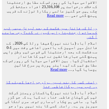
کی
الاقوامی میڈیا کی رپورٹس کے مطابق ارجنٹینا
تاریخ
کے خلاف درخواست پر 23,316,108 افراد دستخط کر
سامنے
چکے ہیں جو گنیز عالمی ریکارڈ توڑنے کے قریب
آ
:
پہنچ گئی تھی۔…
Read more
گئی
ارجنٹینا
کو
ورلڈ کپ فائنل میں شکست کے بعد لیونل میسی ٹیم
فیفا
کے ساتھ ارجنٹینا واپس کیوں نہ گئے؟ وجہ سامنے
ورلڈ
آ گئی
کپ
سے
اسلام آباد (مانند نیوز) فیفا ورلڈ کپ 2026ء کے
باہر
فائنل میں اسپین کے ہاتھوں اضافی وقت میں 1-0
نکالنے
سے شکست کے بعد ارجنٹینا کی قومی ٹیم وطن واپس
کی
پہنچ گئی جہاں شائقین نے ٹیم کا شاندار
درخواست
استقبال کیا۔ بین الاقوامی میڈیا کی رپورٹس کے
پر
مطابق ٹیم کے لیے ایئر پورٹ پر سرخ قالین
2
:
بچھایا گیا،…
Read more
کروڑ
ورلڈ
33
کپ
لاکھ
راستہ کسی کا بند نہیں ہوا، جو اچھا کھیلے گا
فائنل
افراد
وہ ٹیم میں ہوگا: فاطمہ ثنا
میں
کے
شکست
اسلام آباد (مانند نیوز) پاکستان ویمنز کرکٹ
دستخط
کے
ٹیم کی کپتان فاطمہ ثناء نے کہا ہے کہ جو گزر
بعد
گیا وہ ماضی ہو چکا، اب ساری توجہ سری لنکا کی
لیونل
سیریز پر ہے۔ راستہ کسی کا بند نہیں ہوا، جو
میسی