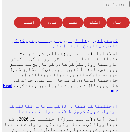
اخبار
انگلش
پشتو
ٹی وی
اشتہار
کرسٹیانو رونالڈو اور جارجینا روڈریگز کی
شادی کی تاریخ سامنے آ گئی
اسلام آباد (مانند نیوز) عالمی شہرت یافتہ
فٹبالر کرسٹیانو رونالڈو اور ان کی منگیتر
جارجینا روڈریگز کی شادی کی تاریخ سے متعلق
رپورٹس سامنے آ گئیں۔ رپورٹس کے مطابق طویل
عرصے سے ایک ساتھ رہنے والے رونالڈو اور
جارجینا اب شادی کرنے جا رہے ہیں، جوڑے کی
شادی پرتگال کے جزیرے مڈیرا میں ہونے کی…
Read
:
more
کرسٹیانو
رونالڈو
ارجنٹینا کو فیفا ورلڈ کپ سے باہر نکالنے کی
اور
درخواست پر 2 کروڑ 33 لاکھ افراد کے دستخط
جارجینا
روڈریگز
اسلام آباد (مانند نیوز) ارجنٹینا کو 2026ء کے
کی
فیفا ورلڈ کپ سے باہر کرنے کی درخواست نے دنیا
شادی
بھر میں غیر معمولی توجہ حاصل کر لی ہے. بین