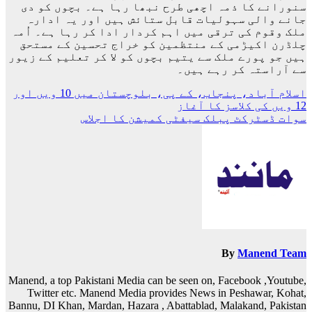
سنورانے کا ذمہ اچھی طرح نبھا رہا ہے۔ بچوں کو دی
جانے والی سہولیات قابل ستائش ہیں اور یہ ادارہ
ملک وقوم کی ترقی میں اہم کردار ادا کر رہا ہے۔ اُمہ
چلڈرن اکیڑمی کے منتظمین کو خراج تحسین کے مستحق
ہیں جو پورے ملک سے یتیم بچوں کو لا کر تعلیم کے زیور
سے آراستہ کر رہے ہیں۔
پوسٹوں
اسلام آباد، پنجاب، کے پی، بلوچستان میں 10 ویں اور
12 ویں کی کلاسز کا آغاز
کی
سوات ڈسٹرکٹ پبلک سیفٹی کمیشن کا اجلاس
نیویگیشن
By
Manend Team
Manend, a top Pakistani Media can be seen on, Facebook ,Youtube,
Twitter etc. Manend Media provides News in Peshawar, Kohat,
Bannu, DI Khan, Mardan, Hazara , Abattablad, Malakand, Pakistan