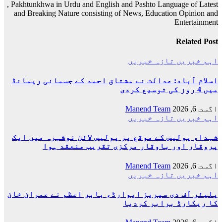
, Pakhtunkhwa in Urdu and English and Pashto Language of Latest
and Breaking Nature consisting of News, Education Opinion and
Entertainment
Related Post
اہم خبریں
تازہ خبریں
اسلام آباد: عدالت نے مشتاق احمد کے جسمانی ریمانڈ
میں 4 روز کی توسیع کردی
اگست 6, 2026
Manend Team
اہم خبریں
تازہ خبریں
شہداء پولیس کے موقع پر پولیس لائن نوشہرہ میں ایک
پروقار اور باوقار مرکزی تقریب منعقد ہوا
اگست 6, 2026
Manend Team
اہم خبریں
تازہ خبریں
پلیئر آف دی سیریز ایوارڈ، بابر اعظم نے عمران خان
کا ریکارڈ برابر کردیا