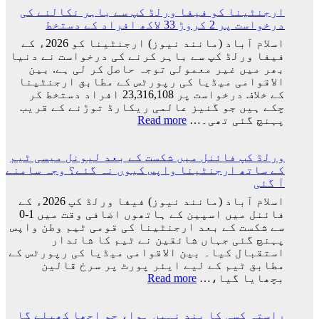
ارجنٹینا کو فیفا ورلڈ کپ سے باہر نکالنے کی
اور
درخواست پر 2 کروڑ 33 لاکھ افراد کے دستخط
جارجینا
روڈریگز
اسلام آباد (مانند نیوز) ارجنٹینا کو 2026ء کے
کی
فیفا ورلڈ کپ سے باہر کرنے کی درخواست نے دنیا
شادی
بھر میں غیر معمولی توجہ حاصل کر لی ہے. بین
کی
الاقوامی میڈیا کی رپورٹس کے مطابق ارجنٹینا
تاریخ
کے خلاف درخواست پر 23,316,108 افراد دستخط کر
سامنے
چکے ہیں جو گنیز عالمی ریکارڈ توڑنے کے قریب
آ
:
پہنچ گئی تھی۔…
Read more
گئی
ارجنٹینا
کو
ورلڈ کپ فائنل میں شکست کے بعد لیونل میسی ٹیم
فیفا
کے ساتھ ارجنٹینا واپس کیوں نہ گئے؟ وجہ سامنے
ورلڈ
آ گئی
کپ
سے
اسلام آباد (مانند نیوز) فیفا ورلڈ کپ 2026ء کے
باہر
فائنل میں اسپین کے ہاتھوں اضافی وقت میں 1-0
نکالنے
سے شکست کے بعد ارجنٹینا کی قومی ٹیم وطن واپس
کی
پہنچ گئی جہاں شائقین نے ٹیم کا شاندار
درخواست
استقبال کیا۔ بین الاقوامی میڈیا کی رپورٹس کے
پر
مطابق ٹیم کے لیے ایئر پورٹ پر سرخ قالین
2
:
بچھایا گیا،…
Read more
کروڑ
ورلڈ
33
کپ
لاکھ
راستہ کسی کا بند نہیں ہوا، جو اچھا کھیلے گا
فائنل