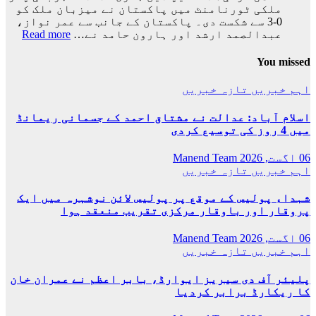
ملکی ٹورنامنٹ میں پاکستان نے میزبان ملک کو
0-3 سے شکست دی۔ پاکستان کے جانب سے عمر نواز،
:
عبدالصمد ارشد اور ہارون حامد نے…
Read more
پاکس
فٹبا
You missed
ٹیم
نے
اہم خبریں
تازہ خبریں
بالآ
کامی
اسلام آباد: عدالت نے مشتاق احمد کے جسمانی ریمانڈ
حاصل
میں 4 روز کی توسیع کردی
کرلی
06 اگست, 2026
Manend Team
اہم خبریں
تازہ خبریں
شہداء پولیس کے موقع پر پولیس لائن نوشہرہ میں ایک
پروقار اور باوقار مرکزی تقریب منعقد ہوا
06 اگست, 2026
Manend Team
اہم خبریں
تازہ خبریں
پلیئر آف دی سیریز ایوارڈ، بابر اعظم نے عمران خان
کا ریکارڈ برابر کردیا