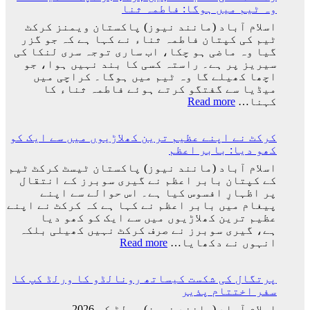
افراد
وہ ٹیم میں ہوگا: فاطمہ ثنا
میں
کے
شکست
اسلام آباد (مانند نیوز) پاکستان ویمنز کرکٹ
دستخط
کے
ٹیم کی کپتان فاطمہ ثناء نے کہا ہے کہ جو گزر
بعد
گیا وہ ماضی ہو چکا، اب ساری توجہ سری لنکا کی
لیونل
سیریز پر ہے۔ راستہ کسی کا بند نہیں ہوا، جو
میسی
اچھا کھیلے گا وہ ٹیم میں ہوگا۔ کراچی میں
ٹیم
میڈیا سے گفتگو کرتے ہوئے فاطمہ ثناء کا
کے
:
کہنا…
Read more
ساتھ
راستہ
ارجنٹینا
کسی
واپس
کرکٹ نے اپنے عظیم ترین کھلاڑیوں میں سے ایک کو
کا
کیوں
کھو دیا: بابر اعظم
بند
نہ
نہیں
اسلام آباد (مانند نیوز) پاکستان ٹیسٹ کرکٹ ٹیم
گئے؟
ہوا،
کے کپتان بابر اعظم نے گیری سوبرز کے انتقال
وجہ
جو
پر اظہارِ افسوس کیا ہے۔ اس حوالے سے اپنے
سامنے
اچھا
پیغام میں بابر اعظم نے کہا ہے کہ کرکٹ نے اپنے
آ
کھیلے
عظیم ترین کھلاڑیوں میں سے ایک کو کھو دیا
گئی
گا
ہے، گیری سوبرز نے صرف کرکٹ نہیں کھیلی بلکہ
وہ
:
انہوں نے دکھایا…
Read more
ٹیم
کرکٹ
میں
نے
ہوگا:
پرتگال کی شکست کیساتھ رونالڈو کا ورلڈ کپ کا
اپنے
فاطمہ
سفر اختتام پذیر
عظیم
ثنا
ترین
اسلام آباد (مانند نیوز) ورلڈ کپ 2026ء میں