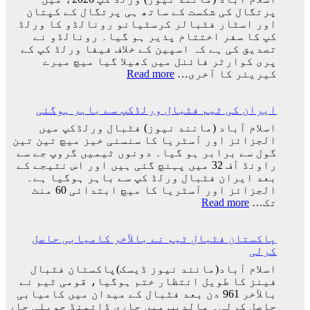
کھلاڑیوں
پرتگال کی شکست کے ساتھ ہی پرتگال کے کپتان
میں
اور اسٹار فٹبالر کرسٹیانو رونالڈو کا ورلڈ
سے
کپ کا سفر اختتام پذیر ہو گیا۔ رونالڈو نے
ایک
تصدیق کی ہے کہ اسپین کے خلاف فیفا ورلڈ کپ کے
کو
پری کوارٹر فائنل میں کھیلا گیا میچ میرے
کھو
:
کیریئر کا آخری…
Read more
دیا:
پرتگال
بابر
کی
اعظم
ایران کی ٹیم فٹبال ورلڈکپ سے باہر ہوگئی
شکست
کیساتھ
اسلام آباد (مانند نیوز) فٹبال ورلڈکپ میں
رونالڈو
الجزائز اور آسٹریا کا سنسنی خیز میچ تین تین
کا
گول سے برابر ہو گیا۔ دونوں ٹیمیں گروپ جے سے
ورلڈ
راونڈ آف 32 میں پہنچ گئی ہیں اور اس نتیجے کے
کپ
بعد ایران فٹبال ورلڈ کپ سے باہر ہوگیا ہے۔
کا
الجزائز اور آسٹریا کا میچ ابتدائی 60 منٹ
سفر
:
تک…
Read more
اختتام
ایران
پذیر
کی
پاکستان فٹبال ٹیم نے بالآخر کامیابی حاصل
ٹیم
کرلی
فٹبال
ورلڈکپ
اسلام آباد(مانند نیوز ڈیسک)پاکستان فٹبال
سے
فینز کا طویل انتظار ختم ہوگیا، قومی ٹیم نے
باہر
بالآخر 961 دن بعد فٹبال کے میدان میں کامیابی
ہوگئی
حاصل کرلی۔ مالدیپ میں جاری ڈائمنڈ جوبلی چار