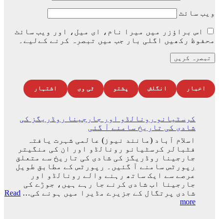
ویب‌ سائٹ
اس براؤزر میں میرا نام، ای میل، اور ویب سائٹ
محفوظ رکھیں اگلی بار جب میں تبصرہ کرنے کےلیے۔
اخبار
انگلش
پشتو
ٹی وی
اشتہار
کرسٹیانو رونالڈو اور جارجینا روڈریگز کی
شادی کی تاریخ سامنے آ گئی
اسلام آباد (مانند نیوز) عالمی شہرت یافتہ
فٹبالر کرسٹیانو رونالڈو اور ان کی منگیتر
جارجینا روڈریگز کی شادی کی تاریخ سے متعلق
رپورٹس سامنے آ گئیں۔ رپورٹس کے مطابق طویل
عرصے سے ایک ساتھ رہنے والے رونالڈو اور
جارجینا اب شادی کرنے جا رہے ہیں، جوڑے کی
شادی پرتگال کے جزیرے مڈیرا میں ہونے کی…
Read
:
more
کرسٹیانو
رونالڈو