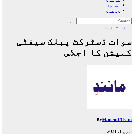
ٹی وی
ریڈیو
تازہ خبریں
سوات ڈسٹرکٹ پبلک سیفٹی
کمیشن کا اجلاس
By
Manend Team
جون 1, 2021