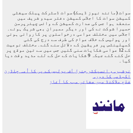
سوات (مانند نیوز ڈیسک) سوات ڈسٹرکٹ پبلک سیفٹی
کمیشن سوات کا اجلاس کمیشن دفتر سیدو شریف میں
منعقد ہوا جس کی صدارت کمیشن کے وائس چیئرپرسن
حمیرا شوکت نے کی اور دیگر ممبران بھی شریک ہوئے۔
اجلاس میں مختلف عوامی درخواستوں پر کاروائی ہوئی
اور پولیس کے خلاف عوام کی طرف سے درج کی گئی
کمپلینٹس پر فریقین کے دلائل سنے گئے۔مختلف نوعیت
کے 12 عوامی شکایات سنی گئیں جس میں سے تین موقع پر
حل کئے گئے جبکہ 9 شکایات کے حل کے لئے مذید وقت دیا
گیا۔
پوسٹوں
نوشہرہ، انسپکٹر جنرل آف پولیس کے پی کا اُمہ چلڈرن
اکیڈمی کا دورہ
کی
ضلع ملاکنڈ میں صفائی مہم کا آغاز
نیویگیشن