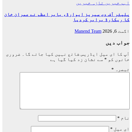
اہم خبریں
تازہ خبریں
پلیئر آف دی سیریز ایوارڈ، بابر اعظم نے عمران خان
کا ریکارڈ برابر کردیا
اگست 6, 2026
Manend Team
جواب دیں
آپ کا ای میل ایڈریس شائع نہیں کیا جائے گا۔
ضروری
خانوں کو
*
سے نشان زد کیا گیا ہے
تبصرہ
*
نام
*
ای میل
*