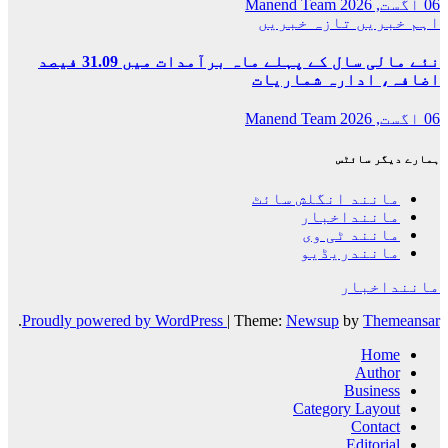
06 اگست, 2026
Manend Team
اہم خبریں
تازہ خبریں
نئے مالی سال کے پہلے ماہ برآمدات میں 31.09 فیصد
اضافہ، ادارہ شماریات
06 اگست, 2026
Manend Team
ہمارے دیگر سائٹس
مانند انگلش سائٹ
ماننداخبار
مانند ٹی وی
مانندریڈیو
ماننداخبار
.
Proudly powered by WordPress
|
Theme:
Newsup
by
Themeansar
Home
Author
Business
Category Layout
Contact
Editorial