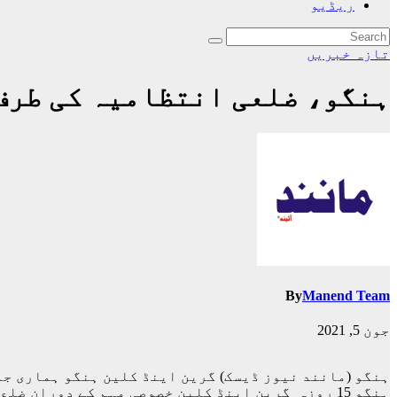
ریڈیو
تازہ خبریں
ہنگو، ضلعی انتظامیہ کی طرف سے 15 روزہ خصوصی صفائی مہم ک
By
Manend Team
جون 5, 2021
ہنگو (مانند نیوز ڈیسک) گرین اینڈ کلین ہنگو ہماری جم
ہنگو 15 روزہ گرین اینڈ کلین خصوصی مہم کے دوران