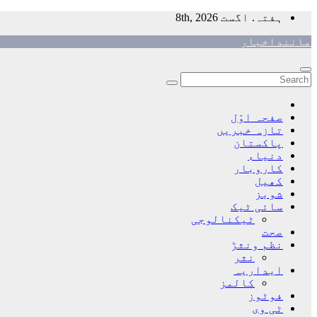
Skip
ہفتہ. اگست 8th, 2026
to
ماننداخبار
content
صفحہ اوّل
تازہ خبریں
پاکستان
دنیاء
کاروبار
کھیل
شوبز
سائی ٹیک
ٹیکنالوجی
صحت
نظم ونثڑ
نثر
ایداریہ
کالمز
فوٹوز
ٹی وی