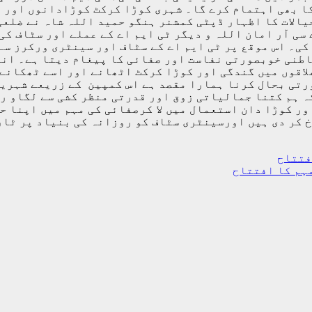
کا بھی اہتمام کرے گا۔ شہری کوڑا کرکٹ کوڑادانوں اور 
سی آر امان اللہ و دیگر ٹی ایم اے کے عملے اور سٹاف کی
کی۔ اس موقع پر ٹی ایم اے کے سٹاف اور سینٹری ورکرز سے
طنی خوبصورتی نفاست اور صفائی کا پیغام دیتا ہے۔ انہوں
لاقوں میں گندگی اور کوڑا کرکٹ اٹھانے اور اسے ٹھکانے
رتی بحال کرنا ہمارا مقصد ہے اس کمپین کے زریعے شہری
ہ ہم کتنا جمالیاتی زوق اور قدرتی منظر کشی سے لگاو ر
ر کوڑا دان استعمال میں لا کرصفائی کی مہم میں اپنا حص
وخ کر دی ہیں اورسینٹری سٹاف کو روزانہ کی بنیاد پر ٹا
فتتاح