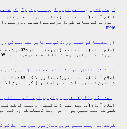
کرسٹیانو رونالڈو اور جارجینا روڈریگز کی شادی 
اسلام آباد (مانند نیوز) عالمی شہرت یافتہ فٹبال
رپورٹس کے مطابق طویل عرصے سے ایک ساتھ رہنے وال
:
more
کرسٹیانو
رونالڈو
ارجنٹینا کو فیفا ورلڈ کپ سے باہر نکالنے کی درخواست پر 2 کروڑ 33 لاکھ اف
اور
جارجینا
اسلام آباد 
روڈریگز
رپورٹس کے مطابق ارجنٹینا کے خلاف درخواست پر 23,316,108 افراد دستخط کر چکے ہیں جو گنیز عالمی ریکارڈ توڑنے کے قریب پہنچ گئی تھی۔…
کی
شادی
کی
ورلڈ کپ فائنل میں شکست کے بعد لیونل میسی ٹیم ک
تاریخ
سامنے
شائقین نے ٹیم کا شاندار استقبال کیا۔ بین الاقو
آ
گئی
راستہ کسی کا بند نہیں ہوا، جو اچھا کھیلے گا وہ 
اسلام آباد (مانند نیوز) پاکستان ویمنز کرکٹ ٹیم 
کسی کا بند نہیں ہوا، جو اچھا کھیلے گا وہ ٹیم م
کرکٹ نے اپنے عظیم ترین کھلاڑیوں میں سے ایک کو ک