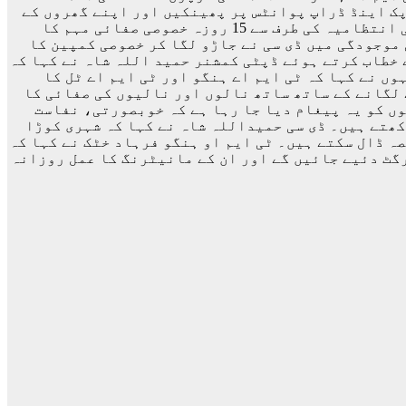
پک اینڈ ڈراپ پوانٹس پر پھینکیں اور اپنے گھروں کے
ساتھ ساتھ گلی اور محلے کو بھی صاف ستھرا رکھیں۔ ان خیالات کا اظہار ڈپٹی کمشنر ہنگو حمید اللہ شاہ نے ضلعی انتظامیہ کی طرف سے 15 روزہ خصوصی صفائی مہم کا
 موجودگی میں ڈی سی نے جاڑو لگا کر خصوصی کمپین کا
 خطاب کرتے ہوئے ڈپٹی کمشنر حمید اللہ شاہ نے کہا کہ
 نے کہا کہ ٹی ایم اے ہنگو اور ٹی ایم اے ٹل کا
 لگانے کے ساتھ ساتھ نالوں اور نالیوں کی صفائی کا
وں کو یہ پیغام دیا جا رہا ہے کہ خوبصورتی، نفاست
کھتے ہیں۔ ڈی سی حمیداللہ شاہ نے کہا کہ شہری کوڑا
ہ ڈال سکتے ہیں۔ ٹی ایم او ہنگو فرہاد خٹک نے کہا کہ
رگٹ دئیے جائیں گے اور ان کے مانیٹرنگ کا عمل روزانہ