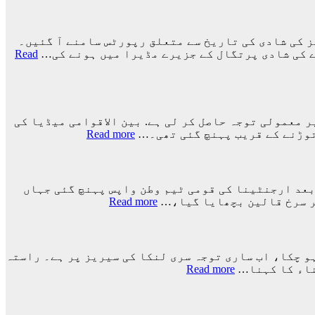
 کی شادی کی تاریخ سے متعلق رپورٹس سامنے آ گئیں۔
ے کی شادی پرتگال کے جزیرے مڈیرا میں ہونے کی…
Read
نے دنیا بھر میں غیر معمولی توجہ حاصل کر لی ہے. بین الاقوامی میڈیا کی
:
Read more
ارجنٹینا
کو
فیفا
ورلڈ
ورلڈ کپ 2026ء کے فائنل میں اسپین کے ہاتھوں اضافی وقت میں 1-0 سے شکست کے بعد ارجنٹینا کی قومی ٹیم وطن واپس پہنچ گئی جہاں
کپ
:
پر سرخ قالین بچھایا گیا،…
Read more
سے
ورلڈ
باہر
کپ
نکالنے
فائنل
کی
میں
ہو چکا، اب ساری توجہ سری لنکا کی سیریز پر ہے۔ راستہ
درخواست
شکست
:
ناء کا کہنا…
Read more
پر
کے
راستہ
2
بعد
کسی
کروڑ
لیونل
کا
33
میسی