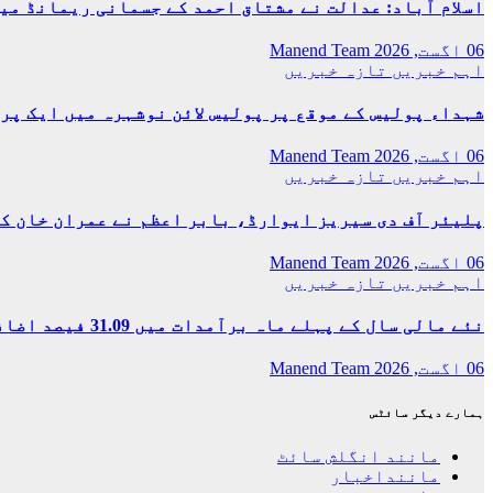
اسلام آباد: عدالت نے مشتاق احمد کے جسمانی ریمانڈ میں 4 روز کی توسیع کر
حاصل
کرلی
06 اگست, 2026
Manend Team
اہم خبریں
تازہ خبریں
شہداء پولیس کے موقع پر پولیس لائن نوشہرہ میں ایک پر
06 اگست, 2026
Manend Team
اہم خبریں
تازہ خبریں
پلیئر آف دی سیریز ایوارڈ، بابر اعظم نے عمران خان ک
06 اگست, 2026
Manend Team
اہم خبریں
تازہ خبریں
نئے مالی سال کے پہلے ماہ برآمدات میں 31.09 فیصد اضافہ، ادارہ شماریات
06 اگست, 2026
Manend Team
ہمارے دیگر سائٹس
مانند انگلش سائٹ
ماننداخبار