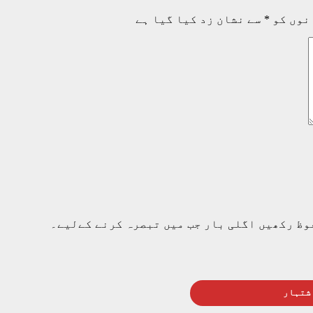
نوں کو
*
سے نشان زد کیا گیا ہے
وظ رکھیں اگلی بار جب میں تبصرہ کرنے کےلیے۔
شتہار