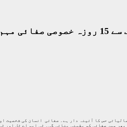
ا افتتاح
الیاتی حس کا آئینہ دار ہے۔ صفائی انسان کی شخصیت اور
 ضلع بھر میں صفائی کو یقینی بنائی گی۔ ٹی ایم اے ٹل اور 