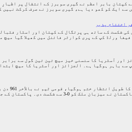
ے کپتان بابر اعظم نے گیری سوبرز کے انتقال پر اظہارِ 
یں سے ایک کو کھو دیا ہے، گیری سوبرز نے صرف کرکٹ نہیں
ر اختتام پذیر
د نیوز) ورلڈ کپ 2026ء میں پرتگال کی شکست کے ساتھ ہی پرتگال کے کپتان
 فیفا ورلڈ کپ کے پری کوارٹر فائنل میں کھیلا گیا میچ
باہر ہوگیا ہے۔ الجزائز اور آسٹریا کا میچ ابتدائی 60 منٹ 
اسلام آباد(
میں جاری ڈائمنڈ جوبلی چار ملکی ٹورنامنٹ میں پاکستا