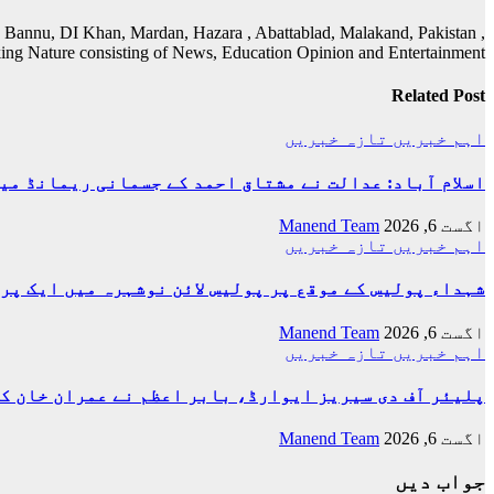
 Bannu, DI Khan, Mardan, Hazara , Abattablad, Malakand, Pakistan ,
ing Nature consisting of News, Education Opinion and Entertainment
Related Post
اہم خبریں
تازہ خبریں
اسلام آباد: عدالت نے مشتاق احمد کے جسمانی ریمانڈ میں 4 روز کی توسیع کر
اگست 6, 2026
Manend Team
اہم خبریں
تازہ خبریں
شہداء پولیس کے موقع پر پولیس لائن نوشہرہ میں ایک پر
اگست 6, 2026
Manend Team
اہم خبریں
تازہ خبریں
پلیئر آف دی سیریز ایوارڈ، بابر اعظم نے عمران خان ک
اگست 6, 2026
Manend Team
جواب دیں