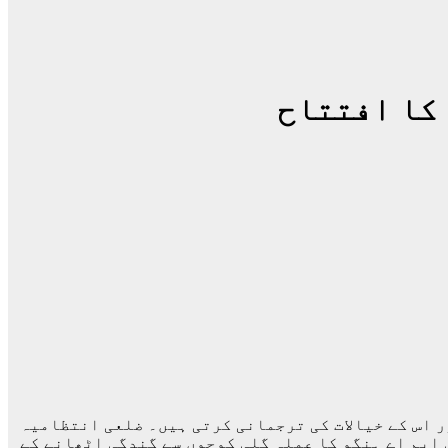
 اس کے خیالات کی ترجمانی کرتی ہیں۔ ضلعی انتظامیہ
ٹی ایم اے ہنگو کا عملہ گلی کوچوں سے گندگی اٹھانے کے