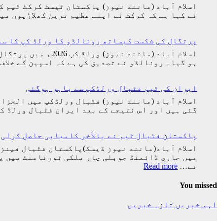
اسلام آباد (مانند نیوز) پاکستان ٹیسٹ کرکٹ ٹیم ک
نے کہا ہے کہ کرکٹ نے اپنے عظیم ترین کھلاڑیوں م
پرتگال کی شکست کیساتھ رونالڈو کا ورلڈ کپ کا سف
اسلام آباد (مانن
ہو گیا۔ رونالڈو نے تصدیق کی ہے کہ اسپین کے خلاف
ایران کی ٹیم فٹبال ورلڈکپ سے باہر ہوگئی
گئی ہیں اور اس نتیجے کے بعد ایران فٹبال ورلڈ کپ سے 
پاکستان فٹبال ٹیم نے بالآخر کامیابی حاصل کرلی
:
نے…
Read more
پاکستان
فٹبال
You missed
ٹیم
نے
اہم خبریں
تازہ خبریں
بالآخر
کامیابی