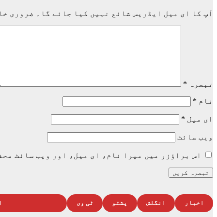
آپ کا ای میل ایڈریس شائع نہیں کیا جائے گا۔
ضروری خا
تبصرہ
*
نام
*
ای میل
*
ویب‌ سائٹ
اس براؤزر میں میرا نام، ای میل، اور ویب سائٹ محف
اخبار
انگلش
پشتو
ٹی وی
ا