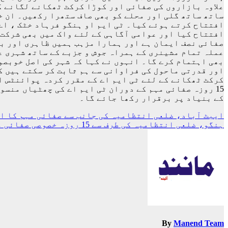
علاوہ بازاروں کی صفائی اور کوڑا کرکٹ ٹھکانے لگانے 
افتتاح کرتے ہوئے کیا۔ ٹی ایم او ہنگو فرہاد خٹک ، اے 
افتتاح کیا اور عوامی آگاہی کے لئے واک میں بھی شرکت 
صفائی نصف ایمان ہے اور ہمارا مزہب ہمیں ظاہری اور با
عملہ تمام مشینری کے ہمراہ جوش و جزبے کے ساتھ شہری ع
بھی اہتمام کرے گا۔ انہوں نے کہا کہ شہر کی اصل خوبصو
اور قدرتی ماحول کی فراوانی سے ہم ثابت کر سکتے ہیں ک
کرکٹ ٹھکانے کے لئے ٹی ایم اے کے مقرر کردہ پوائنٹس او
15 روزہ صفائی مہم کے دوران ٹی ایم اے کی چھٹیاں منس
کے بنیاد پر برقرار رکھا جائے گا۔
پوسٹوں
ایبٹ آباد، ضلعی انتظامیہ کی جانب سے صفائی مہم کا ا
ہنگو، ضلعی انتظامیہ کی طرف سے 15 روزہ خصوصی صفائی مہم کا افتتاح
کی
نیویگیشن
By
Manend Team