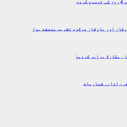
دی
وقار اور باوقار مرکزی تقریب منعقد ہوا
ا ریکارڈ برابر کردیا