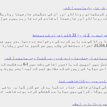
کی تاریخ سامنے آ گئی
ر کرسٹیانو رونالڈو اور ان کی منگیتر جارجینا روڈریگز
ے رونالڈو اور جارجینا اب شادی کرنے جا رہے ہیں، جوڑ
راد کے دستخط
(مانند نیوز) ارجنٹینا کو 2026ء کے فیفا ورلڈ کپ سے باہر کرنے کی درخواست 
ے ساتھ ارجنٹینا واپس کیوں نہ گئے؟ وجہ سامنے آ گئی
اسلام آباد (مانند نیوز) فیفا 
امی میڈیا کی رپورٹس کے مطابق ٹیم کے لیے ایئر پورٹ 
ٹیم میں ہوگا: فاطمہ ثنا
کی کپتان فاطمہ ثناء نے کہا ہے کہ جو گزر گیا وہ ماضی 
یں ہوگا۔ کراچی میں میڈیا سے گفتگو کرتے ہوئے فاطمہ ث
ھو دیا: بابر اعظم