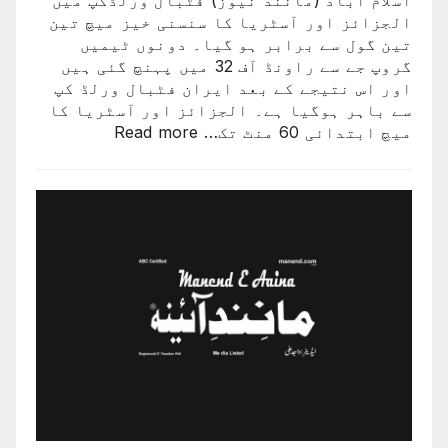
الجزائز اور آسٹریا کا سنسنی خیز میچ تین
تین گول سے برابر ہو گیا۔ دونوں ٹیمیں
گروپ جے سے راونڈ آف 32 میں پہنچ گئی ہیں
اور اس نتیجے کے بعد ایران فٹبال ورلڈ کپ
سے باہر ہوگیا ہے۔ الجزائز اور آسٹریا کا
:
میچ ابتدائی 60 منٹ تک…
Read more
ایران
کی
ٹیم
فٹبال
ورلڈکپ
سے
باہر
ہوگئی