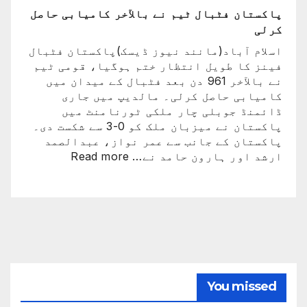
پاکستان فٹبال ٹیم نے بالآخر کامیابی حاصل
کرلی
اسلام آباد(مانند نیوز ڈیسک)پاکستان فٹبال
فینز کا طویل انتظار ختم ہوگیا، قومی ٹیم
نے بالآخر 961 دن بعد فٹبال کے میدان میں
کامیابی حاصل کرلی۔ مالدیپ میں جاری
ڈائمنڈ جوبلی چار ملکی ٹورنامنٹ میں
پاکستان نے میزبان ملک کو 0-3 سے شکست دی۔
پاکستان کے جانب سے عمر نواز، عبدالصمد
:
ارشد اور ہارون حامد نے…
Read more
پاکستان
فٹبال
ٹیم
نے
بالآخر
کامیابی
حاصل
کرلی
You missed