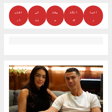
اخبا
انگل
پشت
ٹی
اشتہ
ر
ش
و
وی
ار