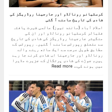
کرسٹیانو رونالڈو اور جارجینا روڈریگز کی
شادی کی تاریخ سامنے آ گئی
اسلام آباد (مانند نیوز) عالمی شہرت یافتہ
فٹبالر کرسٹیانو رونالڈو اور ان کی
منگیتر جارجینا روڈریگز کی شادی کی تاریخ
سے متعلق رپورٹس سامنے آ گئیں۔ رپورٹس کے
مطابق طویل عرصے سے ایک ساتھ رہنے والے
رونالڈو اور جارجینا اب شادی کرنے جا رہے
ہیں، جوڑے کی شادی پرتگال کے جزیرے مڈیرا
:
میں ہونے کی…
Read more
کرسٹیانو
رونالڈو
اور
جارجینا
روڈریگز
کی
شادی
کی