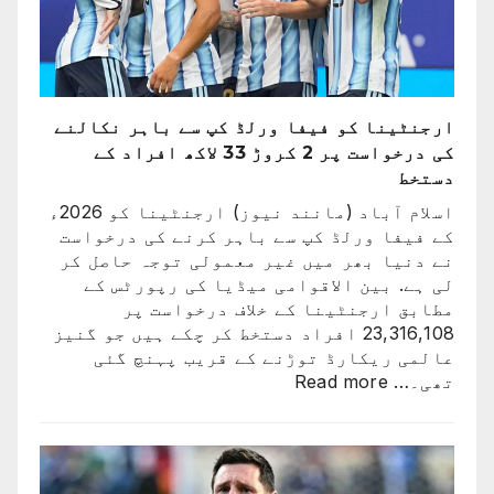
تاریخ
سامنے
آ
گئی
ارجنٹینا کو فیفا ورلڈ کپ سے باہر نکالنے
کی درخواست پر 2 کروڑ 33 لاکھ افراد کے
دستخط
اسلام آباد (مانند نیوز) ارجنٹینا کو 2026ء
کے فیفا ورلڈ کپ سے باہر کرنے کی درخواست
نے دنیا بھر میں غیر معمولی توجہ حاصل کر
لی ہے. بین الاقوامی میڈیا کی رپورٹس کے
مطابق ارجنٹینا کے خلاف درخواست پر
23,316,108 افراد دستخط کر چکے ہیں جو گنیز
عالمی ریکارڈ توڑنے کے قریب پہنچ گئی
:
تھی۔…
Read more
ارجنٹینا
کو
فیفا
ورلڈ