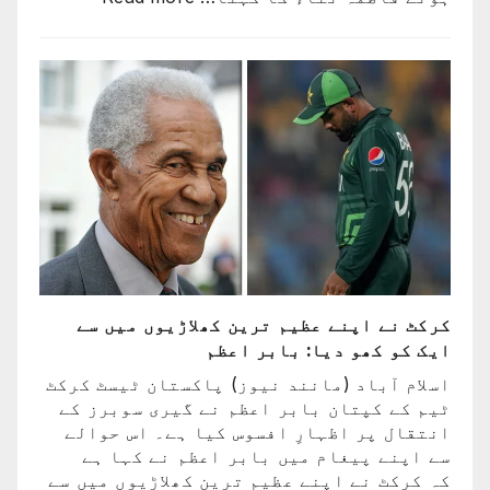
راستہ
کسی
کا
بند
نہیں
ہوا،
جو
اچھا
کھیلے
گا
وہ
ٹیم
میں
کرکٹ نے اپنے عظیم ترین کھلاڑیوں میں سے
ہوگا:
ایک کو کھو دیا: بابر اعظم
فاطمہ
ثنا
اسلام آباد (مانند نیوز) پاکستان ٹیسٹ کرکٹ
ٹیم کے کپتان بابر اعظم نے گیری سوبرز کے
انتقال پر اظہارِ افسوس کیا ہے۔ اس حوالے
سے اپنے پیغام میں بابر اعظم نے کہا ہے
کہ کرکٹ نے اپنے عظیم ترین کھلاڑیوں میں سے