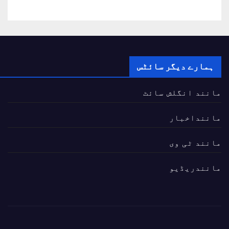
ہمارے دیگر سائٹس
مانند انگلش سائٹ
ماننداخبار
مانند ٹی وی
مانندریڈیو