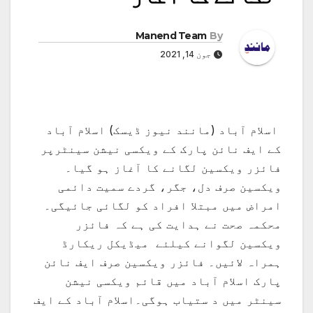
Manend Team
By
جون 14, 2021
اسلام آباد (مانند نیوز ڈیسک) اسلام آباد
کے ایف نائن پارک کے ویکسی نیشن سینٹرپر
فائزر ویکسین لگانے کا آغاز ہو گیا۔
ویکسین صرف دل، جگر، گردے سمیت دائمی
امراض میں مبتلا افراد کو لگائی جائیگی۔
محکمہ صحت نے ہدایت کی ہے کہ فائزر
ویکسین لگوانے کیلئے میڈیکل ریکارڈ
ہمراہ لائیں۔ فائزر ویکسین صرف ایف نائن
پارک اسلام آباد میں قائم ویکسی نیشن
سینٹر میں د ستیاب ہوگی۔اسلام آباد کے ایف