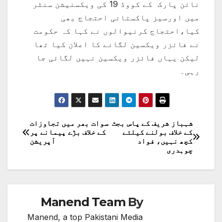
نائن پارک کے کووڈ 19 کی ویکسنیشن سنٹر
میں اورسیز پاکستانی احتجاج بھی
کیا،احتجاج کرنیوالوں نے کہا کہ حکومت
نے فائزر ویکسین لگانے کا اعلان کیا تھا
لیکن یہاں فائزر ویکسین نہیں لگائی جا
رہی۔
شہباز شریف کے پاس بجٹ
سوات بھر میں تجاوزات
پوسٹوں
کے خلاف بولنے کیلئے
کے خلاف بڑے پیمانے پر
کچھ نہیں، فواد
آپریشن
کی
چوہدری
نیویگیشن
Manend Team
By
Manend, a top Pakistani Media