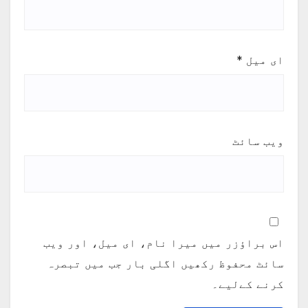
ای میل
*
ویب‌ سائٹ
اس براؤزر میں میرا نام، ای میل، اور ویب
سائٹ محفوظ رکھیں اگلی بار جب میں تبصرہ
کرنے کےلیے۔