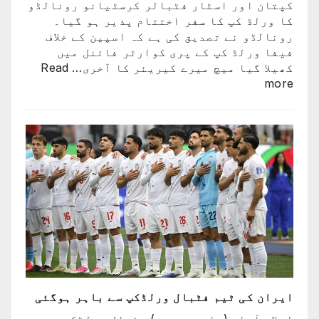
کپتان اور اسٹار فٹبالر کرسٹیانو رونالڈو
کا ورلڈ کپ کا سفر اختتام پذیر ہو گیا۔
رونالڈو نے تصدیق کی ہے کہ اسپین کے خلاف
فیفا ورلڈ کپ کے پری کوارٹر فائنل میں
کھیلا گیا میچ میرے کیریئر کا آخری…
Read
:
more
پرتگال
کی
شکست
کیساتھ
رونالڈو
کا
ورلڈ
کپ
کا
سفر
اختتام
پذیر
ایران کی ٹیم فٹبال ورلڈکپ سے باہر ہوگئی
اسلام آباد (مانند نیوز) فٹبال ورلڈکپ میں