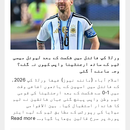
کپ
سے
باہر
نکالنے
کی
درخواست
پر
2
کروڑ
ورلڈ کپ فائنل میں شکست کے بعد لیونل میسی
33
ٹیم کے ساتھ ارجنٹینا واپس کیوں نہ گئے؟
لاکھ
وجہ سامنے آ گئی
افراد
کے
اسلام آباد (مانند نیوز) فیفا ورلڈ کپ 2026ء
دستخط
کے فائنل میں اسپین کے ہاتھوں اضافی وقت
میں 1-0 سے شکست کے بعد ارجنٹینا کی قومی
ٹیم وطن واپس پہنچ گئی جہاں شائقین نے ٹیم
کا شاندار استقبال کیا۔ بین الاقوامی
میڈیا کی رپورٹس کے مطابق ٹیم کے لیے ایئر
:
پورٹ پر سرخ قالین بچھایا گیا،…
Read more
ورلڈ