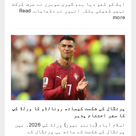
ایک کو کھو دیا ہے، گیری سوبرز نے صرف کرکٹ
نہیں کھیلی بلکہ انہوں نے دکھایا…
Read
:
more
کرکٹ
نے
اپنے
عظیم
ترین
کھلاڑیوں
میں
سے
ایک
کو
کھو
دیا:
بابر
پرتگال کی شکست کیساتھ رونالڈو کا ورلڈ کپ
اعظم
کا سفر اختتام پذیر
اسلام آباد (مانند نیوز) ورلڈ کپ 2026ء میں
پرتگال کی شکست کے ساتھ ہی پرتگال کے