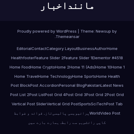
ماننداخبار
Proudly powered by WordPress
|
Theme:
Newsup
by
.
Themeansar
Editorial
Contact
Category Layout
Business
Author
Home
Health
footer
Feature Slider 2
Feature Slider 1
Elementor #4518
Home Food
Home Crypto
Home 2
Home 11 (Ads)
Home 10
Home 1
Home Travel
Home Technology
Home Sports
Home Health
Post Block
Post Accordion
Personal Blog
Pakistan
Latest News
Post List 2
Post List
Post Grid 4
Post Grid 3
Post Grid 2
Post Grid
Vertical Post Slider
Vertical Grid Post
Sports
SciTech
Post Tab
Video Post
World
پرائیویسی پالیسی
تازہ
قوائد و ضوابط
کاپی رائٹس
ہم سے رابطہ
ہمارے بارے میں