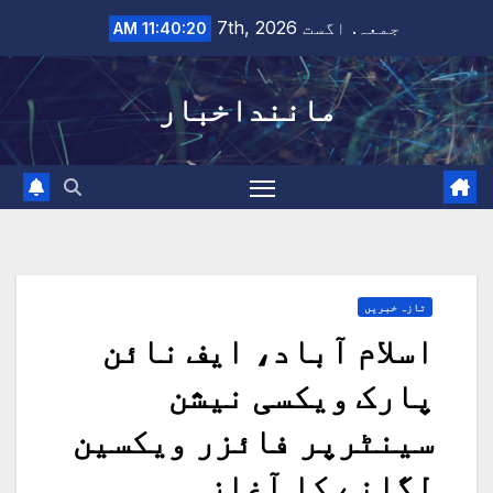
Ski
جمعہ. اگست 7th, 2026
11:40:21 AM
t
conten
ماننداخبار
تازہ خبریں
اسلام آباد، ایف نائن
پارک ویکسی نیشن
سینٹرپر فائزر ویکسین
لگانے کا آغاز