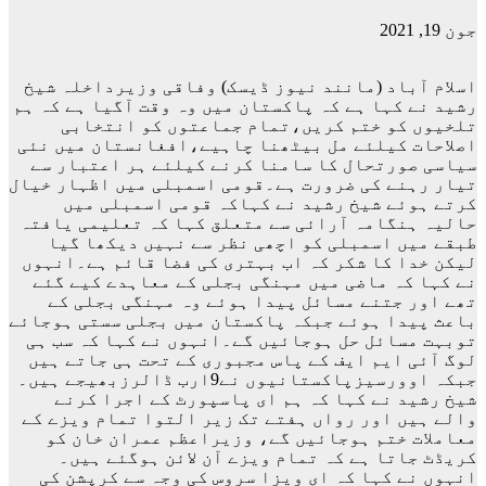
جون 19, 2021
اسلام آباد (مانند نیوز ڈیسک) وفاقی وزیرداخلہ شیخ
رشید نے کہا ہے کہ پاکستان میں وہ وقت آگیا ہے کہ ہم
تلخیوں کو ختم کریں،تمام جماعتوں کو انتخابی
اصلاحات کیلئے مل بیٹھنا چاہیے،افغانستان میں نئی
سیاسی صورتحال کا سامنا کرنے کیلئے ہر اعتبار سے
تیار رہنے کی ضرورت ہے۔قومی اسمبلی میں اظہار خیال
کرتے ہوئے شیخ رشید نے کہاکہ قومی اسمبلی میں
حالیہ ہنگامہ آرائی سے متعلق کہا کہ تعلیمی یافتہ
طبقے میں اسمبلی کو اچھی نظر سے نہیں دیکھا گیا
لیکن خدا کا شکر کہ اب بہتری کی فضا قائم ہے۔انہوں
نے کہا کہ ماضی میں مہنگی بجلی کے معاہدے کیے گئے
تھے اور جتنے مسائل پیدا ہوئے وہ مہنگی بجلی کے
باعث پیدا ہوئے جبکہ پاکستان میں بجلی سستی ہوجائے
توبہت مسائل حل ہوجائیں گے۔انہوں نے کہا کہ سب ہی
لوگ آئی ایم ایف کے پاس مجبوری کے تحت ہی جاتے ہیں
جبکہ اوورسیزپاکستانیوں نے9ارب ڈالرزبھیجے ہیں۔
شیخ رشید نے کہا کہ ہم ای پاسپورٹ کے اجرا کرنے
والے ہیں اور رواں ہفتے تک زیر التوا تمام ویزے کے
معاملات ختم ہوجائیں گے، وزیراعظم عمران خان کو
کریڈٹ جاتا ہے کہ تمام ویزے آن لائن ہوگئے ہیں۔
انہوں نے کہا کہ ای ویزا سروس کی وجہ سے کرپشن کی