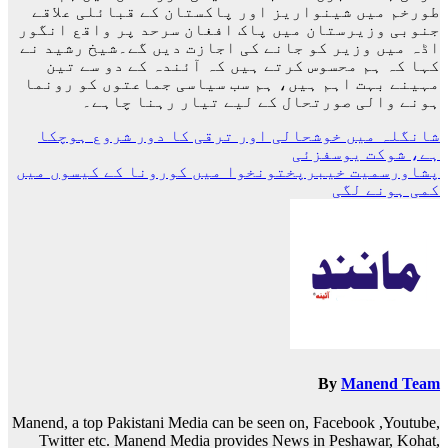
طورخم میں شینواریز اور پاکستان کے قبائلی علاقے
جنوبی وزیرستان میں پاک افغان سرحد پر واقع انگور
اڈہ میں وزیر کو جانے کی اجازت دیں گے۔شیخ رشید نے
کہا کہ ہم محسوس کرتے ہیں کہ آئندہ کے دو سے تین
مہینے بہت اہم ہیں، ہم سب سیاسی جماعتوں کو رونما
ہونے والی صورتحال کے لیے تیار رہنا چاہے۔
پوسٹوں
شانگلہ میں خوشحالی اور ترقی کا دور شروع ہوچکا
ہے، شوکت یوسفزئی
کی
پشاورسمیت خیبرپختونخوا میں کورونا کے کیسوں میں
نیویگیشن
کمی ہونے لگی
By
Manend Team
Manend, a top Pakistani Media can be seen on, Facebook ,Youtube,
Twitter etc. Manend Media provides News in Peshawar, Kohat,