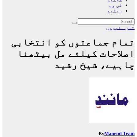
ٹی وی
ریڈیو
تازہ خبریں
تمام جماعتوں کو انتخابی
اصلاحات کیلئے مل بیٹھنا
چاہیے، شیخ رشید
By
Manend Team