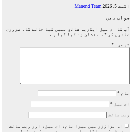
اگست 5, 2026
Manend Team
جواب دیں
آپ کا ای میل ایڈریس شائع نہیں کیا جائے گا۔
ضروری
خانوں کو
*
سے نشان زد کیا گیا ہے
تبصرہ
*
نام
*
ای میل
*
ویب‌ سائٹ
اس براؤزر میں میرا نام، ای میل، اور ویب سائٹ
محفوظ رکھیں اگلی بار جب میں تبصرہ کرنے کےلیے۔