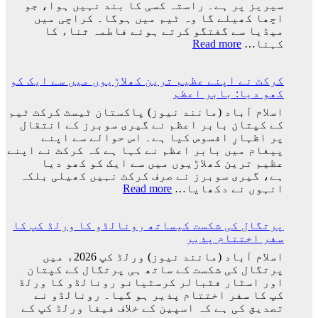
لیونل
سیریز پر ہے۔ راستہ کسی کا بند نہیں ہوا، جو
میسی
اچھا کھیلے گا وہ ٹیم میں ہوگا۔ کراچی میں
ٹیم
میڈیا سے گفتگو کرتے ہوئے فاطمہ ثناء کا
کے
:
کہنا…
Read more
ساتھ
راستہ
ارجنٹینا
کسی
واپس
کرکٹ نے اپنے عظیم ترین کھلاڑیوں میں سے ایک کو
کا
کیوں
کھو دیا: بابر اعظم
بند
نہ
نہیں
اسلام آباد (مانند نیوز) پاکستان ٹیسٹ کرکٹ ٹیم
گئے؟
ہوا،
کے کپتان بابر اعظم نے گیری سوبرز کے انتقال
وجہ
جو
پر اظہارِ افسوس کیا ہے۔ اس حوالے سے اپنے
سامنے
اچھا
پیغام میں بابر اعظم نے کہا ہے کہ کرکٹ نے اپنے
آ
کھیلے
عظیم ترین کھلاڑیوں میں سے ایک کو کھو دیا
گئی
گا
ہے، گیری سوبرز نے صرف کرکٹ نہیں کھیلی بلکہ
وہ
:
انہوں نے دکھایا…
Read more
ٹیم
کرکٹ
میں
نے
ہوگا:
پرتگال کی شکست کیساتھ رونالڈو کا ورلڈ کپ کا
اپنے
فاطمہ
سفر اختتام پذیر
عظیم
ثنا
ترین
اسلام آباد (مانند نیوز) ورلڈ کپ 2026ء میں
کھلاڑیوں
پرتگال کی شکست کے ساتھ ہی پرتگال کے کپتان
میں
اور اسٹار فٹبالر کرسٹیانو رونالڈو کا ورلڈ
سے
کپ کا سفر اختتام پذیر ہو گیا۔ رونالڈو نے
ایک
تصدیق کی ہے کہ اسپین کے خلاف فیفا ورلڈ کپ کے
کو