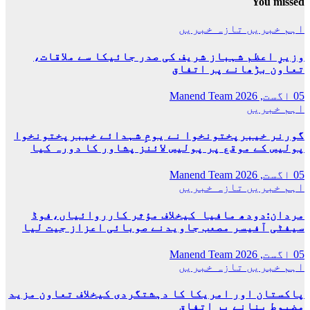
You missed
ٹیم
نے
اہم خبریں
تازہ خبریں
بالآ
کامی
وزیرِ اعظم شہباز شریف کی صدر جائیکا سے ملاقات،
حاصل
تعاون بڑھانے پر اتفاق
کرلی
05 اگست, 2026
Manend Team
اہم خبریں
گورنر خیبرپختونخوا نے یومِ شہدائے خیبرپختونخوا
پولیس کے موقع پر پولیس لائنز پشاور کا دورہ کیا
05 اگست, 2026
Manend Team
اہم خبریں
تازہ خبریں
مردان:دودھ مافیا کیخلاف مؤثر کارروائیاں،فوڈ
سیفٹی آفیسر مصعب جاویدنے صوبائی اعزاز جیت لیا
05 اگست, 2026
Manend Team
اہم خبریں
تازہ خبریں
پاکستان اور امریکا کا دہشتگردی کیخلاف تعاون مزید
مضبوط بنانے پر اتفاق