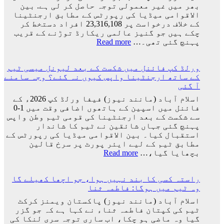
شادی
بھر میں غیر معمولی توجہ حاصل کر لی ہے. بین
کی
الاقوامی میڈیا کی رپورٹس کے مطابق ارجنٹینا
تاریخ
کے خلاف درخواست پر 23,316,108 افراد دستخط کر
سامنے
چکے ہیں جو گنیز عالمی ریکارڈ توڑنے کے قریب
آ
:
پہنچ گئی تھی۔…
Read more
گئی
ارجنٹینا
کو
ورلڈ کپ فائنل میں شکست کے بعد لیونل میسی ٹیم
فیفا
کے ساتھ ارجنٹینا واپس کیوں نہ گئے؟ وجہ سامنے
ورلڈ
آ گئی
کپ
سے
اسلام آباد (مانند نیوز) فیفا ورلڈ کپ 2026ء کے
باہر
فائنل میں اسپین کے ہاتھوں اضافی وقت میں 1-0
نکالنے
سے شکست کے بعد ارجنٹینا کی قومی ٹیم وطن واپس
کی
پہنچ گئی جہاں شائقین نے ٹیم کا شاندار
درخواست
استقبال کیا۔ بین الاقوامی میڈیا کی رپورٹس کے
پر
مطابق ٹیم کے لیے ایئر پورٹ پر سرخ قالین
2
:
بچھایا گیا،…
Read more
کروڑ
ورلڈ
33
کپ
لاکھ
راستہ کسی کا بند نہیں ہوا، جو اچھا کھیلے گا
فائنل
افراد
وہ ٹیم میں ہوگا: فاطمہ ثنا
میں
کے
شکست
اسلام آباد (مانند نیوز) پاکستان ویمنز کرکٹ
دستخط
کے
ٹیم کی کپتان فاطمہ ثناء نے کہا ہے کہ جو گزر
بعد
گیا وہ ماضی ہو چکا، اب ساری توجہ سری لنکا کی