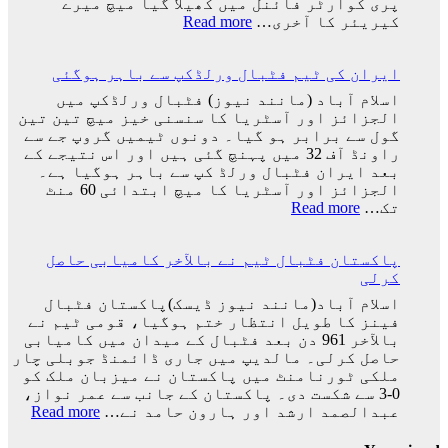
پری کوارٹر فائنل میں کھیلا گیا میچ میرے
کھو
:
کیریئر کا آخری…
Read more
دیا:
پرتگال
بابر
کی
اعظم
ایران کی ٹیم فٹبال ورلڈکپ سے باہر ہوگئی
شکست
کیساتھ
اسلام آباد (مانند نیوز) فٹبال ورلڈکپ میں
رونالڈو
الجزائز اور آسٹریا کا سنسنی خیز میچ تین تین
کا
گول سے برابر ہو گیا۔ دونوں ٹیمیں گروپ جے سے
ورلڈ
راونڈ آف 32 میں پہنچ گئی ہیں اور اس نتیجے کے
کپ
بعد ایران فٹبال ورلڈ کپ سے باہر ہوگیا ہے۔
کا
الجزائز اور آسٹریا کا میچ ابتدائی 60 منٹ
سفر
:
تک…
Read more
اختتام
ایران
پذیر
کی
پاکستان فٹبال ٹیم نے بالآخر کامیابی حاصل
ٹیم
کرلی
فٹبال
ورلڈکپ
اسلام آباد(مانند نیوز ڈیسک)پاکستان فٹبال
سے
فینز کا طویل انتظار ختم ہوگیا، قومی ٹیم نے
باہر
بالآخر 961 دن بعد فٹبال کے میدان میں کامیابی
ہوگئی
حاصل کرلی۔ مالدیپ میں جاری ڈائمنڈ جوبلی چار
ملکی ٹورنامنٹ میں پاکستان نے میزبان ملک کو
0-3 سے شکست دی۔ پاکستان کے جانب سے عمر نواز،
:
عبدالصمد ارشد اور ہارون حامد نے…
Read more
پاکس
فٹبا