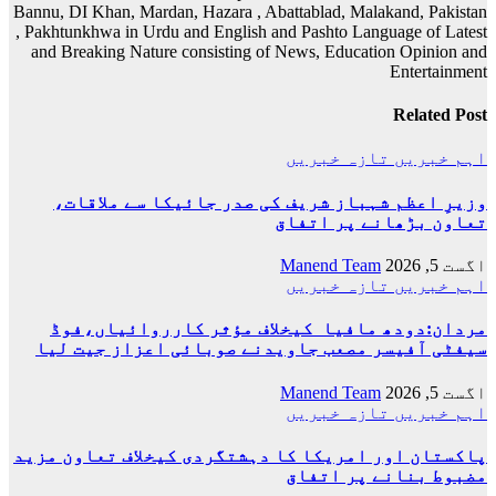
Bannu, DI Khan, Mardan, Hazara , Abattablad, Malakand, Pakistan
, Pakhtunkhwa in Urdu and English and Pashto Language of Latest
and Breaking Nature consisting of News, Education Opinion and
Entertainment
Related Post
اہم خبریں
تازہ خبریں
وزیرِ اعظم شہباز شریف کی صدر جائیکا سے ملاقات،
تعاون بڑھانے پر اتفاق
اگست 5, 2026
Manend Team
اہم خبریں
تازہ خبریں
مردان:دودھ مافیا کیخلاف مؤثر کارروائیاں،فوڈ
سیفٹی آفیسر مصعب جاویدنے صوبائی اعزاز جیت لیا
اگست 5, 2026
Manend Team
اہم خبریں
تازہ خبریں
پاکستان اور امریکا کا دہشتگردی کیخلاف تعاون مزید
مضبوط بنانے پر اتفاق