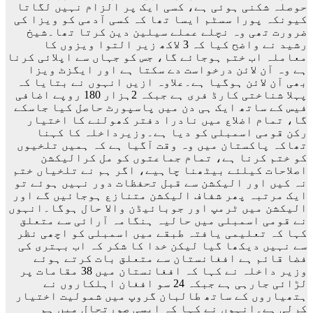
حوصلہ شکنی ہوئی ہے، کسی ایک پر الزام نہیں لگاتا
کیونکہ پورا سسٹم ایسا تھا کہ کسی آدمی کو ویزا کی
ضرورت تھی وہ نچلے عملے سیلین دین کرتا تھا۔شیخ
رشید نے واضح کیا کہ 3 لاکھ زیر التوا ویزوں کا
معاملہ اب ختم ہوجائے گا، جس کو جہاں سے اپلائی کرنا
ہے وہ آن لائن درخواست دے سکتا ہے اور ایگزٹ ویزا
بھی آن لائن ہوگیا ہے۔علاوہ ازیں انہوں نے بتایا کہ
پہلا شناختی کارڈ فری ہے جبکہ 2ہزار 180 روپے اضافی
فیس کے ساتھ ایک ہی دن میں پاسپورٹ حاصل کیا جاسکے
گا، تمام اضلاع میں نادرا دفتر کھولنے کا اختیار
رکن قومی اسمبلی کو دیا ہے۔وزیرداخلہ کا کہنا
تھاکہ پاکستان میں وہ وقت آگیا ہے کہ ہمیں تلخیوں
کو ختم کرنا ہے، تمام جماعتوں کو مل کرالیکشن
اصلاحات کیلئے بیٹھنا چاہیے، اگر ہم نے تلخیاں ختم
نہ کیں اور الیکشن سے قبل تحفظات دور نہیں ہوئے تو
ایک مرتبہ پھر شفاف الیکشن متنازع ہوجائیں گے اور
الیکشن میں ٹرمپ اور جوبائیڈن والا حال ہوگا۔انہوں
نے قومی اسمبلی میں حالیہ ہنگامہ آرائی سے متعلق
کہا کہ تعلیمی یافتہ طبقے میں اسمبلی کو اچھی نظر
سے نہیں دیکھا گیا لیکن خدا کا شکر کہ اب بہتری کی
فضا قائم ہے افغانستان سے متعلق بات کرتے ہوئے
وزیر داخلہ نے کہا کہ افغانستان میں 38 مقامات پر
لڑائی جارہی ہے جبکہ 24 سو افغان اہلکاروں نے
ہتھیاروں کے ساتھ طالبان گروپ میں شمولیت اختیار
کرلی ہے۔انہوں نے کہا کہ ایسی صورتحال میں ہم