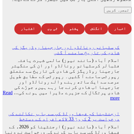
اخبار
انگلش
پشتو
ٹی وی
اشتہار
کرسٹیانو رونالڈو اور جارجینا روڈریگز کی
شادی کی تاریخ سامنے آ گئی
اسلام آباد (مانند نیوز) عالمی شہرت یافتہ
فٹبالر کرسٹیانو رونالڈو اور ان کی منگیتر
جارجینا روڈریگز کی شادی کی تاریخ سے متعلق
رپورٹس سامنے آ گئیں۔ رپورٹس کے مطابق طویل
عرصے سے ایک ساتھ رہنے والے رونالڈو اور
جارجینا اب شادی کرنے جا رہے ہیں، جوڑے کی
شادی پرتگال کے جزیرے مڈیرا میں ہونے کی…
Read
:
more
کرسٹیانو
رونالڈو
ارجنٹینا کو فیفا ورلڈ کپ سے باہر نکالنے کی
اور
درخواست پر 2 کروڑ 33 لاکھ افراد کے دستخط
جارجینا
روڈریگز
اسلام آباد (مانند نیوز) ارجنٹینا کو 2026ء کے
کی
فیفا ورلڈ کپ سے باہر کرنے کی درخواست نے دنیا