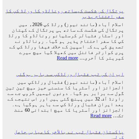
میں
نے
ہوگا:
پرتگال کی شکست کیساتھ رونالڈو کا ورلڈ کپ کا
اپنے
فاطمہ
سفر اختتام پذیر
عظیم
ثنا
ترین
اسلام آباد (مانند نیوز) ورلڈ کپ 2026ء میں
کھلاڑیوں
پرتگال کی شکست کے ساتھ ہی پرتگال کے کپتان
میں
اور اسٹار فٹبالر کرسٹیانو رونالڈو کا ورلڈ
سے
کپ کا سفر اختتام پذیر ہو گیا۔ رونالڈو نے
ایک
تصدیق کی ہے کہ اسپین کے خلاف فیفا ورلڈ کپ کے
کو
پری کوارٹر فائنل میں کھیلا گیا میچ میرے
کھو
:
کیریئر کا آخری…
Read more
دیا:
پرتگال
بابر
کی
اعظم
ایران کی ٹیم فٹبال ورلڈکپ سے باہر ہوگئی
شکست
کیساتھ
اسلام آباد (مانند نیوز) فٹبال ورلڈکپ میں
رونالڈو
الجزائز اور آسٹریا کا سنسنی خیز میچ تین تین
کا
گول سے برابر ہو گیا۔ دونوں ٹیمیں گروپ جے سے
ورلڈ
راونڈ آف 32 میں پہنچ گئی ہیں اور اس نتیجے کے
کپ
بعد ایران فٹبال ورلڈ کپ سے باہر ہوگیا ہے۔
کا
الجزائز اور آسٹریا کا میچ ابتدائی 60 منٹ
سفر
:
تک…
Read more
اختتام
ایران
پذیر
کی
پاکستان فٹبال ٹیم نے بالآخر کامیابی حاصل
ٹیم
کرلی
فٹبال