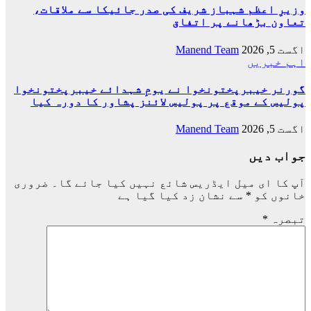
وزیرِ اعظم شہباز شریف کی صدر جائیکا سے ملاقات،
تعاون بڑھانے پر اتفاق
اگست 5, 2026
Manend Team
اہم خبریں
گورنر خیبرپختونخوا نے یومِ شہدائے خیبرپختونخوا
پولیس کے موقع پر پولیس لائنز پشاور کا دورہ کیا
اگست 5, 2026
Manend Team
جواب دیں
آپ کا ای میل ایڈریس شائع نہیں کیا جائے گا۔
ضروری
خانوں کو
*
سے نشان زد کیا گیا ہے
تبصرہ
*