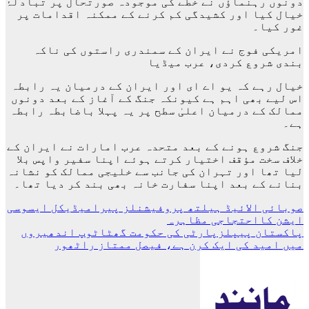
دونوں رہنماؤں نے خطے کی موجودہ صورتحال پر تبادلۂ
خیال کیا اور کشیدگی کم کرنے کے ممکنہ اقدامات پر
غور کیا۔
امریکی فوج نے ایران کے سمندری راستوں کی ناکہ
بندی شروع کردی، عرب میڈیا
خیال رہے کہ یو اے ای اور ایران کے درمیان یہ رابطہ
اس لیے بھی اہم ہے کیونکہ جنگ کے آغاز کے بعد دونوں
ممالک کے درمیان اعلیٰ سطح پر یہ پہلا باضابطہ رابطہ
ہے۔
جنگ شروع ہونے کے بعد متحدہ عرب امارات نے ایران کے
خلاف سخت مؤقف اختیار کرتے ہوئے اپنا سفیر واپس بلا
لیا تھا اور تہران کی جانب سے خلیجی ممالک کو نشانہ
بنانے کے بعد اپنا سفارت خانہ بھی بند کر دیا تھا۔
پوسٹوں
صوبائی الائیڈ ہیلتھ پروفیشنلز پیرامیڈیکل ایسوسی
ایشن کااحتجاجی مظاہرہ
کی
پاکستان پیپلزپارٹی کی حکومت گھٹاٹوپ اندھیروں
نیویگیشن
میں امید کی ایک کرن ہے، فیصل ممتاز راٹھور