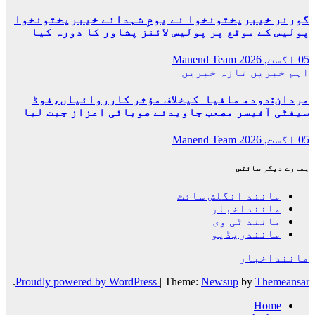
گورنر خیبرپختونخوا نے یومِ شہدائے خیبرپختونخوا
پولیس کے موقع پر پولیس لائنز پشاور کا دورہ کیا
05 اگست, 2026
Manend Team
اہم خبریں
تازہ خبریں
مردان:دودھ مافیا کیخلاف مؤثر کارروائیاں،فوڈ
سیفٹی آفیسر مصعب جاویدنے صوبائی اعزاز جیت لیا
05 اگست, 2026
Manend Team
ہمارے دیگر سائٹس
مانند انگلش سائٹ
ماننداخبار
مانند ٹی وی
مانندریڈیو
ماننداخبار
.
Proudly powered by WordPress
|
Theme:
Newsup
by
Themeansar
Home