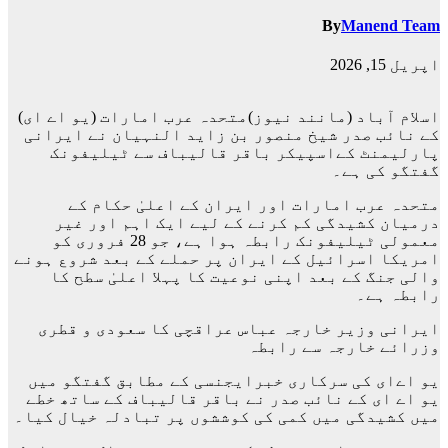
By
Manend Team
اپریل 15, 2026
اسلام آباد (مانند نیوز)متحدہ عرب امارات (یو اے ای)
کے نائب صدر شیخ منصور بن زاید النہیان نے ایرانی
پارلیمنٹ کےاسپیکر باقر قالیباف سے ٹیلیفونک
گفتگو کی ہے۔
متحدہ عرب امارات اور ایران کے اعلیٰ حکام کے
درمیان کشیدگی کم کرنے کے لیے ایک اہم اور غیر
معمولی ٹیلیفونک رابطہ ہوا ہے، جو 28 فروری کو
امریکا اسرائیل کے ایران پر حملے کے بعد شروع ہونے
والی جنگ کے بعد اپنی نوعیت کا پہلا اعلیٰ سطح کا
رابطہ ہے۔
ایرانی وزیر خارجہ عباس عراقچی کا سعودی و قطری
وزرائے خارجہ سے رابطہ
یو اےای کی سرکاری خبرایجنسی کے مطابق گفتگو میں
یو اے ای کے نائب صدر نے باقر قالیباف کے ساتھ خطے
میں کشیدگی میں کمی کی کوششوں پر تبادلہ خیال کیا۔