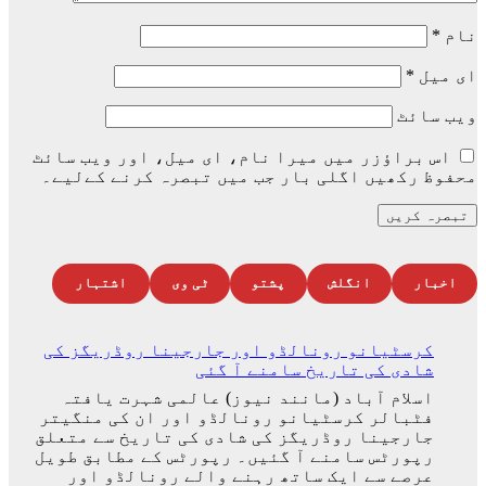
نام
*
ای میل
*
ویب‌ سائٹ
اس براؤزر میں میرا نام، ای میل، اور ویب سائٹ
محفوظ رکھیں اگلی بار جب میں تبصرہ کرنے کےلیے۔
اخبار
انگلش
پشتو
ٹی وی
اشتہار
کرسٹیانو رونالڈو اور جارجینا روڈریگز کی
شادی کی تاریخ سامنے آ گئی
اسلام آباد (مانند نیوز) عالمی شہرت یافتہ
فٹبالر کرسٹیانو رونالڈو اور ان کی منگیتر
جارجینا روڈریگز کی شادی کی تاریخ سے متعلق
رپورٹس سامنے آ گئیں۔ رپورٹس کے مطابق طویل
عرصے سے ایک ساتھ رہنے والے رونالڈو اور