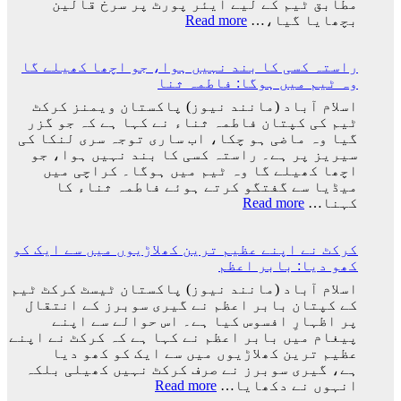
مطابق ٹیم کے لیے ایئر پورٹ پر سرخ قالین
2
:
بچھایا گیا،…
Read more
کروڑ
ورلڈ
33
کپ
لاکھ
راستہ کسی کا بند نہیں ہوا، جو اچھا کھیلے گا
فائنل
افراد
وہ ٹیم میں ہوگا: فاطمہ ثنا
میں
کے
شکست
اسلام آباد (مانند نیوز) پاکستان ویمنز کرکٹ
دستخط
کے
ٹیم کی کپتان فاطمہ ثناء نے کہا ہے کہ جو گزر
بعد
گیا وہ ماضی ہو چکا، اب ساری توجہ سری لنکا کی
لیونل
سیریز پر ہے۔ راستہ کسی کا بند نہیں ہوا، جو
میسی
اچھا کھیلے گا وہ ٹیم میں ہوگا۔ کراچی میں
ٹیم
میڈیا سے گفتگو کرتے ہوئے فاطمہ ثناء کا
کے
:
کہنا…
Read more
ساتھ
راستہ
ارجنٹینا
کسی
واپس
کرکٹ نے اپنے عظیم ترین کھلاڑیوں میں سے ایک کو
کا
کیوں
کھو دیا: بابر اعظم
بند
نہ
نہیں
اسلام آباد (مانند نیوز) پاکستان ٹیسٹ کرکٹ ٹیم
گئے؟
ہوا،
کے کپتان بابر اعظم نے گیری سوبرز کے انتقال
وجہ
جو
پر اظہارِ افسوس کیا ہے۔ اس حوالے سے اپنے
سامنے
اچھا
پیغام میں بابر اعظم نے کہا ہے کہ کرکٹ نے اپنے
آ
کھیلے
عظیم ترین کھلاڑیوں میں سے ایک کو کھو دیا
گئی
گا
ہے، گیری سوبرز نے صرف کرکٹ نہیں کھیلی بلکہ
وہ
:
انہوں نے دکھایا…
Read more
ٹیم
کرکٹ