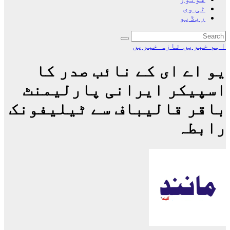
ٹی وی
ریڈیو
اہم خبریں
تازہ خبریں
یو اے ای کے نائب صدر کا
اسپیکر ایرانی پارلیمنٹ
باقر قالیباف سے ٹیلیفونک
رابطہ