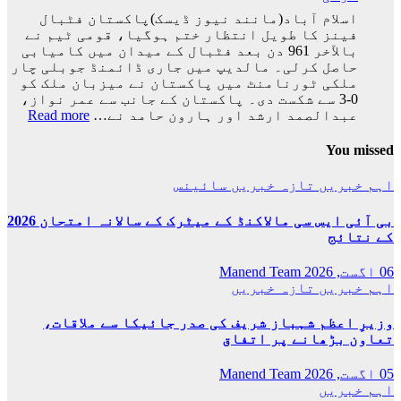
ورلڈکپ
اسلام آباد(مانند نیوز ڈیسک)پاکستان فٹبال
سے
فینز کا طویل انتظار ختم ہوگیا، قومی ٹیم نے
باہر
بالآخر 961 دن بعد فٹبال کے میدان میں کامیابی
ہوگئی
حاصل کرلی۔ مالدیپ میں جاری ڈائمنڈ جوبلی چار
ملکی ٹورنامنٹ میں پاکستان نے میزبان ملک کو
0-3 سے شکست دی۔ پاکستان کے جانب سے عمر نواز،
:
عبدالصمد ارشد اور ہارون حامد نے…
Read more
پاکس
فٹبا
You missed
ٹیم
نے
اہم خبریں
تازہ خبریں
سائینس
بالآ
کامی
بی آئی ایس سی مالاکنڈ کے میٹرک کے سالانہ امتحان 2026
حاصل
کے نتائج
کرلی
06 اگست, 2026
Manend Team
اہم خبریں
تازہ خبریں
وزیرِ اعظم شہباز شریف کی صدر جائیکا سے ملاقات،
تعاون بڑھانے پر اتفاق
05 اگست, 2026
Manend Team
اہم خبریں