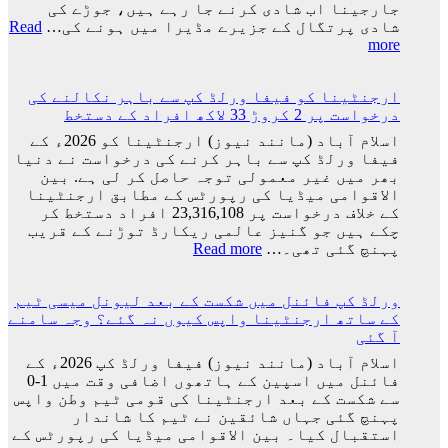
جارجینا اب شادی کرنے جا رہے ہیں، جوڑے کی
شادی پرتگال کے جزیرے مڈیرا میں ہونے کی…
Read
:
more
کرسٹیانو
رونالڈو
ارجنٹینا کو فیفا ورلڈ کپ سے باہر نکالنے کی
اور
درخواست پر 2 کروڑ 33 لاکھ افراد کے دستخط
جارجینا
روڈریگز
اسلام آباد (مانند نیوز) ارجنٹینا کو 2026ء کے
کی
فیفا ورلڈ کپ سے باہر کرنے کی درخواست نے دنیا
شادی
بھر میں غیر معمولی توجہ حاصل کر لی ہے. بین
کی
الاقوامی میڈیا کی رپورٹس کے مطابق ارجنٹینا
تاریخ
کے خلاف درخواست پر 23,316,108 افراد دستخط کر
سامنے
چکے ہیں جو گنیز عالمی ریکارڈ توڑنے کے قریب
آ
:
پہنچ گئی تھی۔…
Read more
گئی
ارجنٹینا
کو
ورلڈ کپ فائنل میں شکست کے بعد لیونل میسی ٹیم
فیفا
کے ساتھ ارجنٹینا واپس کیوں نہ گئے؟ وجہ سامنے
ورلڈ
آ گئی
کپ
سے
اسلام آباد (مانند نیوز) فیفا ورلڈ کپ 2026ء کے
باہر
فائنل میں اسپین کے ہاتھوں اضافی وقت میں 1-0
نکالنے
سے شکست کے بعد ارجنٹینا کی قومی ٹیم وطن واپس
کی
پہنچ گئی جہاں شائقین نے ٹیم کا شاندار
درخواست
استقبال کیا۔ بین الاقوامی میڈیا کی رپورٹس کے
پر