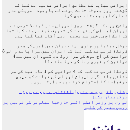
ایرانی میڈیا کے مطابق ایرانی عدلیہ نے کہا کہ
گزشتہ روز جھوٹا ثابت ہونے کے باوجود امریکی صدر
نے ایک اور جھوٹا دعویٰ کیا۔
واضح رہے کہ گزشتہ روز امریکی صدر ڈونلڈ ٹرمپ نے
ایران اور اس کی قیادت کی تعریف کرتے ہوئے کہا تھا
کہ ایک اچھی خبر سے مجھے ابھی آگاہ کیا گیا ہے۔
سوشل میڈیا پر جاری اپنے بیان میں امریکی صدر
ڈونلڈ ٹرمپ نے کہا تھا کہ ایران میں سزا پانے والی 8
خواتین کی آج موت کی سزا روک دی گئی، ان میں سے 4
خواتین کو فوری رہا کر دیا جائے گا۔
ڈونلڈ ٹرمپ نے کہا کہ 4 خواتین کو 1 ماہ قید کی سزا
سنائی جائے گی، ایران اور اس کی قیادت کو میری
درخواست کا احترام کرنے پر سراہتا ہوں۔
پوسٹوں
پشاور لٹریری فیسٹیول اختتام پذیر، دو روزہ
سرگرمیاں مکمل
کی
ٹی وی پر وزیرِ اعظم اٹلی جارجیا میلونی کی توہین پر
نیویگیشن
روسی سفیر کی طلبی