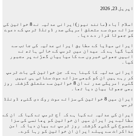
اپریل 23, 2026
اسلام آباد (مانند نیوز)ایرانی عدلیہ نے 8 خواتین کی
سزائے موت سے متعلق امریکی صدر ڈونلڈ ٹرمپ کے دعوے
کو جھوٹا قرار دے دیا۔
ایرانی میڈیا کے مطابق ایرانی عدلیہ کی جانب سے
کہا گیا ہے کہ میدان میں ٹرمپ کے خالی ہاتھ نے
انہیں جھوٹی خبروں سے کامیابیاں گھڑنے پر مجبور
کیا۔
ایرانی عدلیہ کا کہنا ہے کہ جن خواتین کی بات ٹرمپ
کر رہے ہیں ان کو کبھی سزائے موت سنائی ہی نہیں
گئی، امریکی صدر نے ان 8 خواتین سے متعلق گزشتہ روز
بھی جھوٹا بیان دیا تھا۔
ایران میں 8 خواتین کی سزائے موت روک دی گئی، ڈونلڈ
ٹرمپ
ایران کی عدلیہ نے کہا ہے کہ آج ٹرمپ نے کہا کہ ان کے
مطالبے پر ایران میں ان خواتین کو پھانسی کی سزا
منسوخ کی گئی، گزشتہ روز ٹرمپ نے بیان دیا کہ امن
مذاکرات سے پہلے ایران ان خواتین کو رہا کرے۔