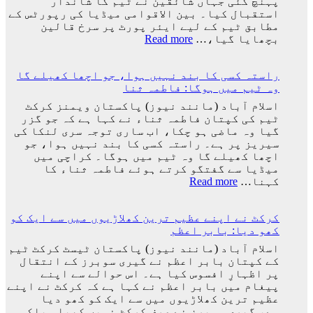
پہنچ گئی جہاں شائقین نے ٹیم کا شاندار
درخواست
استقبال کیا۔ بین الاقوامی میڈیا کی رپورٹس کے
پر
مطابق ٹیم کے لیے ایئر پورٹ پر سرخ قالین
2
:
بچھایا گیا،…
Read more
کروڑ
ورلڈ
33
کپ
لاکھ
راستہ کسی کا بند نہیں ہوا، جو اچھا کھیلے گا
فائنل
افراد
وہ ٹیم میں ہوگا: فاطمہ ثنا
میں
کے
شکست
اسلام آباد (مانند نیوز) پاکستان ویمنز کرکٹ
دستخط
کے
ٹیم کی کپتان فاطمہ ثناء نے کہا ہے کہ جو گزر
بعد
گیا وہ ماضی ہو چکا، اب ساری توجہ سری لنکا کی
لیونل
سیریز پر ہے۔ راستہ کسی کا بند نہیں ہوا، جو
میسی
اچھا کھیلے گا وہ ٹیم میں ہوگا۔ کراچی میں
ٹیم
میڈیا سے گفتگو کرتے ہوئے فاطمہ ثناء کا
کے
:
کہنا…
Read more
ساتھ
راستہ
ارجنٹینا
کسی
واپس
کرکٹ نے اپنے عظیم ترین کھلاڑیوں میں سے ایک کو
کا
کیوں
کھو دیا: بابر اعظم
بند
نہ
نہیں
اسلام آباد (مانند نیوز) پاکستان ٹیسٹ کرکٹ ٹیم
گئے؟
ہوا،
کے کپتان بابر اعظم نے گیری سوبرز کے انتقال
وجہ
جو
پر اظہارِ افسوس کیا ہے۔ اس حوالے سے اپنے
سامنے
اچھا
پیغام میں بابر اعظم نے کہا ہے کہ کرکٹ نے اپنے
آ
کھیلے
عظیم ترین کھلاڑیوں میں سے ایک کو کھو دیا
گئی
گا
ہے، گیری سوبرز نے صرف کرکٹ نہیں کھیلی بلکہ