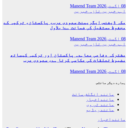
08 اگست, 2026
Manend Team
اہم خبریں
تازہ خبریں
مکہ ڈیفنس ایگریمنٹ سعودی عرب، پاکستان، ترکیہ کے
محفوظ مستقبل کی ضمانت ہے: بلاول
08 اگست, 2026
Manend Team
اہم خبریں
تازہ خبریں
مشترکہ دفاعی معاہدہ پاکستان اور ترکیہ کیساتھ
مضبوط تعلقات کی عکاسی کرتا ہے، سعودی عرب
08 اگست, 2026
Manend Team
ہمارے دیگر سائٹس
مانند انگلش سائٹ
ماننداخبار
مانند ٹی وی
مانندریڈیو
ماننداخبار