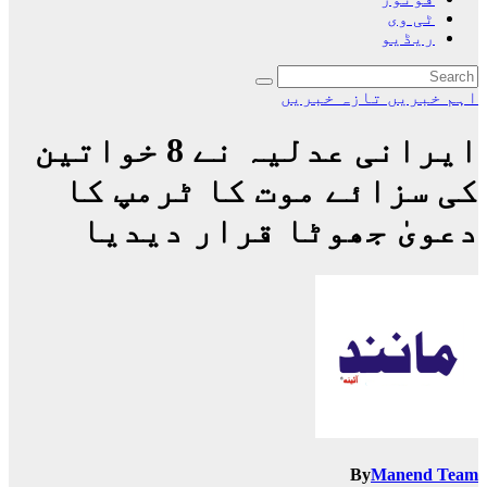
ٹی وی
ریڈیو
اہم خبریں
تازہ خبریں
ایرانی عدلیہ نے 8 خواتین
کی سزائے موت کا ٹرمپ کا
دعویٰ جھوٹا قرار دیدیا
By
Manend Team