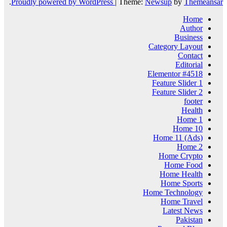
.
Proudly powered by WordPress
|
Theme:
Newsup
by
Themeansar
Home
Author
Business
Category Layout
Contact
Editorial
Elementor #4518
Feature Slider 1
Feature Slider 2
footer
Health
Home 1
Home 10
Home 11 (Ads)
Home 2
Home Crypto
Home Food
Home Health
Home Sports
Home Technology
Home Travel
Latest News
Pakistan