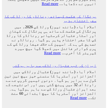
وہ
:
انہوں نے دکھایا…
Read more
ٹیم
کرکٹ
میں
نے
ہوگا:
پرتگال کی شکست کیساتھ رونالڈو کا ورلڈ کپ کا
اپنے
فاطمہ
سفر اختتام پذیر
عظیم
ثنا
ترین
اسلام آباد (مانند نیوز) ورلڈ کپ 2026ء میں
کھلاڑیوں
پرتگال کی شکست کے ساتھ ہی پرتگال کے کپتان
میں
اور اسٹار فٹبالر کرسٹیانو رونالڈو کا ورلڈ
سے
کپ کا سفر اختتام پذیر ہو گیا۔ رونالڈو نے
ایک
تصدیق کی ہے کہ اسپین کے خلاف فیفا ورلڈ کپ کے
کو
پری کوارٹر فائنل میں کھیلا گیا میچ میرے
کھو
:
کیریئر کا آخری…
Read more
دیا:
پرتگال
بابر
کی
اعظم
ایران کی ٹیم فٹبال ورلڈکپ سے باہر ہوگئی
شکست
کیساتھ
اسلام آباد (مانند نیوز) فٹبال ورلڈکپ میں
رونالڈو
الجزائز اور آسٹریا کا سنسنی خیز میچ تین تین
کا
گول سے برابر ہو گیا۔ دونوں ٹیمیں گروپ جے سے
ورلڈ
راونڈ آف 32 میں پہنچ گئی ہیں اور اس نتیجے کے
کپ
بعد ایران فٹبال ورلڈ کپ سے باہر ہوگیا ہے۔
کا
الجزائز اور آسٹریا کا میچ ابتدائی 60 منٹ
سفر
:
تک…
Read more
اختتام
ایران
پذیر
کی