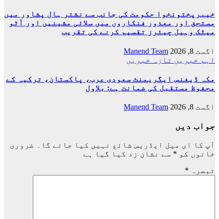
خیبرپختونخوا حکومت کی جانب سے نشتر ہال پشاور میں
مستحق اور معذور فنکاروں میں سلائی مشینیں اور آٹو
میٹک وہیل چیئرز تقسیم کرنے کی تقریب
اگست 8, 2026
Manend Team
اہم خبریں
تازہ خبریں
مکہ ڈیفنس ایگریمنٹ سعودی عرب، پاکستان، ترکیہ کے
محفوظ مستقبل کی ضمانت ہے: بلاول
اگست 8, 2026
Manend Team
جواب دیں
آپ کا ای میل ایڈریس شائع نہیں کیا جائے گا۔
ضروری
خانوں کو
*
سے نشان زد کیا گیا ہے
تبصرہ
*