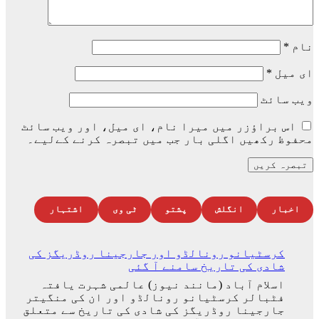
نام
*
ای میل
*
ویب‌ سائٹ
اس براؤزر میں میرا نام، ای میل، اور ویب سائٹ
محفوظ رکھیں اگلی بار جب میں تبصرہ کرنے کےلیے۔
اخبار
انگلش
پشتو
ٹی وی
اشتہار
کرسٹیانو رونالڈو اور جارجینا روڈریگز کی
شادی کی تاریخ سامنے آ گئی
اسلام آباد (مانند نیوز) عالمی شہرت یافتہ
فٹبالر کرسٹیانو رونالڈو اور ان کی منگیتر
جارجینا روڈریگز کی شادی کی تاریخ سے متعلق