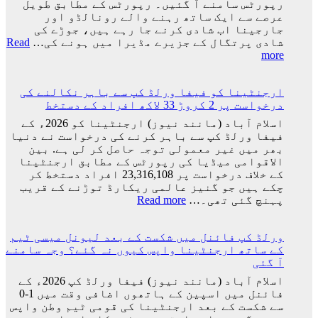
رپورٹس سامنے آ گئیں۔ رپورٹس کے مطابق طویل
عرصے سے ایک ساتھ رہنے والے رونالڈو اور
جارجینا اب شادی کرنے جا رہے ہیں، جوڑے کی
شادی پرتگال کے جزیرے مڈیرا میں ہونے کی…
Read
:
more
کرسٹیانو
رونالڈو
ارجنٹینا کو فیفا ورلڈ کپ سے باہر نکالنے کی
اور
درخواست پر 2 کروڑ 33 لاکھ افراد کے دستخط
جارجینا
روڈریگز
اسلام آباد (مانند نیوز) ارجنٹینا کو 2026ء کے
کی
فیفا ورلڈ کپ سے باہر کرنے کی درخواست نے دنیا
شادی
بھر میں غیر معمولی توجہ حاصل کر لی ہے. بین
کی
الاقوامی میڈیا کی رپورٹس کے مطابق ارجنٹینا
تاریخ
کے خلاف درخواست پر 23,316,108 افراد دستخط کر
سامنے
چکے ہیں جو گنیز عالمی ریکارڈ توڑنے کے قریب
آ
:
پہنچ گئی تھی۔…
Read more
گئی
ارجنٹینا
کو
ورلڈ کپ فائنل میں شکست کے بعد لیونل میسی ٹیم
فیفا
کے ساتھ ارجنٹینا واپس کیوں نہ گئے؟ وجہ سامنے
ورلڈ
آ گئی
کپ
سے
اسلام آباد (مانند نیوز) فیفا ورلڈ کپ 2026ء کے
باہر
فائنل میں اسپین کے ہاتھوں اضافی وقت میں 1-0
نکالنے
سے شکست کے بعد ارجنٹینا کی قومی ٹیم وطن واپس
کی