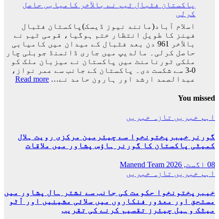
پاکستان فٹبال ٹیم نے بالآخر کامیابی حاصل
ٹیم
کرلی
فٹبال
ورلڈکپ
اسلام آباد(مانند نیوز ڈیسک)پاکستان فٹبال
سے
فینز کا طویل انتظار ختم ہوگیا، قومی ٹیم نے
باہر
بالآخر 961 دن بعد فٹبال کے میدان میں کامیابی
ہوگئی
حاصل کرلی۔ مالدیپ میں جاری ڈائمنڈ جوبلی چار
ملکی ٹورنامنٹ میں پاکستان نے میزبان ملک کو
0-3 سے شکست دی۔ پاکستان کے جانب سے عمر نواز،
:
عبدالصمد ارشد اور ہارون حامد نے…
Read more
پاکس
فٹبا
You missed
ٹیم
نے
اہم خبریں
تازہ خبریں
بالآ
کامی
گورنر خیبرپختونخوا سے چیئرمین مرکزی رویت ہلال
حاصل
کمیٹی پاکستان کا گورنر ہاؤس پشاور میں ملاقات
کرلی
08 اگست, 2026
Manend Team
اہم خبریں
تازہ خبریں
خیبرپختونخوا حکومت کی جانب سے نشتر ہال پشاور میں
مستحق اور معذور فنکاروں میں سلائی مشینیں اور آٹو
میٹک وہیل چیئرز تقسیم کرنے کی تقریب