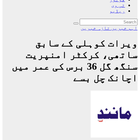
ٹی وی
ریڈیو
اہم خبریں
تازہ خبریں
ویرات کوہلی کے سابق
ساتھی، کرکٹر امنپریت
سنگھ گل 36 برس کی عمر میں
اچانک چل بسے