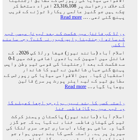
الاقوامی میڈیا کی رپورٹس کے مطابق ارجنٹینا
تاریخ
کے خلاف درخواست پر 23,316,108 افراد دستخط کر
سامنے
چکے ہیں جو گنیز عالمی ریکارڈ توڑنے کے قریب
آ
:
پہنچ گئی تھی۔…
Read more
گئی
ارجنٹینا
کو
ورلڈ کپ فائنل میں شکست کے بعد لیونل میسی ٹیم
فیفا
کے ساتھ ارجنٹینا واپس کیوں نہ گئے؟ وجہ سامنے
ورلڈ
آ گئی
کپ
سے
اسلام آباد (مانند نیوز) فیفا ورلڈ کپ 2026ء کے
باہر
فائنل میں اسپین کے ہاتھوں اضافی وقت میں 1-0
نکالنے
سے شکست کے بعد ارجنٹینا کی قومی ٹیم وطن واپس
کی
پہنچ گئی جہاں شائقین نے ٹیم کا شاندار
درخواست
استقبال کیا۔ بین الاقوامی میڈیا کی رپورٹس کے
پر
مطابق ٹیم کے لیے ایئر پورٹ پر سرخ قالین
2
:
بچھایا گیا،…
Read more
کروڑ
ورلڈ
33
کپ
لاکھ
راستہ کسی کا بند نہیں ہوا، جو اچھا کھیلے گا
فائنل
افراد
وہ ٹیم میں ہوگا: فاطمہ ثنا
میں
کے
شکست
اسلام آباد (مانند نیوز) پاکستان ویمنز کرکٹ
دستخط
کے
ٹیم کی کپتان فاطمہ ثناء نے کہا ہے کہ جو گزر
بعد
گیا وہ ماضی ہو چکا، اب ساری توجہ سری لنکا کی
لیونل
سیریز پر ہے۔ راستہ کسی کا بند نہیں ہوا، جو
میسی
اچھا کھیلے گا وہ ٹیم میں ہوگا۔ کراچی میں