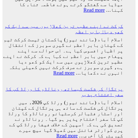
ٹیم
میڈیا سے گفتگو کرتے ہوئے فاطمہ ثناء کا
کے
:
کہنا…
Read more
ساتھ
راستہ
ارجنٹینا
کسی
واپس
کرکٹ نے اپنے عظیم ترین کھلاڑیوں میں سے ایک کو
کا
کیوں
کھو دیا: بابر اعظم
بند
نہ
نہیں
اسلام آباد (مانند نیوز) پاکستان ٹیسٹ کرکٹ ٹیم
گئے؟
ہوا،
کے کپتان بابر اعظم نے گیری سوبرز کے انتقال
وجہ
جو
پر اظہارِ افسوس کیا ہے۔ اس حوالے سے اپنے
سامنے
اچھا
پیغام میں بابر اعظم نے کہا ہے کہ کرکٹ نے اپنے
آ
کھیلے
عظیم ترین کھلاڑیوں میں سے ایک کو کھو دیا
گئی
گا
ہے، گیری سوبرز نے صرف کرکٹ نہیں کھیلی بلکہ
وہ
:
انہوں نے دکھایا…
Read more
ٹیم
کرکٹ
میں
نے
ہوگا:
پرتگال کی شکست کیساتھ رونالڈو کا ورلڈ کپ کا
اپنے
فاطمہ
سفر اختتام پذیر
عظیم
ثنا
ترین
اسلام آباد (مانند نیوز) ورلڈ کپ 2026ء میں
کھلاڑیوں
پرتگال کی شکست کے ساتھ ہی پرتگال کے کپتان
میں
اور اسٹار فٹبالر کرسٹیانو رونالڈو کا ورلڈ
سے
کپ کا سفر اختتام پذیر ہو گیا۔ رونالڈو نے
ایک
تصدیق کی ہے کہ اسپین کے خلاف فیفا ورلڈ کپ کے
کو
پری کوارٹر فائنل میں کھیلا گیا میچ میرے
کھو
:
کیریئر کا آخری…
Read more