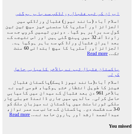
دیا:
پرتگال
بابر
کی
اعظم
ایران کی ٹیم فٹبال ورلڈکپ سے باہر ہوگئی
شکست
کیساتھ
اسلام آباد (مانند نیوز) فٹبال ورلڈکپ میں
رونالڈو
الجزائز اور آسٹریا کا سنسنی خیز میچ تین تین
کا
گول سے برابر ہو گیا۔ دونوں ٹیمیں گروپ جے سے
ورلڈ
راونڈ آف 32 میں پہنچ گئی ہیں اور اس نتیجے کے
کپ
بعد ایران فٹبال ورلڈ کپ سے باہر ہوگیا ہے۔
کا
الجزائز اور آسٹریا کا میچ ابتدائی 60 منٹ
سفر
:
تک…
Read more
اختتام
ایران
پذیر
کی
پاکستان فٹبال ٹیم نے بالآخر کامیابی حاصل
ٹیم
کرلی
فٹبال
ورلڈکپ
اسلام آباد(مانند نیوز ڈیسک)پاکستان فٹبال
سے
فینز کا طویل انتظار ختم ہوگیا، قومی ٹیم نے
باہر
بالآخر 961 دن بعد فٹبال کے میدان میں کامیابی
ہوگئی
حاصل کرلی۔ مالدیپ میں جاری ڈائمنڈ جوبلی چار
ملکی ٹورنامنٹ میں پاکستان نے میزبان ملک کو
0-3 سے شکست دی۔ پاکستان کے جانب سے عمر نواز،
:
عبدالصمد ارشد اور ہارون حامد نے…
Read more
پاکس
فٹبا
You missed
ٹیم