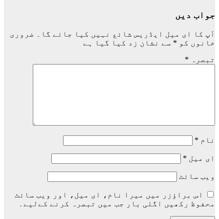
جواب دیں
آپ کا ای میل ایڈریس شائع نہیں کیا جائے گا۔
ضروری
خانوں کو
*
سے نشان زد کیا گیا ہے
تبصرہ
*
نام
*
ای میل
*
ویب‌ سائٹ
اس براؤزر میں میرا نام، ای میل، اور ویب سائٹ
محفوظ رکھیں اگلی بار جب میں تبصرہ کرنے کےلیے۔