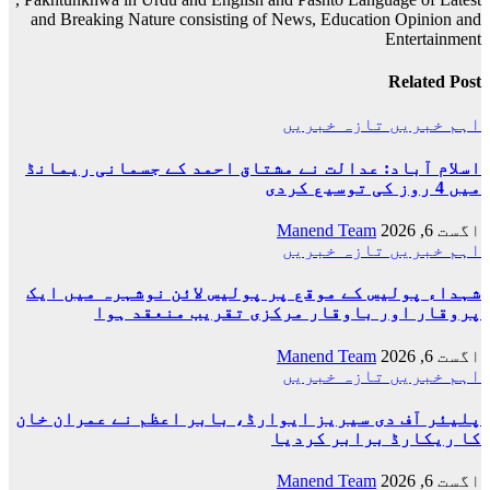
and Breaking Nature consisting of News, Education Opinion and
Entertainment
Related Post
اہم خبریں
تازہ خبریں
اسلام آباد: عدالت نے مشتاق احمد کے جسمانی ریمانڈ
میں 4 روز کی توسیع کردی
اگست 6, 2026
Manend Team
اہم خبریں
تازہ خبریں
شہداء پولیس کے موقع پر پولیس لائن نوشہرہ میں ایک
پروقار اور باوقار مرکزی تقریب منعقد ہوا
اگست 6, 2026
Manend Team
اہم خبریں
تازہ خبریں
پلیئر آف دی سیریز ایوارڈ، بابر اعظم نے عمران خان
کا ریکارڈ برابر کردیا
اگست 6, 2026
Manend Team