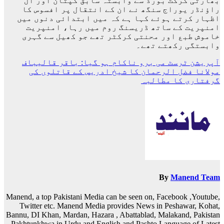
بھارتی کرکٹ بورڈ سے وابستہ سابق کپتان اور آل
راؤنڈر یوراج سنگھ نے ان کے انتقال پر افسوس کا
اظہار کرتے ہوئے کہا ہے کہ میں ابتدائی دنوں میں
امنپریت کے ساتھ ڈریسنگ روم میں رہا، امنپریت
خاموش طبع اور محنتی کرکٹر تھے جو کھیل سے گہری
وابستگی رکھتے تھے۔
پوسٹوں
آپریشن ٹرسٹ می برو ناکام ہو گیا: باقر قالیباف
مولانا فضل الرحمان کا شیخ ادریس کے قاتلوں کی
کی
گرفتاری کا مطالبہ
نیویگیشن
By
Manend Team
Manend, a top Pakistani Media can be seen on, Facebook ,Youtube,
Twitter etc. Manend Media provides News in Peshawar, Kohat,
Bannu, DI Khan, Mardan, Hazara , Abattablad, Malakand, Pakistan
, Pakhtunkhwa in Urdu and English and Pashto Language of Latest