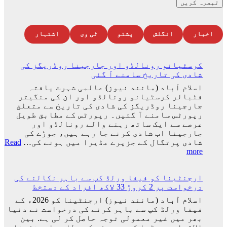
اخبار
انگلش
پشتو
ٹی وی
اشتہار
کرسٹیانو رونالڈو اور جارجینا روڈریگز کی
شادی کی تاریخ سامنے آ گئی
اسلام آباد (مانند نیوز) عالمی شہرت یافتہ
فٹبالر کرسٹیانو رونالڈو اور ان کی منگیتر
جارجینا روڈریگز کی شادی کی تاریخ سے متعلق
رپورٹس سامنے آ گئیں۔ رپورٹس کے مطابق طویل
عرصے سے ایک ساتھ رہنے والے رونالڈو اور
جارجینا اب شادی کرنے جا رہے ہیں، جوڑے کی
شادی پرتگال کے جزیرے مڈیرا میں ہونے کی…
Read
:
more
کرسٹیانو
رونالڈو
ارجنٹینا کو فیفا ورلڈ کپ سے باہر نکالنے کی
اور
درخواست پر 2 کروڑ 33 لاکھ افراد کے دستخط
جارجینا
روڈریگز
اسلام آباد (مانند نیوز) ارجنٹینا کو 2026ء کے
کی
فیفا ورلڈ کپ سے باہر کرنے کی درخواست نے دنیا
شادی
بھر میں غیر معمولی توجہ حاصل کر لی ہے. بین
کی