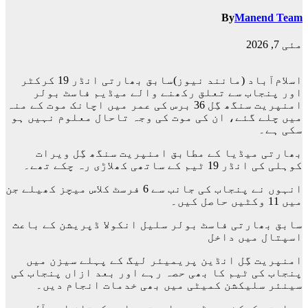
By
Manend Team
مئی 7, 2026
اسلام‌آباد (مانند نیوز)سابق بھارتی انڈر 19 کرکٹر
اور پنجاب سے تعلق رکھنے والے میڈیم فاسٹ بولر
امنپریت سنگھ گِل 36 برس کی عمر میں اچانک موت کے منہ
میں چلے گئے، ان کی موت کی وجہ تاحال معلوم نہیں ہو
سکی ہے۔
بھارتی میڈیا کے مطابق امنپریت سنگھ گِل ویرات
کوہلی کی انڈر 19 ٹیم کے ساتھی کھلاڑی رہ چکے تھے۔
انہوں نے پنجاب کی جانب سے 6 فرسٹ کلاس میچز کھیلے جن
میں 11 وکٹیں حاصل کیں۔
سابق بھارتی فاسٹ بولر سلیل انکولا ڈپریشن کے باعث
اسپتال میں داخل
امنپریت گِل انڈین پریمیئر لیگ کے پہلے سیزن میں
پنجاب کی ٹیم کا بھی حصہ رہے اور بعد ازاں پنجاب کی
سینئر سلیکشن کمیٹی میں بھی خدمات انجام دیں۔