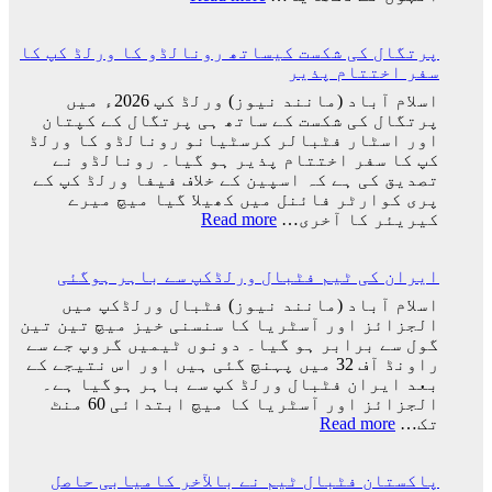
ٹیم
کرکٹ
میں
نے
ہوگا:
پرتگال کی شکست کیساتھ رونالڈو کا ورلڈ کپ کا
اپنے
فاطمہ
سفر اختتام پذیر
عظیم
ثنا
ترین
اسلام آباد (مانند نیوز) ورلڈ کپ 2026ء میں
کھلاڑیوں
پرتگال کی شکست کے ساتھ ہی پرتگال کے کپتان
میں
اور اسٹار فٹبالر کرسٹیانو رونالڈو کا ورلڈ
سے
کپ کا سفر اختتام پذیر ہو گیا۔ رونالڈو نے
ایک
تصدیق کی ہے کہ اسپین کے خلاف فیفا ورلڈ کپ کے
کو
پری کوارٹر فائنل میں کھیلا گیا میچ میرے
کھو
:
کیریئر کا آخری…
Read more
دیا:
پرتگال
بابر
کی
اعظم
ایران کی ٹیم فٹبال ورلڈکپ سے باہر ہوگئی
شکست
کیساتھ
اسلام آباد (مانند نیوز) فٹبال ورلڈکپ میں
رونالڈو
الجزائز اور آسٹریا کا سنسنی خیز میچ تین تین
کا
گول سے برابر ہو گیا۔ دونوں ٹیمیں گروپ جے سے
ورلڈ
راونڈ آف 32 میں پہنچ گئی ہیں اور اس نتیجے کے
کپ
بعد ایران فٹبال ورلڈ کپ سے باہر ہوگیا ہے۔
کا
الجزائز اور آسٹریا کا میچ ابتدائی 60 منٹ
سفر
:
تک…
Read more
اختتام
ایران
پذیر
کی
پاکستان فٹبال ٹیم نے بالآخر کامیابی حاصل
ٹیم