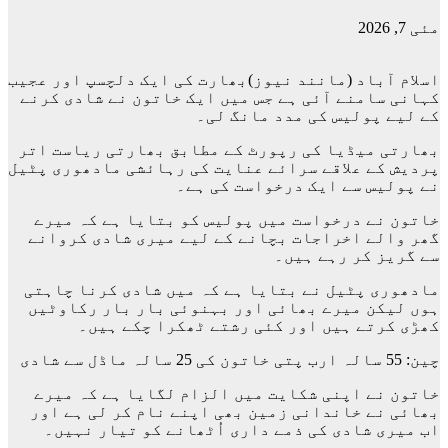
مئی 7, 2026
اسلام آباد (مانند نیوز)بھارت کی ایک دلچسپ اور عجیب
کہانی سامنے آئی ہے جس میں ایک خاتون نے شادی کرنے
کے لیے پولیس کی مدد مانگ لی۔
بھارتی میڈیا کی رپورٹ کے مطابق بھارتی ریاست اتر
پردیش کے علاقے سرائے عنایت کی رہائشی مادھوری پٹیل
نے پولیس سے ایک درخواست کی ہے۔
خاتون نے درخواست میں پولیس کو بتایا ہے کہ میرے
گھر والے اخراجات بچانے کے لیے میری شادی کروانے
سے گریز کر رہے ہیں۔
مادھوری پٹیل نے بتایا ہے کہ میں شادی کرنا چاہتی
ہوں لیکن میرے بھائی اور بہنوئی بار بار رکاوٹیں
کھڑی کرتے ہیں اور کئی رشتے ٹھکرا چکے ہیں۔
چین: 55 سالہ ارب پتی خاتون کی 25 سالہ ماڈل سے شادی
خاتون نے اپنی شکایت میں الزام لگایا ہے کہ میرے
بھائی نے خاندانی زمین بھی اپنے نام کر لی ہے اور
اب میری شادی کی ذمے داری اُٹھانے کو تیار نہیں۔