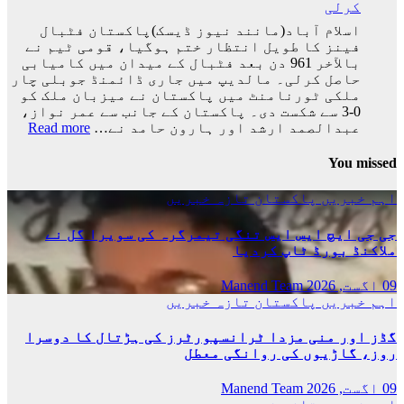
کرلی
فٹبال
ورلڈکپ
اسلام آباد(مانند نیوز ڈیسک)پاکستان فٹبال
سے
فینز کا طویل انتظار ختم ہوگیا، قومی ٹیم نے
باہر
بالآخر 961 دن بعد فٹبال کے میدان میں کامیابی
ہوگئی
حاصل کرلی۔ مالدیپ میں جاری ڈائمنڈ جوبلی چار
ملکی ٹورنامنٹ میں پاکستان نے میزبان ملک کو
0-3 سے شکست دی۔ پاکستان کے جانب سے عمر نواز،
:
عبدالصمد ارشد اور ہارون حامد نے…
Read more
پاکس
فٹبا
You missed
ٹیم
نے
اہم خبریں
پاکستان
تازہ خبریں
بالآ
کامی
جی جی ایچ ایس ایس تنگی تیمرگرہ کی سویرا گل نے
حاصل
ملاکنڈ بورڈ ٹاپ کردیا
کرلی
09 اگست, 2026
Manend Team
اہم خبریں
پاکستان
تازہ خبریں
گڈز اور منی مزدا ٹرانسپورٹرز کی ہڑتال کا دوسرا
روز، گاڑیوں کی روانگی معطل
09 اگست, 2026
Manend Team