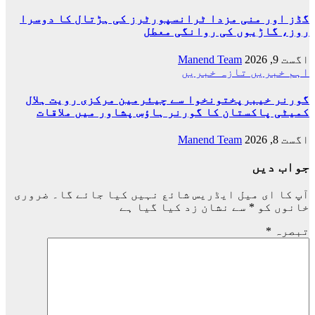
گڈز اور منی مزدا ٹرانسپورٹرز کی ہڑتال کا دوسرا
روز، گاڑیوں کی روانگی معطل
اگست 9, 2026
Manend Team
اہم خبریں
تازہ خبریں
گورنر خیبرپختونخوا سے چیئرمین مرکزی رویت ہلال
کمیٹی پاکستان کا گورنر ہاؤس پشاور میں ملاقات
اگست 8, 2026
Manend Team
جواب دیں
آپ کا ای میل ایڈریس شائع نہیں کیا جائے گا۔
ضروری
خانوں کو
*
سے نشان زد کیا گیا ہے
تبصرہ
*