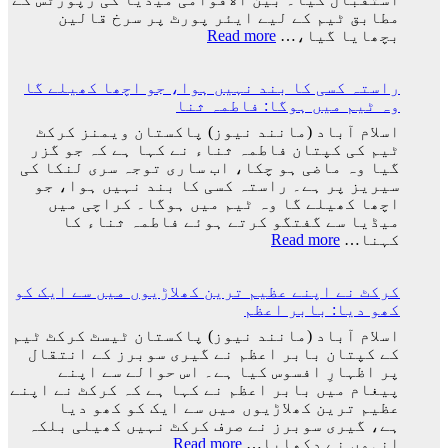
پر
مطابق ٹیم کے لیے ایئر پورٹ پر سرخ قالین
2
:
بچھایا گیا،…
Read more
کروڑ
ورلڈ
33
کپ
لاکھ
راستہ کسی کا بند نہیں ہوا، جو اچھا کھیلے گا
فائنل
افراد
وہ ٹیم میں ہوگا: فاطمہ ثنا
میں
کے
شکست
اسلام آباد (مانند نیوز) پاکستان ویمنز کرکٹ
دستخط
کے
ٹیم کی کپتان فاطمہ ثناء نے کہا ہے کہ جو گزر
بعد
گیا وہ ماضی ہو چکا، اب ساری توجہ سری لنکا کی
لیونل
سیریز پر ہے۔ راستہ کسی کا بند نہیں ہوا، جو
میسی
اچھا کھیلے گا وہ ٹیم میں ہوگا۔ کراچی میں
ٹیم
میڈیا سے گفتگو کرتے ہوئے فاطمہ ثناء کا
کے
:
کہنا…
Read more
ساتھ
راستہ
ارجنٹینا
کسی
واپس
کرکٹ نے اپنے عظیم ترین کھلاڑیوں میں سے ایک کو
کا
کیوں
کھو دیا: بابر اعظم
بند
نہ
نہیں
اسلام آباد (مانند نیوز) پاکستان ٹیسٹ کرکٹ ٹیم
گئے؟
ہوا،
کے کپتان بابر اعظم نے گیری سوبرز کے انتقال
وجہ
جو
پر اظہارِ افسوس کیا ہے۔ اس حوالے سے اپنے
سامنے
اچھا
پیغام میں بابر اعظم نے کہا ہے کہ کرکٹ نے اپنے
آ
کھیلے
عظیم ترین کھلاڑیوں میں سے ایک کو کھو دیا
گئی
گا
ہے، گیری سوبرز نے صرف کرکٹ نہیں کھیلی بلکہ
وہ
:
انہوں نے دکھایا…
Read more