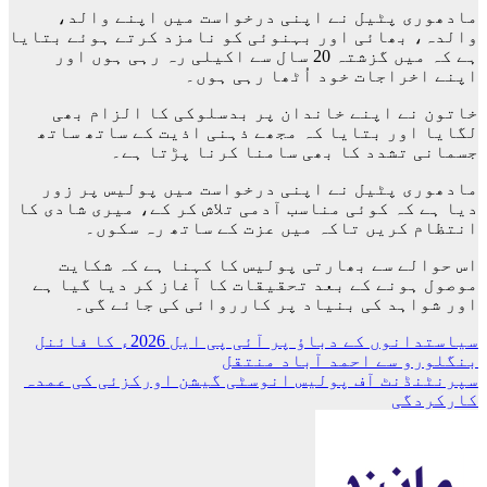
مادھوری پٹیل نے اپنی درخواست میں اپنے والد،
والدہ، بھائی اور بہنوئی کو نامزد کرتے ہوئے بتایا
ہے کہ میں گزشتہ 20 سال سے اکیلی رہ رہی ہوں اور
اپنے اخراجات خود اُٹھا رہی ہوں۔
خاتون نے اپنے خاندان پر بدسلوکی کا الزام بھی
لگایا اور بتایا کہ مجھے ذہنی اذیت کے ساتھ ساتھ
جسمانی تشدد کا بھی سامنا کرنا پڑتا ہے۔
مادھوری پٹیل نے اپنی درخواست میں پولیس پر زور
دیا ہے کہ کوئی مناسب آدمی تلاش کر کے، میری شادی کا
انتظام کریں تاکہ میں عزت کے ساتھ رہ سکوں۔
اس حوالے سے بھارتی پولیس کا کہنا ہے کہ شکایت
موصول ہونے کے بعد تحقیقات کا آغاز کر دیا گیا ہے
اور شواہد کی بنیاد پر کارروائی کی جائے گی۔
پوسٹوں
سیاستدانوں کے دباؤ پر آئی پی ایل 2026ء کا فائنل
بنگلورو سے احمد آباد منتقل
کی
سپرنٹنڈنٹ آف پولیس انوسٹی گیشن اورکزئی کی عمدہ
نیویگیشن
کارکردگی