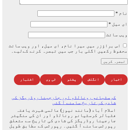
نام
*
ای میل
*
ویب‌ سائٹ
اس براؤزر میں میرا نام، ای میل، اور ویب سائٹ
محفوظ رکھیں اگلی بار جب میں تبصرہ کرنے کےلیے۔
اخبار
انگلش
پشتو
ٹی وی
اشتہار
کرسٹیانو رونالڈو اور جارجینا روڈریگز کی
شادی کی تاریخ سامنے آ گئی
اسلام آباد (مانند نیوز) عالمی شہرت یافتہ
فٹبالر کرسٹیانو رونالڈو اور ان کی منگیتر
جارجینا روڈریگز کی شادی کی تاریخ سے متعلق
رپورٹس سامنے آ گئیں۔ رپورٹس کے مطابق طویل