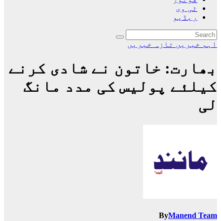
ٹی وی
ریڈیو
اہم خبریں
تازہ خبریں
بھارت: خاتون نے شادی کرنے
کیلئے پولیس کی مدد مانگ
لی
By
Manend Team