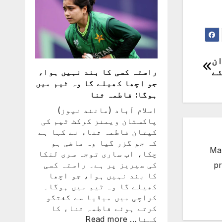
میں
شکست
کے
بعد
لیونل
میسی
ان
ٹیم
ئے
راستہ کسی کا بند نہیں ہوا،
کے
جو اچھا کھیلے گا وہ ٹیم میں
ساتھ
ہوگا: فاطمہ ثنا
ارجنٹینا
اسلام آباد (مانند نیوز)
واپس
پاکستان ویمنز کرکٹ ٹیم کی
کیوں
کپتان فاطمہ ثناء نے کہا ہے
نہ
کہ جو گزر گیا وہ ماضی ہو
گئے؟
Man
چکا، اب ساری توجہ سری لنکا
وجہ
کی سیریز پر ہے۔ راستہ کسی
pr
سامنے
کا بند نہیں ہوا، جو اچھا
آ
کھیلے گا وہ ٹیم میں ہوگا۔
گئی
کراچی میں میڈیا سے گفتگو
کرتے ہوئے فاطمہ ثناء کا
:
کہنا…
Read more