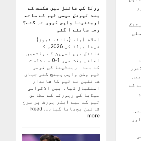
درخواست
ر
ورلڈ کپ فائنل میں شکست کے
پر
بعد لیونل میسی ٹیم کے ساتھ
2
ارجنٹینا واپس کیوں نہ گئے؟
یٹنگ
کروڑ
وجہ سامنے آ گئی
صلی
33
اسلام آباد (مانند نیوز)
لاکھ
فیفا ورلڈ کپ 2026ء کے
افراد
فائنل میں اسپین کے ہاتھوں
کے
اضافی وقت میں 1-0 سے شکست
دستخط
کے بعد ارجنٹینا کی قومی
ئزر
ٹیم وطن واپس پہنچ گئی جہاں
میں
شائقین نے ٹیم کا شاندار
ے کے
استقبال کیا۔ بین الاقوامی
و
میڈیا کی رپورٹس کے مطابق
ٹیم کے لیے ایئر پورٹ پر سرخ
قالین بچھایا گیا،…
Read
می
:
more
اور
ورلڈ
کپ
فائنل
ی