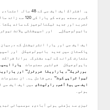
یہ اشتراک ایف ایف سی
گہری سمجھ بوجھ کو
تجربے اور جدید ٹیکنالوجیز کے ساتھ یکجا 
بائیولوجیکل
اور اسپیشلٹی پلانٹ نیوٹریش
ایف ایف سی اور یارا انٹرنیشنل کے درمیان 
پاکستان میں جدید بائیولوجیکل اور اسپیشل
متعارف کرانے کے لیے مشترکہ برانڈ شراکت د
بایولوجیکل فولئیر مصنوعات
یارا ایمپل
بورٹریک™، یاراویٹا
فروٹرل™ اور یاراویٹ
لیوا
ٹراپی
کوٹ
™
بھی شامل ہے۔ ان مصنوعات ک
ایف سی ہیڈ آفس، راولپنڈی
میں ایف ایف سی ا
ہوئی۔
تیزی سے بڑھتی ہوئی آبادی، موسمیاتی تبدی