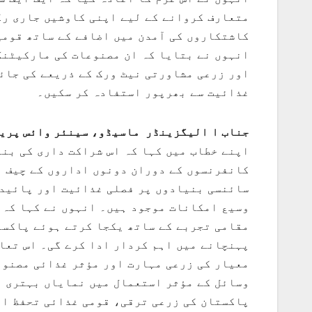
متعارف کروانے کے لیے اپنی کاوشیں جاری رک
کاشتکاروں کی آمدن میں اضافے کے ساتھ قومی
انہوں نے بتایا کہ ان مصنوعات کی مارکیٹن
اور زرعی مشاورتی نیٹ ورک کے ذریعے کی جائ
غذائیت سے بھرپور استفادہ کر سکیں۔
جناب ا
الیگزینڈر ماسیڈو، سینئر وائس پریز
اپنے خطاب میں کہا کہ اس شراکت داری کی بنی
کانفرنسوں کے دوران دونوں اداروں کے چیف ا
سائنسی بنیادوں پر فصلی غذائیت اور پائید
وسیع امکانات موجود ہیں۔ انہوں نے کہا کہ 
مقامی تجربے کے ساتھ یکجا کرتے ہوئے پاکست
پہنچانے میں اہم کردار ادا کرے گی۔ اس تعا
معیار کی زرعی مہارت اور مؤثر غذائی مصنوع
وسائل کے مؤثر استعمال میں نمایاں بہتری آ
پاکستان کی زرعی ترقی، قومی غذائی تحفظ او