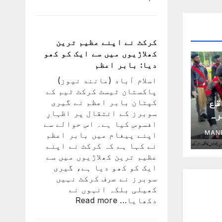
راستہ
کسی
کا
بند
کرکٹ نے اپنے عظیم ترین
نہیں
کھلاڑیوں میں سے ایک کو کھو
ہوا،
دیا: بابر اعظم
جو
اسلام آباد (مانند نیوز)
اچھا
پاکستان ٹیسٹ کرکٹ ٹیم کے
کھیلے
قع
کپتان بابر اعظم نے گیری
گا
رہ
سوبرز کے انتقال پر اظہارِ
وہ
افسوس کیا ہے۔ اس حوالے سے
ر
ٹیم
MAN
اپنے پیغام میں بابر اعظم
ب
میں
نے کہا ہے کہ کرکٹ نے اپنے
ہوگا:
عظیم ترین کھلاڑیوں میں سے
فاطمہ
ایک کو کھو دیا ہے، گیری
ثنا
سوبرز نے صرف کرکٹ نہیں
کھیلی بلکہ انہوں نے
:
دکھایا…
Read more
کرکٹ
نے