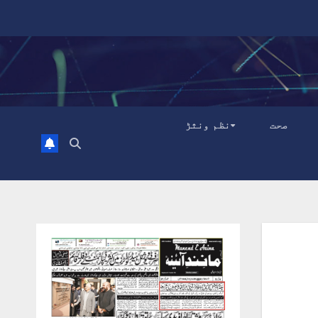
صحت
نظم ونثڑ