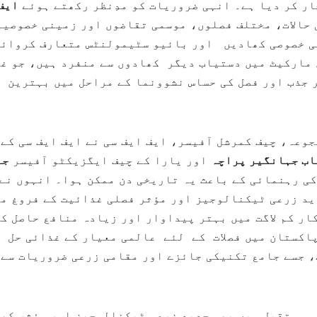
ار کر دیا ہے۔ انہی ضروریات کو مدِنظر رکھتے ہوئے
ایف
حالات، مختلف فصلوں، موسمی تقاضوں اور زمینی خصوصیا
کی خصوصی کھادیں اور بائیو سٹیمولنٹس متعارف کروائی
 مارکیٹ میں دستیاب دیگر کھادوں سے منفرد ہیں، جو غ
 جذب اور فصل کی حساس نشوونما کے مراحل میں بہترین
وعہ، چیف کمرشل آفیسر، ایف ایف سی نے ایف ایف سی کے
اب جہانگیر پراچہ
اور یارا کے چیف ایگزیکٹو آفیسر
جن
ی رہنمائی کے باعث یہ تاریخی دن ممکن ہوا۔ انہوں نے
دید زرعی ٹیکنالوجیز اور مؤثر فصلی غذائیت کے فروغ م
ار کم لاگت میں بہتر پیداوار اور زیادہ منافع حاصل ک
اکستان میں فصلات کے لئے عالمی معیار کے غذائی حل
، جسے جامع تکنیکی جائزے اور مقامی زرعی ضروریات سے 
سی مستقبل میں بھی جدید زرعی ٹیکنالوجیز اور مؤثر کھ