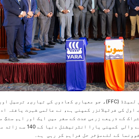
راولپنڈی (اسلام آباد)فوجی فرٹیلائزر کمپنی لمیٹڈ (FFC)، جو معیاری کھادوں کی تیاری، ترسیل او
 اول کی فرٹیلائزر کمپنی ہے، نے عالمی شہرت یافتہ اد
اک کے ذریعے زرعی جدت کے سفر میں ایک اور اہم سنگِ م
عبور کیا ہے۔ 1905 میں ناروے میں قائم ہونے والی کمپنی یارا انٹرنیش
وونما کے لئےمؤثر حل فراہم کر رہی ہے۔