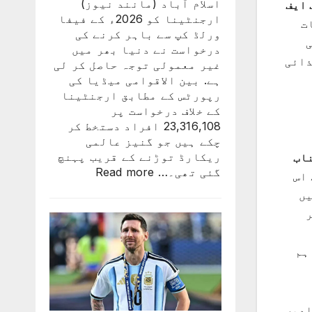
اسلام آباد (مانند نیوز)
 ایف
ارجنٹینا کو 2026ء کے فیفا
ت
ورلڈ کپ سے باہر کرنے کی
درخواست نے دنیا بھر میں
ذائی
غیر معمولی توجہ حاصل کر لی
ہے. بین الاقوامی میڈیا کی
رپورٹس کے مطابق ارجنٹینا
کے خلاف درخواست پر
23,316,108 افراد دستخط کر
چکے ہیں جو گنیز عالمی
ریکارڈ توڑنے کے قریب پہنچ
اب
:
گئی تھی۔…
Read more
 اس
ارجنٹینا
یں
کو
ر
فیفا
ورلڈ
کپ
ہم
سے
باہر
نکالنے
کی
ادیں