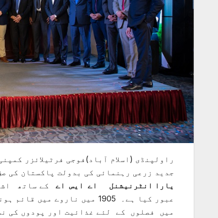
جدید زرعی رہنمائی کی بدولت پاکستان کی صفِ
یارا انٹرنیشنل اے ایس اے
کے ساتھ اشتر
میں فصلوں کے لئے غذائیت اور پودوں کی نش