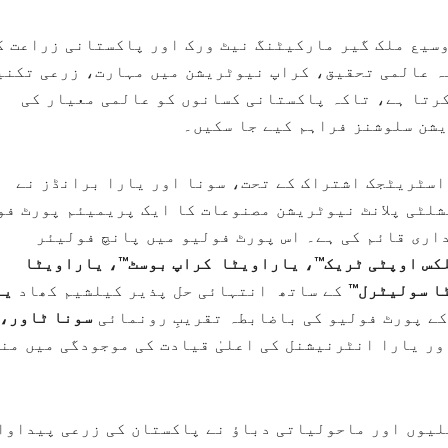
 کے 48 سالہ اعتماد، وسیع ملک گیر مارکیٹنگ نیٹ ورک اور پاکستانی زراعت 
 یارا کی 120 سے زائد سالہ عالمی تحقیق، کراپ نیوٹریشن میں مہارت، زرعی تک
کرتا ہے، تاکہ پاکستانی کسانوں کو عالمی معیار کی
ن سلوشنز فراہم کیے جا سکیں۔
اسٹریٹجک اشتراک کے تحت، سونا اور یارا برانڈز نے
ٹی پلانٹ نیوٹریشن مصنوعات کا ایک پریمیئم پورٹ فو
اری قائم کی ہے۔ اس پورٹ فولیو میں پانچ فولیئر
کس
اوپٹی ٹریک™، یاراویٹا
کراپ بوسٹ™، یاراویٹا
ا
سولیٹرل
™
کے ساتھ انتہائی حل پذیر کیلشیم کھاد
یا
ے پورٹ فولیو کی باضابطہ تقریبِ رونمائی
سونا ٹاور، 
ور یارا انٹرنیشنل کی اعلیٰ قیادت کی موجودگی میں من
لیوں اور ماحولیاتی دباؤ نے پاکستان کی زرعی پیداوا