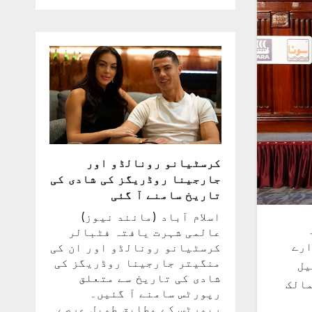
کرسٹیانو رونالڈو اور
جارجینا روڈریگز کی شادی کی
تاریخ سامنے آ گئی
اسلام آباد (مانند نیوز)
ر
عالمی شہرت یافتہ فٹبالر
ارے
کرسٹیانو رونالڈو اور ان کی
منگیتر جارجینا روڈریگز کی
یل
شادی کی تاریخ سے متعلق
نل دنیا کے 140 سے زائد ممالک
رپورٹس سامنے آ گئیں۔
رپورٹس کے مطابق طویل عرصے