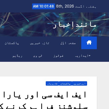
Ski
ہفتہ. اگست 8th, 2026
10:01:50 AM
t
conten
ماننداخبار
صفحہ اوّل
تازہ خبریں
پاکستان
ایداریہ
فوٹوز
ٹی وی
ریڈیو
اہم خبریں
پاکستان
کاروبار
ایف ایف سی اور یارا
سلوشنز فراہم کرنے ک