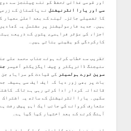
اور قومی غذائی تحفظ کو نئے چیلنجز سے دوچ
سی اور یارا انٹرنیشنل
نے پاکستان کے زرعی 
کا تفصیلی جائزہ لینے کے بعد اعلیٰ معیار 
ہیں۔ جدید فارمولیشنز پر مشتمل یہ کھادیں
اجزاء کی مؤثر فراہمی، پتوں کے ذریعے بہتر
کارکردگی کو یقینی بناتی ہیں۔
تقریب سے خطاب کرتے ہوئے جناب محمد علی جنج
منیجنگ ڈائریکٹر و چیف ایگزیکٹو آفیسر
جن
سوین تورے ہولسیتر
کی قیادت کو سراہا، جن ک
بات پر بھی زور دیا کہ ایف ایف سی ہمیشہ ج
قائدانہ کردار ادا کرتی رہی ہے تاکہ کاشتک
سکیں۔ یارا انٹرنیشنل کے ساتھ یہ اشتراک پ
متعارف کروانے کی جانب ایک اہم پیش رفت ہے
آہنگ کرنے کے بعد اختیار کیا گیا ہے۔
انہوں نے اس عزم کا اعادہ کیا کہ ایف ایف 