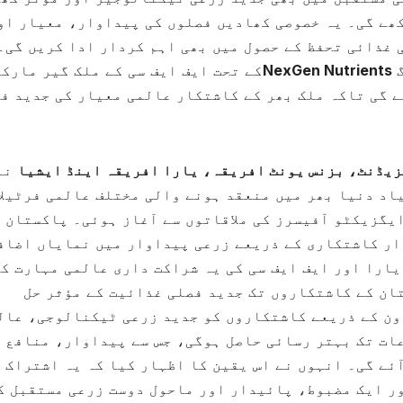
ھے گی۔ یہ خصوصی کھادیں فصلوں کی پیداوار، معیار او
 غذائی تحفظ کے حصول میں بھی اہم کردار ادا کریں گی۔
گ
NexGen Nutrients
کے تحت ایف ایف سی کے ملک گیر مارک
ے گی تاکہ ملک بھر کے کاشتکار عالمی معیار کی جدید ف
یڈنٹ، بزنس یونٹ افریقہ، یارا افریقہ اینڈ ایشیا
نے
اد دنیا بھر میں منعقد ہونے والی مختلف عالمی فرٹیلا
یگزیکٹو آفیسرز کی ملاقاتوں سے آغاز ہوئی۔ پاکستان 
ار کاشتکاری کے ذریعے زرعی پیداوار میں نمایاں اضاف
یارا اور ایف ایف سی کی یہ شراکت داری عالمی مہارت ک
ان کے کاشتکاروں تک جدید فصلی غذائیت کے مؤثر حل
ون کے ذریعے کاشتکاروں کو جدید زرعی ٹیکنالوجی، عال
ات تک بہتر رسائی حاصل ہوگی، جس سے پیداوار، منافع 
ئے گی۔ انہوں نے اس یقین کا اظہار کیا کہ یہ اشتراک
ر ایک مضبوط، پائیدار اور ماحول دوست زرعی مستقبل ک