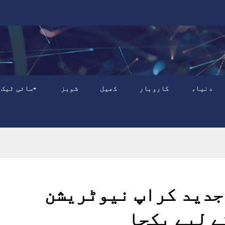
دنیاء
کاروبار
کھیل
شوبز
سائی ٹیک
 جدید کراپ نیوٹریشن
ے لیے یکجا