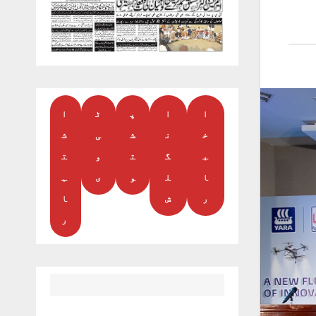
ا
ا
پ
ٹ
ا
خ
ن
ش
ی
ش
ب
گ
ت
و
ت
ا
ل
و
ی
ہ
ر
ش
ا
ر