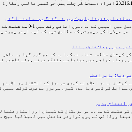
ے ساتھ ارجنٹینا واپس کیوں نہ گئے؟ وجہ سامنے آ گئی
اسلام آباد (مانند نیوز) فیفا 
امی میڈیا کی رپورٹس کے مطابق ٹیم کے لیے ایئر پورٹ 
ٹیم میں ہوگا: فاطمہ ثنا
کی کپتان فاطمہ ثناء نے کہا ہے کہ جو گزر گیا وہ ماضی 
یں ہوگا۔ کراچی میں میڈیا سے گفتگو کرتے ہوئے فاطمہ ث
ھو دیا: بابر اعظم
ے کپتان بابر اعظم نے گیری سوبرز کے انتقال پر اظہارِ 
یں سے ایک کو کھو دیا ہے، گیری سوبرز نے صرف کرکٹ نہیں
ر اختتام پذیر
د نیوز) ورلڈ کپ 2026ء میں پرتگال کی شکست کے ساتھ ہی پرتگال کے کپتان
 فیفا ورلڈ کپ کے پری کوارٹر فائنل میں کھیلا گیا میچ