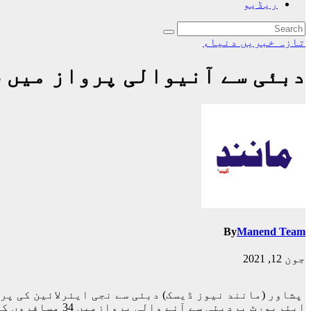
ریڈیو
تازہ خبریں
دنیاء
دبئی سے آنیوالی پرواز میں 34 مسافروں کے کورونا ٹیسٹ مثبت
By
Manend Team
جون 12, 2021