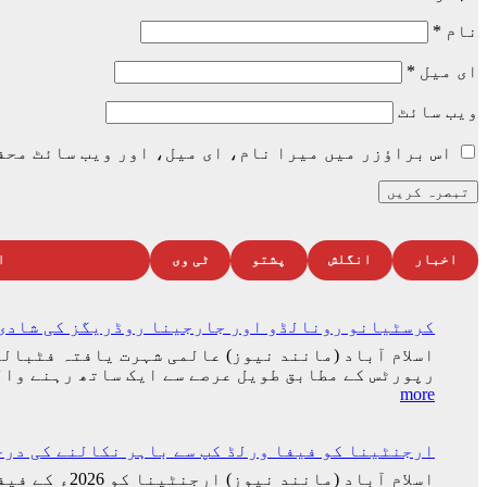
نام
*
ای میل
*
ویب‌ سائٹ
اس براؤزر میں میرا نام، ای میل، اور ویب سائٹ محف
اخبار
انگلش
پشتو
ٹی وی
ا
کرسٹیانو رونالڈو اور جارجینا روڈریگز کی شادی 
اسلام آباد (مانند نیوز) عالمی شہرت یافتہ فٹبال
رپورٹس کے مطابق طویل عرصے سے ایک ساتھ رہنے وال
:
more
کرسٹیانو
رونالڈو
ارجنٹینا کو فیفا ورلڈ کپ سے باہر نکالنے کی درخواست پر 2 کروڑ 33 لاکھ اف
اور
جارجینا
اسلام آباد 