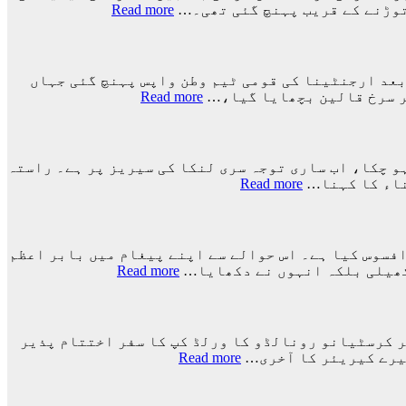
:
Read more
ارجنٹینا
کو
فیفا
ورلڈ
ورلڈ کپ 2026ء کے فائنل میں اسپین کے ہاتھوں اضافی وقت میں 1-0 سے شکست کے بعد ارجنٹینا کی قومی ٹیم وطن واپس پہنچ گئی جہاں
کپ
:
پر سرخ قالین بچھایا گیا،…
Read more
سے
ورلڈ
باہر
کپ
نکالنے
فائنل
کی
میں
ہو چکا، اب ساری توجہ سری لنکا کی سیریز پر ہے۔ راستہ
درخواست
شکست
:
ناء کا کہنا…
Read more
پر
کے
راستہ
2
بعد
کسی
کروڑ
لیونل
کا
33
میسی
بند
لاکھ
افسوس کیا ہے۔ اس حوالے سے اپنے پیغام میں بابر اعظم
ٹیم
نہیں
:
افراد
 کھیلی بلکہ انہوں نے دکھایا…
Read more
کے
ہوا،
کے
کرکٹ
ساتھ
جو
نے
دستخط
ارجنٹینا
اچھا
اپنے
واپس
کھیلے
عظیم
کیوں
 اور اسٹار فٹبالر کرسٹیانو رونالڈو کا ورلڈ کپ کا سفر اختتام پذیر
گا
ترین
:
نہ
 میرے کیریئر کا آخری…
Read more
وہ
کھلاڑیوں
پرتگال
گئے؟
ٹیم
میں
کی
وجہ
میں
سے
شکست
سامنے