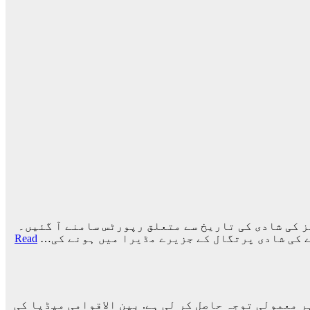
 کی شادی کی تاریخ سے متعلق رپورٹس سامنے آ گئیں۔
ے کی شادی پرتگال کے جزیرے مڈیرا میں ہونے کی…
Read
نے دنیا بھر میں غیر معمولی توجہ حاصل کر لی ہے. بین الاقوامی میڈیا کی