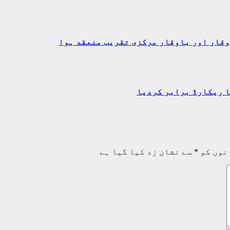
وقار اور باوقار مرکزی تقریب منعقد ہوا
ا ریکارڈ برابر کردیا
نوں کو
*
سے نشان زد کیا گیا ہے