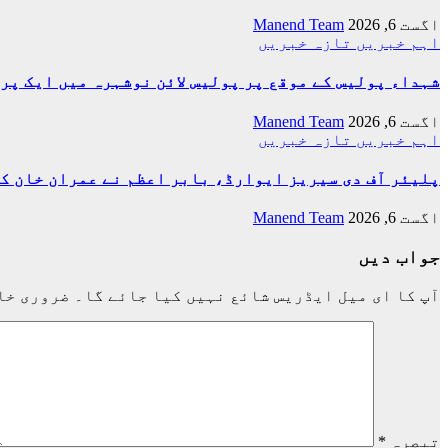
اگست 6, 2026
Manend Team
اہم خبریں
تازہ خبریں
شہداء پولیس کے موقع پر پولیس لائن نوشہرہ میں ایک پر
اگست 6, 2026
Manend Team
اہم خبریں
تازہ خبریں
پلیئر آف دی سیریز ایوارڈ، بابر اعظم نے عمران خان ک
اگست 6, 2026
Manend Team
جواب دیں
آپ کا ای میل ایڈریس شائع نہیں کیا جائے گا۔
ضروری خا
تبصرہ
*