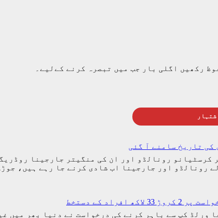
وظ رکھیں اگلی بار جب میں تبصرہ کرنے کےلیے۔
شتہار
کی تاریخ سامنے آ گئی
ر کرسٹیانو رونالڈو اور ان کی منگیتر جارجینا روڈریگز
ے رونالڈو اور جارجینا اب شادی کرنے جا رہے ہیں، جوڑ
راد کے دستخط
(مانند نیوز) ارجنٹینا کو 2026ء کے فیفا ورلڈ کپ سے باہر کرنے کی درخواست 