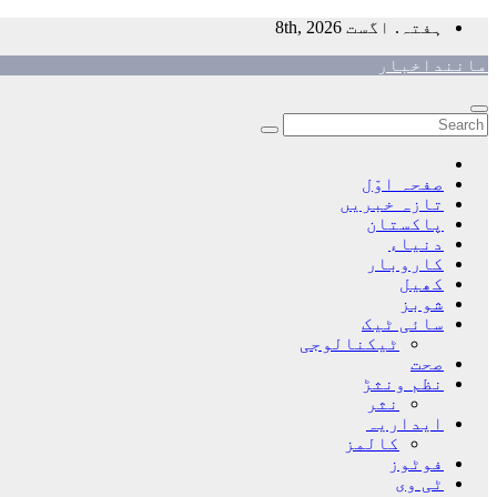
Skip
ہفتہ. اگست 8th, 2026
to
ماننداخبار
content
صفحہ اوّل
تازہ خبریں
پاکستان
دنیاء
کاروبار
کھیل
شوبز
سائی ٹیک
ٹیکنالوجی
صحت
نظم ونثڑ
نثر
ایداریہ
کالمز
فوٹوز
ٹی وی