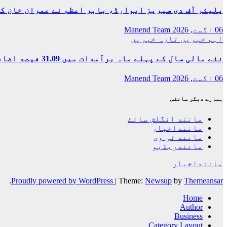
پلیئر آف دی سیریز ایوارڈ، بابر اعظم نے عمران خان ک
06 اگست, 2026
Manend Team
اہم خبریں
تازہ خبریں
نئے مالی سال کے پہلے ماہ برآمدات میں 31.09 فیصد اضافہ، ادارہ شماریات
06 اگست, 2026
Manend Team
ہمارے دیگر سائٹس
مانند انگلش سائٹ
ماننداخبار
مانند ٹی وی
مانندریڈیو
ماننداخبار
.
Proudly powered by WordPress
|
Theme:
Newsup
by
Themeansar
Home
Author
Business
Category Layout