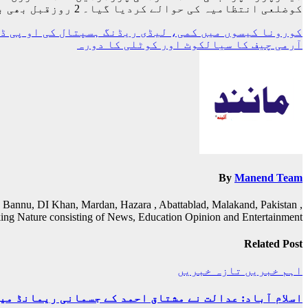
کوضلعی انتظامیہ کی حوالے کردیا گیا۔ 2 روزقبل بھی باچا خان ایئرپورٹ پرابو ظہبی سے آنے والی پروازکے 24 مسافروں میں کورونا وائرس مثبت آیا تھا۔
پوسٹوں
کورونا کیسوں میں کمی، لیڈی ریڈنگ ہسپتال کی او پی ڈ
آرمی چیف کا سیالکوٹ اور کوٹلی کا دورہ
کی
نیویگیشن
By
Manend Team
 Bannu, DI Khan, Mardan, Hazara , Abattablad, Malakand, Pakistan ,
ing Nature consisting of News, Education Opinion and Entertainment
Related Post
اہم خبریں
تازہ خبریں
اسلام آباد: عدالت نے مشتاق احمد کے جسمانی ریمانڈ میں 4 روز کی توسیع کر