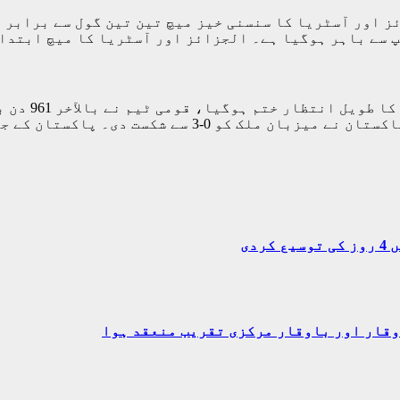
باہر ہوگیا ہے۔ الجزائز اور آسٹریا کا میچ ابتدائی 60 منٹ 
اسلام آباد(
میں جاری ڈائمنڈ جوبلی چار ملکی ٹورنامنٹ میں پاکستا
دی
وقار اور باوقار مرکزی تقریب منعقد ہوا