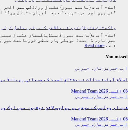
گئی ہیں اور اس نتیجے کے بعد ایران فٹبال ورلڈ کپ سے 
پاکستان فٹبال ٹیم نے بالآخر کامیابی حاصل کرلی
:
نے…
Read more
پاکستان
فٹبال
You missed
ٹیم
نے
اہم خبریں
تازہ خبریں
بالآخر
کامیابی
اسلام آباد: عدالت نے مشتاق احمد کے جسمانی ریمانڈ میں 4 روز کی توسیع کر
حاصل
کرلی
06 اگست, 2026
Manend Team
اہم خبریں
تازہ خبریں
شہداء پولیس کے موقع پر پولیس لائن نوشہرہ میں ایک پر
06 اگست, 2026
Manend Team
اہم خبریں
تازہ خبریں