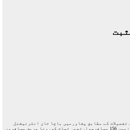
لے 34 مسافروں کے کورونا ٹیسٹ مثبت آ گیا۔تفصیلات کے مطابق پشاورمیں باچا خان انٹرنیشنل
ایئرپورٹ پردبئی سے آنے والی پروازمیں 34 مسافروں کا کورونا ٹیسٹ مثبت آیا۔ایئرپورٹ حکام کے مطابق پروازمیں 156 مسافرسوارتھے۔ تمام کورونا مریض مسافروں