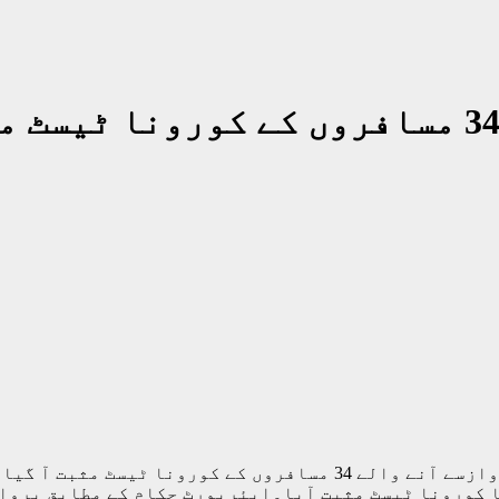
پشاور (مانند نیوز ڈیسک) دبئی سے نجی ایئرلائین کی پروازسے آنے وا