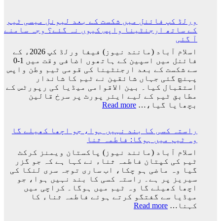
گئی
ارجنٹینا
کو
ورلڈ کپ فائنل میں شکست کے بعد لیونل میسی ٹیم
فیفا
کے ساتھ ارجنٹینا واپس کیوں نہ گئے؟ وجہ سامنے
ورلڈ
آ گئی
کپ
سے
اسلام آباد (مانند نیوز) فیفا ورلڈ کپ 2026ء کے
باہر
فائنل میں اسپین کے ہاتھوں اضافی وقت میں 1-0
نکالنے
سے شکست کے بعد ارجنٹینا کی قومی ٹیم وطن واپس
کی
پہنچ گئی جہاں شائقین نے ٹیم کا شاندار
درخواست
استقبال کیا۔ بین الاقوامی میڈیا کی رپورٹس کے
پر
مطابق ٹیم کے لیے ایئر پورٹ پر سرخ قالین
2
:
بچھایا گیا،…
Read more
کروڑ
ورلڈ
33
کپ
لاکھ
راستہ کسی کا بند نہیں ہوا، جو اچھا کھیلے گا
فائنل
افراد
وہ ٹیم میں ہوگا: فاطمہ ثنا
میں
کے
شکست
اسلام آباد (مانند نیوز) پاکستان ویمنز کرکٹ
دستخط
کے
ٹیم کی کپتان فاطمہ ثناء نے کہا ہے کہ جو گزر
بعد
گیا وہ ماضی ہو چکا، اب ساری توجہ سری لنکا کی
لیونل
سیریز پر ہے۔ راستہ کسی کا بند نہیں ہوا، جو
میسی
اچھا کھیلے گا وہ ٹیم میں ہوگا۔ کراچی میں
ٹیم
میڈیا سے گفتگو کرتے ہوئے فاطمہ ثناء کا
کے
:
کہنا…
Read more
ساتھ
راستہ
ارجنٹینا