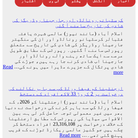
اخبار
انگلش
پشتو
ٹی وی
اشتہار
کرسٹیانو رونالڈو اور جارجینا روڈریگز کی
شادی کی تاریخ سامنے آ گئی
اسلام آباد (مانند نیوز) عالمی شہرت یافتہ
فٹبالر کرسٹیانو رونالڈو اور ان کی منگیتر
جارجینا روڈریگز کی شادی کی تاریخ سے متعلق
رپورٹس سامنے آ گئیں۔ رپورٹس کے مطابق طویل
عرصے سے ایک ساتھ رہنے والے رونالڈو اور
جارجینا اب شادی کرنے جا رہے ہیں، جوڑے کی
شادی پرتگال کے جزیرے مڈیرا میں ہونے کی…
Read
:
more
کرسٹیانو
رونالڈو
ارجنٹینا کو فیفا ورلڈ کپ سے باہر نکالنے کی
اور
درخواست پر 2 کروڑ 33 لاکھ افراد کے دستخط
جارجینا
روڈریگز
اسلام آباد (مانند نیوز) ارجنٹینا کو 2026ء کے
کی
فیفا ورلڈ کپ سے باہر کرنے کی درخواست نے دنیا
شادی
بھر میں غیر معمولی توجہ حاصل کر لی ہے. بین
کی
الاقوامی میڈیا کی رپورٹس کے مطابق ارجنٹینا
تاریخ
کے خلاف درخواست پر 23,316,108 افراد دستخط کر
سامنے
چکے ہیں جو گنیز عالمی ریکارڈ توڑنے کے قریب
آ
:
پہنچ گئی تھی۔…
Read more