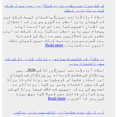
کسی
واپس
کرکٹ نے اپنے عظیم ترین کھلاڑیوں میں سے ایک کو
کا
کیوں
کھو دیا: بابر اعظم
بند
نہ
نہیں
اسلام آباد (مانند نیوز) پاکستان ٹیسٹ کرکٹ ٹیم
گئے؟
ہوا،
کے کپتان بابر اعظم نے گیری سوبرز کے انتقال
وجہ
جو
پر اظہارِ افسوس کیا ہے۔ اس حوالے سے اپنے
سامنے
اچھا
پیغام میں بابر اعظم نے کہا ہے کہ کرکٹ نے اپنے
آ
کھیلے
عظیم ترین کھلاڑیوں میں سے ایک کو کھو دیا
گئی
گا
ہے، گیری سوبرز نے صرف کرکٹ نہیں کھیلی بلکہ
وہ
:
انہوں نے دکھایا…
Read more
ٹیم
کرکٹ
میں
نے
ہوگا:
پرتگال کی شکست کیساتھ رونالڈو کا ورلڈ کپ کا
اپنے
فاطمہ
سفر اختتام پذیر
عظیم
ثنا
ترین
اسلام آباد (مانند نیوز) ورلڈ کپ 2026ء میں
کھلاڑیوں
پرتگال کی شکست کے ساتھ ہی پرتگال کے کپتان
میں
اور اسٹار فٹبالر کرسٹیانو رونالڈو کا ورلڈ
سے
کپ کا سفر اختتام پذیر ہو گیا۔ رونالڈو نے
ایک
تصدیق کی ہے کہ اسپین کے خلاف فیفا ورلڈ کپ کے
کو
پری کوارٹر فائنل میں کھیلا گیا میچ میرے
کھو
:
کیریئر کا آخری…
Read more
دیا:
پرتگال
بابر
کی
اعظم
ایران کی ٹیم فٹبال ورلڈکپ سے باہر ہوگئی
شکست
کیساتھ