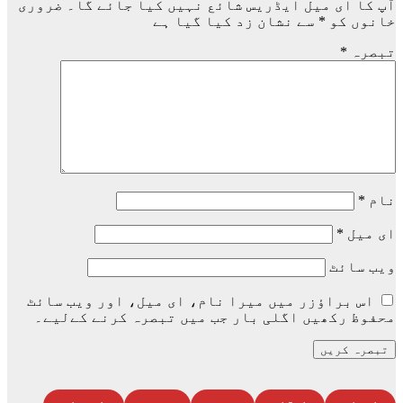
آپ کا ای میل ایڈریس شائع نہیں کیا جائے گا۔
ضروری
خانوں کو
*
سے نشان زد کیا گیا ہے
تبصرہ
*
نام
*
ای میل
*
ویب‌ سائٹ
اس براؤزر میں میرا نام، ای میل، اور ویب سائٹ
محفوظ رکھیں اگلی بار جب میں تبصرہ کرنے کےلیے۔