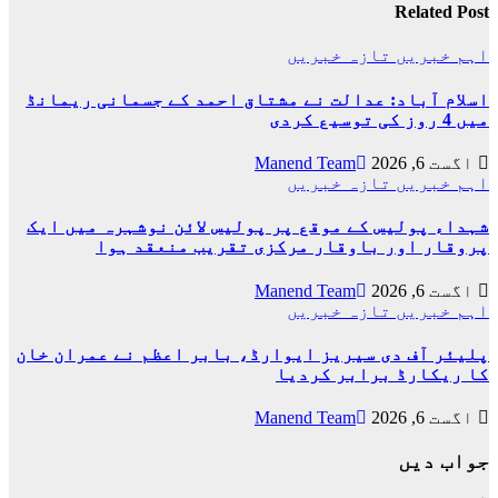
Related Post
اہم خبریں
تازہ خبریں
اسلام آباد: عدالت نے مشتاق احمد کے جسمانی ریمانڈ
میں 4 روز کی توسیع کردی
اگست 6, 2026
Manend Team
اہم خبریں
تازہ خبریں
شہداء پولیس کے موقع پر پولیس لائن نوشہرہ میں ایک
پروقار اور باوقار مرکزی تقریب منعقد ہوا
اگست 6, 2026
Manend Team
اہم خبریں
تازہ خبریں
پلیئر آف دی سیریز ایوارڈ، بابر اعظم نے عمران خان
کا ریکارڈ برابر کردیا
اگست 6, 2026
Manend Team
جواب دیں