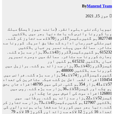
By
Manend Team
جون 15, 2021
نیویارک،نئی دہلی،انقرہ (مانند نیوز ڈیسک) مہلک
وبا کورونا وائرس کے باعث دنیا بھر میں ہلاکتیں
3827748ہو گئیں،کیسز17کروڑ70لاکھ سے تجاوز کر گئے۔
غیرملکی خبررساں ادارے کے مطابق امریکہ کورونا سے
متاثرہ ممالک میں پہلے نمبر پر جہاں ہلاکتیں
615232ہو گئیں،کیسز3کروڑ43لاکھ35ہزار سے بڑھ گئے۔
بھارت کورونا سے متاثرہ ممالک میں دوسرے نمبرپر
جہاں ہلاکتیں 615232ہو گئیں اور
کیسز3کروڑ43لاکھ35ہزار سے زائد ہو گئے۔برازیل میں
کورونا سے ہلاکتیں 488000ہو
گئیں،کیسز1کروڑ74لاکھ54ہزار سے بڑھ گئے۔فرانس میں
110454افراد لقمہ اجل بن گئے جبکہ متاثرین کی تعداد
57لاکھ41ہزار 354ہو گئی۔ترکی میں 48795افراد جاں بحق
ہو چکے اور کیسز53لاکھ36ہزار سے بڑھ گئے۔روس میں
126801افراد موت کی آغوش میں جا چکے اور
کیسز52لاکھ22ہزار سے زائد ہو گئے۔برطانیہ میں
ہلاکتیں 127907ہو گئیں،کیسز45لاکھ73ہزار سے تجاوز کر
گئے۔دنیا بھر میں کورونا سے شفا یاب ہونے والوں کی
تعداد 16 کروڑ 12 لاکھ سے زائد اور 1کروڑ 19 لاکھ 79