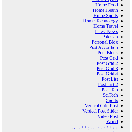
Home Food
Home Health
Home Sports
Home Technology
Home Travel
Latest News
Pakistan
Personal Blog
Post Accordion
Post Block
Post Grid
Post Grid 2
Post Grid 3
Post Grid 4
Post List
Post List 2
Post Tab
SciTech
Sports
Vertical Grid Post
Vertical Post Slider
Video Post
World
پرائیویسی پالیسی