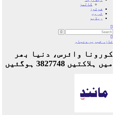
کالمز
فوٹوز
ٹی وی
ریڈیو
تازہ خبریں
دنیاء
کورونا وائرس، دنیا بھر
میں ہلاکتیں 3827748 ہوگئیں