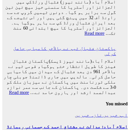
اسلام آباد (مانند نیوز) فٹبال ورلڈکپ میں
رونالڈو
الجزائز اور آسٹریا کا سنسنی خیز میچ تین تین
کا
گول سے برابر ہو گیا۔ دونوں ٹیمیں گروپ جے سے
ورلڈ
راونڈ آف 32 میں پہنچ گئی ہیں اور اس نتیجے کے
کپ
بعد ایران فٹبال ورلڈ کپ سے باہر ہوگیا ہے۔
کا
الجزائز اور آسٹریا کا میچ ابتدائی 60 منٹ
سفر
:
تک…
Read more
اختتام
ایران
پذیر
کی
پاکستان فٹبال ٹیم نے بالآخر کامیابی حاصل
ٹیم
کرلی
فٹبال
ورلڈکپ
اسلام آباد(مانند نیوز ڈیسک)پاکستان فٹبال
سے
فینز کا طویل انتظار ختم ہوگیا، قومی ٹیم نے
باہر
بالآخر 961 دن بعد فٹبال کے میدان میں کامیابی
ہوگئی
حاصل کرلی۔ مالدیپ میں جاری ڈائمنڈ جوبلی چار
ملکی ٹورنامنٹ میں پاکستان نے میزبان ملک کو
0-3 سے شکست دی۔ پاکستان کے جانب سے عمر نواز،
:
عبدالصمد ارشد اور ہارون حامد نے…
Read more
پاکس
فٹبا
You missed
ٹیم
نے
اہم خبریں
تازہ خبریں
بالآ
کامی
اسلام آباد: عدالت نے مشتاق احمد کے جسمانی ریمانڈ
حاصل