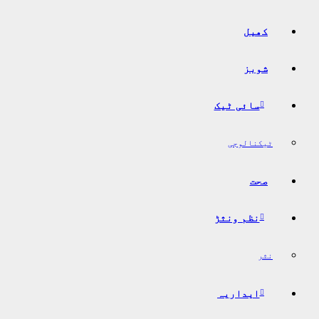
کھیل
شوبز
سائی ٹیک
ٹیکنالوجی
صحت
نظم ونثڑ
نثر
ایداریہ