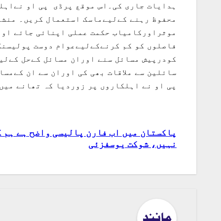
ہدایات جاری کی۔اس موقع پرڈی پی او نےاہلک
محفوظ رہنے کےلیےماسک استعمال کریں۔ منشیا
موثراورکامیاب حکمت عملی اپنائی جائے اور 
فاصلوں کو کم کرنےکےلیےعوام دوست پولیسنگ 
کودرپیش مسائل سنے اوران مسائل کےحل کےلی
سائلین سے ملاقات بھی کی اوران سے ان کےمس
پی او نے اہلکاروں پر زوردیا کہ تھانے میں
پاکستان میں اب فارن پالیسی واضح ہے ہم ک
پوسٹوں
نہیں، شوکت یوسفزئی
کی
نیویگیشن