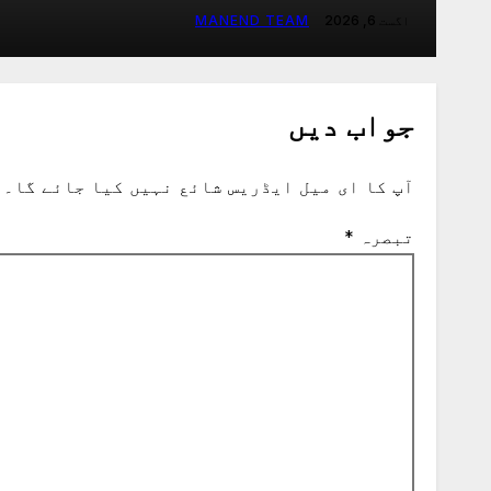
اگست 6, 2026
MANEND TEAM
جواب دیں
آپ کا ای میل ایڈریس شائع نہیں کیا جائے گا۔
تبصرہ
*