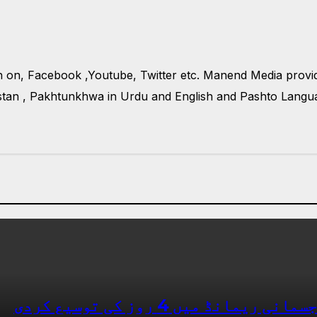
n on, Facebook ,Youtube, Twitter etc. Manend Media prov
tan , Pakhtunkhwa in Urdu and English and Pashto Languag
ڈ میں 4 روز کی توسیع کردی