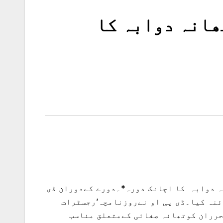
ھانہ دوابہ کا
اہ اکرام اللہ خان (PSP) کا تھانہ صدر اورتھانہ دوابہ کا اچانک دورہ*۔دورے کےدوران ڈی
ئنہ کیا۔ڈی پی او نےروزنامچہ’رجسٹرات
رران کوتھانہ صفائی کےمتعلق مناسب