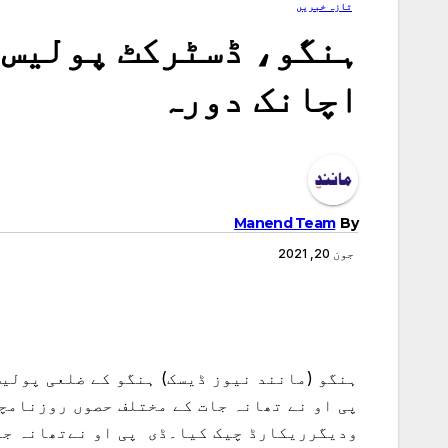
تازہ خبریں
ہنگو، ڈسٹرکٹ پولیس 
اچانک دورہ
Manend Team
By
جون 20, 2021
پی او نے تھانہ جات کے مختلف حصوں روزنامچ
ودیگرریکارڈ چیک کیا۔ڈی پی او نےتھانہ جا