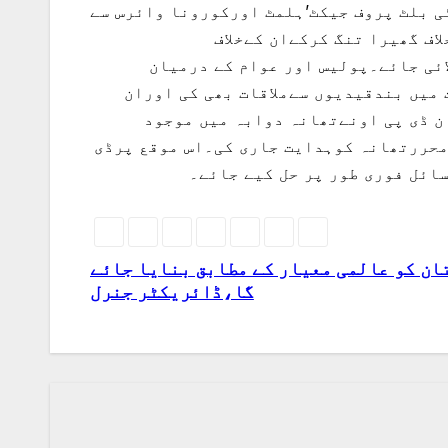
ی بلٹ پروف جیکٹ’ہلمٹ اورکورونا وائرس سے
ف گھیرا تنگ کرکےان کےخلاف
ائی جائے۔پولیس اور عوام کے درمیان
میں بندقیدیوں سےملاقات بھی کی اوران
 ڈی پی اونےتھانہ دوابہ میں موجود
ےمحررتھانہ کوہدایت جاری کی۔اس موقع پرڈی
ائل فوری طور پر حل کیے جائے۔
ان کو عالمی معیار کے مطابق بنایا جائے
گا،ڈائریکٹر جنرل