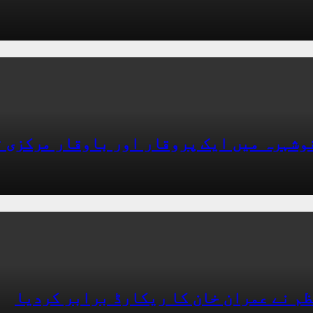
نوشہرہ میں ایک پروقار اور باوقار مرکزی 
ظم نے عمران خان کا ریکارڈ برابر کردیا