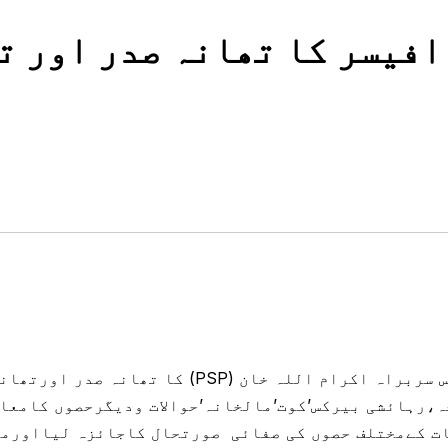
افیسر کا تھانہ صدر اور ت
ہنگو (مانند نیوز ڈیسک) ہنگو کے ضلعی پولیس سربر
ہ،رہائشی بیرکس’کوت’مالخانہ’حوالات ودیگرحصوں کامعا
ت کےمختلف حصوں کی صفائی صورتحال کاجائزہ لیااورمح