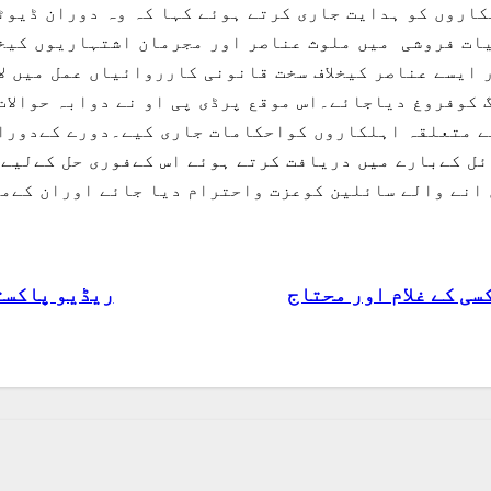
اروں کو ہدایت جاری کرتے ہوئے کہا کہ وہ دوران ڈیوٹ
ت فروشی میں ملوث عناصر اور مجرمان اشتہاریوں کیخلا
ایسے عناصر کیخلاف سخت قانونی کارروائیاں عمل میں ل
کوفروغ دیاجائے۔اس موقع پرڈی پی او نے دوابہ حوالات 
ے متعلقہ اہلکاروں کواحکامات جاری کیے۔دورے کےدوران
ائل کےبارے میں دریافت کرتے ہوئے اس کےفوری حل کےلی
 انے والے سائلین کوعزت واحترام دیا جائے اوران کےمس
سی کے غلام اور محتاج
ریڈیو پاکست