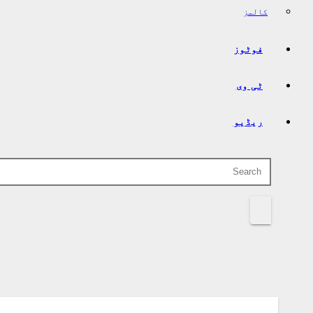
کالمز
فوٹوز
ٹی وی
ریڈیو