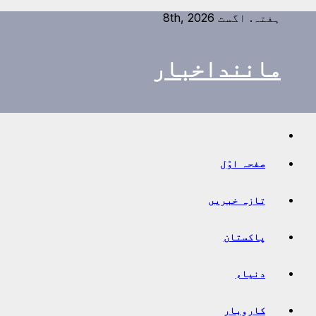
Ski
ہفتہ. اگست 8th, 2026
t
conten
ماننداخبار
صفحہ اوّل
تازہ خبریں
پاکستان
دنیاء
کاروبار