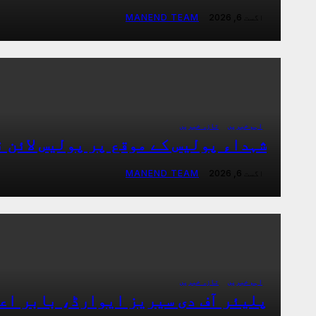
اگست 6, 2026
MANEND TEAM
اہم خبریں
تازہ خبریں
شہداء پولیس کے موقع پر پولیس لائن 
اگست 6, 2026
MANEND TEAM
اہم خبریں
تازہ خبریں
پلیئر آف دی سیریز ایوارڈ، بابر اع