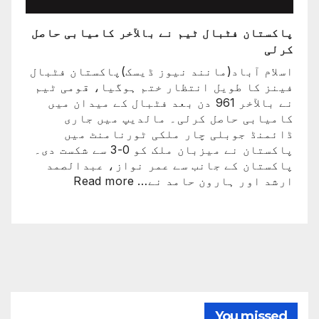
پاکستان فٹبال ٹیم نے بالآخر کامیابی حاصل
کرلی
اسلام آباد(مانند نیوز ڈیسک)پاکستان فٹبال
فینز کا طویل انتظار ختم ہوگیا، قومی ٹیم
نے بالآخر 961 دن بعد فٹبال کے میدان میں
کامیابی حاصل کرلی۔ مالدیپ میں جاری
ڈائمنڈ جوبلی چار ملکی ٹورنامنٹ میں
پاکستان نے میزبان ملک کو 0-3 سے شکست دی۔
پاکستان کے جانب سے عمر نواز، عبدالصمد
:
ارشد اور ہارون حامد نے…
Read more
پاکستان
فٹبال
ٹیم
نے
بالآخر
کامیابی
حاصل
کرلی
You missed