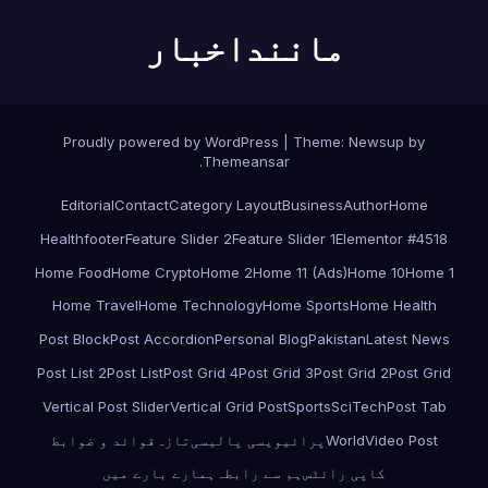
ماننداخبار
Proudly powered by WordPress
|
Theme:
Newsup
by
.
Themeansar
Editorial
Contact
Category Layout
Business
Author
Home
Health
footer
Feature Slider 2
Feature Slider 1
Elementor #4518
Home Food
Home Crypto
Home 2
Home 11 (Ads)
Home 10
Home 1
Home Travel
Home Technology
Home Sports
Home Health
Post Block
Post Accordion
Personal Blog
Pakistan
Latest News
Post List 2
Post List
Post Grid 4
Post Grid 3
Post Grid 2
Post Grid
Vertical Post Slider
Vertical Grid Post
Sports
SciTech
Post Tab
Video Post
World
پرائیویسی پالیسی
تازہ
قوائد و ضوابط
کاپی رائٹس
ہم سے رابطہ
ہمارے بارے میں