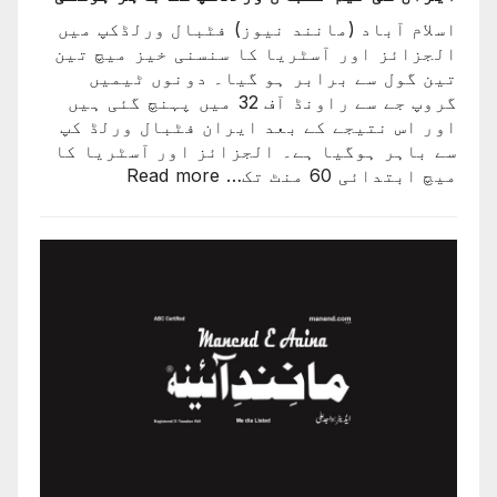
اسلام آباد (مانند نیوز) فٹبال ورلڈکپ میں
الجزائز اور آسٹریا کا سنسنی خیز میچ تین
تین گول سے برابر ہو گیا۔ دونوں ٹیمیں
گروپ جے سے راونڈ آف 32 میں پہنچ گئی ہیں
اور اس نتیجے کے بعد ایران فٹبال ورلڈ کپ
سے باہر ہوگیا ہے۔ الجزائز اور آسٹریا کا
:
میچ ابتدائی 60 منٹ تک…
Read more
ایران
کی
ٹیم
فٹبال
ورلڈکپ
سے
باہر
ہوگئی