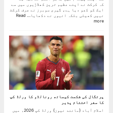
کہ کرکٹ نے اپنے عظیم ترین کھلاڑیوں میں سے
ایک کو کھو دیا ہے، گیری سوبرز نے صرف کرکٹ
نہیں کھیلی بلکہ انہوں نے دکھایا…
Read
:
more
کرکٹ
نے
اپنے
عظیم
ترین
کھلاڑیوں
میں
سے
ایک
کو
کھو
دیا:
بابر
پرتگال کی شکست کیساتھ رونالڈو کا ورلڈ کپ
اعظم
کا سفر اختتام پذیر
اسلام آباد (مانند نیوز) ورلڈ کپ 2026ء میں