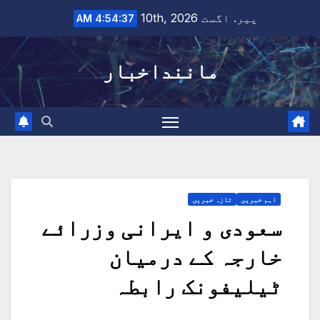
Ski
پیر. اگست 10th, 2026
4:54:39 AM
t
conten
ماننداخبار
اہم خبریں
تازہ خبریں
سعودی و ایرانی وزرائے
خارجہ کے درمیان
ٹیلیفونک رابطہ