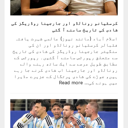
کرسٹیانو رونالڈو اور جارجینا روڈریگز کی
شادی کی تاریخ سامنے آ گئی
اسلام آباد (مانند نیوز) عالمی شہرت یافتہ
فٹبالر کرسٹیانو رونالڈو اور ان کی
منگیتر جارجینا روڈریگز کی شادی کی تاریخ
سے متعلق رپورٹس سامنے آ گئیں۔ رپورٹس کے
مطابق طویل عرصے سے ایک ساتھ رہنے والے
رونالڈو اور جارجینا اب شادی کرنے جا رہے
ہیں، جوڑے کی شادی پرتگال کے جزیرے مڈیرا
:
میں ہونے کی…
Read more
کرسٹیانو
رونالڈو
اور
جارجینا
روڈریگز
کی
شادی