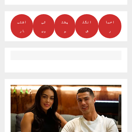
اخبا
انگل
پشت
ٹی
اشتہ
ر
ش
و
وی
ار