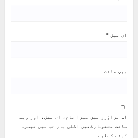
ای میل
*
ویب‌ سائٹ
اس براؤزر میں میرا نام، ای میل، اور ویب
سائٹ محفوظ رکھیں اگلی بار جب میں تبصرہ
کرنے کےلیے۔