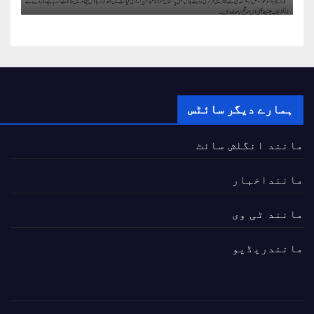
میں ملاقات
ہمارے دیگر سائٹس
مانند انگلش سائٹ
ماننداخبار
مانند ٹی وی
مانندریڈیو