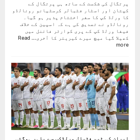
پرتگال کی شکست کے ساتھ ہی پرتگال کے
کپتان اور اسٹار فٹبالر کرسٹیانو رونالڈو
کا ورلڈ کپ کا سفر اختتام پذیر ہو گیا۔
رونالڈو نے تصدیق کی ہے کہ اسپین کے خلاف
فیفا ورلڈ کپ کے پری کوارٹر فائنل میں
کھیلا گیا میچ میرے کیریئر کا آخری…
Read
:
more
پرتگال
کی
شکست
کیساتھ
رونالڈو
کا
ورلڈ
کپ
کا
سفر
اختتام
پذیر
ایران کی ٹیم فٹبال ورلڈکپ سے باہر ہوگئی