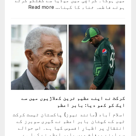
میں ہوگا۔ کراچی میں میڈیا سے گفتگو کرتے
:
ہوئے فاطمہ ثناء کا کہنا…
Read more
راستہ
کسی
کا
بند
نہیں
ہوا،
جو
اچھا
کھیلے
گا
وہ
ٹیم
میں
کرکٹ نے اپنے عظیم ترین کھلاڑیوں میں سے
ہوگا:
ایک کو کھو دیا: بابر اعظم
فاطمہ
ثنا
اسلام آباد (مانند نیوز) پاکستان ٹیسٹ کرکٹ
ٹیم کے کپتان بابر اعظم نے گیری سوبرز کے
انتقال پر اظہارِ افسوس کیا ہے۔ اس حوالے
سے اپنے پیغام میں بابر اعظم نے کہا ہے