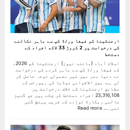
کی
تاریخ
سامنے
آ
گئی
ارجنٹینا کو فیفا ورلڈ کپ سے باہر نکالنے
کی درخواست پر 2 کروڑ 33 لاکھ افراد کے
دستخط
اسلام آباد (مانند نیوز) ارجنٹینا کو 2026ء
کے فیفا ورلڈ کپ سے باہر کرنے کی درخواست
نے دنیا بھر میں غیر معمولی توجہ حاصل کر
لی ہے. بین الاقوامی میڈیا کی رپورٹس کے
مطابق ارجنٹینا کے خلاف درخواست پر
23,316,108 افراد دستخط کر چکے ہیں جو گنیز
عالمی ریکارڈ توڑنے کے قریب پہنچ گئی
:
تھی۔…
Read more
ارجنٹینا
کو
فیفا