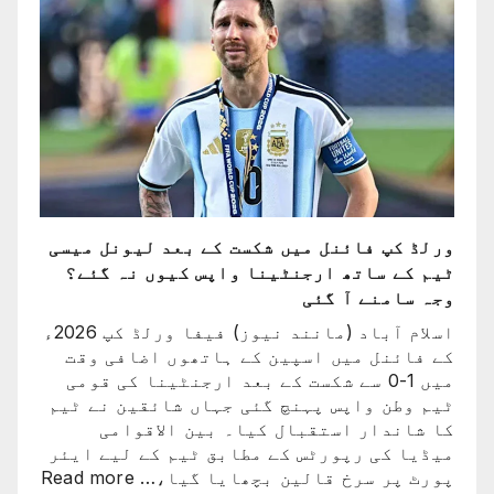
ورلڈ
کپ
سے
باہر
نکالنے
کی
درخواست
پر
2
کروڑ
ورلڈ کپ فائنل میں شکست کے بعد لیونل میسی
33
ٹیم کے ساتھ ارجنٹینا واپس کیوں نہ گئے؟
لاکھ
وجہ سامنے آ گئی
افراد
کے
اسلام آباد (مانند نیوز) فیفا ورلڈ کپ 2026ء
دستخط
کے فائنل میں اسپین کے ہاتھوں اضافی وقت
میں 1-0 سے شکست کے بعد ارجنٹینا کی قومی
ٹیم وطن واپس پہنچ گئی جہاں شائقین نے ٹیم
کا شاندار استقبال کیا۔ بین الاقوامی
میڈیا کی رپورٹس کے مطابق ٹیم کے لیے ایئر
:
پورٹ پر سرخ قالین بچھایا گیا،…
Read more