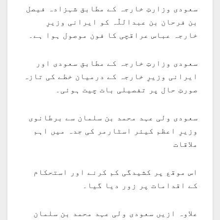
سعودی وزارتِ خارجہ کے مطابق شہزادہ فیصل
بن فرحان بن عبداللّٰہ کو ایرانی وزیرِ
خارجہ عباس عراقچی کا فون موصول ہوا ہے۔
سعودی وزارتِ خارجہ کے مطابق سعودی اور
ایرانی وزیرِ خارجہ کے درمیان خطے کی تازہ
صورتِ حال پر تفصیلی بات چیت ہوئی۔
سعودی ولی عہد محمد بن سلمان سے برطانوی
وزیرِ اعظم کیئر اسٹارمر کی جدہ میں اہم
ملاقات
اس موقع پر کشیدگی کم کرنے اور استحکام
کے اقدامات پر زور دیا گیا۔
علاوہ ازیں سعودی ولی عہد محمد بن سلمان