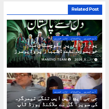
Related Post
اہم خبریں
پاکستان
تازہ خبریں
یومِ آزادی پر بلوچستان سے
خوبصورت نغمہ: شہباز پروڈیوسرز
کو خراجِ تحسین
اگست 9, 2026
MANEND TEAM
اہم خبریں
پاکستان
تازہ خبریں
جی جی ایچ ایس ایس تنگی تیمرگرہ
کی سویرا گل نے ملاکنڈ بورڈ ٹاپ