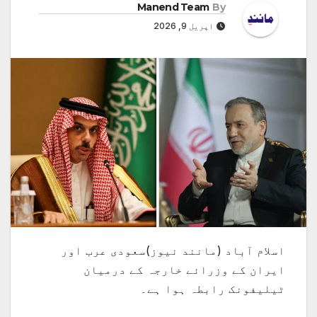
Manend Team
By
اپریل 9, 2026
اسلام آباد (مانند نیوز)سعودی عرب اور
ایران کے وزرائے خارجہ کے درمیان
ٹیلیفونک رابطہ ہوا ہے۔