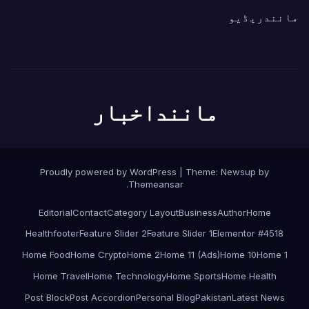
مانندریڈیو
ماننداخبار
Proudly powered by WordPress
|
Theme:
Newsup
by
.
Themeansar
Editorial
Contact
Category Layout
Business
Author
Home
Health
footer
Feature Slider 2
Feature Slider 1
Elementor #4518
Home Food
Home Crypto
Home 2
Home 11 (Ads)
Home 10
Home 1
Home Travel
Home Technology
Home Sports
Home Health
Post Block
Post Accordion
Personal Blog
Pakistan
Latest News