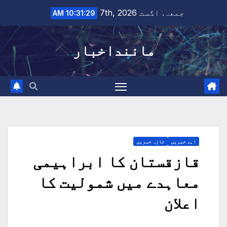
Ski
جمعہ. اگست 7th, 2026
10:31:30 AM
t
conten
ماننداخبار
اہم خبریں
تازہ خبریں
قازقستان کا ابراہیمی
معاہدے میں شمولیت کا
اعلان