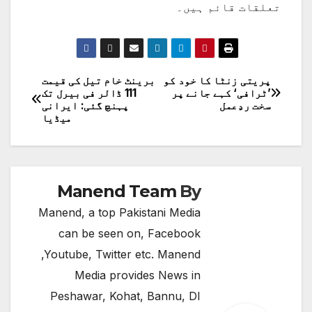
تعلقات قائم ہیں۔
پریتی زنٹا کا خود کو
برینٹ خام تیل کی قیمت
پوسٹوں
’ٹرافی‘ کہے جانے پر
111 ڈالر فی بیرل تک
سخت ردِعمل
پہنچ گئی: ایرانی
کی
میڈیا
نیویگیشن
Manend Team
By
Manend, a top Pakistani Media
can be seen on, Facebook
,Youtube, Twitter etc. Manend
Media provides News in
Peshawar, Kohat, Bannu, DI