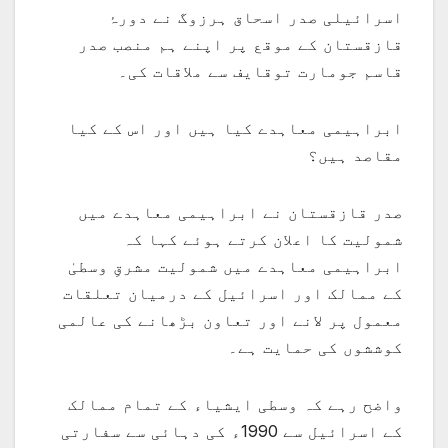
اسرائیلی صدر اسحاق ہرزوگ نے دورۂ
قازقستان کے موقع پر اپنے ہم منصب صدر
قاسم جومارت توقایف سے ملاقات کی۔
ابراہیمی معاہدے کیا ہیں اور اس کے کیا
مقاصد ہیں؟
صدر قازقستان نے ابراہیمی معاہدے میں
شمولیت کا اعلان کرتے ہوئے کہا کہ
ابراہیمی معاہدے میں شمولیت مشرقِ وسطیٰ
کے ممالک اور اسرائیل کے درمیان تعلقات
معمول پر لانے اور تعاون بڑھانے کی عالمی
کوششوں کی حمایت ہے۔
واضح رہے کہ وسطی ایشیاء کے تمام ممالک
کے اسرائیل سے 1990ء کی دہائی سے سفارتی