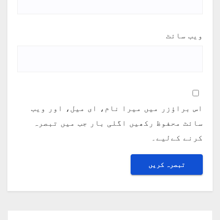
ویب‌ سائٹ
اس براؤزر میں میرا نام، ای میل، اور ویب
سائٹ محفوظ رکھیں اگلی بار جب میں تبصرہ
کرنے کےلیے۔