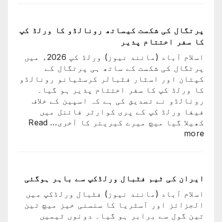
نے
ثنا
اپنے
عظیم
پرتگال کی شکست کیساتھ رونالڈو کا ورلڈ کپ
ترین
کا سفر اختتام پذیر
کھلاڑیوں
اسلام آباد (مانند نیوز) ورلڈ کپ 2026ء میں
میں
پرتگال کی شکست کے ساتھ ہی پرتگال کے
سے
کپتان اور اسٹار فٹبالر کرسٹیانو رونالڈو
ایک
کا ورلڈ کپ کا سفر اختتام پذیر ہو گیا۔
کو
رونالڈو نے تصدیق کی ہے کہ اسپین کے خلاف
کھو
فیفا ورلڈ کپ کے پری کوارٹر فائنل میں
دیا:
کھیلا گیا میچ میرے کیریئر کا آخری…
Read
بابر
:
more
اعظم
پرتگال
کی
شکست
کیساتھ
ایران کی ٹیم فٹبال ورلڈکپ سے باہر ہوگئی
رونالڈو
اسلام آباد (مانند نیوز) فٹبال ورلڈکپ میں
کا
الجزائز اور آسٹریا کا سنسنی خیز میچ تین
ورلڈ
تین گول سے برابر ہو گیا۔ دونوں ٹیمیں
کپ