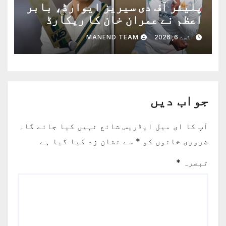
پلیئر آف دی سیریز ایوارڈ، بابر
اعظم نے عمران خان کا ریکارڈ
برابر کردیا
اگست 6, 2026
MANEND TEAM
جواب دیں
آپ کا ای میل ایڈریس شائع نہیں کیا جائے گا۔
ضروری خانوں کو
*
سے نشان زد کیا گیا ہے
تبصرہ
*