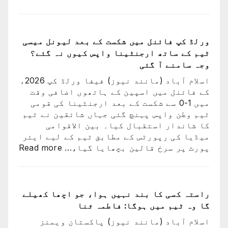
ارجنٹینا
کو
فیفا
ورلڈ
ورلڈ کپ فائنل میں شکست کے بعد لیونل میسی
کپ
ٹیم کے ساتھ ارجنٹینا واپس کیوں نہ گئے؟
سے
وجہ سامنے آ گئی
باہر
اسلام آباد (مانند نیوز) فیفا ورلڈ کپ 2026ء
نکالنے
کے فائنل میں اسپین کے ہاتھوں اضافی وقت
کی
میں 1-0 سے شکست کے بعد ارجنٹینا کی قومی
درخواست
ٹیم وطن واپس پہنچ گئی جہاں شائقین نے ٹیم
پر
کا شاندار استقبال کیا۔ بین الاقوامی
2
میڈیا کی رپورٹس کے مطابق ٹیم کے لیے ایئر
کروڑ
:
پورٹ پر سرخ قالین بچھایا گیا،…
Read more
33
ورلڈ
لاکھ
کپ
افراد
فائن
کے
میں
راستہ کسی کا بند نہیں ہوا، جو اچھا کھیلے
دستخط
شکست
گا وہ ٹیم میں ہوگا: فاطمہ ثنا
کے
اسلام آباد (مانند نیوز) پاکستان ویمنز
بعد