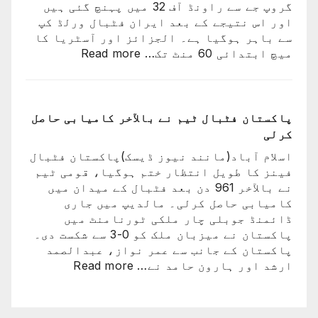
گروپ جے سے راونڈ آف 32 میں پہنچ گئی ہیں
کا
اور اس نتیجے کے بعد ایران فٹبال ورلڈ کپ
سفر
سے باہر ہوگیا ہے۔ الجزائز اور آسٹریا کا
اختتام
:
میچ ابتدائی 60 منٹ تک…
Read more
پذیر
ایران
کی
ٹیم
فٹبال
پاکستان فٹبال ٹیم نے بالآخر کامیابی حاصل
ورلڈکپ
کرلی
سے
اسلام آباد(مانند نیوز ڈیسک)پاکستان فٹبال
باہر
فینز کا طویل انتظار ختم ہوگیا، قومی ٹیم
ہوگئی
نے بالآخر 961 دن بعد فٹبال کے میدان میں
کامیابی حاصل کرلی۔ مالدیپ میں جاری
ڈائمنڈ جوبلی چار ملکی ٹورنامنٹ میں
پاکستان نے میزبان ملک کو 0-3 سے شکست دی۔
پاکستان کے جانب سے عمر نواز، عبدالصمد
:
ارشد اور ہارون حامد نے…
Read more
پاکستان
فٹبال
ٹیم