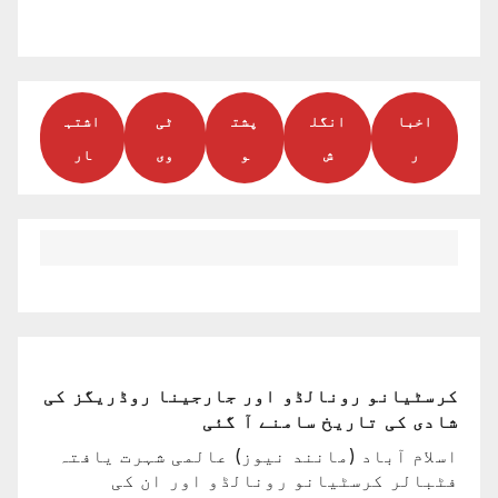
اخبا
انگل
پشت
ٹی
اشتہ
ر
ش
و
وی
ار
کرسٹیانو رونالڈو اور جارجینا روڈریگز کی
شادی کی تاریخ سامنے آ گئی
اسلام آباد (مانند نیوز) عالمی شہرت یافتہ
فٹبالر کرسٹیانو رونالڈو اور ان کی