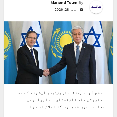
Manend Team
By
اپریل 28, 2026
اسلام آباد (مانندنیوز)وسطِ ایشیاء کے مسلم
اکثریتی ملک قازقستان نے ابراہیمی
معاہدے میں شمولیت کا اعلان کر دیا۔