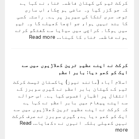
کرکٹ ٹیم کی کپتان فاطمہ ثناء نے کہا ہے
لیون
کہ جو گزر گیا وہ ماضی ہو چکا، اب ساری
میسی
توجہ سری لنکا کی سیریز پر ہے۔ راستہ کسی
ٹیم
کا بند نہیں ہوا، جو اچھا کھیلے گا وہ ٹیم
کے
میں ہوگا۔ کراچی میں میڈیا سے گفتگو کرتے
ساتھ
:
ہوئے فاطمہ ثناء کا کہنا…
Read more
ارجن
راستہ
واپس
کسی
کیوں
کا
نہ
بند
کرکٹ نے اپنے عظیم ترین کھلاڑیوں میں سے
گئے؟
نہیں
ایک کو کھو دیا: بابر اعظم
وجہ
ہوا،
سامن
اسلام آباد (مانند نیوز) پاکستان ٹیسٹ کرکٹ
جو
آ
ٹیم کے کپتان بابر اعظم نے گیری سوبرز کے
اچھا
گئی
انتقال پر اظہارِ افسوس کیا ہے۔ اس حوالے
کھیلے
سے اپنے پیغام میں بابر اعظم نے کہا ہے
گا
کہ کرکٹ نے اپنے عظیم ترین کھلاڑیوں میں سے
وہ
ایک کو کھو دیا ہے، گیری سوبرز نے صرف کرکٹ
ٹیم
نہیں کھیلی بلکہ انہوں نے دکھایا…
Read
میں
:
more
ہوگا:
کرکٹ
فاطمہ