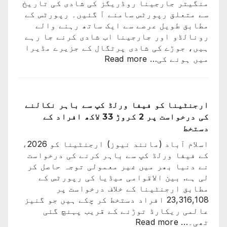
منگیتر جارجینا روڈریگز کی شادی کی تاریخ
سے متعلق رپورٹس سامنے آ گئیں۔ رپورٹس کے
مطابق طویل عرصے سے ایک ساتھ رہنے والے
رونالڈو اور جارجینا اب شادی کرنے جا رہے
ہیں، جوڑے کی شادی پرتگال کے جزیرے مڈیرا
:
میں ہونے کی…
Read more
کرسٹیانو
رونالڈو
اور
جارجینا
ارجنٹینا کو فیفا ورلڈ کپ سے باہر نکالنے
روڈریگز
کی درخواست پر 2 کروڑ 33 لاکھ افراد کے
کی
دستخط
شادی
اسلام آباد (مانند نیوز) ارجنٹینا کو 2026ء
کی
کے فیفا ورلڈ کپ سے باہر کرنے کی درخواست
تاریخ
نے دنیا بھر میں غیر معمولی توجہ حاصل کر
سامنے
لی ہے. بین الاقوامی میڈیا کی رپورٹس کے
آ
مطابق ارجنٹینا کے خلاف درخواست پر
گئی
23,316,108 افراد دستخط کر چکے ہیں جو گنیز
عالمی ریکارڈ توڑنے کے قریب پہنچ گئی
:
تھی۔…
Read more