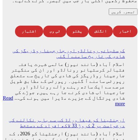
محفوظ رکھیں اگلی بار جب میں تبصرہ کرنے کےلیے۔
اخبار
انگلش
پشتو
ٹی وی
اشتہار
کرسٹیانو رونالڈو اور جارجینا روڈریگز کی
شادی کی تاریخ سامنے آ گئی
اسلام آباد (مانند نیوز) عالمی شہرت یافتہ
فٹبالر کرسٹیانو رونالڈو اور ان کی منگیتر
جارجینا روڈریگز کی شادی کی تاریخ سے متعلق
رپورٹس سامنے آ گئیں۔ رپورٹس کے مطابق طویل
عرصے سے ایک ساتھ رہنے والے رونالڈو اور
جارجینا اب شادی کرنے جا رہے ہیں، جوڑے کی
شادی پرتگال کے جزیرے مڈیرا میں ہونے کی…
Read
:
more
کرسٹیانو
رونالڈو
ارجنٹینا کو فیفا ورلڈ کپ سے باہر نکالنے کی
اور
درخواست پر 2 کروڑ 33 لاکھ افراد کے دستخط
جارجینا
روڈریگز
اسلام آباد (مانند نیوز) ارجنٹینا کو 2026ء کے
کی
فیفا ورلڈ کپ سے باہر کرنے کی درخواست نے دنیا