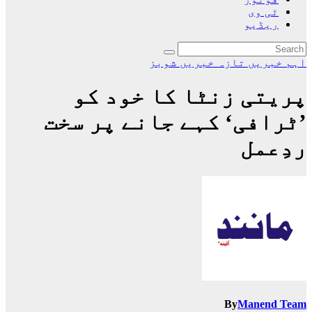
ٹی وی
ریڈیو
اہم خبریں
تازہ خبریں
شوبز
پریتی زنٹا کا خود کو
’ٹرافی‘ کہے جانے پر سخت
ردِعمل
By
Manend Team