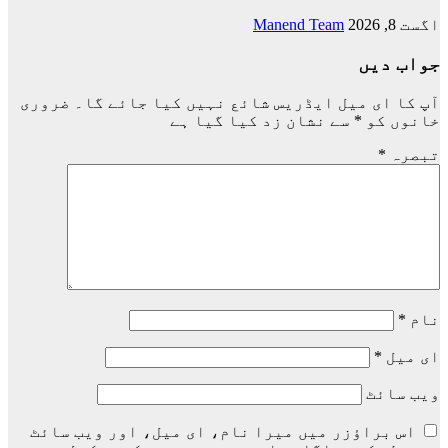
اگست 8, 2026
Manend Team
جواب دیں
آپ کا ای میل ایڈریس شائع نہیں کیا جائے گا۔
ضروری
خانوں کو
*
سے نشان زد کیا گیا ہے
تبصرہ
*
نام
*
ای میل
*
ویب‌ سائٹ
اس براؤزر میں میرا نام، ای میل، اور ویب سائٹ