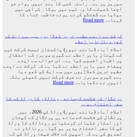
لیونل
سیریز پر ہے۔ راستہ کسی کا بند نہیں ہوا، جو
میسی
اچھا کھیلے گا وہ ٹیم میں ہوگا۔ کراچی میں
ٹیم
میڈیا سے گفتگو کرتے ہوئے فاطمہ ثناء کا
کے
:
کہنا…
Read more
ساتھ
راستہ
ارجنٹینا
کسی
واپس
کرکٹ نے اپنے عظیم ترین کھلاڑیوں میں سے ایک کو
کا
کیوں
کھو دیا: بابر اعظم
بند
نہ
نہیں
اسلام آباد (مانند نیوز) پاکستان ٹیسٹ کرکٹ ٹیم
گئے؟
ہوا،
کے کپتان بابر اعظم نے گیری سوبرز کے انتقال
وجہ
جو
پر اظہارِ افسوس کیا ہے۔ اس حوالے سے اپنے
سامنے
اچھا
پیغام میں بابر اعظم نے کہا ہے کہ کرکٹ نے اپنے
آ
کھیلے
عظیم ترین کھلاڑیوں میں سے ایک کو کھو دیا
گئی
گا
ہے، گیری سوبرز نے صرف کرکٹ نہیں کھیلی بلکہ
وہ
:
انہوں نے دکھایا…
Read more
ٹیم
کرکٹ
میں
نے
ہوگا:
پرتگال کی شکست کیساتھ رونالڈو کا ورلڈ کپ کا
اپنے
فاطمہ
سفر اختتام پذیر
عظیم
ثنا
ترین
اسلام آباد (مانند نیوز) ورلڈ کپ 2026ء میں
کھلاڑیوں
پرتگال کی شکست کے ساتھ ہی پرتگال کے کپتان
میں
اور اسٹار فٹبالر کرسٹیانو رونالڈو کا ورلڈ
سے
کپ کا سفر اختتام پذیر ہو گیا۔ رونالڈو نے
ایک
تصدیق کی ہے کہ اسپین کے خلاف فیفا ورلڈ کپ کے