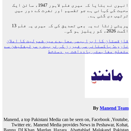
انہوں نے بتایا کہ میری فلم لاہور 1947ء سائن ایک
محبت کی کہانی ہے جو تقسیم اور نفرت کے دور میں
ترتیب دی گئی ہے۔
پریتی زنٹا نے یہ بھی تصدیق کی کہ میری یہ فلم 13
اگست 2026ء کو ریلیز ہو گی۔
پوسٹوں
قازقستان کا ابراہیمی معاہدے میں شمولیت کا اعلان
ناروے: پاکستانی سی فیررز کی تربیت و سرٹیفکیشن سے
کی
متعلق مفاہمتی یادداشت پر دستخط
نیویگیشن
By
Manend Team
Manend, a top Pakistani Media can be seen on, Facebook ,Youtube,
Twitter etc. Manend Media provides News in Peshawar, Kohat,
Bannu, DI Khan, Mardan, Hazara , Abattablad, Malakand, Pakistan