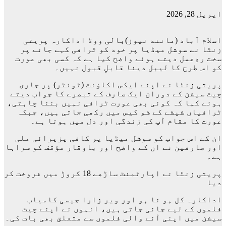
اپریل 28, 2026
اسلام آباد (مانند نیوز)بالی ووڈ اداکارہ پریتی
زنٹا نے سوشل میڈیا پر خود کو ٹرافی کہے جانے پر
سخت ردِعمل دیتے ہوئے واضح کیا ہے کہ کسی بھی عورت
کو اس طرح کا لیبل دینا قابلِ قبول نہیں۔
پریتی زنٹا نے اپنے ایکس اکاؤنٹ (ٹوئٹر) پر جاری
چیٹ سیشن کے دوران ایک صارف کے تبصرے کا جواب دیتے
ہوئے کہا کہ کوئی بھی عورت ٹرافی نہیں بننا چاہتی،
ٹرافیاں شیشے کے شو کیس میں رکھی جاتی ہیں، جبکہ
عورت کا مقام آپ کی زندگی اور دل میں ہوتا ہے۔
ان کے اس جواب کو سوشل میڈیا پر کافی پزیرائی ملی
اور صارفین نے ان کے واضح اور باوقار مؤقف کو سراہا
ہے۔
پریتی زنٹا نے اپارٹمنٹ ساڑھے 18 کروڑ میں فروخت کر
دیا
اداکارہ کل ہو نا ہو اور ویر زارا جیسی کامیاب
فلموں کے لیے جانی جاتی ہیں، انہوں نے اپنے چیٹ
سیشن میں اپنی آنے والی فلموں سے متعلق بھی بات کی۔