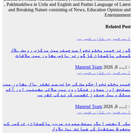
, Pakhtunkhwa in Urdu and English and Pashto Language of Latest
and Breaking Nature consisting of News, Education Opinion and
Entertainment
Related Post
اہم خبریں
تازہ خبریں
گورنر خیبرپختونخوا سے چیئرمین مرکزی رویت ہلال
کمیٹی پاکستان کا گورنر ہاؤس پشاور میں ملاقات
اگست 8, 2026
Manend Team
اہم خبریں
تازہ خبریں
خیبرپختونخوا حکومت کی جانب سے نشتر ہال پشاور میں
مستحق اور معذور فنکاروں میں سلائی مشینیں اور آٹو
میٹک وہیل چیئرز تقسیم کرنے کی تقریب
اگست 8, 2026
Manend Team
اہم خبریں
تازہ خبریں
مکہ ڈیفنس ایگریمنٹ سعودی عرب، پاکستان، ترکیہ کے
محفوظ مستقبل کی ضمانت ہے: بلاول