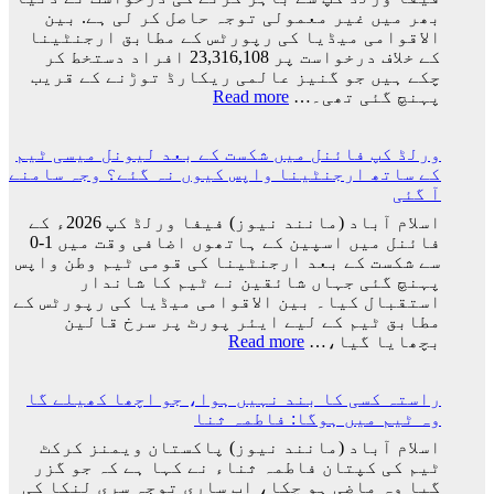
شادی
بھر میں غیر معمولی توجہ حاصل کر لی ہے. بین
کی
الاقوامی میڈیا کی رپورٹس کے مطابق ارجنٹینا
تاریخ
کے خلاف درخواست پر 23,316,108 افراد دستخط کر
سامنے
چکے ہیں جو گنیز عالمی ریکارڈ توڑنے کے قریب
آ
:
پہنچ گئی تھی۔…
Read more
گئی
ارجنٹینا
کو
ورلڈ کپ فائنل میں شکست کے بعد لیونل میسی ٹیم
فیفا
کے ساتھ ارجنٹینا واپس کیوں نہ گئے؟ وجہ سامنے
ورلڈ
آ گئی
کپ
سے
اسلام آباد (مانند نیوز) فیفا ورلڈ کپ 2026ء کے
باہر
فائنل میں اسپین کے ہاتھوں اضافی وقت میں 1-0
نکالنے
سے شکست کے بعد ارجنٹینا کی قومی ٹیم وطن واپس
کی
پہنچ گئی جہاں شائقین نے ٹیم کا شاندار
درخواست
استقبال کیا۔ بین الاقوامی میڈیا کی رپورٹس کے
پر
مطابق ٹیم کے لیے ایئر پورٹ پر سرخ قالین
2
:
بچھایا گیا،…
Read more
کروڑ
ورلڈ
33
کپ
لاکھ
راستہ کسی کا بند نہیں ہوا، جو اچھا کھیلے گا
فائنل
افراد
وہ ٹیم میں ہوگا: فاطمہ ثنا
میں
کے
شکست
اسلام آباد (مانند نیوز) پاکستان ویمنز کرکٹ
دستخط
کے
ٹیم کی کپتان فاطمہ ثناء نے کہا ہے کہ جو گزر
بعد
گیا وہ ماضی ہو چکا، اب ساری توجہ سری لنکا کی