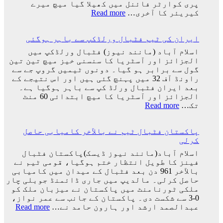
کو
پری کوارٹر فائنل میں کھیلا گیا میچ میرے
کھو
:
کیریئر کا آخری…
Read more
دیا:
پرتگال
بابر
کی
اعظم
ایران کی ٹیم فٹبال ورلڈکپ سے باہر ہوگئی
شکست
کیساتھ
اسلام آباد (مانند نیوز) فٹبال ورلڈکپ میں
رونالڈو
الجزائز اور آسٹریا کا سنسنی خیز میچ تین تین
کا
گول سے برابر ہو گیا۔ دونوں ٹیمیں گروپ جے سے
ورلڈ
راونڈ آف 32 میں پہنچ گئی ہیں اور اس نتیجے کے
کپ
بعد ایران فٹبال ورلڈ کپ سے باہر ہوگیا ہے۔
کا
الجزائز اور آسٹریا کا میچ ابتدائی 60 منٹ
سفر
:
تک…
Read more
اختتام
ایران
پذیر
کی
پاکستان فٹبال ٹیم نے بالآخر کامیابی حاصل
ٹیم
کرلی
فٹبال
ورلڈکپ
اسلام آباد(مانند نیوز ڈیسک)پاکستان فٹبال
سے
فینز کا طویل انتظار ختم ہوگیا، قومی ٹیم نے
باہر
بالآخر 961 دن بعد فٹبال کے میدان میں کامیابی
ہوگئی
حاصل کرلی۔ مالدیپ میں جاری ڈائمنڈ جوبلی چار
ملکی ٹورنامنٹ میں پاکستان نے میزبان ملک کو
0-3 سے شکست دی۔ پاکستان کے جانب سے عمر نواز،
:
عبدالصمد ارشد اور ہارون حامد نے…
Read more
پاکس