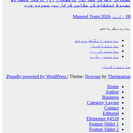
مضبوط تعلقات کی عکاسی کرتا ہے، سعودی عرب
08 اگست, 2026
Manend Team
ہمارے دیگر سائٹس
مانند انگلش سائٹ
ماننداخبار
مانند ٹی وی
مانندریڈیو
ماننداخبار
.
Proudly powered by WordPress
|
Theme:
Newsup
by
Themeansar
Home
Author
Business
Category Layout
Contact
Editorial
Elementor #4518
Feature Slider 1
Feature Slider 2