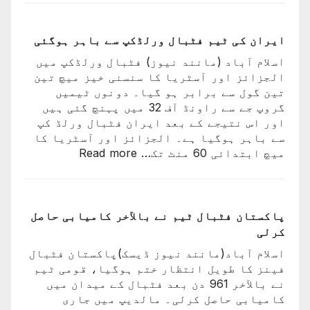
کی
شکست
کیساتھ
ایران کی ٹیم فٹبال ورلڈکپ سے باہر ہوگئی
رونالڈو
اسلام آباد (مانند نیوز) فٹبال ورلڈکپ میں
کا
الجزائز اور آسٹریا کا سنسنی خیز میچ تین
ورلڈ
تین گول سے برابر ہو گیا۔ دونوں ٹیمیں
کپ
گروپ جے سے راونڈ آف 32 میں پہنچ گئی ہیں
کا
اور اس نتیجے کے بعد ایران فٹبال ورلڈ کپ
سفر
سے باہر ہوگیا ہے۔ الجزائز اور آسٹریا کا
اختتام
:
میچ ابتدائی 60 منٹ تک…
Read more
پذیر
ایران
کی
ٹیم
فٹبال
پاکستان فٹبال ٹیم نے بالآخر کامیابی حاصل
ورلڈکپ
کرلی
سے
اسلام آباد(مانند نیوز ڈیسک)پاکستان فٹبال
باہر
فینز کا طویل انتظار ختم ہوگیا، قومی ٹیم
ہوگئی
نے بالآخر 961 دن بعد فٹبال کے میدان میں
کامیابی حاصل کرلی۔ مالدیپ میں جاری