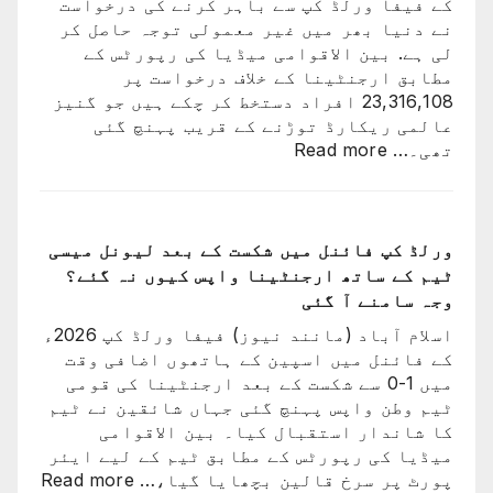
کے فیفا ورلڈ کپ سے باہر کرنے کی درخواست
تاریخ
نے دنیا بھر میں غیر معمولی توجہ حاصل کر
سامنے
لی ہے. بین الاقوامی میڈیا کی رپورٹس کے
آ
مطابق ارجنٹینا کے خلاف درخواست پر
گئی
23,316,108 افراد دستخط کر چکے ہیں جو گنیز
عالمی ریکارڈ توڑنے کے قریب پہنچ گئی
:
تھی۔…
Read more
ارجنٹینا
کو
فیفا
ورلڈ
ورلڈ کپ فائنل میں شکست کے بعد لیونل میسی
کپ
ٹیم کے ساتھ ارجنٹینا واپس کیوں نہ گئے؟
سے
وجہ سامنے آ گئی
باہر
اسلام آباد (مانند نیوز) فیفا ورلڈ کپ 2026ء
نکالنے
کے فائنل میں اسپین کے ہاتھوں اضافی وقت
کی
میں 1-0 سے شکست کے بعد ارجنٹینا کی قومی
درخواست
ٹیم وطن واپس پہنچ گئی جہاں شائقین نے ٹیم
پر
کا شاندار استقبال کیا۔ بین الاقوامی
2
میڈیا کی رپورٹس کے مطابق ٹیم کے لیے ایئر
کروڑ
:
پورٹ پر سرخ قالین بچھایا گیا،…
Read more
33