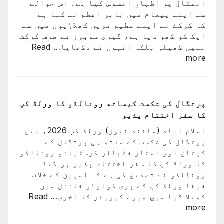
گئی
انتقال پر اظہارِ افسوس کیا ہے۔ اس حوالے
کھیلے
سے اپنے پیغام میں بابر اعظم نے کہا ہے
گا
کہ کرکٹ نے اپنے عظیم ترین کھلاڑیوں میں سے
وہ
ایک کو کھو دیا ہے، گیری سوبرز نے صرف کرکٹ
ٹیم
نہیں کھیلی بلکہ انہوں نے دکھایا…
Read
میں
:
more
ہوگا:
کرکٹ
فاطمہ
نے
ثنا
اپنے
عظیم
پرتگال کی شکست کیساتھ رونالڈو کا ورلڈ کپ
ترین
کا سفر اختتام پذیر
کھلاڑیوں
اسلام آباد (مانند نیوز) ورلڈ کپ 2026ء میں
میں
پرتگال کی شکست کے ساتھ ہی پرتگال کے
سے
کپتان اور اسٹار فٹبالر کرسٹیانو رونالڈو
ایک
کا ورلڈ کپ کا سفر اختتام پذیر ہو گیا۔
کو
رونالڈو نے تصدیق کی ہے کہ اسپین کے خلاف
کھو
فیفا ورلڈ کپ کے پری کوارٹر فائنل میں
دیا:
کھیلا گیا میچ میرے کیریئر کا آخری…
Read
بابر
:
more
اعظم
پرتگال