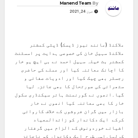
Manend Team
By
جون 24, 2021
ملاکنڈ (مانند نیوز ڈیسک) ڈپٹی کمشنر
ملاکنڈ سہیل خان کی خصوصی ہدایت پر اسسٹنٹ
کمشنر بٹ خیلہ سہیل احمد نے بی ایچ یو خار
کا اچانک معائنہ کیا اور عملے کی حاضری
رجسٹر بھی چیک کیا اور ادویات صفائی و
ستھرائی کی صورتحال کا بھی جائزہ لیا
گیا۔انھوں نے گورنمنٹ ہائر سیکنڈری سکول
خار کا بھی معائنہ کیا انھوں نے خار
بازار میں گران فروشوں کے خلاف کاروائی
کرکے ایک دکاندار کو زائدالمعیاد
اشیائے خوردونوش کے الزام میں گرفتار
کرلیا۔اسی طرح ایک دکاندار کو ناجائز