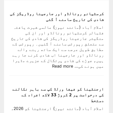
کرسٹیانو رونالڈو اور جارجینا روڈریگز کی
شادی کی تاریخ سامنے آ گئی
اسلام آباد (مانند نیوز) عالمی شہرت یافتہ
فٹبالر کرسٹیانو رونالڈو اور ان کی
منگیتر جارجینا روڈریگز کی شادی کی تاریخ
سے متعلق رپورٹس سامنے آ گئیں۔ رپورٹس کے
مطابق طویل عرصے سے ایک ساتھ رہنے والے
رونالڈو اور جارجینا اب شادی کرنے جا رہے
ہیں، جوڑے کی شادی پرتگال کے جزیرے مڈیرا
:
میں ہونے کی…
Read more
کرسٹیانو
رونالڈو
اور
جارجینا
ارجنٹینا کو فیفا ورلڈ کپ سے باہر نکالنے
روڈریگز
کی درخواست پر 2 کروڑ 33 لاکھ افراد کے
کی
دستخط
شادی
اسلام آباد (مانند نیوز) ارجنٹینا کو 2026ء
کی