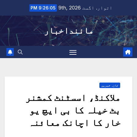
Ski
اتوار. اگست 9th, 2026
9:26:06 PM
t
conten
ماننداخبار
تازہ خبریں
ملاکنڈ، اسسٹنٹ کمشنر
بٹ خیلہ کا بی ایچ یو
خار کا اچانک معائنہ