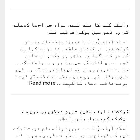
ورلڈ
لاکھ
کپ
افراد
فائن
کے
میں
راستہ کسی کا بند نہیں ہوا، جو اچھا کھیلے
دستخط
شکست
گا وہ ٹیم میں ہوگا: فاطمہ ثنا
کے
اسلام آباد (مانند نیوز) پاکستان ویمنز
بعد
کرکٹ ٹیم کی کپتان فاطمہ ثناء نے کہا ہے
لیون
کہ جو گزر گیا وہ ماضی ہو چکا، اب ساری
میسی
توجہ سری لنکا کی سیریز پر ہے۔ راستہ کسی
ٹیم
کا بند نہیں ہوا، جو اچھا کھیلے گا وہ ٹیم
کے
میں ہوگا۔ کراچی میں میڈیا سے گفتگو کرتے
ساتھ
:
ہوئے فاطمہ ثناء کا کہنا…
Read more
ارجن
راستہ
واپس
کسی
کیوں
کا
نہ
بند
کرکٹ نے اپنے عظیم ترین کھلاڑیوں میں سے
گئے؟
نہیں
ایک کو کھو دیا: بابر اعظم
وجہ
ہوا،
سامن
اسلام آباد (مانند نیوز) پاکستان ٹیسٹ کرکٹ
جو
آ
ٹیم کے کپتان بابر اعظم نے گیری سوبرز کے
اچھا