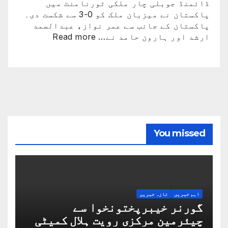
ڈائمنڈ جوبلی چار ملکی ٹورنامنٹ میں
پاکستان نے میزبان ملک کو 0-3 سے شکست دی۔
پاکستان کے جانب سے عمر نواز، عبدالصمد
:
ارشد اور ہارون حامد نے…
Read more
پاکستان
فٹبال
ٹیم
نے
بالآخر
کامیابی
حاصل
کرلی
You missed
اہم خبریں
تازہ خبریں
گورنر خیبرپختونخوا سے
چیئرمین مرکزی رویت ہلال کمیٹی