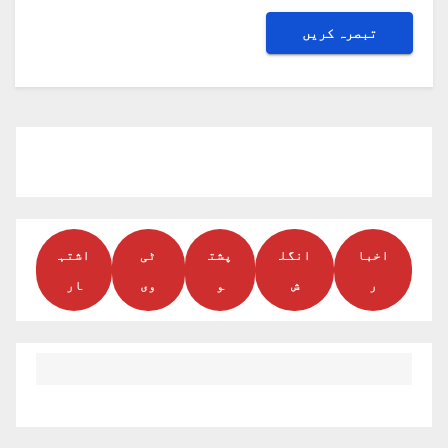
اخبا
انگل
پشت
ٹی
اشتہ
ر
ش
و
وی
ار