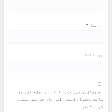
ای میل
*
ویب‌ سائٹ
اس براؤزر میں میرا نام، ای میل، اور ویب
سائٹ محفوظ رکھیں اگلی بار جب میں تبصرہ
کرنے کےلیے۔