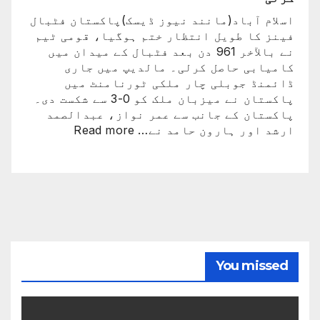
اسلام آباد(مانند نیوز ڈیسک)پاکستان فٹبال
فینز کا طویل انتظار ختم ہوگیا، قومی ٹیم
نے بالآخر 961 دن بعد فٹبال کے میدان میں
کامیابی حاصل کرلی۔ مالدیپ میں جاری
ڈائمنڈ جوبلی چار ملکی ٹورنامنٹ میں
پاکستان نے میزبان ملک کو 0-3 سے شکست دی۔
پاکستان کے جانب سے عمر نواز، عبدالصمد
:
ارشد اور ہارون حامد نے…
Read more
پاکستان
فٹبال
ٹیم
نے
بالآخر
کامیابی
حاصل
کرلی
You missed