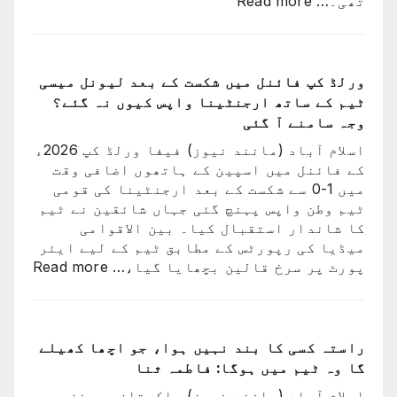
تھی۔…
Read more
ارجنٹینا
کو
فیفا
ورلڈ
ورلڈ کپ فائنل میں شکست کے بعد لیونل میسی
کپ
ٹیم کے ساتھ ارجنٹینا واپس کیوں نہ گئے؟
سے
وجہ سامنے آ گئی
باہر
اسلام آباد (مانند نیوز) فیفا ورلڈ کپ 2026ء
نکالنے
کے فائنل میں اسپین کے ہاتھوں اضافی وقت
کی
میں 1-0 سے شکست کے بعد ارجنٹینا کی قومی
درخواست
ٹیم وطن واپس پہنچ گئی جہاں شائقین نے ٹیم
پر
کا شاندار استقبال کیا۔ بین الاقوامی
2
میڈیا کی رپورٹس کے مطابق ٹیم کے لیے ایئر
کروڑ
:
پورٹ پر سرخ قالین بچھایا گیا،…
Read more
33
ورلڈ
لاکھ
کپ
افراد
فائن
کے
میں
راستہ کسی کا بند نہیں ہوا، جو اچھا کھیلے
دستخط
شکست
گا وہ ٹیم میں ہوگا: فاطمہ ثنا
کے
اسلام آباد (مانند نیوز) پاکستان ویمنز