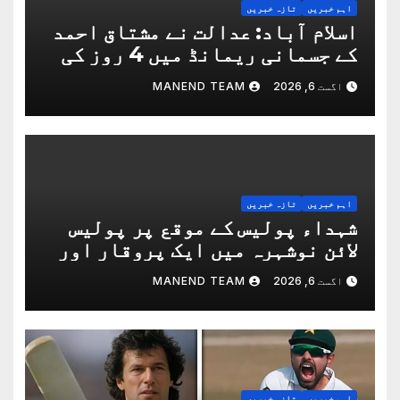
اہم خبریں
تازہ خبریں
اسلام آباد: عدالت نے مشتاق احمد
کے جسمانی ریمانڈ میں 4 روز کی
توسیع کردی
اگست 6, 2026
MANEND TEAM
اہم خبریں
تازہ خبریں
شہداء پولیس کے موقع پر پولیس
لائن نوشہرہ میں ایک پروقار اور
باوقار مرکزی تقریب منعقد ہوا
اگست 6, 2026
MANEND TEAM
اہم خبریں
تازہ خبریں