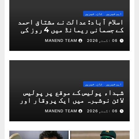
اہم خبریں
تازہ خبریں
اسلام آباد: عدالت نے مشتاق احمد
کے جسمانی ریمانڈ میں 4 روز کی
توسیع کردی
06 اگست, 2026
MANEND TEAM
اہم خبریں
تازہ خبریں
شہداء پولیس کے موقع پر پولیس
لائن نوشہرہ میں ایک پروقار اور
باوقار مرکزی تقریب منعقد ہوا
06 اگست, 2026
MANEND TEAM