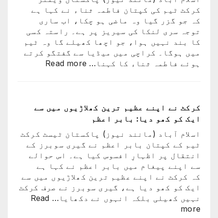
بعد
کرکٹ ٹیم کی کپتان فاطمہ ثناء نے کہا ہے
لیون
کہ جو گزر گیا وہ ماضی ہو چکا، اب ساری
میسی
توجہ سری لنکا کی سیریز پر ہے۔ راستہ کسی
ٹیم
کا بند نہیں ہوا، جو اچھا کھیلے گا وہ ٹیم
کے
میں ہوگا۔ کراچی میں میڈیا سے گفتگو کرتے
ساتھ
:
ہوئے فاطمہ ثناء کا کہنا…
Read more
ارجن
راستہ
واپس
کسی
کیوں
کا
نہ
بند
کرکٹ نے اپنے عظیم ترین کھلاڑیوں میں سے
گئے؟
نہیں
ایک کو کھو دیا: بابر اعظم
وجہ
ہوا،
سامن
اسلام آباد (مانند نیوز) پاکستان ٹیسٹ کرکٹ
جو
آ
ٹیم کے کپتان بابر اعظم نے گیری سوبرز کے
اچھا
گئی
انتقال پر اظہارِ افسوس کیا ہے۔ اس حوالے
کھیلے
سے اپنے پیغام میں بابر اعظم نے کہا ہے
گا
کہ کرکٹ نے اپنے عظیم ترین کھلاڑیوں میں سے
وہ
ایک کو کھو دیا ہے، گیری سوبرز نے صرف کرکٹ
ٹیم
نہیں کھیلی بلکہ انہوں نے دکھایا…
Read
میں
:
more
ہوگا: