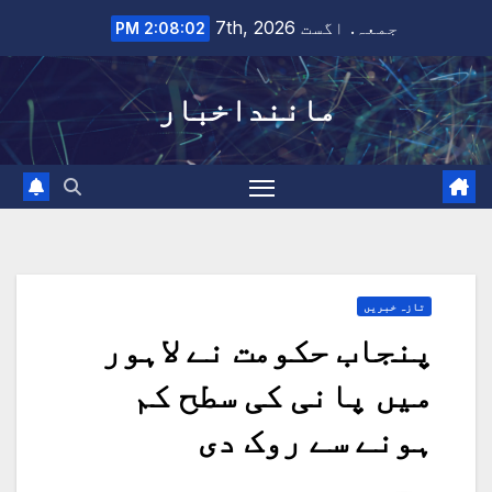
Ski
جمعہ. اگست 7th, 2026
2:08:03 PM
t
conten
ماننداخبار
تازہ خبریں
پنجاب حکومت نے لاہور
میں پانی کی سطح کم
ہونے سے روک دی