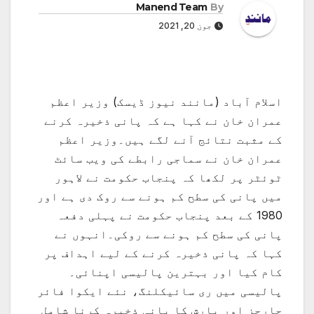
Manend Team
By
جون 20, 2021
اسلام آباد (مانند نیوز ڈیسک) وزیر اعظم
عمران خان نے کہا ہے کہ پانی ذخیرہ کرنے
کے مثبت نتائج آنے لگے ہیں۔وزیر اعظم
عمران خان نے سماجی رابطے کی ویب سائٹ
ٹوئٹر پر لکھا کہ پنجاب حکومت نے لاہور
میں پانی کی سطح کم ہونے سے روک دی ہے اور
1980 کے بعد پنجاب حکومت نے پہلی دفعہ
پانی کی سطح کم ہونے سے روکی۔انہوں نے
کہا کہ پانی ذخیرہ کرنے کے لیے اہداف پر
کام کیا اور بہترین پالیسی اپنائی۔
پالیسی میں ری سائیکلنگ، نئے ایکوا فائر
چارجز اور بارش کا پانی ذخیرہ کرنا شامل