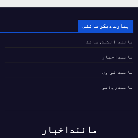
ہمارے دیگر سائٹس
مانند انگلش سائٹ
ماننداخبار
مانند ٹی وی
مانندریڈیو
ماننداخبار