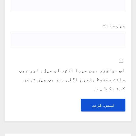
ویب‌ سائٹ
اس براؤزر میں میرا نام، ای میل، اور ویب
سائٹ محفوظ رکھیں اگلی بار جب میں تبصرہ
کرنے کےلیے۔