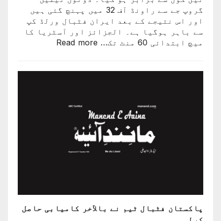
کپ
گروپ جے سے راونڈ آف 32 میں پہنچ گئی ہیں
کا
اور اس نتیجے کے بعد ایران فٹبال ورلڈ کپ
سفر
سے باہر ہوگیا ہے۔ الجزائز اور آسٹریا کا
اختتام
:
میچ ابتدائی 60 منٹ تک…
Read more
پذیر
ایران
کی
ٹیم
فٹبال
ورلڈکپ
سے
باہر
ہوگئی
پاکستان فٹبال ٹیم نے بالآخر کامیابی حاصل
کرلی