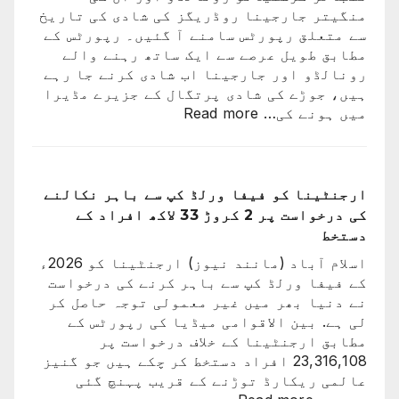
منگیتر جارجینا روڈریگز کی شادی کی تاریخ
سے متعلق رپورٹس سامنے آ گئیں۔ رپورٹس کے
مطابق طویل عرصے سے ایک ساتھ رہنے والے
رونالڈو اور جارجینا اب شادی کرنے جا رہے
ہیں، جوڑے کی شادی پرتگال کے جزیرے مڈیرا
:
میں ہونے کی…
Read more
کرسٹیانو
رونالڈو
اور
جارجینا
ارجنٹینا کو فیفا ورلڈ کپ سے باہر نکالنے
روڈریگز
کی درخواست پر 2 کروڑ 33 لاکھ افراد کے
کی
دستخط
شادی
اسلام آباد (مانند نیوز) ارجنٹینا کو 2026ء
کی
کے فیفا ورلڈ کپ سے باہر کرنے کی درخواست
تاریخ
نے دنیا بھر میں غیر معمولی توجہ حاصل کر
سامنے
لی ہے. بین الاقوامی میڈیا کی رپورٹس کے
آ
مطابق ارجنٹینا کے خلاف درخواست پر
گئی
23,316,108 افراد دستخط کر چکے ہیں جو گنیز
عالمی ریکارڈ توڑنے کے قریب پہنچ گئی
: