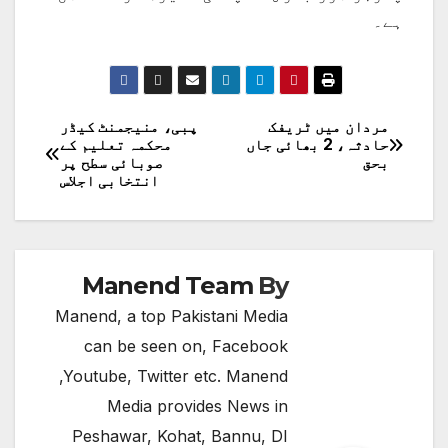
ہے۔
مردان میں ٹریفک
پبی، منیجمنٹ کیڈر
پوسٹوں
حادثہ، 2 بھائی جاں
محکمہ تعلیم کے
بحق
صوبائی سطح پر
کی
انتخابی اجلاس
نیویگیشن
Manend Team
By
Manend, a top Pakistani Media
can be seen on, Facebook
,Youtube, Twitter etc. Manend
Media provides News in
Peshawar, Kohat, Bannu, DI