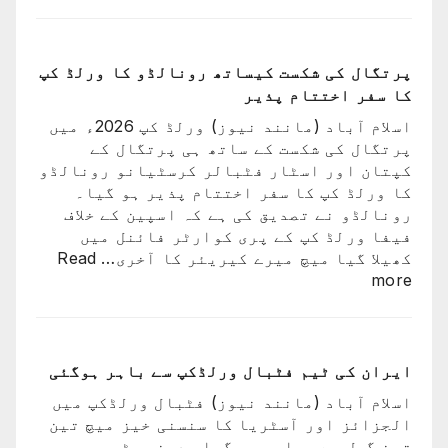
کرکٹ
فاطمہ
نے
ثنا
اپنے
عظیم
پرتگال کی شکست کیساتھ رونالڈو کا ورلڈ کپ
ترین
کا سفر اختتام پذیر
کھلاڑیوں
اسلام آباد (مانند نیوز) ورلڈ کپ 2026ء میں
میں
پرتگال کی شکست کے ساتھ ہی پرتگال کے
سے
کپتان اور اسٹار فٹبالر کرسٹیانو رونالڈو
ایک
کا ورلڈ کپ کا سفر اختتام پذیر ہو گیا۔
کو
رونالڈو نے تصدیق کی ہے کہ اسپین کے خلاف
کھو
فیفا ورلڈ کپ کے پری کوارٹر فائنل میں
دیا:
کھیلا گیا میچ میرے کیریئر کا آخری…
Read
بابر
:
more
اعظم
پرتگال
کی
شکست
کیساتھ
ایران کی ٹیم فٹبال ورلڈکپ سے باہر ہوگئی
رونالڈو
اسلام آباد (مانند نیوز) فٹبال ورلڈکپ میں
کا
الجزائز اور آسٹریا کا سنسنی خیز میچ تین
ورلڈ
تین گول سے برابر ہو گیا۔ دونوں ٹیمیں