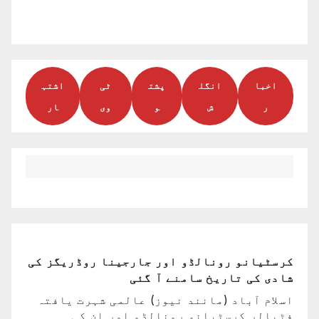
اخبا
انگل
پشت
ٹی
اشتہ
ر
ش
و
وی
ار
کرسٹیانو رونالڈو اور جارجینا روڈریگز کی
شادی کی تاریخ سامنے آ گئی
اسلام آباد (مانند نیوز) عالمی شہرت یافتہ
فٹبالر کرسٹیانو رونالڈو اور ان کی